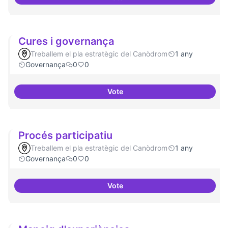
Un espai d'utopies
Cures i governança
Treballem el pla estratègic del Canòdrom
1 any
Governança
0
0
Vote
Cures i governança
Procés participatiu
Treballem el pla estratègic del Canòdrom
1 any
Governança
0
0
Vote
Procés participatiu