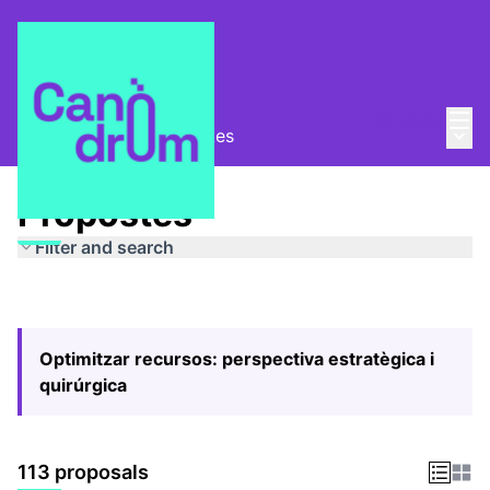
Mai
Log in
Main
Pla Estratègic
/
Propostes
Propostes
Filter and search
Optimitzar recursos: perspectiva estratègica i
quirúrgica
113 proposals