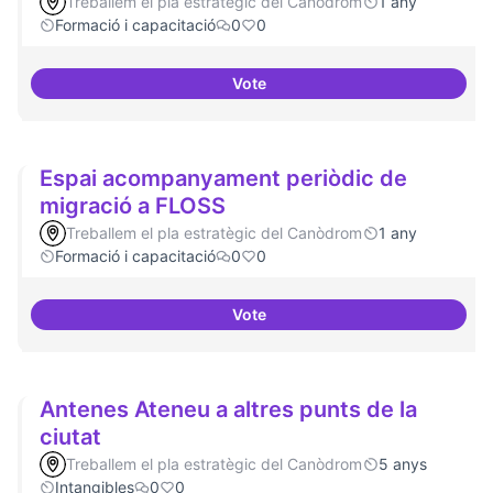
Treballem el pla estratègic del Canòdrom
1 any
Formació i capacitació
0
0
Vote
Formació FLOSS a Casals de Barr
Espai acompanyament periòdic de
migració a FLOSS
Treballem el pla estratègic del Canòdrom
1 any
Formació i capacitació
0
0
Vote
Espai acompanyament periòdic 
Antenes Ateneu a altres punts de la
ciutat
Treballem el pla estratègic del Canòdrom
5 anys
Intangibles
0
0