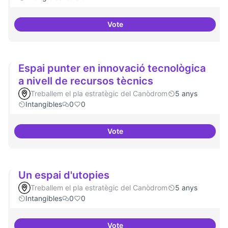
Vote
Antenes Ateneu a altres punts de 
Espai punter en innovació tecnològica
a nivell de recursos tècnics
Treballem el pla estratègic del Canòdrom
5 anys
Intangibles
0
0
Vote
Espai punter en innovació tecnol
Un espai d'utopies
Treballem el pla estratègic del Canòdrom
5 anys
Intangibles
0
0
Vote