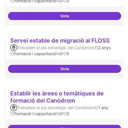
Formació i capacitació
0
0
Vote
Lobby per FLOSS i simplificació 
Servei estable de migració al FLOSS
Treballem el pla estratègic del Canòdrom
2 anys
Formació i capacitació
0
0
Vote
Servei estable de migració al FL
Establir les àrees o temàtiques de
formació del Canòdrom
Treballem el pla estratègic del Canòdrom
1 any
Formació i capacitació
0
0