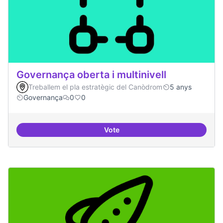
Governança oberta i multinivell
Treballem el pla estratègic del Canòdrom
5 anys
Governança
0
0
Vote
Governança oberta i multinivell