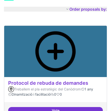
Order proposals by:
Protocol de rebuda de demandes
Treballem el pla estratègic del Canòdrom
1 any
Dinamització i facilitació
0
0
Vote