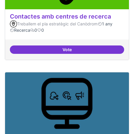
Contactes amb centres de recerca
Treballem el pla estratègic del Canòdrom
1 any
Recerca
0
0
Vote
Contactes amb centres de recer