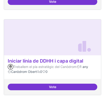
Vote
Mapeig d'experiències
Iniciar línia de DDHH i capa digital
Treballem el pla estratègic del Canòdrom
1 any
Canòdrom Obert
0
0
Vote
Iniciar línia de DDHH i capa digita