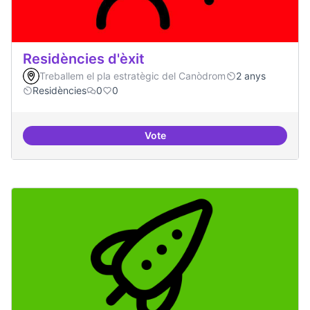
Residències d'èxit
Treballem el pla estratègic del Canòdrom
2 anys
Residències
0
0
Vote
Residències d'èxit