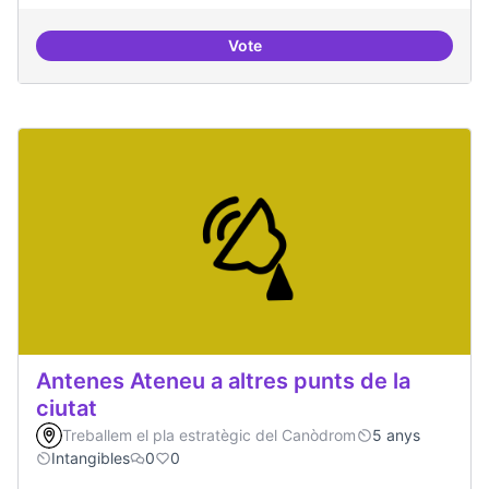
Vote
Idees per la millora democràtica
Antenes Ateneu a altres punts de la
ciutat
Treballem el pla estratègic del Canòdrom
5 anys
Intangibles
0
0