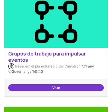
Grupos de trabajo para impulsar
eventos
Treballem el pla estratègic del Canòdrom
1 any
Governança
0
0
Vote
Grupos de trabajo para impulsar