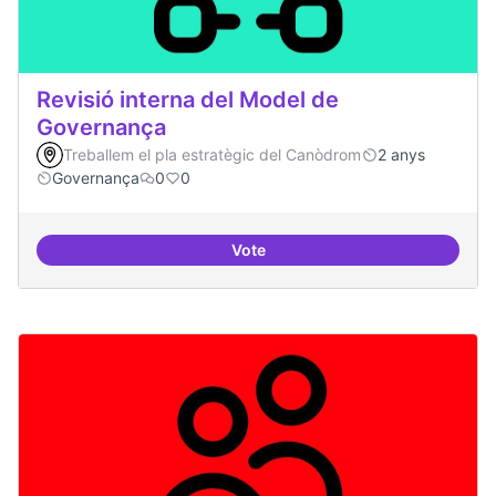
Revisió interna del Model de
Governança
Treballem el pla estratègic del Canòdrom
2 anys
Governança
0
0
Vote
Revisió interna del Model de Go