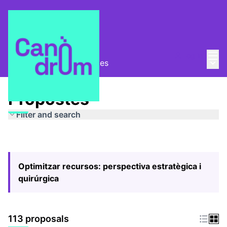
Mai
Log in
Main
Pla Estratègic
/
Propostes
Propostes
Filter and search
Optimitzar recursos: perspectiva estratègica i
quirúrgica
113 proposals