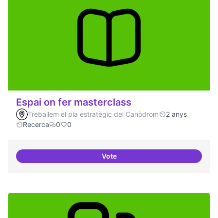
Espai on fer masterclass
Treballem el pla estratègic del Canòdrom
2 anys
Recerca
0
0
Vote
Espai on fer masterclass