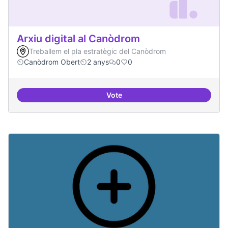
Arxiu digital al Canòdrom
Treballem el pla estratègic del Canòdrom
Canòdrom Obert
2 anys
0
0
Vote
Arxiu digital al Canòdrom