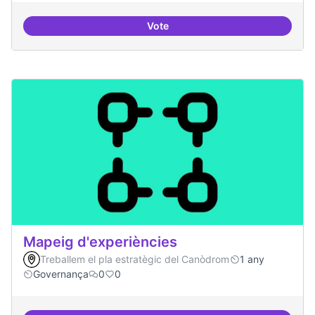
Vote
Antenes Ateneu a altres punts de 
Mapeig d'experiències
Treballem el pla estratègic del Canòdrom
1 any
Governança
0
0