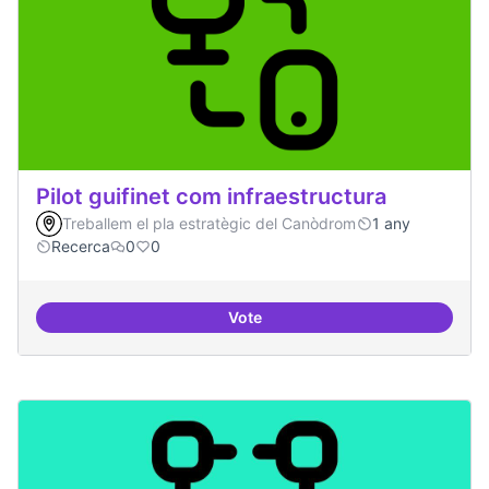
Pilot guifinet com infraestructura
Treballem el pla estratègic del Canòdrom
1 any
Recerca
0
0
Vote
Pilot guifinet com infraestructur