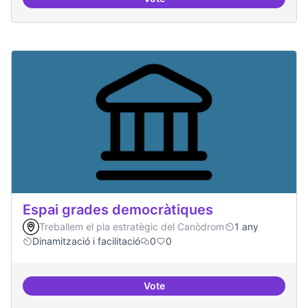
Protocol de rebuda de demande
Espai grades democràtiques
Treballem el pla estratègic del Canòdrom
1 any
Dinamització i facilitació
0
0
Vote
Espai grades democràtiques