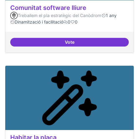
Comunitat software lliure
Treballem el pla estratègic del Canòdrom
1 any
Dinamització i facilitació
0
0
Vote
Comunitat software lliure
Habitar la plaça