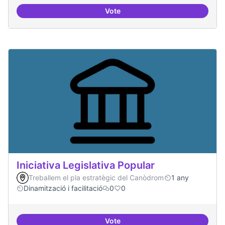
Vote
Memòria HIstòrica
Iniciativa Legislativa Popular
Treballem el pla estratègic del Canòdrom
1 any
Dinamització i facilitació
0
0
Vote
Iniciativa Legislativa Popular