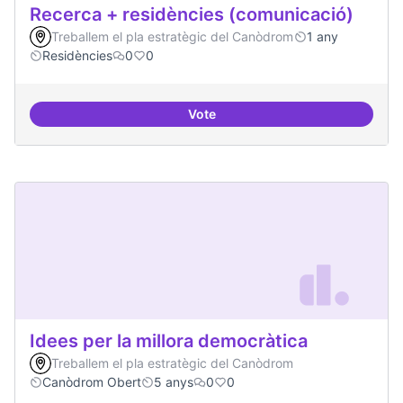
Recerca + residències (comunicació)
Treballem el pla estratègic del Canòdrom
1 any
Residències
0
0
Vote
Recerca + residències (comunica
Idees per la millora democràtica
Treballem el pla estratègic del Canòdrom
Canòdrom Obert
5 anys
0
0