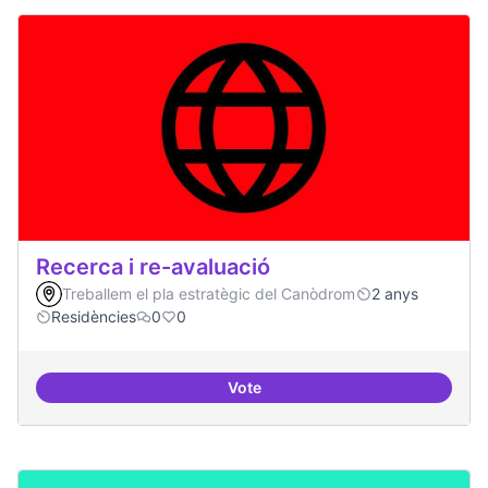
Recerca i re-avaluació
Treballem el pla estratègic del Canòdrom
2 anys
Residències
0
0
Vote
Recerca i re-avaluació