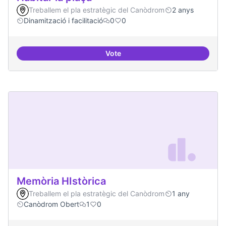
Treballem el pla estratègic del Canòdrom
2 anys
Dinamització i facilitació
0
0
Vote
Habitar la plaça
Memòria HIstòrica
Treballem el pla estratègic del Canòdrom
1 any
Canòdrom Obert
1
0