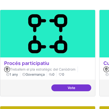
Procés participatiu
Cu
Treballem el pla estratègic del Canòdrom
1 any
Governança
0
0
Vote
Procés participatiu