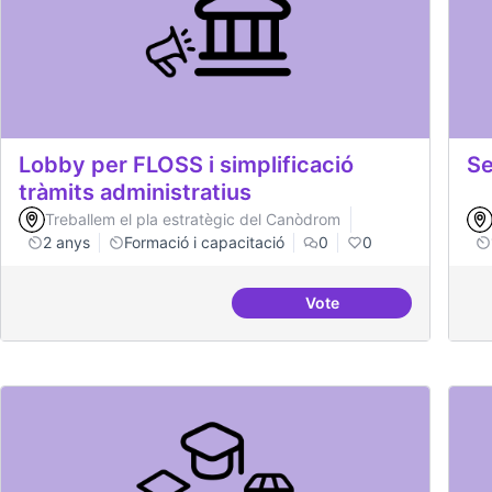
Lobby per FLOSS i simplificació
Se
tràmits administratius
Treballem el pla estratègic del Canòdrom
2 anys
Formació i capacitació
0
0
Vote
Lobby per FLOSS i simp