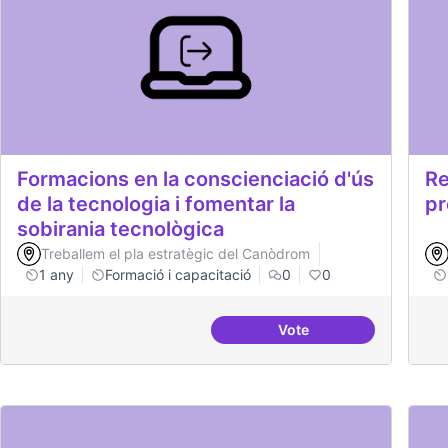
Formacions en la conscienciació d'ús
Re
de la tecnologia i fomentar la
pr
sobirania tecnològica
Treballem el pla estratègic del Canòdrom
1 any
Formació i capacitació
0
0
Vote
Formacions en la consc