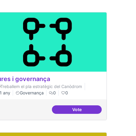
res i governança
Treballem el pla estratègic del Canòdrom
1 any
Governança
0
0
Vote
Cures i governança