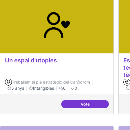
Un espai d'utopies
Es
te
tè
Treballem el pla estratègic del Canòdrom
5 anys
Intangibles
0
0
Vote
Un espai d'utopies