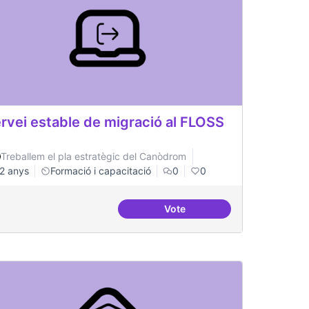
rvei estable de migració al FLOSS
Treballem el pla estratègic del Canòdrom
2 anys
Formació i capacitació
0
0
Vote
emàtiques de formació del Canòdrom
Servei estable de migració a