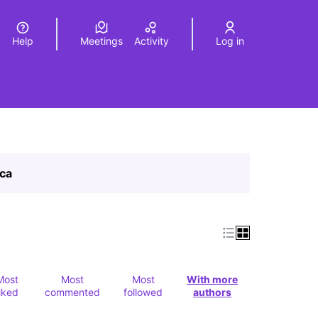
Help
Meetings
Activity
Log in
a
Elegir el idioma
Choose language
ica
Most
Most
Most
With more
liked
commented
followed
authors