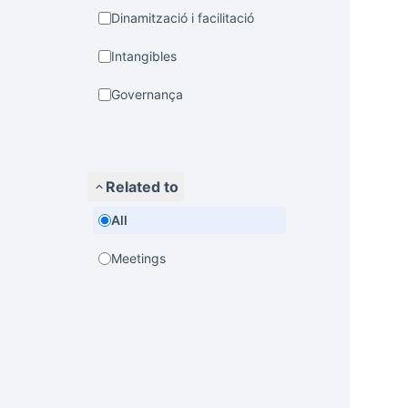
Dinamització i facilitació
Intangibles
Governança
Related to
All
Meetings