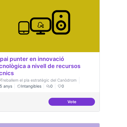
pai punter en innovació
cnològica a nivell de recursos
cnics
Treballem el pla estratègic del Canòdrom
5 anys
Intangibles
0
0
Vote
Espai punter en innovació te