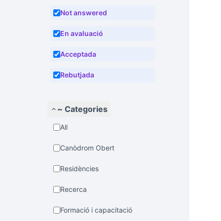
Not answered
En avaluació
Acceptada
Rebutjada
~ Categories
All
Canòdrom Obert
Residències
Recerca
Formació i capacitació