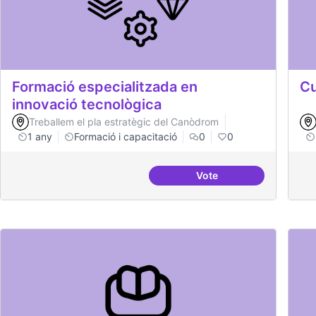
Formació especialitzada en
Cu
innovació tecnològica
Treballem el pla estratègic del Canòdrom
1 any
Formació i capacitació
0
0
Vote
Formació especialitzad