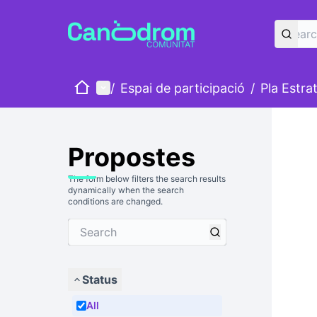
Home
Main menu
/
Espai de participació
/
Pla Estra
Propostes
The form below filters the search results
dynamically when the search
conditions are changed.
Status
All