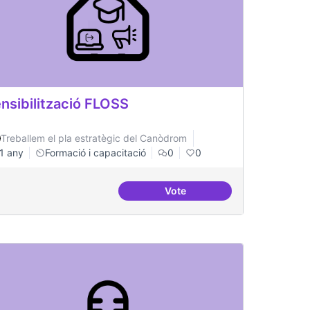
nsibilització FLOSS
Treballem el pla estratègic del Canòdrom
1 any
Formació i capacitació
0
0
Vote
lificació tràmits administratius
Sensibilització FLOSS