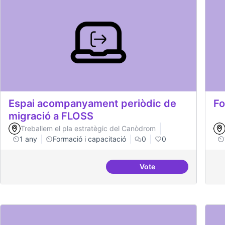
Espai acompanyament periòdic de
Fo
migració a FLOSS
Treballem el pla estratègic del Canòdrom
1 any
Formació i capacitació
0
0
Vote
Espai acompanyament 