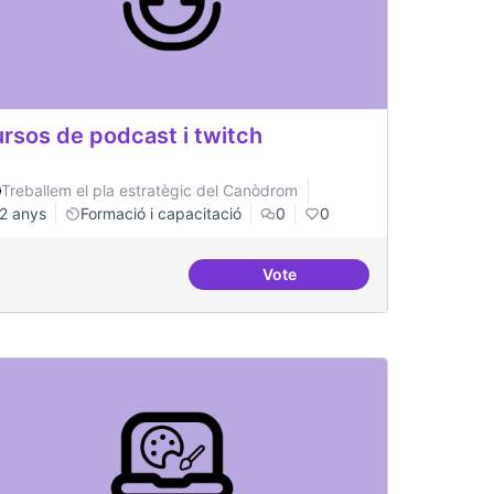
rsos de podcast i twitch
Treballem el pla estratègic del Canòdrom
2 anys
Formació i capacitació
0
0
Vote
a en innovació tecnològica
Cursos de podcast i twitch