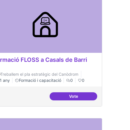
rmació FLOSS a Casals de Barri
Treballem el pla estratègic del Canòdrom
1 any
Formació i capacitació
0
0
Vote
periòdic de migració a FLOSS
Formació FLOSS a Casals de 