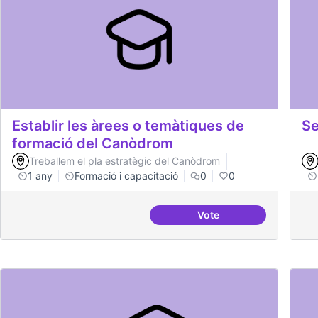
Establir les àrees o temàtiques de
Se
formació del Canòdrom
Treballem el pla estratègic del Canòdrom
1 any
Formació i capacitació
0
0
Vote
Establir les àrees o t