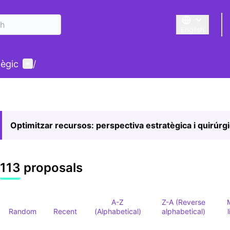
English
Triar la llengu
User menu
tègic
/
Optimitzar recursos: perspectiva estratègica i quirúrg
113 proposals
A-Z
Z-A (Reverse
Random
Recent
(Alphabetical)
alphabetical)