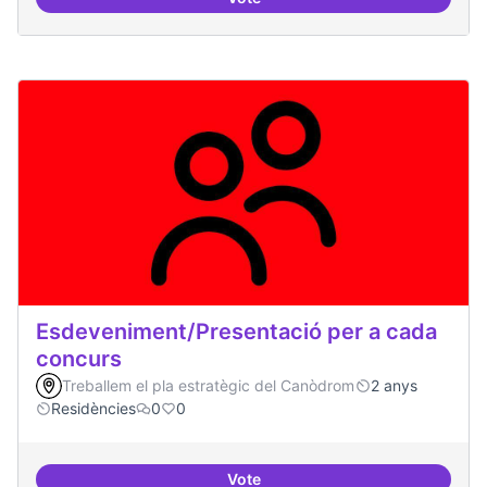
20 projectes residents
Esdeveniment/Presentació per a cada
concurs
Treballem el pla estratègic del Canòdrom
2 anys
Residències
0
0
Vote