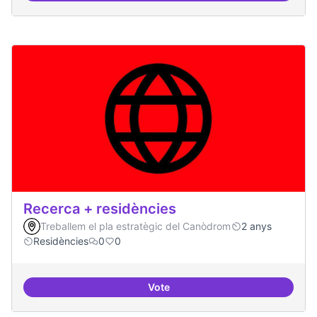
Recerca + residències
Treballem el pla estratègic del Canòdrom
2 anys
Residències
0
0
Vote
Recerca + residències