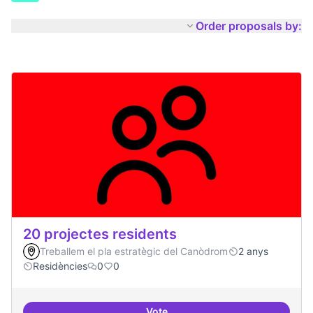
Order proposals by:
20 projectes residents
Treballem el pla estratègic del Canòdrom
2 anys
Residències
0
0
Vote