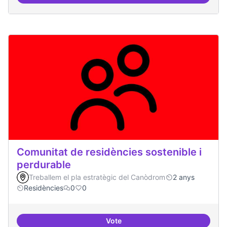
Esdeveniment/Presentació per a
Comunitat de residències sostenible i
perdurable
Treballem el pla estratègic del Canòdrom
2 anys
Residències
0
0
Vote
Comunitat de r