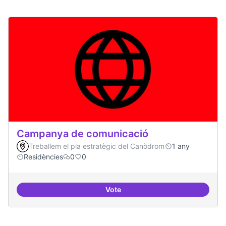
Campanya de comunicació
Treballem el pla estratègic del Canòdrom
1 any
Residències
0
0
Vote
Campanya de comunicació