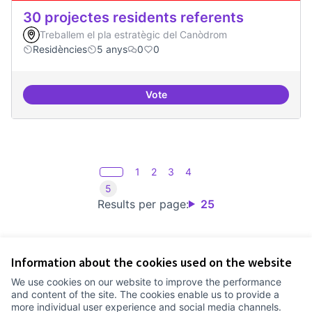
30 projectes residents referents
Treballem el pla estratègic del Canòdrom
Residències
5 anys
0
0
Vote
30 projectes residents referents
1
2
3
4
5
Results per page:
25
Information about the cookies used on the website
Terms of Service
We use cookies on our website to improve the performance
Cookie settings
and content of the site. The cookies enable us to provide a
Comunitat Canòdrom at Facebook
(External link)
Comunitat Canòdrom at Instagram
(External link)
Comunitat Canòdrom at YouTube
(External link)
English
more individual user experience and social media channels.
Triar la llengua
Elegir el idioma
Choose language