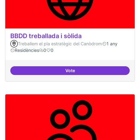
BBDD treballada i sòlida
Treballem el pla estratègic del Canòdrom
1 any
Residències
0
0
Vote
BBDD treballada i sòlida