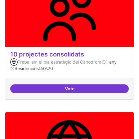
10 projectes consolidats
Treballem el pla estratègic del Canòdrom
1 any
Residències
0
0
Vote
10 projectes consolidats