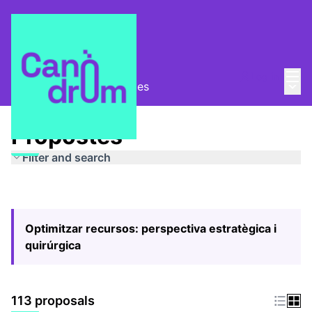
Mai
Log in
Main
Pla Estratègic
/
Propostes
Propostes
Filter and search
Optimitzar recursos: perspectiva estratègica i
quirúrgica
113 proposals