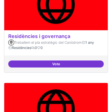
Residències i governança
Treballem el pla estratègic del Canòdrom
1 any
Residències
0
0
Vote
Residències i governança