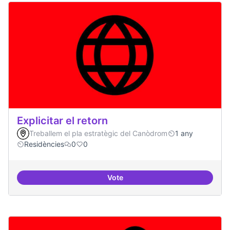
Explicitar el retorn
Treballem el pla estratègic del Canòdrom
1 any
Residències
0
0
Vote
Explicitar el retorn