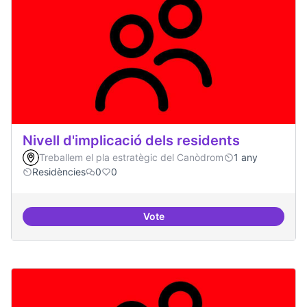
Nivell d'implicació dels residents
Treballem el pla estratègic del Canòdrom
1 any
Residències
0
0
Vote
Nivell d'implicació dels residents