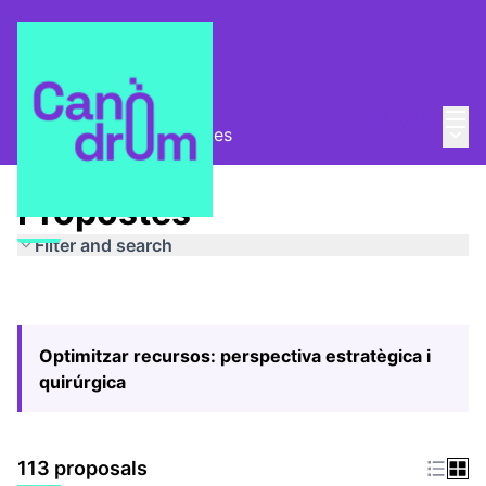
Mai
Log in
Main
Pla Estratègic
/
Propostes
Propostes
Filter and search
Optimitzar recursos: perspectiva estratègica i
quirúrgica
113 proposals