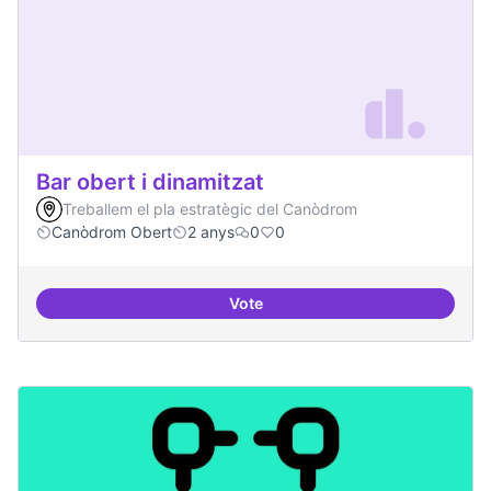
Bar obert i dinamitzat
Treballem el pla estratègic del Canòdrom
Canòdrom Obert
2 anys
0
0
Vote
Bar obert i dinamitzat