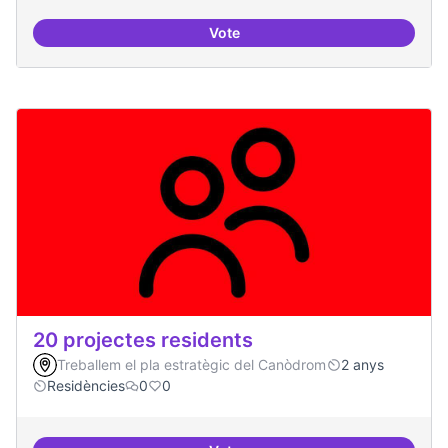
Vote
3-4 centres-lab internacionals
20 projectes residents
Treballem el pla estratègic del Canòdrom
2 anys
Residències
0
0