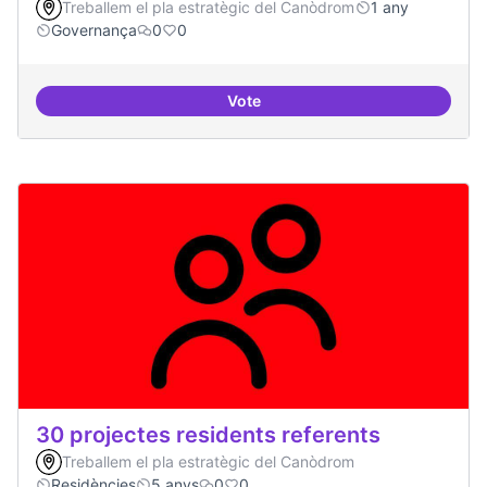
Treballem el pla estratègic del Canòdrom
1 any
Governança
0
0
Vote
Actividades vinculadas a la gov
30 projectes residents referents
Treballem el pla estratègic del Canòdrom
Residències
5 anys
0
0