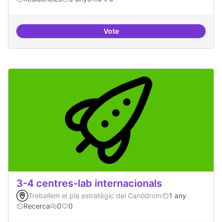
Vote
30 projectes residents referents
3-4 centres-lab internacionals
Treballem el pla estratègic del Canòdrom
1 any
Recerca
0
0