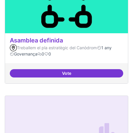
Asamblea definida
Treballem el pla estratègic del Canòdrom
1 any
Governança
0
0
Vote
Asamblea definida