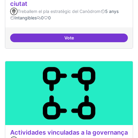
ciutat
Treballem el pla estratègic del Canòdrom
5 anys
Intangibles
0
0
Vote
Antenes Ateneu a altres punts de 
Actividades vinculadas a la governança