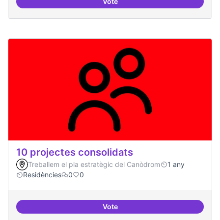
Vote
20 projectes residents
10 projectes consolidats
Treballem el pla estratègic del Canòdrom
1 any
Residències
0
0
Vote
10 projectes consolidats