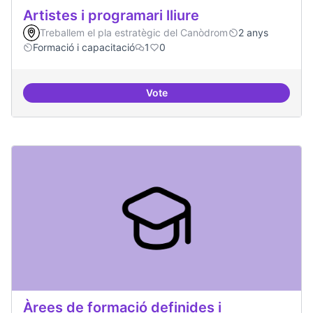
Artistes i programari lliure
Treballem el pla estratègic del Canòdrom
2 anys
Formació i capacitació
1
0
Vote
Artistes i programari lliure
Àrees de formació definides i