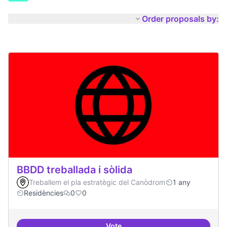
Order proposals by:
BBDD treballada i sòlida
Treballem el pla estratègic del Canòdrom
1 any
Residències
0
0
Vote