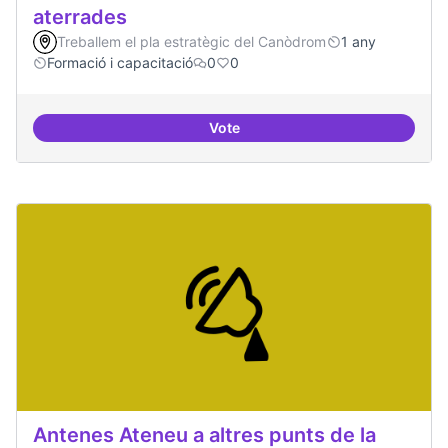
aterrades
Treballem el pla estratègic del Canòdrom
1 any
Formació i capacitació
0
0
Vote
Àrees de formació definides i at
Antenes Ateneu a altres punts de la