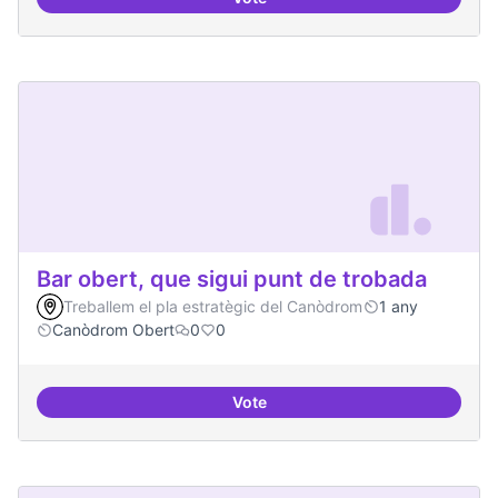
BBDD treballada i sòlida
Bar obert, que sigui punt de trobada
Treballem el pla estratègic del Canòdrom
1 any
Canòdrom Obert
0
0
Vote
Bar obert, que sigui punt de trob