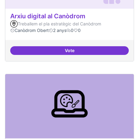
Arxiu digital al Canòdrom
Treballem el pla estratègic del Canòdrom
Canòdrom Obert
2 anys
0
0
Vote
Arxiu digital al Canòdrom