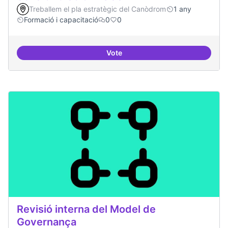
Treballem el pla estratègic del Canòdrom
1 any
Formació i capacitació
0
0
Vote
Sensibilització FLOSS
Revisió interna del Model de
Governança