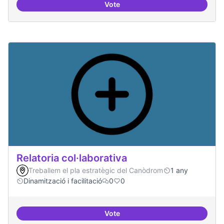
Vote
Repositori de coneixement
Relatoria col·laborativa
Treballem el pla estratègic del Canòdrom
1 any
Dinamització i facilitació
0
0
Vote
Relatoria col·laborativa