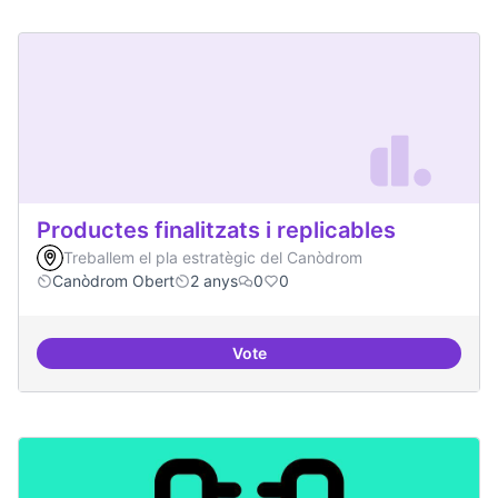
Productes finalitzats i replicables
Treballem el pla estratègic del Canòdrom
Canòdrom Obert
2 anys
0
0
Vote
Productes finalitzats i replicable