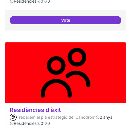
Residències
0
0
Vote
Residències i governança
Residències d'èxit
Treballem el pla estratègic del Canòdrom
2 anys
Residències
0
0