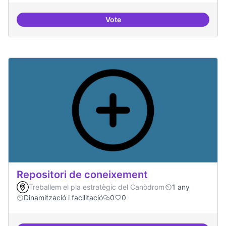
Vote
Residències d'èxit
Repositori de coneixement
Treballem el pla estratègic del Canòdrom
1 any
Dinamització i facilitació
0
0