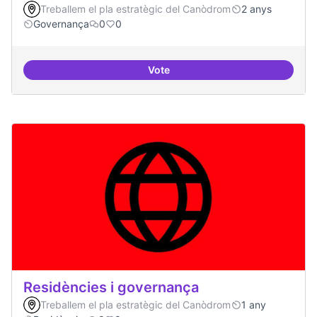
Treballem el pla estratègic del Canòdrom
2 anys
Governança
0
0
Vote
Revisió interna del Model de Go
Residències i governança
Treballem el pla estratègic del Canòdrom
1 any