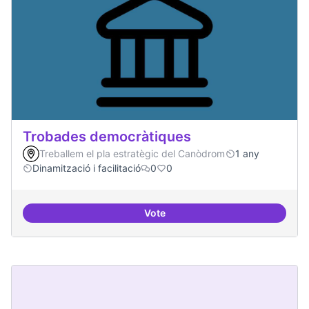
Trobades democràtiques
Treballem el pla estratègic del Canòdrom
1 any
Dinamització i facilitació
0
0
Vote
Trobades democràtiques