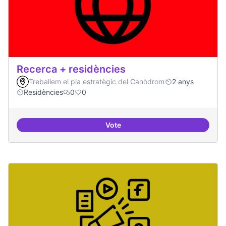
Recerca + residències
Treballem el pla estratègic del Canòdrom
2 anys
Residències
0
0
Vote
Recerca + residències