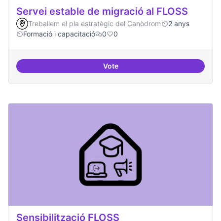
Servei estable de migració al FLOSS
Treballem el pla estratègic del Canòdrom
2 anys
Formació i capacitació
0
0
Vote
Servei estable de migració al FL
Sensibilització FLOSS