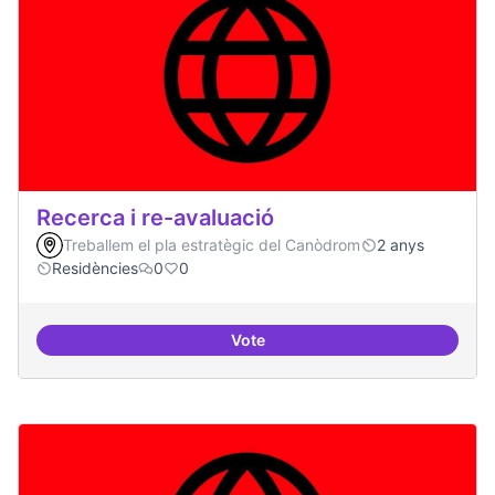
Recerca i re-avaluació
Treballem el pla estratègic del Canòdrom
2 anys
Residències
0
0
Vote
Recerca i re-avaluació