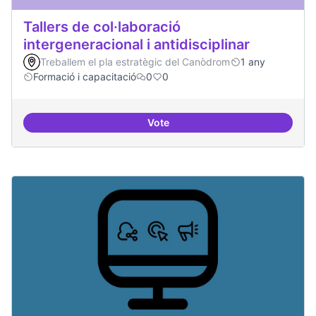
Tallers de col·laboració
intergeneracional i antidisciplinar
Treballem el pla estratègic del Canòdrom
1 any
Formació i capacitació
0
0
Vote
Tallers de col·laboració intergene