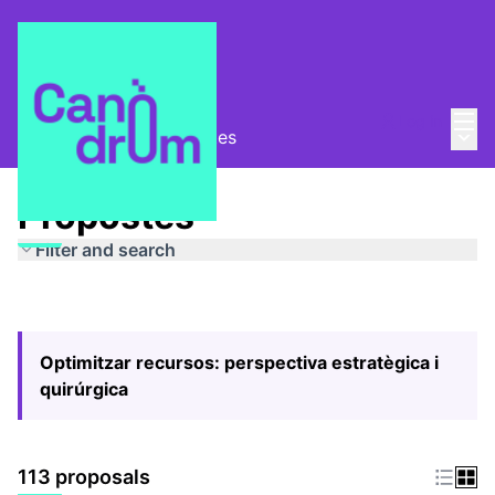
Mai
Log in
Main
Pla Estratègic
/
Propostes
Propostes
Filter and search
Optimitzar recursos: perspectiva estratègica i
quirúrgica
113 proposals