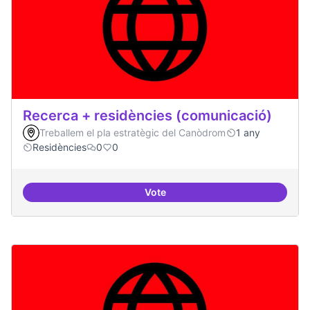
Recerca + residències (comunicació)
Treballem el pla estratègic del Canòdrom
1 any
Residències
0
0
Vote
Recerca + residències (comunica