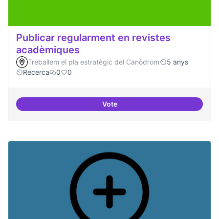
Publicar regularment en revistes
acadèmiques
Treballem el pla estratègic del Canòdrom
5 anys
Recerca
0
0
Vote
Publicar regularment en reviste