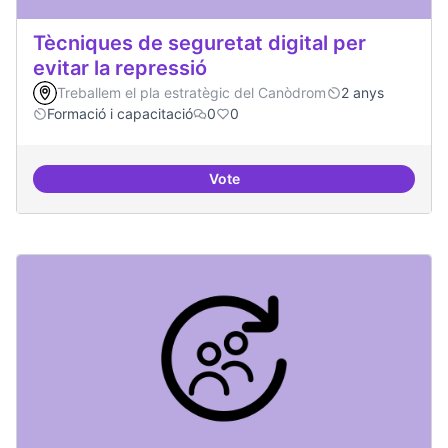
Tècniques de seguretat digital per
evitar la repressió
Treballem el pla estratègic del Canòdrom
2 anys
Formació i capacitació
0
0
Vote
Tècniques de seguretat digital per