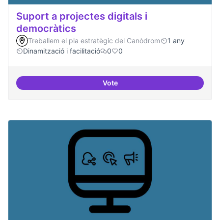
Suport a projectes digitals i
democràtics
Treballem el pla estratègic del Canòdrom
1 any
Dinamització i facilitació
0
0
Vote
Suport a projectes digitals i dem