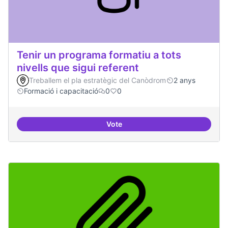
Tenir un programa formatiu a tots
nivells que sigui referent
Treballem el pla estratègic del Canòdrom
2 anys
Formació i capacitació
0
0
Vote
Tenir un programa formatiu a tots