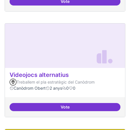
Vote
Xarxa internacional d'ateneus -
Videojocs alternatius
Treballem el pla estratègic del Canòdrom
Canòdrom Obert
2 anys
0
0
Vote
Videojocs alternatius