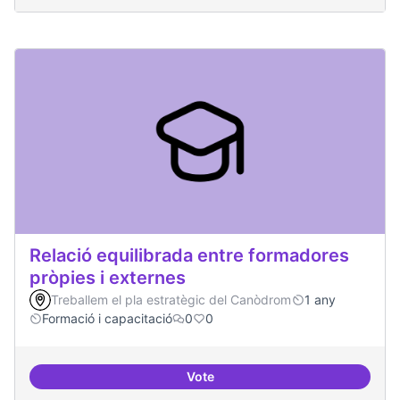
Relació equilibrada entre formadores
pròpies i externes
Treballem el pla estratègic del Canòdrom
1 any
Formació i capacitació
0
0
Vote
Relació equilibrada entre formad