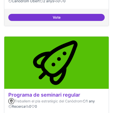
Canòdrom Obert
2 anys
0
0
Vote
Projecte Pilot - Refugi
Programa de seminari regular
Treballem el pla estratègic del Canòdrom
1 any
Recerca
0
0