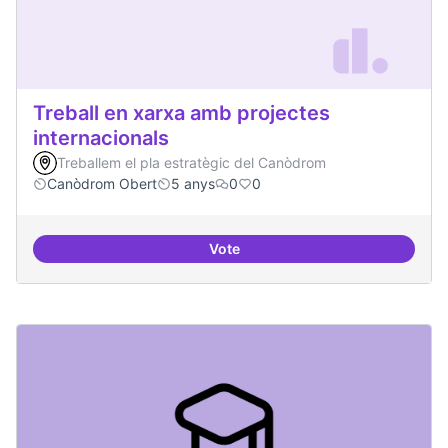
Treball en xarxa amb projectes
internacionals
Treballem el pla estratègic del Canòdrom
Canòdrom Obert
5 anys
0
0
Vote
Treball en xarxa amb projectes i