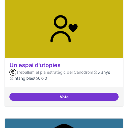
Un espai d'utopies
Treballem el pla estratègic del Canòdrom
5 anys
Intangibles
0
0
Vote
Un espai d'utopies