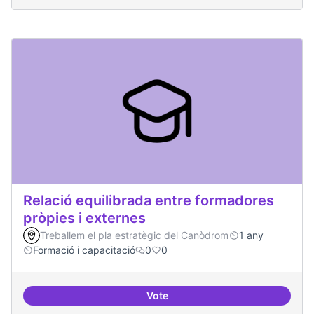
Relació equilibrada entre formadores
pròpies i externes
Treballem el pla estratègic del Canòdrom
1 any
Formació i capacitació
0
0
Vote
Relació equilibrada entre formad