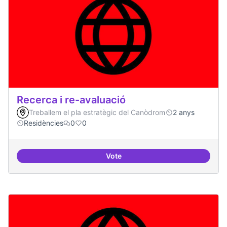
Recerca i re-avaluació
Treballem el pla estratègic del Canòdrom
2 anys
Residències
0
0
Vote
Recerca i re-avaluació