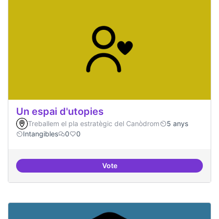
Un espai d'utopies
Treballem el pla estratègic del Canòdrom
5 anys
Intangibles
0
0
Vote
Un espai d'utopies