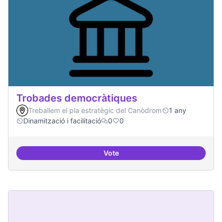
Trobades democràtiques
Treballem el pla estratègic del Canòdrom
1 any
Dinamització i facilitació
0
0
Vote
Trobades democràtiques