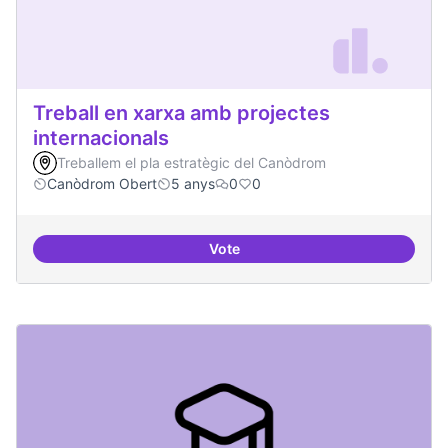
Treball en xarxa amb projectes
internacionals
Treballem el pla estratègic del Canòdrom
Canòdrom Obert
5 anys
0
0
Vote
Treball en xarxa amb projectes i