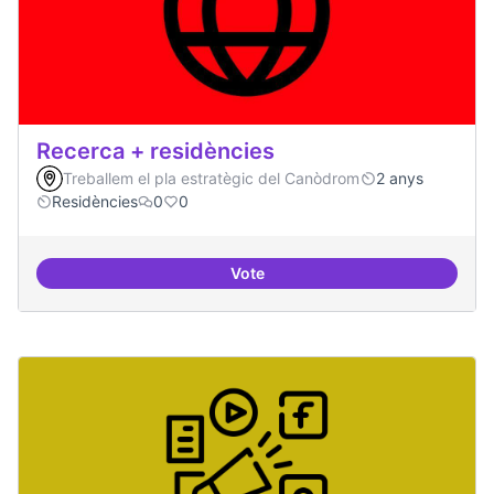
Recerca + residències
Treballem el pla estratègic del Canòdrom
2 anys
Residències
0
0
Vote
Recerca + residències