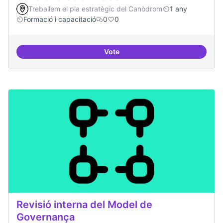
Treballem el pla estratègic del Canòdrom
1 any
Formació i capacitació
0
0
Vote
Sensibilització FLOSS
Revisió interna del Model de
Governança