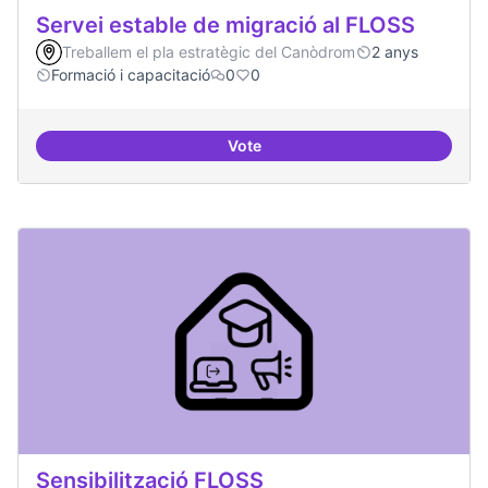
Servei estable de migració al FLOSS
Treballem el pla estratègic del Canòdrom
2 anys
Formació i capacitació
0
0
Vote
Servei estable de migració al FL
Sensibilització FLOSS