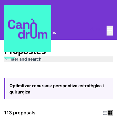
Mai
Log in
Main
Pla Estratègic
/
Propostes
Propostes
Filter and search
Optimitzar recursos: perspectiva estratègica i
quirúrgica
113 proposals