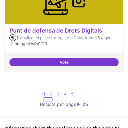
Punt de defensa de Drets Digitals
Treballem el pla estratègic del Canòdrom
5 anys
Intangibles
0
0
Vote
Punt de defensa de Drets Digitals
1
2
3
4
5
Results per page:
25