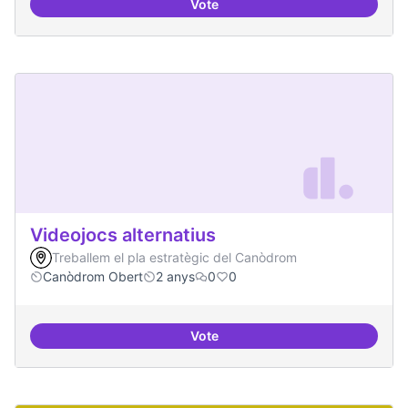
Vote
Xarxa internacional d'ateneus -
Videojocs alternatius
Treballem el pla estratègic del Canòdrom
Canòdrom Obert
2 anys
0
0
Vote
Videojocs alternatius