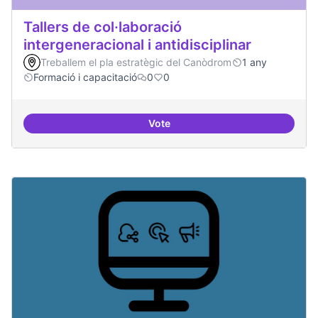
Tallers de col·laboració
intergeneracional i antidisciplinar
Treballem el pla estratègic del Canòdrom
1 any
Formació i capacitació
0
0
Vote
Tallers de col·laboració intergene