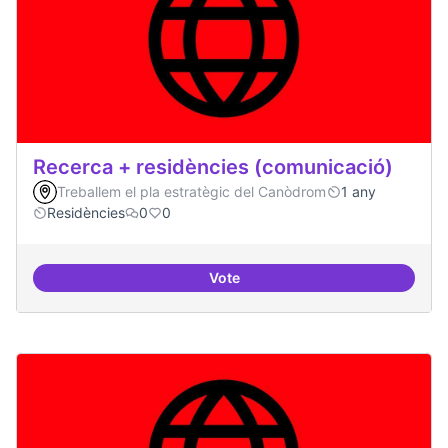
Recerca + residències (comunicació)
Treballem el pla estratègic del Canòdrom
1 any
Residències
0
0
Vote
Recerca + residències (comunica