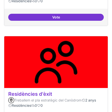
Residències
0
0
Vote
Residències i governança
Residències d'èxit
Treballem el pla estratègic del Canòdrom
2 anys
Residències
0
0