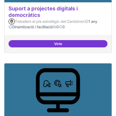
Suport a projectes digitals i
democràtics
Treballem el pla estratègic del Canòdrom
1 any
Dinamització i facilitació
0
0
Vote
Suport a projectes digitals i dem