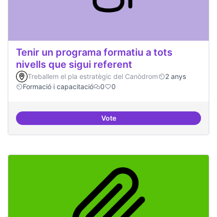
Tenir un programa formatiu a tots
nivells que sigui referent
Treballem el pla estratègic del Canòdrom
2 anys
Formació i capacitació
0
0
Vote
Tenir un programa formatiu a tots