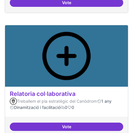
Vote
Repositori de coneixement
Relatoria col·laborativa
Treballem el pla estratègic del Canòdrom
1 any
Dinamització i facilitació
0
0
Vote
Relatoria col·laborativa