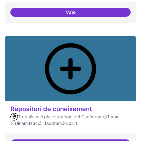
Vote
Residències d'èxit
Repositori de coneixement
Treballem el pla estratègic del Canòdrom
1 any
Dinamització i facilitació
0
0