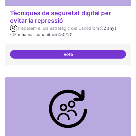
Tècniques de seguretat digital per
evitar la repressió
Treballem el pla estratègic del Canòdrom
2 anys
Formació i capacitació
0
0
Vote
Tècniques de seguretat digital per