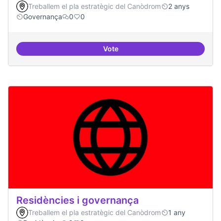
Treballem el pla estratègic del Canòdrom
2 anys
Governança
0
0
Vote
Revisió interna del Model de Go
Residències i governança
Treballem el pla estratègic del Canòdrom
1 any