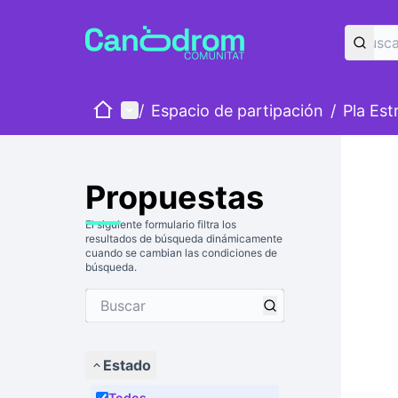
Inicio
Menú principal
/
Espacio de partipación
/
Pla Est
Propuestas
El siguiente formulario filtra los
resultados de búsqueda dinámicamente
cuando se cambian las condiciones de
búsqueda.
Estado
Todos