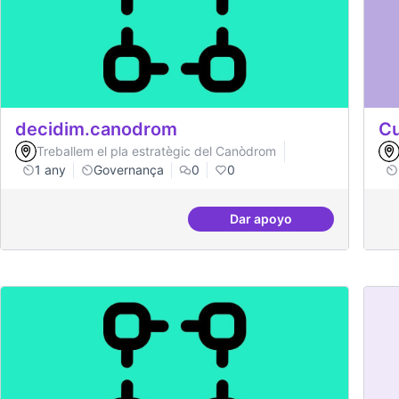
decidim.canodrom
Cu
Treballem el pla estratègic del Canòdrom
1 any
Governança
0
0
Dar apoyo
decidim.canodrom