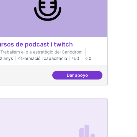
rsos de podcast i twitch
Treballem el pla estratègic del Canòdrom
2 anys
Formació i capacitació
0
0
Dar apoyo
Cursos de podcast i twitch