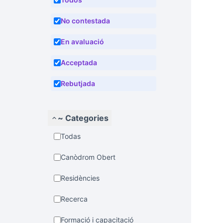
No contestada
En avaluació
Acceptada
Rebutjada
~ Categories
Todas
Canòdrom Obert
Residències
Recerca
Formació i capacitació