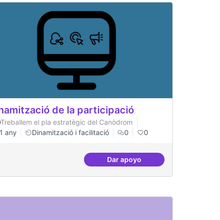
namització de la participació
Treballem el pla estratègic del Canòdrom
1 any
Dinamització i facilitació
0
0
Dar apoyo
gital
Dinamització de la participac