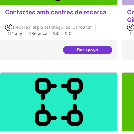
Contactes amb centres de recerca
Co
Ci
Treballem el pla estratègic del Canòdrom
1 any
Recerca
0
0
Dar apoyo
Contactes amb centres