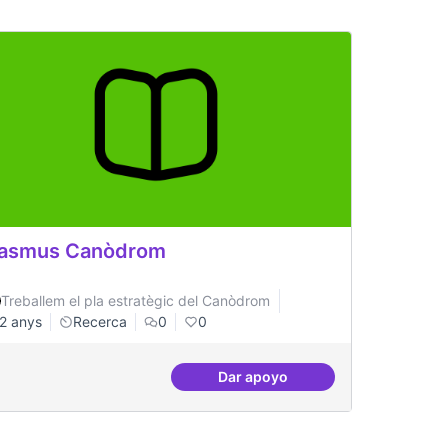
rasmus Canòdrom
Treballem el pla estratègic del Canòdrom
2 anys
Recerca
0
0
Dar apoyo
ció per a cada concurs
Erasmus Canòdrom