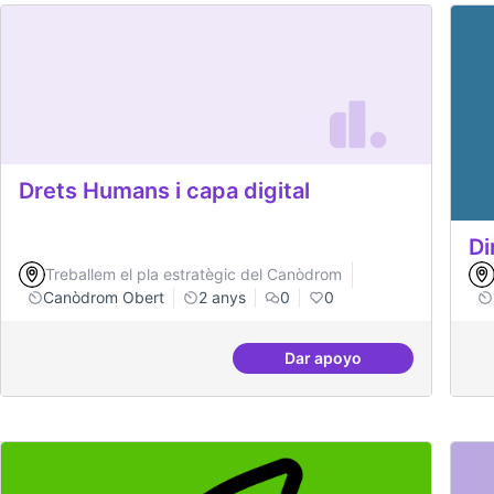
Drets Humans i capa digital
Di
Treballem el pla estratègic del Canòdrom
Canòdrom Obert
2 anys
0
0
Dar apoyo
Drets Humans i capa di