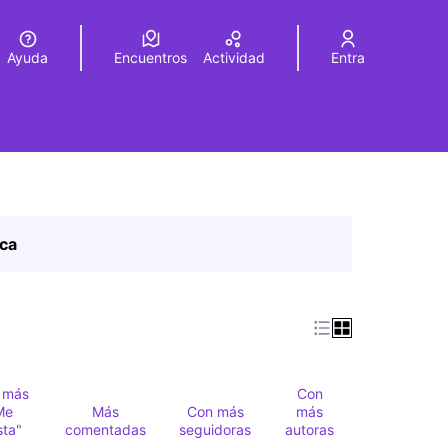
Ayuda
Encuentros
Actividad
Entra
legir el idioma
Choose language
ica
 más
Con
Me
Más
Con más
más
sta"
comentadas
seguidoras
autoras