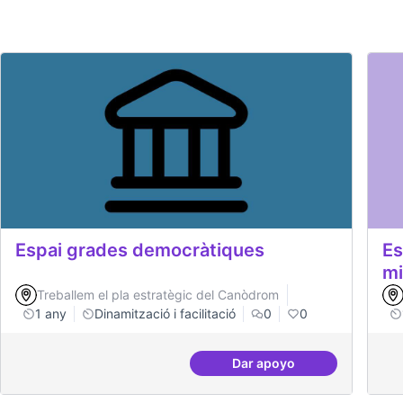
Espai grades democràtiques
Es
mi
Treballem el pla estratègic del Canòdrom
1 any
Dinamització i facilitació
0
0
Dar apoyo
Espai grades democrà