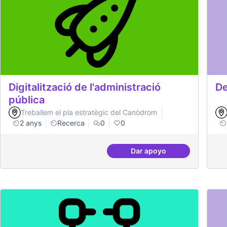
Digitalització de l'administració
De
pública
Treballem el pla estratègic del Canòdrom
2 anys
Recerca
0
0
Dar apoyo
Digitalització de l'adm