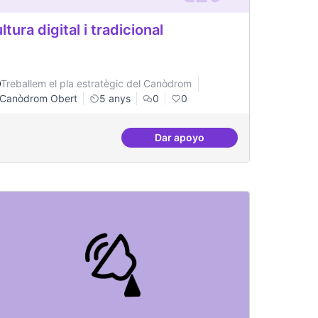
ltura digital i tradicional
Treballem el pla estratègic del Canòdrom
Canòdrom Obert
5 anys
0
0
Dar apoyo
Cultura digital i tradicional