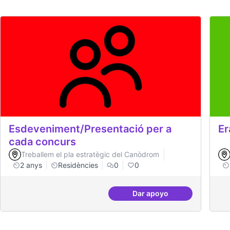
Esdeveniment/Presentació per a
E
cada concurs
Treballem el pla estratègic del Canòdrom
2 anys
Residències
0
0
Dar apoyo
Esdeveniment/Presenta