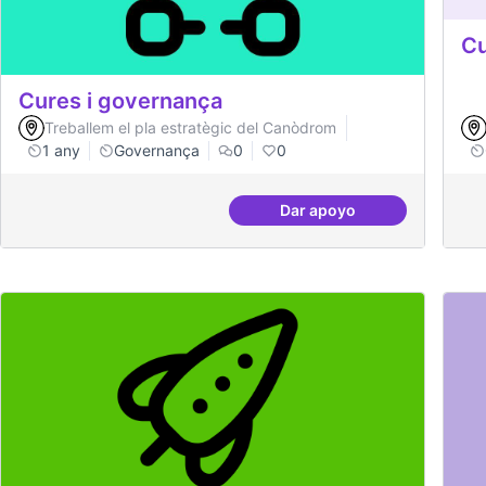
Cu
Cures i governança
Treballem el pla estratègic del Canòdrom
1 any
Governança
0
0
Dar apoyo
Cures i governança