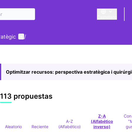
Castellano
Triar la llengua
E
Menú de usuario
ratègic
/
Optimitzar recursos: perspectiva estratègica i quirúrg
113 propuestas
Z-A
Con
A-Z
(Alfabético
"
Aleatorio
Reciente
(Alfabético)
inverso)
gu