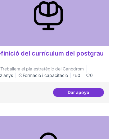
finició del currículum del postgrau
Treballem el pla estratègic del Canòdrom
2 anys
Formació i capacitació
0
0
Dar apoyo
inistració pública
Definició del currículum del