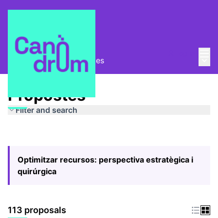
Mai
Log in
Main
Pla Estratègic
/
Propostes
Propostes
Filter and search
Optimitzar recursos: perspectiva estratègica i
quirúrgica
113 proposals