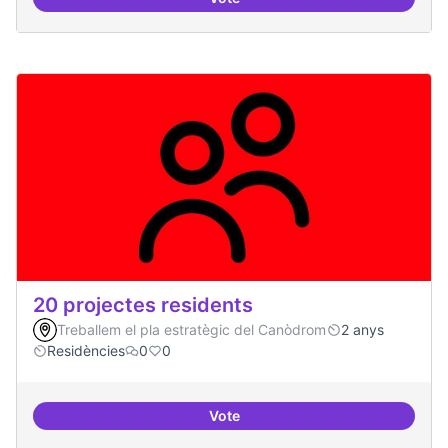
10 projectes consolidats
20 projectes residents
Treballem el pla estratègic del Canòdrom
2 anys
Residències
0
0
Vote
20 projectes residents