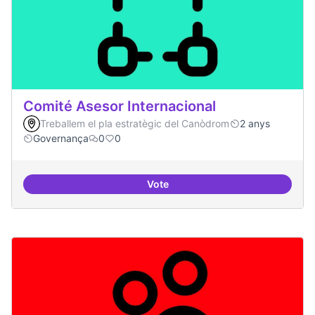
Comité Asesor Internacional
Treballem el pla estratègic del Canòdrom
2 anys
Governança
0
0
Vote
Comité Asesor Internacional