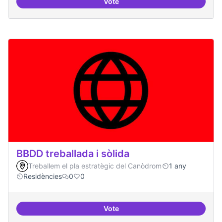
Vote
Bar obert, que sigui punt de trob
BBDD treballada i sòlida
Treballem el pla estratègic del Canòdrom
1 any
Residències
0
0
Vote
BBDD treballada i sòlida