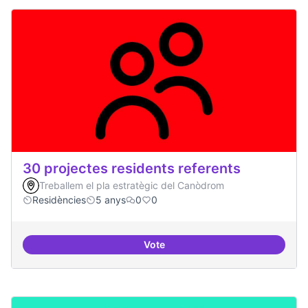
30 projectes residents referents
Treballem el pla estratègic del Canòdrom
Residències
5 anys
0
0
Vote
30 projectes residents referents