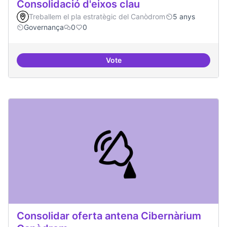
Consolidació d'eixos clau
Treballem el pla estratègic del Canòdrom
5 anys
Governança
0
0
Vote
Consolidació d'eixos clau
Consolidar oferta antena Cibernàrium