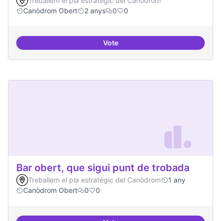
Treballem el pla estratègic del Canòdrom
Canòdrom Obert
2 anys
0
0
Vote
Bar obert i dinamitzat
Bar obert, que sigui punt de trobada
Treballem el pla estratègic del Canòdrom
1 any
Canòdrom Obert
0
0