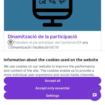
Dinamització de la participació
Treballem el pla estratègic del Canòdrom
1 any
Dinamització i facilitació
0
0
Information about the cookies used on the website
Vote
Dinamització de la participació
We use cookies on our website to improve the performance
and content of the site. The cookies enable us to provide a
more individual user experience and social media channels.
Accept all
Accept only essential
Settings