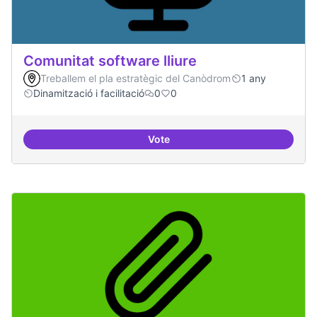
Comunitat software lliure
Treballem el pla estratègic del Canòdrom
1 any
Dinamització i facilitació
0
0
Vote
Comunitat software lliure