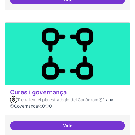
Cultura digital i tradicional
Cures i governança
Treballem el pla estratègic del Canòdrom
1 any
Governança
0
0
Vote
Cures i governança