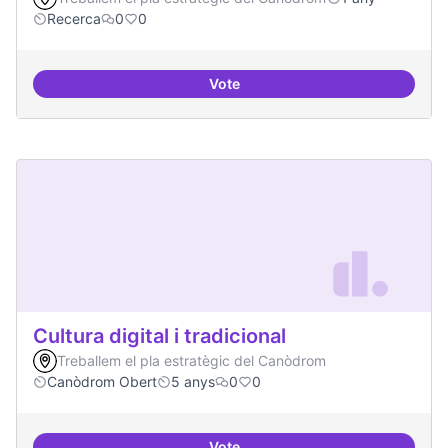
Recerca
0
0
Vote
Contactes amb centres de recer
Cultura digital i tradicional
Treballem el pla estratègic del Canòdrom
Canòdrom Obert
5 anys
0
0
Vote