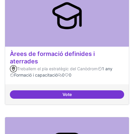
Àrees de formació definides i
aterrades
Treballem el pla estratègic del Canòdrom
1 any
Formació i capacitació
0
0
Vote
Àrees de formació definides i at