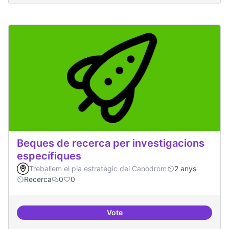
Beques de recerca per investigacions
específiques
Treballem el pla estratègic del Canòdrom
2 anys
Recerca
0
0
Vote
Beques de recerca per investiga