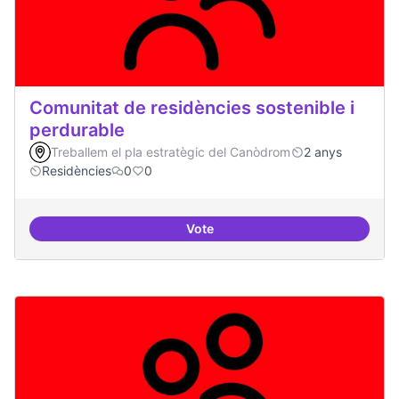
Comunitat de residències sostenible i
perdurable
Treballem el pla estratègic del Canòdrom
2 anys
Residències
0
0
Vote
Comunitat de r