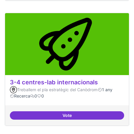
3-4 centres-lab internacionals
Treballem el pla estratègic del Canòdrom
1 any
Recerca
0
0
Vote
3-4 centres-lab internacionals