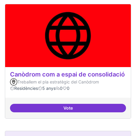
Canòdrom com a espai de consolidació
Treballem el pla estratègic del Canòdrom
Residències
5 anys
0
0
Vote
Canòdrom com a espai de consol