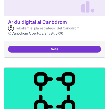
Arxiu digital al Canòdrom
Treballem el pla estratègic del Canòdrom
Canòdrom Obert
2 anys
0
0
Vote
Arxiu digital al Canòdrom