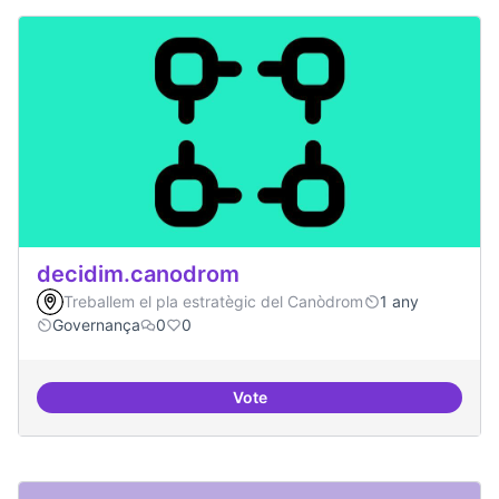
decidim.canodrom
Treballem el pla estratègic del Canòdrom
1 any
Governança
0
0
Vote
decidim.canodrom