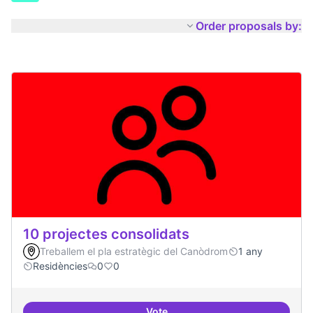
Order proposals by:
10 projectes consolidats
Treballem el pla estratègic del Canòdrom
1 any
Residències
0
0
Vote