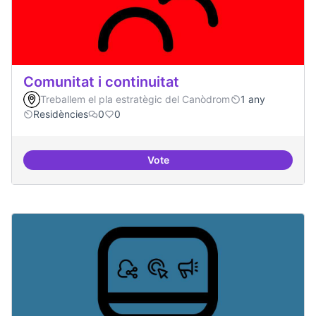
Comunitat i continuitat
Treballem el pla estratègic del Canòdrom
1 any
Residències
0
0
Vote
Comunitat i continuitat