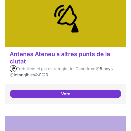
Antenes Ateneu a altres punts de la
ciutat
Treballem el pla estratègic del Canòdrom
5 anys
Intangibles
0
0
Vote
Antenes Ateneu a altres punts de 