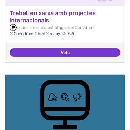
Treball en xarxa amb projectes
internacionals
Treballem el pla estratègic del Canòdrom
Canòdrom Obert
5 anys
0
0
Vote
Treball en xarxa amb projectes i