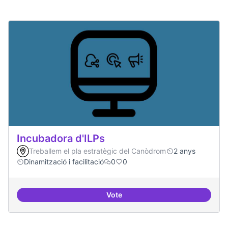
Incubadora d'ILPs
Treballem el pla estratègic del Canòdrom
2 anys
Dinamització i facilitació
0
0
Vote
Incubadora d'ILPs