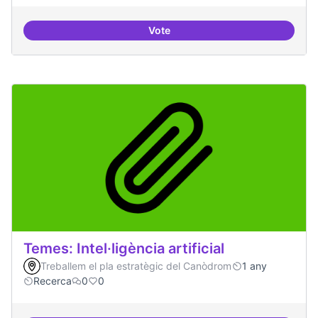
Vote
Bar obert i dinamitzat
Temes: Intel·ligència artificial
Treballem el pla estratègic del Canòdrom
1 any
Recerca
0
0