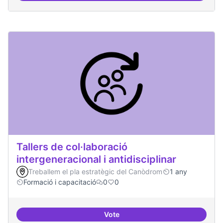
Tallers de col·laboració
intergeneracional i antidisciplinar
Treballem el pla estratègic del Canòdrom
1 any
Formació i capacitació
0
0
Vote
Tallers de col·laboració intergene