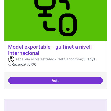
Model exportable - guifinet a nivell
internacional
Treballem el pla estratègic del Canòdrom
5 anys
Recerca
0
0
Vote
Model exportable - guifinet a nive