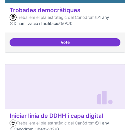
Trobades democràtiques
Treballem el pla estratègic del Canòdrom
1 any
Dinamització i facilitació
0
0
Vote
Trobades democràtiques
Iniciar línia de DDHH i capa digital
Treballem el pla estratègic del Canòdrom
1 any
Canòdrom Obert
0
0