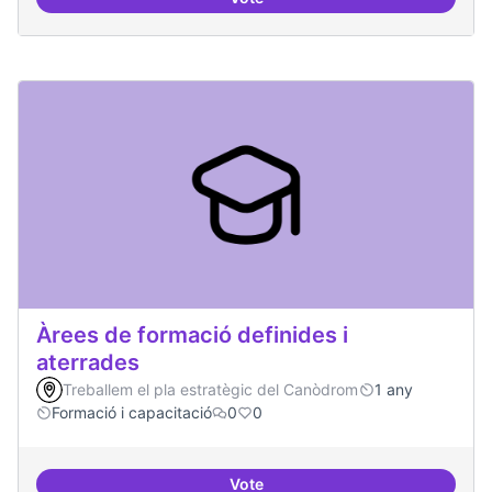
Punt de defensa de Drets Digitals
Àrees de formació definides i
aterrades
Treballem el pla estratègic del Canòdrom
1 any
Formació i capacitació
0
0
Vote