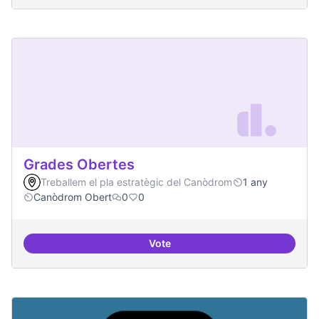
Grades Obertes
Treballem el pla estratègic del Canòdrom
1 any
Canòdrom Obert
0
0
Vote
Grades Obertes