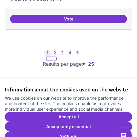
Vote
Iniciar línia de DDHH i capa digita
1
2
3
4
5
Results per page:
25
Information about the cookies used on the website
Terms of Service
We use cookies on our website to improve the performance
Cookie settings
and content of the site. The cookies enable us to provide a
Comunitat Canòdrom at Facebook
(External link)
Comunitat Canòdrom at Instagram
(External link)
Comunitat Canòdrom at YouTube
(External link)
English
more individual user experience and social media channels.
Triar la llengua
Elegir el idioma
Choose language
Accept all
Accept only essential
Settings
C
(E