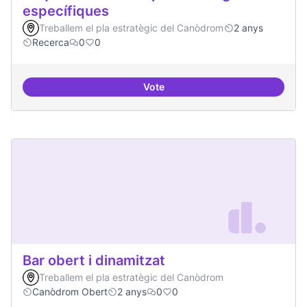
específiques
Treballem el pla estratègic del Canòdrom
2 anys
Recerca
0
0
Vote
Beques de recerca per investiga
Bar obert i dinamitzat
Treballem el pla estratègic del Canòdrom
Canòdrom Obert
2 anys
0
0