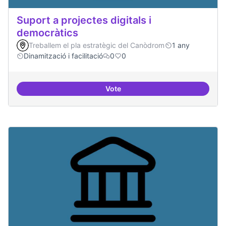
Suport a projectes digitals i
democràtics
Treballem el pla estratègic del Canòdrom
1 any
Dinamització i facilitació
0
0
Vote
Suport a projectes digitals i dem