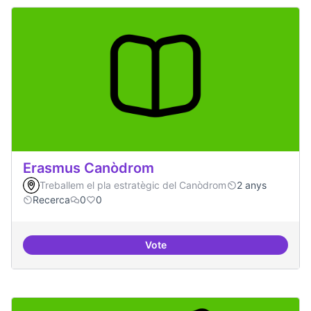
Erasmus Canòdrom
Treballem el pla estratègic del Canòdrom
2 anys
Recerca
0
0
Vote
Erasmus Canòdrom