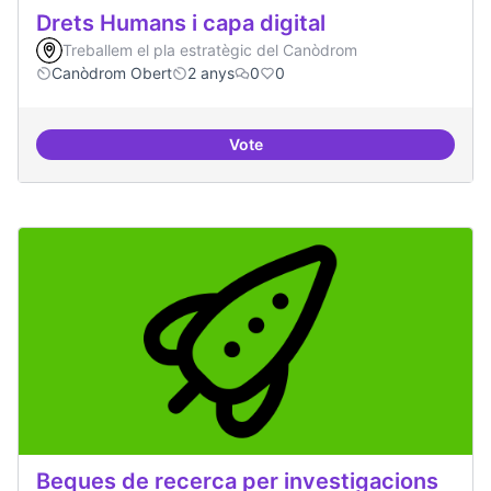
Drets Humans i capa digital
Treballem el pla estratègic del Canòdrom
Canòdrom Obert
2 anys
0
0
Vote
Drets Humans i capa digital
Beques de recerca per investigacions