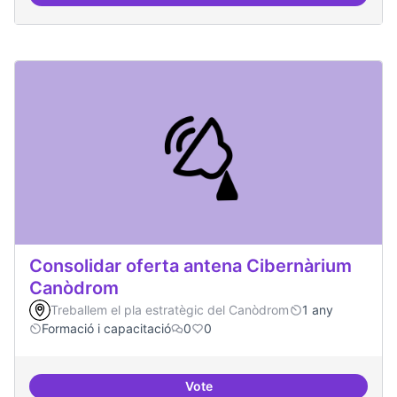
Àrees de formació definides i at
Consolidar oferta antena Cibernàrium
Canòdrom
Treballem el pla estratègic del Canòdrom
1 any
Formació i capacitació
0
0
Vote
Consolidar oferta antena Ciber