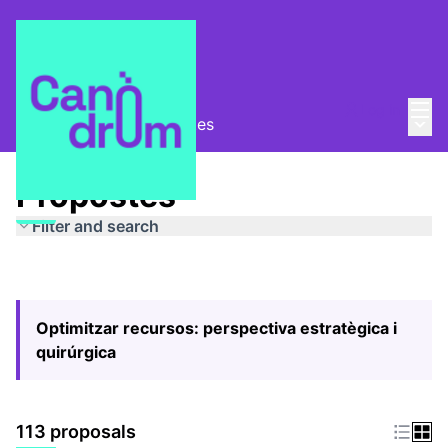
Mai
Log in
Main
Pla Estratègic
/
Propostes
Propostes
Filter and search
Optimitzar recursos: perspectiva estratègica i
quirúrgica
113 proposals