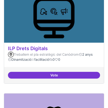
ILP Drets Digitals
Treballem el pla estratègic del Canòdrom
2 anys
Dinamització i facilitació
0
0
Vote
ILP Drets Digitals