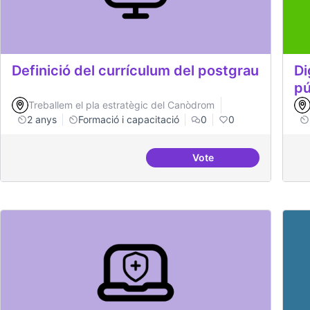
Definició del currículum del postgrau
Di
pú
Treballem el pla estratègic del Canòdrom
2 anys
Formació i capacitació
0
0
Vote
Definició del currícul