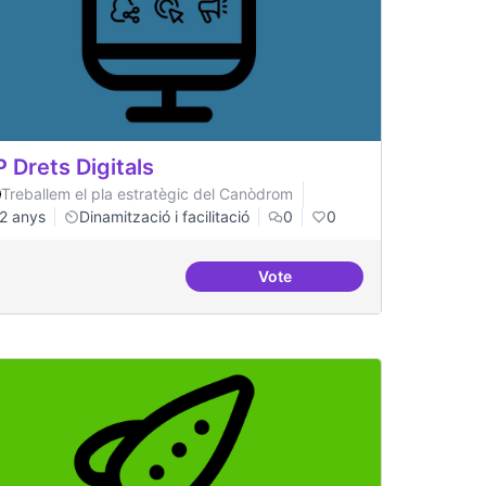
P Drets Digitals
Treballem el pla estratègic del Canòdrom
2 anys
Dinamització i facilitació
0
0
Vote
ILP Drets Digitals