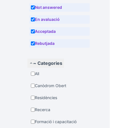
Not answered
En avaluació
Acceptada
Rebutjada
~ Categories
All
Canòdrom Obert
Residències
Recerca
Formació i capacitació