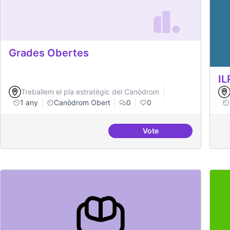
Grades Obertes
IL
Treballem el pla estratègic del Canòdrom
1 any
Canòdrom Obert
0
0
Vote
Grades Obertes