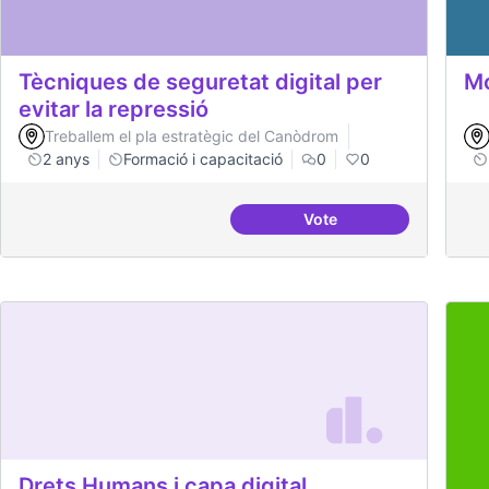
Tècniques de seguretat digital per
Mo
evitar la repressió
Treballem el pla estratègic del Canòdrom
2 anys
Formació i capacitació
0
0
Vote
Tècniques de seguretat 
Drets Humans i capa digital