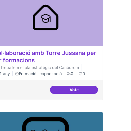
l·laboració amb Torre Jussana per
r formacions
Treballem el pla estratègic del Canòdrom
1 any
Formació i capacitació
0
0
Vote
ó intergeneracional i antidisciplinar
Col·laboració amb Torre Jus