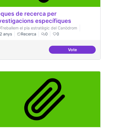
ques de recerca per
vestigacions específiques
Treballem el pla estratègic del Canòdrom
2 anys
Recerca
0
0
Vote
gital
Beques de recerca per inves