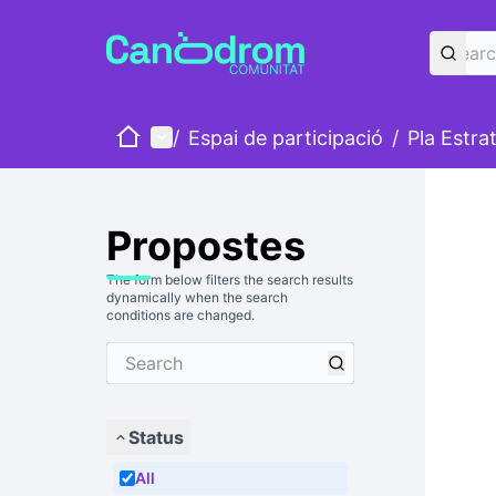
Home
Main menu
/
Espai de participació
/
Pla Estra
Propostes
The form below filters the search results
dynamically when the search
conditions are changed.
Status
All