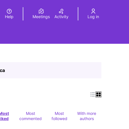
Help
Meetings
Activity
Log in
a
Elegir el idioma
Choose language
ica
Most
Most
Most
With more
liked
commented
followed
authors