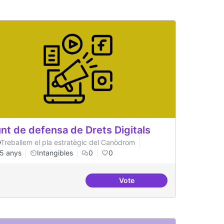
nt de defensa de Drets Digitals
Treballem el pla estratègic del Canòdrom
5 anys
Intangibles
0
0
Vote
capa digital
Punt de defensa de Drets Dig