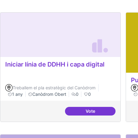
Iniciar línia de DDHH i capa digital
Pu
Treballem el pla estratègic del Canòdrom
1 any
Canòdrom Obert
0
0
Vote
Iniciar línia de DDHH i 