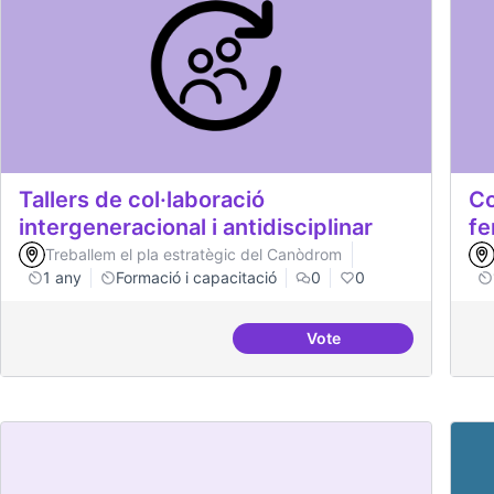
Tallers de col·laboració
Co
intergeneracional i antidisciplinar
fe
Treballem el pla estratègic del Canòdrom
1 any
Formació i capacitació
0
0
Vote
Tallers de col·laboraci