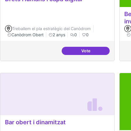
Be
in
Treballem el pla estratègic del Canòdrom
Canòdrom Obert
2 anys
0
0
Vote
Drets Humans i capa di
Bar obert i dinamitzat