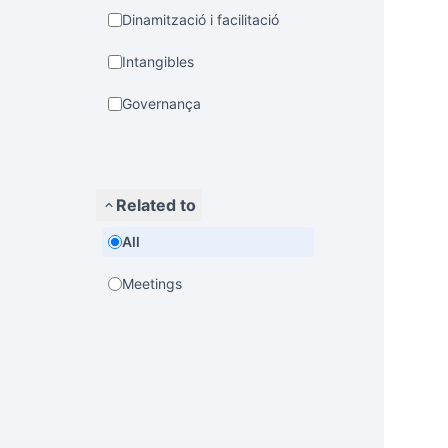
Dinamització i facilitació
Intangibles
Governança
Related to
All
Meetings