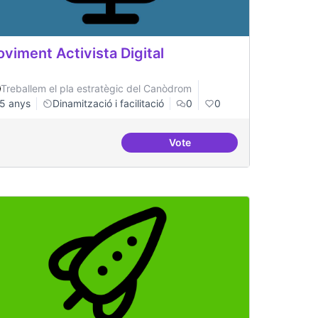
viment Activista Digital
Treballem el pla estratègic del Canòdrom
5 anys
Dinamització i facilitació
0
0
Vote
digital per evitar la repressió
Moviment Activista Digital