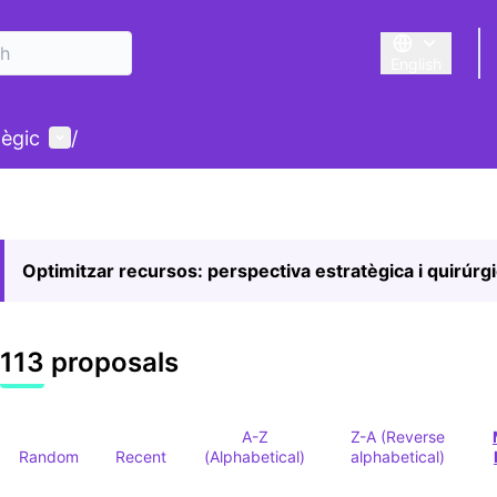
English
Triar la llengu
User menu
tègic
/
Optimitzar recursos: perspectiva estratègica i quirúrg
113 proposals
A-Z
Z-A (Reverse
Random
Recent
(Alphabetical)
alphabetical)