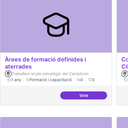
Àrees de formació definides i
Co
aterrades
Ci
Treballem el pla estratègic del Canòdrom
1 any
Formació i capacitació
0
0
Vote
Àrees de formació defi