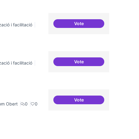
Vote
ació i facilitació
Suport a projectes digitals i
Vote
ació i facilitació
Trobades democràtiques
Vote
Iniciar línia de DDHH i capa di
om Obert
0
0