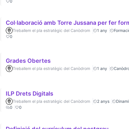
0
Col·laboració amb Torre Jussana per fer fo
Treballem el pla estratègic del Canòdrom
1 any
Formaci
0
Grades Obertes
Treballem el pla estratègic del Canòdrom
1 any
Canòdr
ILP Drets Digitals
Treballem el pla estratègic del Canòdrom
2 anys
Dinamit
0
0