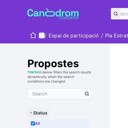
Home
Main menu
/
Espai de participació
/
Pla Estra
Propostes
The form below filters the search results
dynamically when the search
conditions are changed.
Status
All