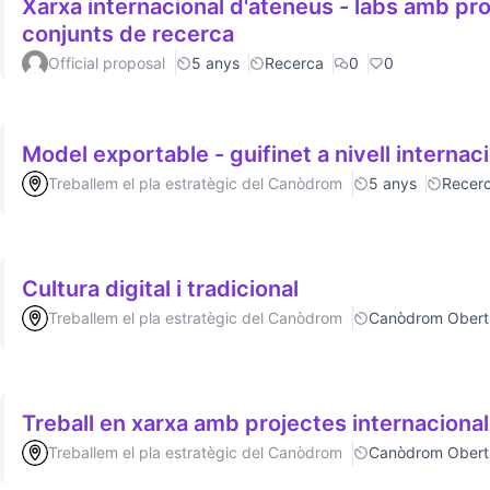
Xarxa internacional d'ateneus - labs amb p
conjunts de recerca
Official proposal
5 anys
Recerca
0
0
Model exportable - guifinet a nivell internac
Treballem el pla estratègic del Canòdrom
5 anys
Recer
Cultura digital i tradicional
Treballem el pla estratègic del Canòdrom
Canòdrom Obert
Treball en xarxa amb projectes internaciona
Treballem el pla estratègic del Canòdrom
Canòdrom Obert