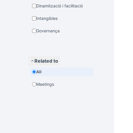
Dinamització i facilitació
Intangibles
Governança
Related to
All
Meetings