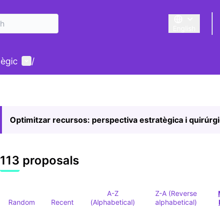
English
Triar la llengu
User menu
tègic
/
Optimitzar recursos: perspectiva estratègica i quirúrg
113 proposals
A-Z
Z-A (Reverse
Random
Recent
(Alphabetical)
alphabetical)