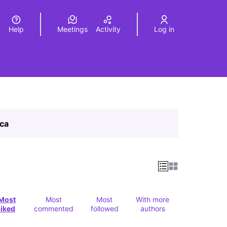
Help
Meetings
Activity
Log in
a
Elegir el idioma
Choose language
ica
Most
Most
Most
With more
liked
commented
followed
authors