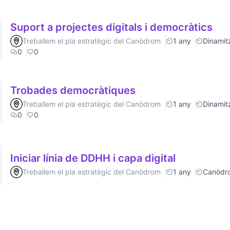
Suport a projectes digitals i democràtics
Treballem el pla estratègic del Canòdrom
1 any
Dinamitz
0
0
Trobades democràtiques
Treballem el pla estratègic del Canòdrom
1 any
Dinamitz
0
0
Iniciar línia de DDHH i capa digital
Treballem el pla estratègic del Canòdrom
1 any
Canòdr