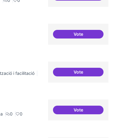
a
0
0
Vote
Connectar repositori de co
Vote
zació i facilitació
Incubadora d'ILPs
Vote
Erasmus Canòdrom
ca
0
0