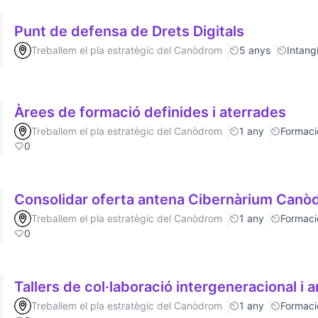
Punt de defensa de Drets Digitals
Treballem el pla estratègic del Canòdrom
5 anys
Intang
Àrees de formació definides i aterrades
Treballem el pla estratègic del Canòdrom
1 any
Formaci
0
Consolidar oferta antena Cibernàrium Can
Treballem el pla estratègic del Canòdrom
1 any
Formaci
0
Tallers de col·laboració intergeneracional i a
Treballem el pla estratègic del Canòdrom
1 any
Formaci