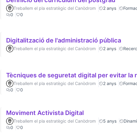
Definició del currículum del postgrau
Treballem el pla estratègic del Canòdrom
2 anys
Formac
0
0
Digitalització de l'administració pública
Treballem el pla estratègic del Canòdrom
2 anys
Recer
Tècniques de seguretat digital per evitar la 
Treballem el pla estratègic del Canòdrom
2 anys
Formac
0
0
Moviment Activista Digital
Treballem el pla estratègic del Canòdrom
5 anys
Dinamit
0
0