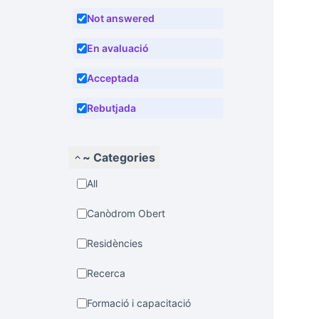
Not answered
En avaluació
Acceptada
Rebutjada
~ Categories
All
Canòdrom Obert
Residències
Recerca
Formació i capacitació