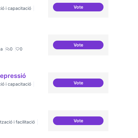
Vote
ió i capacitació
Definició del currículum del
Vote
Digitalització de l'administr
ca
0
0
repressió
Vote
ió i capacitació
Tècniques de seguretat digita
Vote
zació i facilitació
Moviment Activista Digital