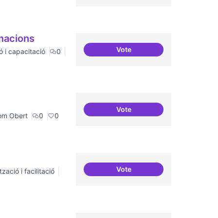
rmacions
Vote
ó i capacitació
0
Col·laboració amb Torre Jus
Vote
Grades Obertes
om Obert
0
0
Vote
zació i facilitació
ILP Drets Digitals