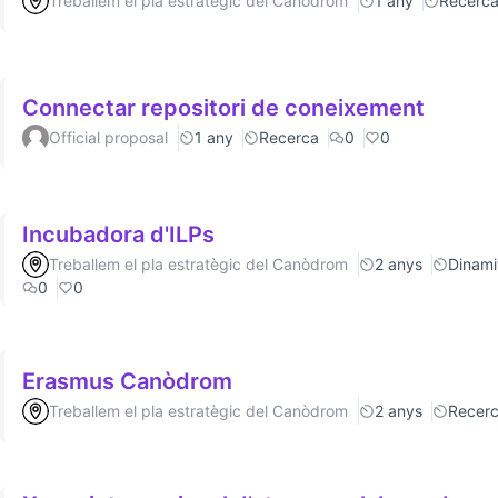
Treballem el pla estratègic del Canòdrom
1 any
Recerc
Connectar repositori de coneixement
Official proposal
1 any
Recerca
0
0
Incubadora d'ILPs
Treballem el pla estratègic del Canòdrom
2 anys
Dinamit
0
0
Erasmus Canòdrom
Treballem el pla estratègic del Canòdrom
2 anys
Recer