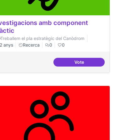
vestigacions amb component
àctic
Treballem el pla estratègic del Canòdrom
2 anys
Recerca
0
0
Vote
ificial
Investigacions amb compone