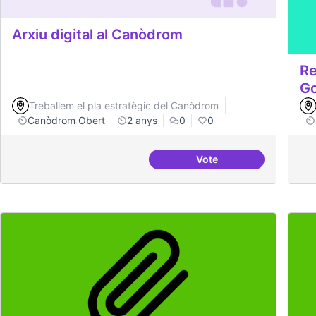
Arxiu digital al Canòdrom
Re
G
Treballem el pla estratègic del Canòdrom
Canòdrom Obert
2 anys
0
0
Vote
Arxiu digital al Canòd