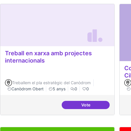
Treball en xarxa amb projectes
internacionals
Co
Ci
Treballem el pla estratègic del Canòdrom
Canòdrom Obert
5 anys
0
0
Vote
Treball en xarxa amb p