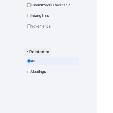
Dinamització i facilitació
Intangibles
Governança
Related to
All
Meetings