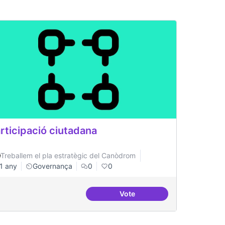
rticipació ciutadana
Treballem el pla estratègic del Canòdrom
1 any
Governança
0
0
Vote
inistració pública
Participació ciutadana