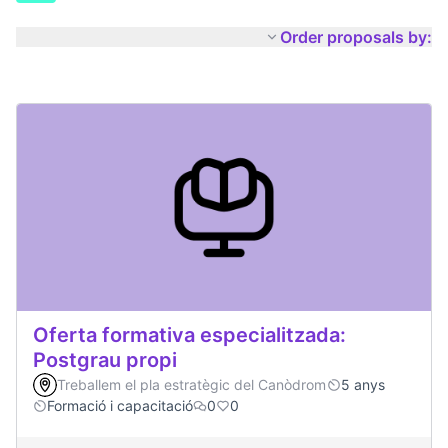
Order proposals by:
Oferta formativa especialitzada:
Postgrau propi
Treballem el pla estratègic del Canòdrom
5 anys
Formació i capacitació
0
0