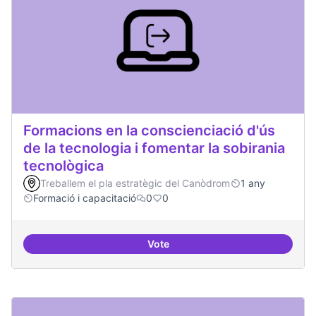
Formacions en la conscienciació d'ús
de la tecnologia i fomentar la sobirania
tecnològica
Treballem el pla estratègic del Canòdrom
1 any
Formació i capacitació
0
0
Vote
Formacions en la conscienciació d