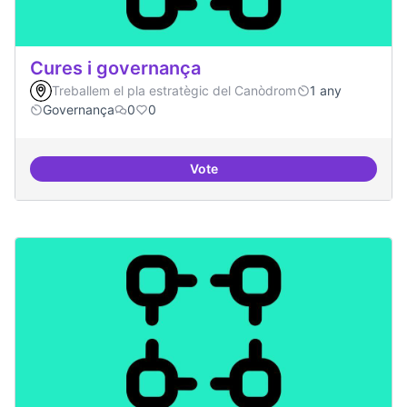
Cures i governança
Treballem el pla estratègic del Canòdrom
1 any
Governança
0
0
Vote
Cures i governança