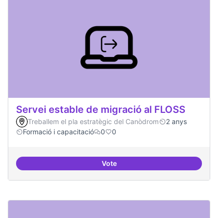
Servei estable de migració al FLOSS
Treballem el pla estratègic del Canòdrom
2 anys
Formació i capacitació
0
0
Vote
Servei estable de migració al FL