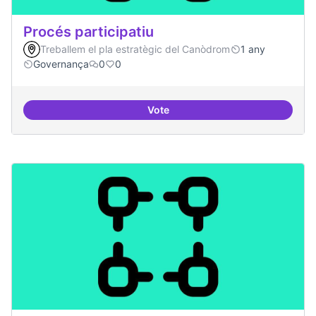
Procés participatiu
Treballem el pla estratègic del Canòdrom
1 any
Governança
0
0
Vote
Procés participatiu