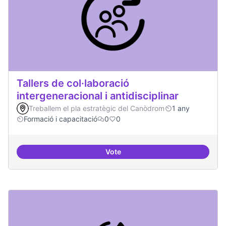
Tallers de col·laboració
intergeneracional i antidisciplinar
Treballem el pla estratègic del Canòdrom
1 any
Formació i capacitació
0
0
Vote
Tallers de col·laboració intergene