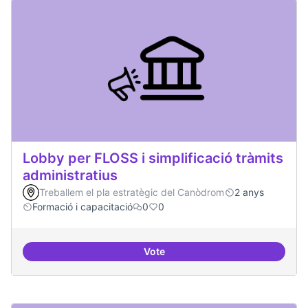
Lobby per FLOSS i simplificació tràmits
administratius
Treballem el pla estratègic del Canòdrom
2 anys
Formació i capacitació
0
0
Vote
Lobby per FLOSS i simplificació 