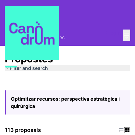
Mai
Log in
Main
Pla Estratègic
/
Propostes
Propostes
Filter and search
Optimitzar recursos: perspectiva estratègica i
quirúrgica
113 proposals