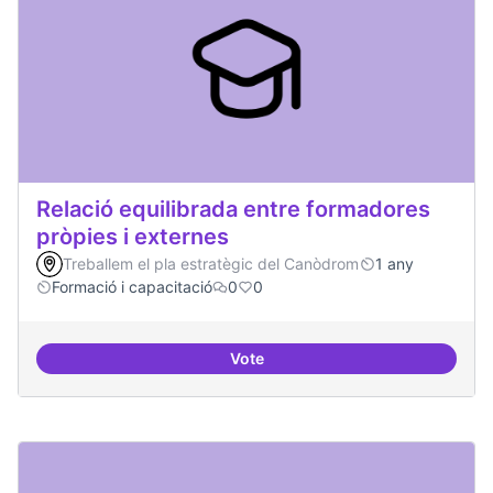
Relació equilibrada entre formadores
pròpies i externes
Treballem el pla estratègic del Canòdrom
1 any
Formació i capacitació
0
0
Vote
Relació equilibrada entre formad