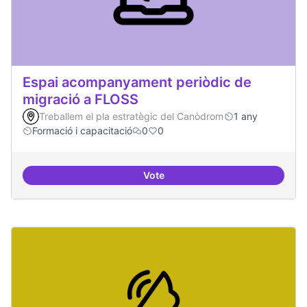
Espai acompanyament periòdic de
migració a FLOSS
Treballem el pla estratègic del Canòdrom
1 any
Formació i capacitació
0
0
Vote
Espai acompanyament periòdic d