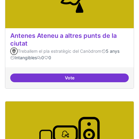
Antenes Ateneu a altres punts de la
ciutat
Treballem el pla estratègic del Canòdrom
5 anys
Intangibles
0
0
Vote
Antenes Ateneu a altres punts de 