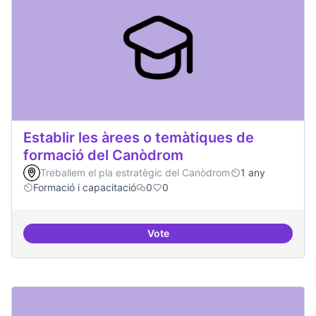
Establir les àrees o temàtiques de
formació del Canòdrom
Treballem el pla estratègic del Canòdrom
1 any
Formació i capacitació
0
0
Vote
Establir les àrees o temàtiques 