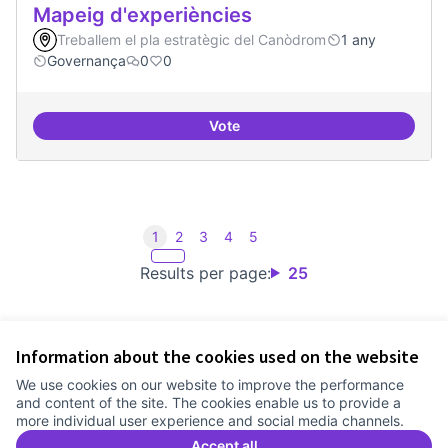
Mapeig d'experiències
Treballem el pla estratègic del Canòdrom
1 any
Governança
0
0
Vote
Mapeig d'experiències
1
2
3
4
5
Results per page:
25
Information about the cookies used on the website
Terms of Service
We use cookies on our website to improve the performance
Cookie settings
and content of the site. The cookies enable us to provide a
Comunitat Canòdrom at Facebook
(External link)
Comunitat Canòdrom at Instagram
(External link)
Comunitat Canòdrom at YouTube
(External link)
English
more individual user experience and social media channels.
Triar la llengua
Elegir el idioma
Choose language
Accept all