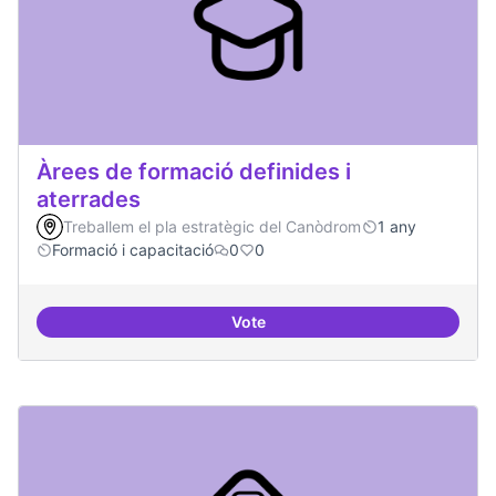
Àrees de formació definides i
aterrades
Treballem el pla estratègic del Canòdrom
1 any
Formació i capacitació
0
0
Vote
Àrees de formació definides i at