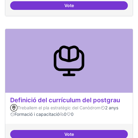
Vote
Tècniques de seguretat digital per
Definició del currículum del postgrau
Treballem el pla estratègic del Canòdrom
2 anys
Formació i capacitació
0
0
Vote
Definició del currículum del pos