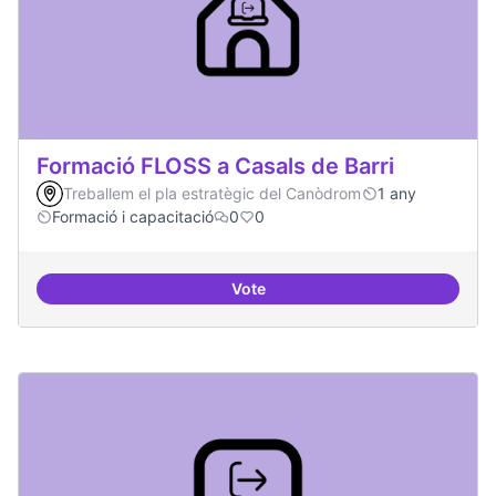
Formació FLOSS a Casals de Barri
Treballem el pla estratègic del Canòdrom
1 any
Formació i capacitació
0
0
Vote
Formació FLOSS a Casals de Barr