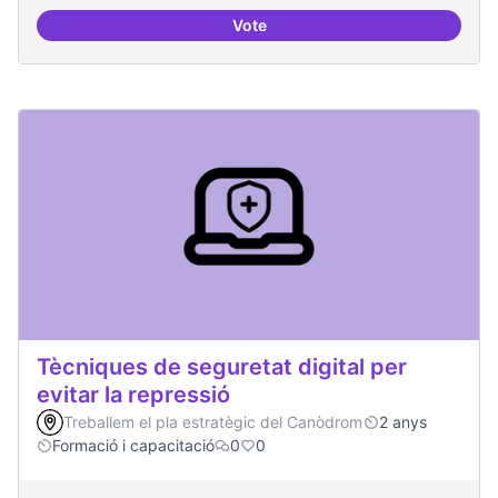
Vote
Oferta formativa especialitzada:
Tècniques de seguretat digital per
evitar la repressió
Treballem el pla estratègic del Canòdrom
2 anys
Formació i capacitació
0
0