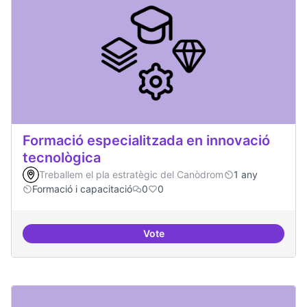
Formació especialitzada en innovació
tecnològica
Treballem el pla estratègic del Canòdrom
1 any
Formació i capacitació
0
0
Vote
Formació especialitzada en inno