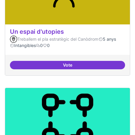
Un espai d'utopies
Treballem el pla estratègic del Canòdrom
5 anys
Intangibles
0
0
Vote
Un espai d'utopies