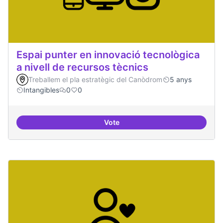
Espai punter en innovació tecnològica
a nivell de recursos tècnics
Treballem el pla estratègic del Canòdrom
5 anys
Intangibles
0
0
Vote
Espai punter en innovació tecnolò