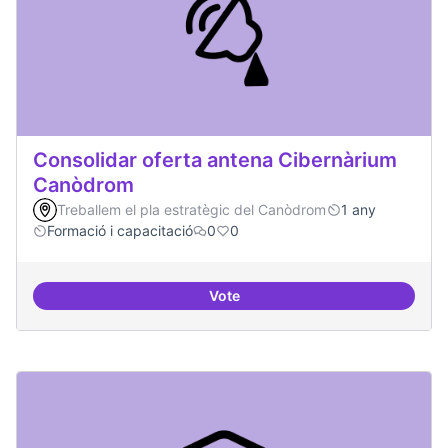
Consolidar oferta antena Cibernàrium
Canòdrom
Treballem el pla estratègic del Canòdrom
1 any
Formació i capacitació
0
0
Vote
Consolidar oferta antena Ciber