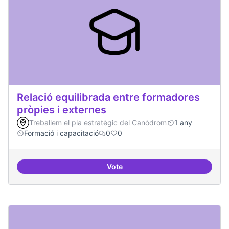
Relació equilibrada entre formadores
pròpies i externes
Treballem el pla estratègic del Canòdrom
1 any
Formació i capacitació
0
0
Vote
Relació equilibrada entre formad