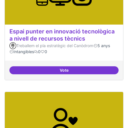
Espai punter en innovació tecnològica
a nivell de recursos tècnics
Treballem el pla estratègic del Canòdrom
5 anys
Intangibles
0
0
Vote
Espai punter en innovació tecnolò