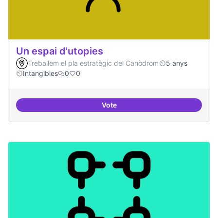
Un espai d'utopies
Treballem el pla estratègic del Canòdrom
5 anys
Intangibles
0
0
Vote
Un espai d'utopies