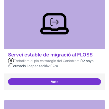
Servei estable de migració al FLOSS
Treballem el pla estratègic del Canòdrom
2 anys
Formació i capacitació
0
0
Vote
Servei estable de migració al FL