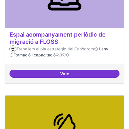
Espai acompanyament periòdic de
migració a FLOSS
Treballem el pla estratègic del Canòdrom
1 any
Formació i capacitació
0
0
Vote
Espai acompanyament periòdic d