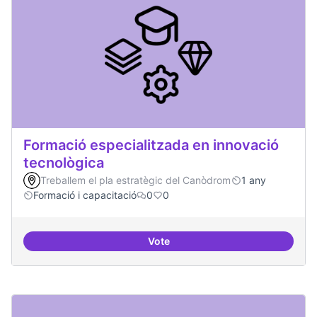
Formació especialitzada en innovació
tecnològica
Treballem el pla estratègic del Canòdrom
1 any
Formació i capacitació
0
0
Vote
Formació especialitzada en inno