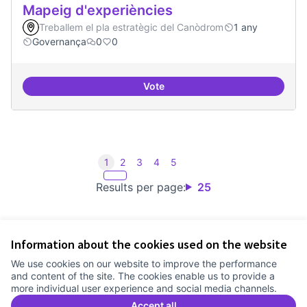
Mapeig d'experiències
Treballem el pla estratègic del Canòdrom
1 any
Governança
0
0
Vote
Mapeig d'experiències
1
2
3
4
5
Results per page:
25
Information about the cookies used on the website
Terms of Service
We use cookies on our website to improve the performance
Cookie settings
and content of the site. The cookies enable us to provide a
Comunitat Canòdrom at Facebook
(External link)
Comunitat Canòdrom at Instagram
(External link)
Comunitat Canòdrom at YouTube
(External link)
English
more individual user experience and social media channels.
Triar la llengua
Elegir el idioma
Choose language
Accept all