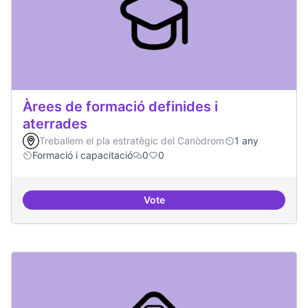
Àrees de formació definides i
aterrades
Treballem el pla estratègic del Canòdrom
1 any
Formació i capacitació
0
0
Vote
Àrees de formació definides i at