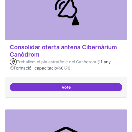
Consolidar oferta antena Cibernàrium
Canòdrom
Treballem el pla estratègic del Canòdrom
1 any
Formació i capacitació
0
0
Vote
Consolidar oferta antena Ciber