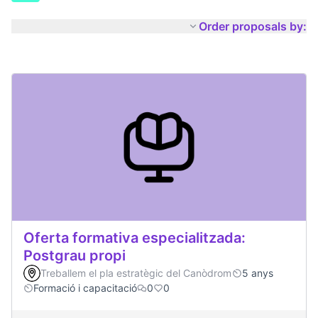
Order proposals by:
Oferta formativa especialitzada:
Postgrau propi
Treballem el pla estratègic del Canòdrom
5 anys
Formació i capacitació
0
0