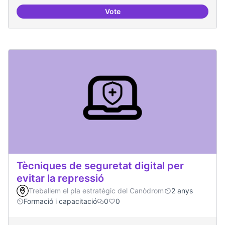
Vote
Oferta formativa especialitzada:
Tècniques de seguretat digital per
evitar la repressió
Treballem el pla estratègic del Canòdrom
2 anys
Formació i capacitació
0
0