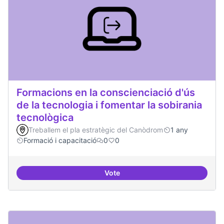
Formacions en la conscienciació d'ús
de la tecnologia i fomentar la sobirania
tecnològica
Treballem el pla estratègic del Canòdrom
1 any
Formació i capacitació
0
0
Vote
Formacions en la conscienciació d