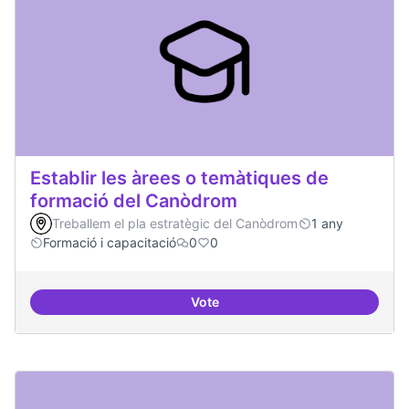
Establir les àrees o temàtiques de
formació del Canòdrom
Treballem el pla estratègic del Canòdrom
1 any
Formació i capacitació
0
0
Vote
Establir les àrees o temàtiques 