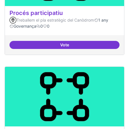
Procés participatiu
Treballem el pla estratègic del Canòdrom
1 any
Governança
0
0
Vote
Procés participatiu