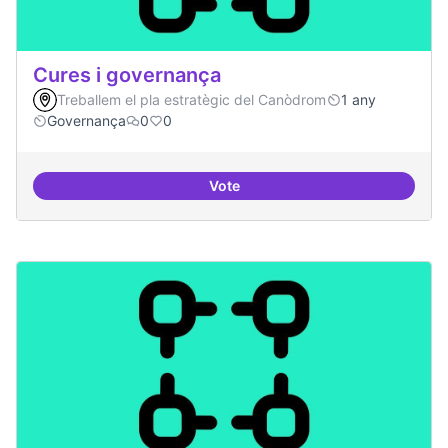
Cures i governança
Treballem el pla estratègic del Canòdrom
1 any
Governança
0
0
Vote
Cures i governança