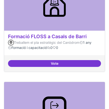
Formació FLOSS a Casals de Barri
Treballem el pla estratègic del Canòdrom
1 any
Formació i capacitació
0
0
Vote
Formació FLOSS a Casals de Barr