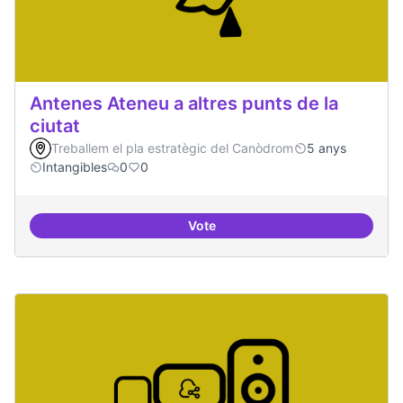
Antenes Ateneu a altres punts de la
ciutat
Treballem el pla estratègic del Canòdrom
5 anys
Intangibles
0
0
Vote
Antenes Ateneu a altres punts de 