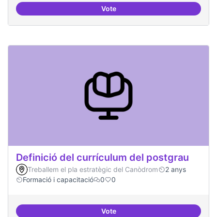
Vote
Tècniques de seguretat digital per
Definició del currículum del postgrau
Treballem el pla estratègic del Canòdrom
2 anys
Formació i capacitació
0
0
Vote
Definició del currículum del pos