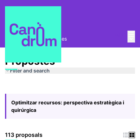
Mai
Log in
Main
Pla Estratègic
/
Propostes
Propostes
Filter and search
Optimitzar recursos: perspectiva estratègica i
quirúrgica
113 proposals