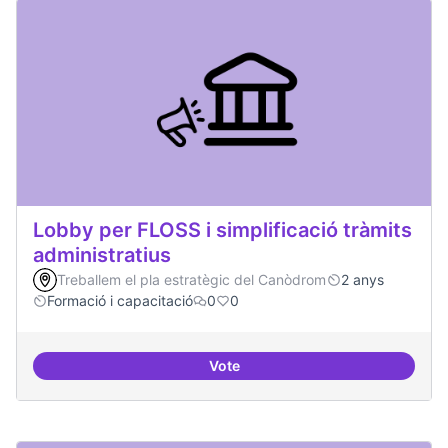
Lobby per FLOSS i simplificació tràmits
administratius
Treballem el pla estratègic del Canòdrom
2 anys
Formació i capacitació
0
0
Vote
Lobby per FLOSS i simplificació 