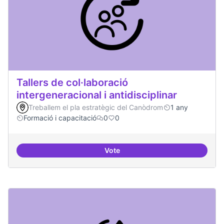
Tallers de col·laboració
intergeneracional i antidisciplinar
Treballem el pla estratègic del Canòdrom
1 any
Formació i capacitació
0
0
Vote
Tallers de col·laboració intergene