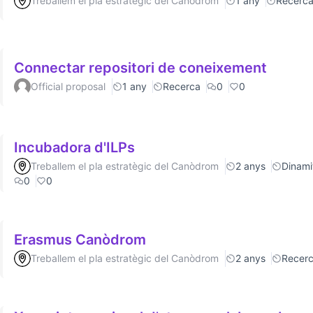
Treballem el pla estratègic del Canòdrom
1 any
Recerc
Connectar repositori de coneixement
Official proposal
1 any
Recerca
0
0
Incubadora d'ILPs
Treballem el pla estratègic del Canòdrom
2 anys
Dinamit
0
0
Erasmus Canòdrom
Treballem el pla estratègic del Canòdrom
2 anys
Recer