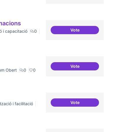
rmacions
Vote
ó i capacitació
0
Col·laboració amb Torre Jus
Vote
Grades Obertes
om Obert
0
0
Vote
zació i facilitació
ILP Drets Digitals