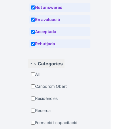
Not answered
En avaluació
Acceptada
Rebutjada
~ Categories
All
Canòdrom Obert
Residències
Recerca
Formació i capacitació