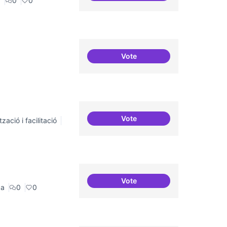
a
0
0
Vote
Connectar repositori de co
Vote
zació i facilitació
Incubadora d'ILPs
Vote
Erasmus Canòdrom
ca
0
0