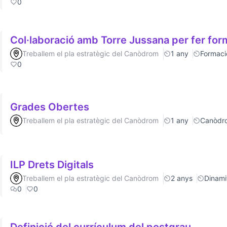
0
Col·laboració amb Torre Jussana per fer fo
Treballem el pla estratègic del Canòdrom
1 any
Formaci
0
Grades Obertes
Treballem el pla estratègic del Canòdrom
1 any
Canòdr
ILP Drets Digitals
Treballem el pla estratègic del Canòdrom
2 anys
Dinamit
0
0