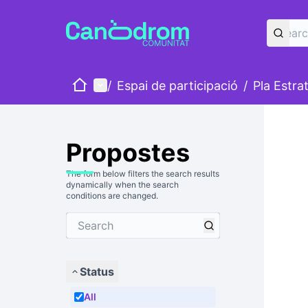
Home
Main menu
/
Espai de participació
/
Pla Estra
Propostes
The form below filters the search results
dynamically when the search
conditions are changed.
Status
All