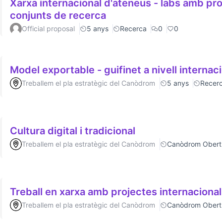
Xarxa internacional d'ateneus - labs amb p
conjunts de recerca
Official proposal
5 anys
Recerca
0
0
Model exportable - guifinet a nivell internac
Treballem el pla estratègic del Canòdrom
5 anys
Recer
Cultura digital i tradicional
Treballem el pla estratègic del Canòdrom
Canòdrom Obert
Treball en xarxa amb projectes internaciona
Treballem el pla estratègic del Canòdrom
Canòdrom Obert