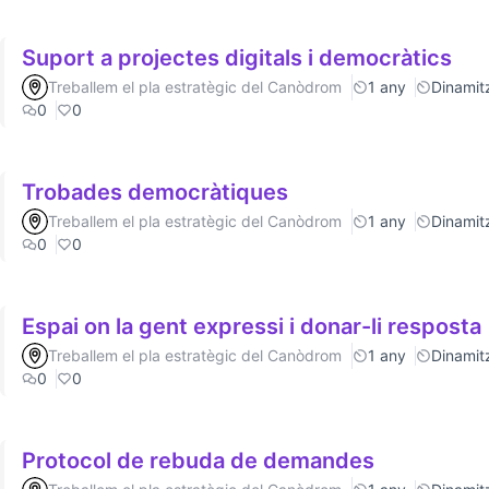
Suport a projectes digitals i democràtics
Treballem el pla estratègic del Canòdrom
1 any
Dinamitz
0
0
Trobades democràtiques
Treballem el pla estratègic del Canòdrom
1 any
Dinamitz
0
0
Espai on la gent expressi i donar-li resposta
Treballem el pla estratègic del Canòdrom
1 any
Dinamitz
0
0
Protocol de rebuda de demandes