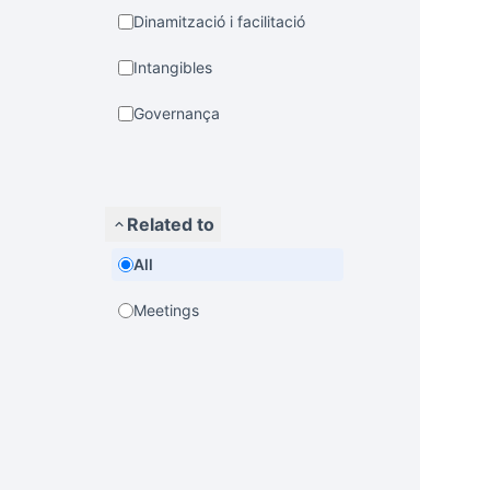
Dinamització i facilitació
Intangibles
Governança
Related to
All
Meetings