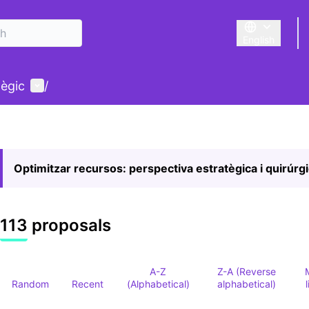
English
Triar la llengu
User menu
tègic
/
Optimitzar recursos: perspectiva estratègica i quirúrg
113 proposals
A-Z
Z-A (Reverse
Random
Recent
(Alphabetical)
alphabetical)