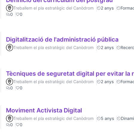
Definició del currículum del postgrau
Treballem el pla estratègic del Canòdrom
2 anys
Formac
0
0
Digitalització de l'administració pública
Treballem el pla estratègic del Canòdrom
2 anys
Recer
Tècniques de seguretat digital per evitar la 
Treballem el pla estratègic del Canòdrom
2 anys
Formac
0
0
Moviment Activista Digital
Treballem el pla estratègic del Canòdrom
5 anys
Dinamit
0
0