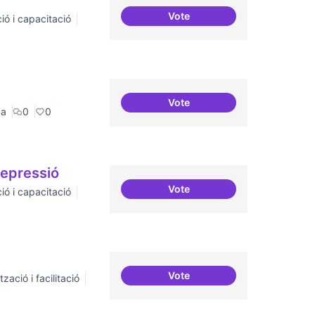
Vote
ió i capacitació
Definició del currículum del
Vote
Digitalització de l'administr
ca
0
0
repressió
Vote
ió i capacitació
Tècniques de seguretat digita
Vote
zació i facilitació
Moviment Activista Digital