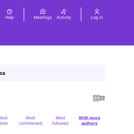
Help
Meetings
Activity
Log in
a
Elegir el idioma
Choose language
ica
Most
Most
Most
With more
liked
commented
followed
authors