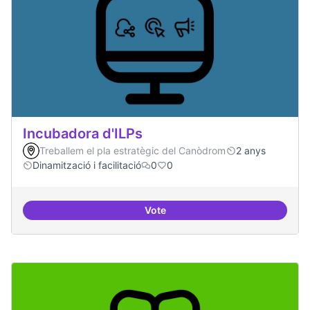
Incubadora d'ILPs
Treballem el pla estratègic del Canòdrom
2 anys
Dinamització i facilitació
0
0
Vote
Incubadora d'ILPs