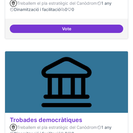
Treballem el pla estratègic del Canòdrom
1 any
Dinamització i facilitació
0
0
Vote
Suport a projectes digitals i dem
Trobades democràtiques
Treballem el pla estratègic del Canòdrom
1 any