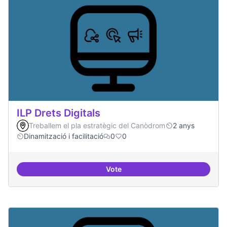
ILP Drets Digitals
Treballem el pla estratègic del Canòdrom
2 anys
Dinamització i facilitació
0
0
Vote
ILP Drets Digitals