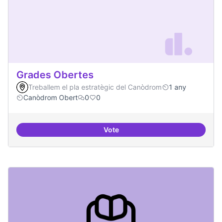
Grades Obertes
Treballem el pla estratègic del Canòdrom
1 any
Canòdrom Obert
0
0
Vote
Grades Obertes