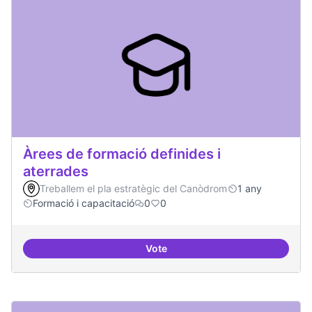
Àrees de formació definides i
aterrades
Treballem el pla estratègic del Canòdrom
1 any
Formació i capacitació
0
0
Vote
Àrees de formació definides i at