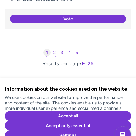
Vote
Consolidar oferta antena Ciber
1
2
3
4
5
Results per page:
25
Information about the cookies used on the website
Terms of Service
We use cookies on our website to improve the performance
Cookie settings
and content of the site. The cookies enable us to provide a
Comunitat Canòdrom at Facebook
(External link)
Comunitat Canòdrom at Instagram
(External link)
Comunitat Canòdrom at YouTube
(External link)
English
more individual user experience and social media channels.
Triar la llengua
Elegir el idioma
Choose language
Accept all
Accept only essential
Settings
C
(E