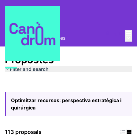
Mai
Log in
Main
Pla Estratègic
/
Propostes
Propostes
Filter and search
Optimitzar recursos: perspectiva estratègica i
quirúrgica
113 proposals