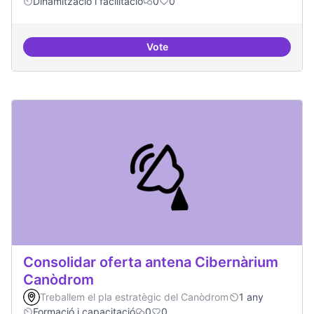
Dinamització i facilitació
0
0
Vote
Trobades democràtiques
Consolidar oferta antena Cibernàrium
Canòdrom
Treballem el pla estratègic del Canòdrom
1 any
Formació i capacitació
0
0