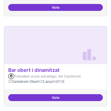
Vote
Beques de recerca per investiga
Bar obert i dinamitzat
Treballem el pla estratègic del Canòdrom
Canòdrom Obert
2 anys
0
0
Vote
Bar obert i dinamitzat