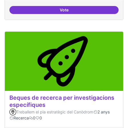
Vote
Drets Humans i capa digital
Beques de recerca per investigacions
específiques
Treballem el pla estratègic del Canòdrom
2 anys
Recerca
0
0