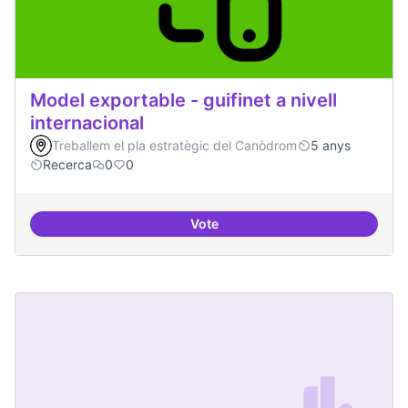
Model exportable - guifinet a nivell
internacional
Treballem el pla estratègic del Canòdrom
5 anys
Recerca
0
0
Vote
Model exportable - guifinet a nive