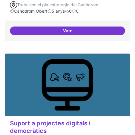
Treballem el pla estratègic del Canòdrom
Canòdrom Obert
5 anys
0
0
Vote
Treball en xarxa amb projectes i
Suport a projectes digitals i
democràtics