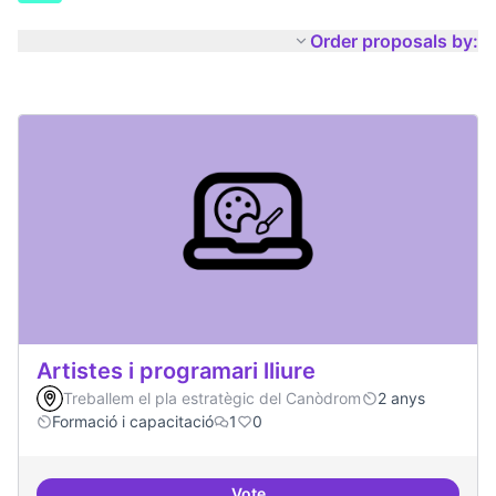
Order proposals by:
Artistes i programari lliure
Treballem el pla estratègic del Canòdrom
2 anys
Formació i capacitació
1
0
Vote