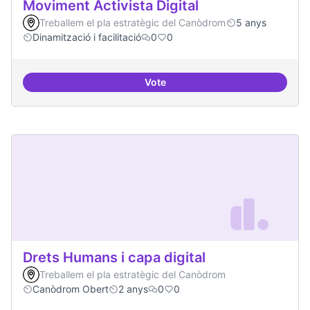
Moviment Activista Digital
Treballem el pla estratègic del Canòdrom
5 anys
Dinamització i facilitació
0
0
Vote
Moviment Activista Digital
Drets Humans i capa digital
Treballem el pla estratègic del Canòdrom
Canòdrom Obert
2 anys
0
0