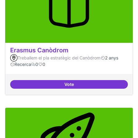
Erasmus Canòdrom
Treballem el pla estratègic del Canòdrom
2 anys
Recerca
0
0
Vote
Erasmus Canòdrom