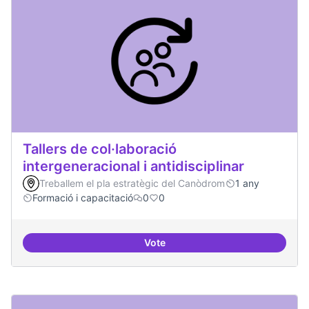
Tallers de col·laboració
intergeneracional i antidisciplinar
Treballem el pla estratègic del Canòdrom
1 any
Formació i capacitació
0
0
Vote
Tallers de col·laboració intergene