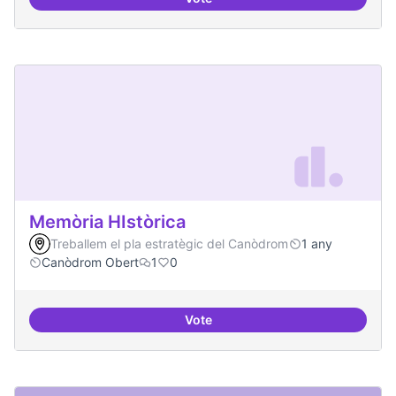
Artistes i programari lliure
Memòria HIstòrica
Treballem el pla estratègic del Canòdrom
1 any
Canòdrom Obert
1
0
Vote
Memòria HIstòrica