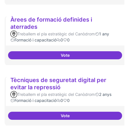
Àrees de formació definides i
aterrades
Treballem el pla estratègic del Canòdrom
1 any
Formació i capacitació
0
0
Vote
Àrees de formació definides i at
Tècniques de seguretat digital per
evitar la repressió
Treballem el pla estratègic del Canòdrom
2 anys
Formació i capacitació
0
0
Vote
Tècniques de seguretat digital pe