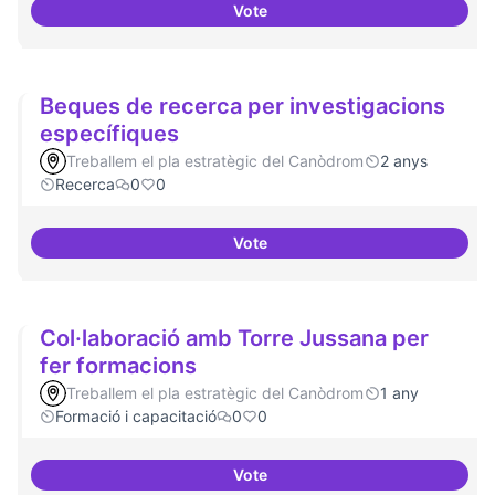
Vote
Moviment Activista Digital
Beques de recerca per investigacions
específiques
Treballem el pla estratègic del Canòdrom
2 anys
Recerca
0
0
Vote
Beques de recerca per investiga
Col·laboració amb Torre Jussana per
fer formacions
Treballem el pla estratègic del Canòdrom
1 any
Formació i capacitació
0
0
Vote
Col·laboració amb Torre Jussana