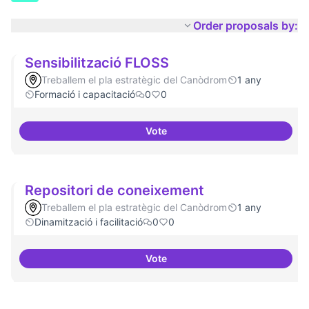
Order proposals by:
Sensibilització FLOSS
Treballem el pla estratègic del Canòdrom
1 any
Formació i capacitació
0
0
Vote
Sensibilització FLOSS
Repositori de coneixement
Treballem el pla estratègic del Canòdrom
1 any
Dinamització i facilitació
0
0
Vote
Repositori de coneixement