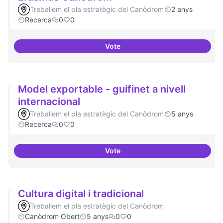
Treballem el pla estratègic del Canòdrom
2 anys
Recerca
0
0
Vote
Erasmus Canòdrom
Model exportable - guifinet a nivell
internacional
Treballem el pla estratègic del Canòdrom
5 anys
Recerca
0
0
Vote
Model exportable - guifinet a niv
Cultura digital i tradicional
Treballem el pla estratègic del Canòdrom
Canòdrom Obert
5 anys
0
0