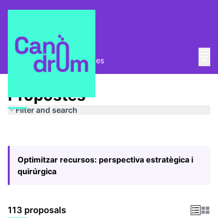
Mai
Log in
Main
Pla Estratègic
/
Propostes
Propostes
Filter and search
Optimitzar recursos: perspectiva estratègica i
quirúrgica
113 proposals