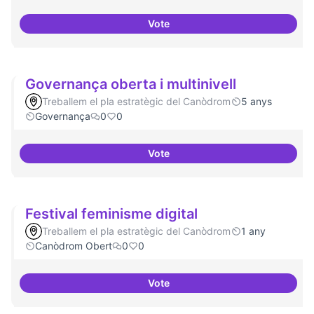
Vote
Bar obert i dinamitzat
Governança oberta i multinivell
Treballem el pla estratègic del Canòdrom
5 anys
Governança
0
0
Vote
Governança oberta i multinivell
Festival feminisme digital
Treballem el pla estratègic del Canòdrom
1 any
Canòdrom Obert
0
0
Vote
Festival feminisme digital