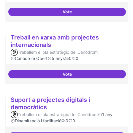
Vote
Cultura digital i tradicional
Treball en xarxa amb projectes
internacionals
Treballem el pla estratègic del Canòdrom
Canòdrom Obert
5 anys
0
0
Vote
Treball en xarxa amb projectes i
Suport a projectes digitals i
democràtics
Treballem el pla estratègic del Canòdrom
1 any
Dinamització i facilitació
0
0