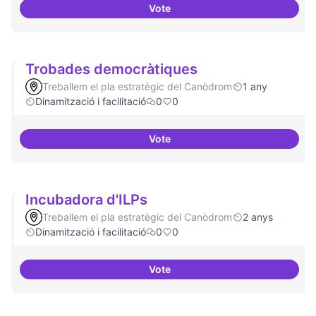
Vote
Suport a projectes digitals i dem
Trobades democràtiques
Treballem el pla estratègic del Canòdrom
1 any
Dinamització i facilitació
0
0
Vote
Trobades democràtiques
Incubadora d'ILPs
Treballem el pla estratègic del Canòdrom
2 anys
Dinamització i facilitació
0
0
Vote
Incubadora d'ILPs