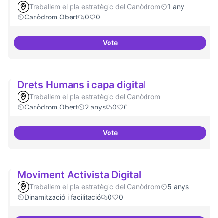
Treballem el pla estratègic del Canòdrom
1 any
Canòdrom Obert
0
0
Vote
Grades Obertes
Drets Humans i capa digital
Treballem el pla estratègic del Canòdrom
Canòdrom Obert
2 anys
0
0
Vote
Drets Humans i capa digital
Moviment Activista Digital
Treballem el pla estratègic del Canòdrom
5 anys
Dinamització i facilitació
0
0