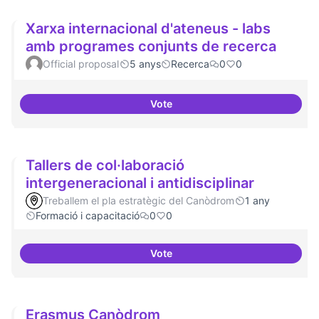
Xarxa internacional d'ateneus - labs
amb programes conjunts de recerca
Official proposal
5 anys
Recerca
0
0
Vote
Xarxa internacional d'ateneus -
Tallers de col·laboració
intergeneracional i antidisciplinar
Treballem el pla estratègic del Canòdrom
1 any
Formació i capacitació
0
0
Vote
Tallers de col·laboració intergene
Erasmus Canòdrom