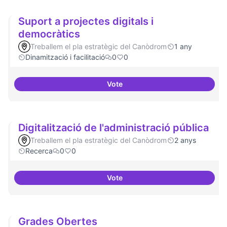
Suport a projectes digitals i
democràtics
Treballem el pla estratègic del Canòdrom
1 any
Dinamització i facilitació
0
0
Vote
Suport a projectes digitals i dem
Digitalització de l'administració pública
Treballem el pla estratègic del Canòdrom
2 anys
Recerca
0
0
Vote
Digitalització de l'administració 
Grades Obertes