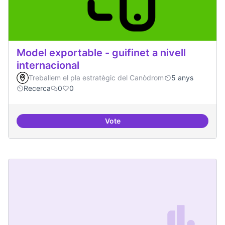
Model exportable - guifinet a nivell
internacional
Treballem el pla estratègic del Canòdrom
5 anys
Recerca
0
0
Vote
Model exportable - guifinet a nive