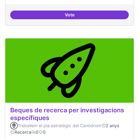
Vote
Drets Humans i capa digital
Beques de recerca per investigacions
específiques
Treballem el pla estratègic del Canòdrom
2 anys
Recerca
0
0