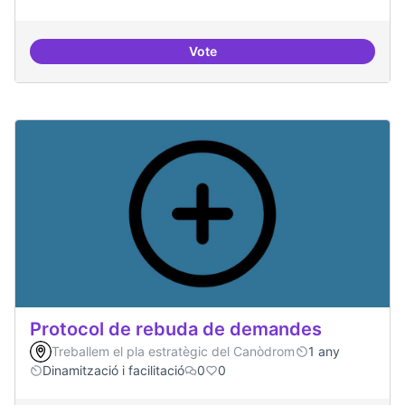
Vote
Espai on la gent expressi i donar
Protocol de rebuda de demandes
Treballem el pla estratègic del Canòdrom
1 any
Dinamització i facilitació
0
0