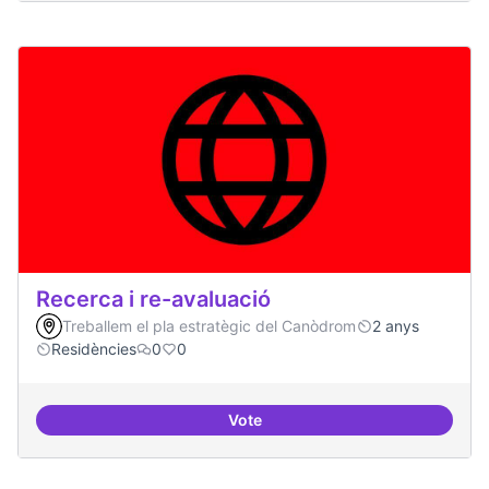
Recerca i re-avaluació
Treballem el pla estratègic del Canòdrom
2 anys
Residències
0
0
Vote
Recerca i re-avaluació