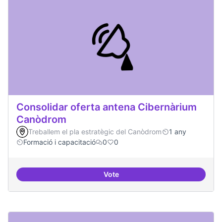
Consolidar oferta antena Cibernàrium
Canòdrom
Treballem el pla estratègic del Canòdrom
1 any
Formació i capacitació
0
0
Vote
Consolidar oferta antena Ciber