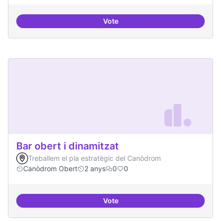
Vote
Beques de recerca per investiga
Bar obert i dinamitzat
Treballem el pla estratègic del Canòdrom
Canòdrom Obert
2 anys
0
0
Vote
Bar obert i dinamitzat