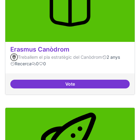
Erasmus Canòdrom
Treballem el pla estratègic del Canòdrom
2 anys
Recerca
0
0
Vote
Erasmus Canòdrom