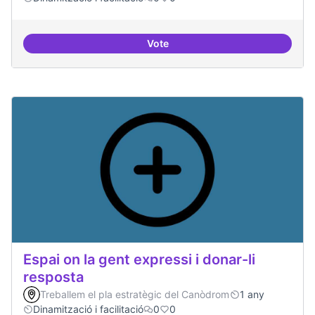
Vote
Trobades democràtiques
Espai on la gent expressi i donar-li
resposta
Treballem el pla estratègic del Canòdrom
1 any
Dinamització i facilitació
0
0