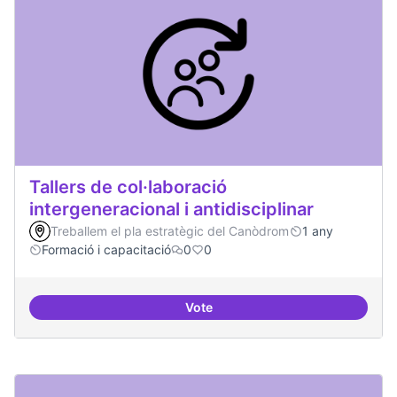
Tallers de col·laboració
intergeneracional i antidisciplinar
Treballem el pla estratègic del Canòdrom
1 any
Formació i capacitació
0
0
Vote
Tallers de col·laboració intergene