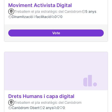
Moviment Activista Digital
Treballem el pla estratègic del Canòdrom
5 anys
Dinamització i facilitació
0
0
Vote
Moviment Activista Digital
Drets Humans i capa digital
Treballem el pla estratègic del Canòdrom
Canòdrom Obert
2 anys
0
0