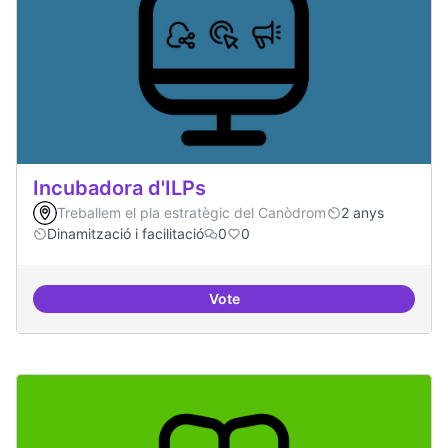
Incubadora d'ILPs
Treballem el pla estratègic del Canòdrom
2 anys
Dinamització i facilitació
0
0
Vote
Incubadora d'ILPs