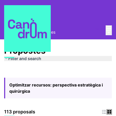
Mai
Log in
Main
Pla Estratègic
/
Propostes
Propostes
Filter and search
Optimitzar recursos: perspectiva estratègica i
quirúrgica
113 proposals