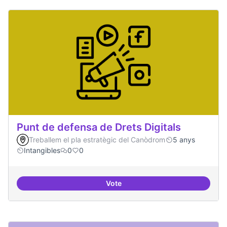
Punt de defensa de Drets Digitals
Treballem el pla estratègic del Canòdrom
5 anys
Intangibles
0
0
Vote
Punt de defensa de Drets Digitals