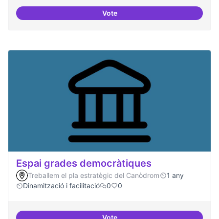
Vote
Protocol de rebuda de demande
Espai grades democràtiques
Treballem el pla estratègic del Canòdrom
1 any
Dinamització i facilitació
0
0
Vote