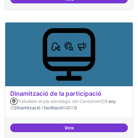
Espai grades democràtiques
Dinamització de la participació
Treballem el pla estratègic del Canòdrom
1 any
Dinamització i facilitació
0
0
Vote
Dinamització de la participació