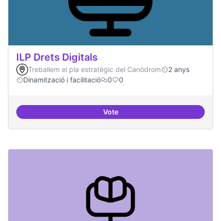
ILP Drets Digitals
Treballem el pla estratègic del Canòdrom
2 anys
Dinamització i facilitació
0
0
Vote
ILP Drets Digitals