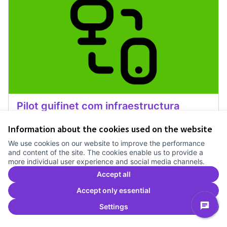
Pilot guifinet com infraestructura
Treballem el pla estratègic del Canòdrom
1 any
Information about the cookies used on the website
Recerca
0
0
We use cookies on our website to improve the performance
and content of the site. The cookies enable us to provide a
more individual user experience and social media channels.
Vote
Pilot guifinet com infraestructur
Accept all
Accept only essential
Settings