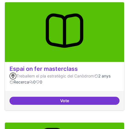
Espai on fer masterclass
Treballem el pla estratègic del Canòdrom
2 anys
Recerca
0
0
Vote
Espai on fer masterclass