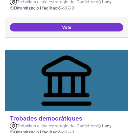
Treballem el pla estratègic del Canòdrom
1 any
Dinamització i facilitació
0
0
Vote
Suport a projectes digitals i dem
Trobades democràtiques
Treballem el pla estratègic del Canòdrom
1 any
Dinamització i facilitació
0
0