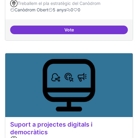
Treballem el pla estratègic del Canòdrom
Canòdrom Obert
5 anys
0
0
Vote
Treball en xarxa amb projectes i
Suport a projectes digitals i
democràtics