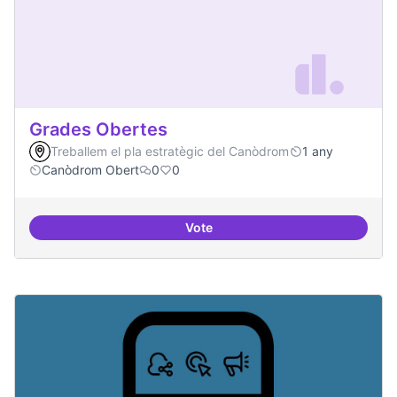
Grades Obertes
Treballem el pla estratègic del Canòdrom
1 any
Canòdrom Obert
0
0
Vote
Grades Obertes