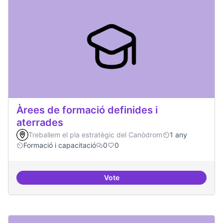
Àrees de formació definides i
aterrades
Treballem el pla estratègic del Canòdrom
1 any
Formació i capacitació
0
0
Vote
Àrees de formació definides i at