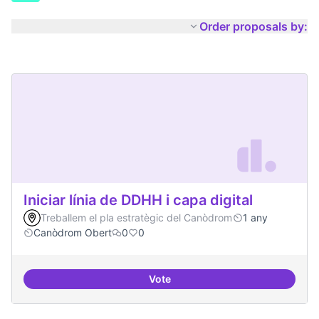
Order proposals by:
Iniciar línia de DDHH i capa digital
Treballem el pla estratègic del Canòdrom
1 any
Canòdrom Obert
0
0
Vote
Iniciar línia de DDHH i capa digita