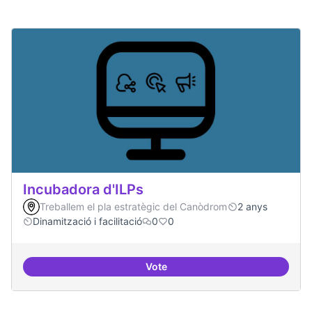
Incubadora d'ILPs
Treballem el pla estratègic del Canòdrom
2 anys
Dinamització i facilitació
0
0
Vote
Incubadora d'ILPs