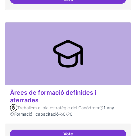
Punt de defensa de Drets Digitals
Àrees de formació definides i
aterrades
Treballem el pla estratègic del Canòdrom
1 any
Formació i capacitació
0
0
Vote