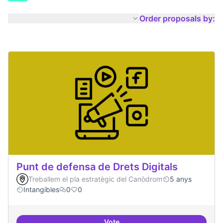
Order proposals by:
Punt de defensa de Drets Digitals
Treballem el pla estratègic del Canòdrom
5 anys
Intangibles
0
0
Vote