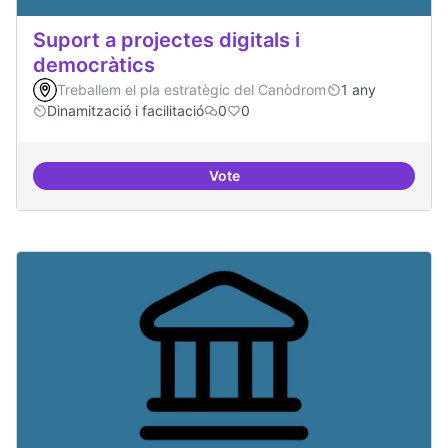
Suport a projectes digitals i
democràtics
Treballem el pla estratègic del Canòdrom
1 any
Dinamització i facilitació
0
0
Vote
Suport a projectes digitals i dem