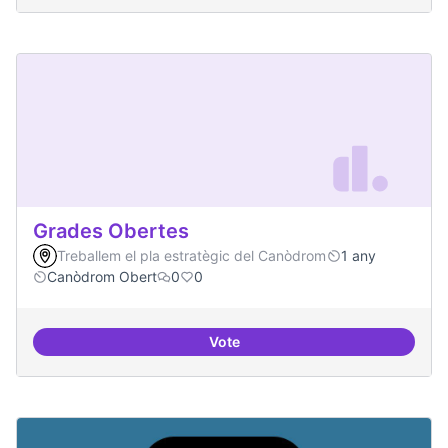
Grades Obertes
Treballem el pla estratègic del Canòdrom
1 any
Canòdrom Obert
0
0
Vote
Grades Obertes