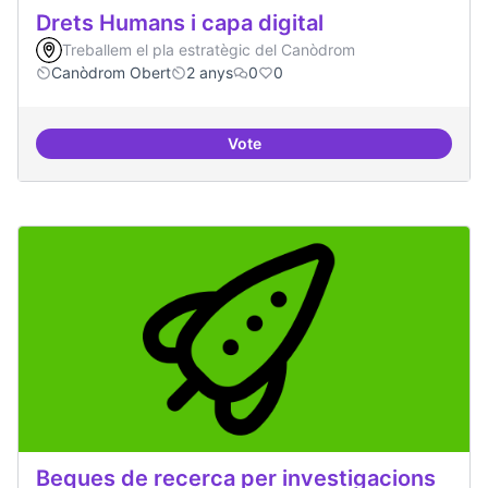
Drets Humans i capa digital
Treballem el pla estratègic del Canòdrom
Canòdrom Obert
2 anys
0
0
Vote
Drets Humans i capa digital
Beques de recerca per investigacions