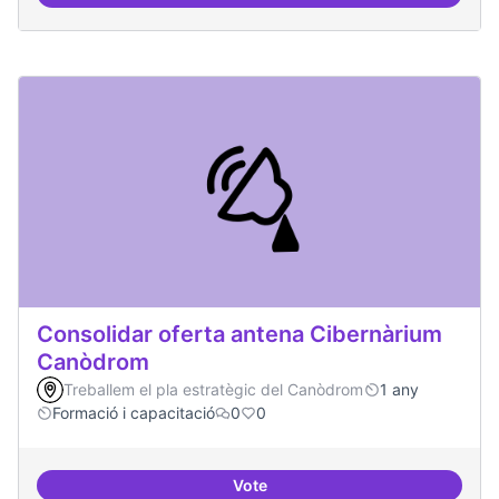
Àrees de formació definides i at
Consolidar oferta antena Cibernàrium
Canòdrom
Treballem el pla estratègic del Canòdrom
1 any
Formació i capacitació
0
0
Vote
Consolidar oferta antena Ciber