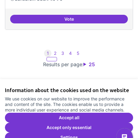
Vote
Iniciar línia de DDHH i capa digita
1
2
3
4
5
Results per page:
25
Information about the cookies used on the website
Terms of Service
We use cookies on our website to improve the performance
Cookie settings
and content of the site. The cookies enable us to provide a
Comunitat Canòdrom at Facebook
(External link)
Comunitat Canòdrom at Instagram
(External link)
Comunitat Canòdrom at YouTube
(External link)
English
more individual user experience and social media channels.
Triar la llengua
Elegir el idioma
Choose language
Accept all
Accept only essential
Settings
C
(E