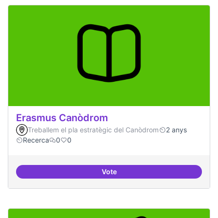
Erasmus Canòdrom
Treballem el pla estratègic del Canòdrom
2 anys
Recerca
0
0
Vote
Erasmus Canòdrom