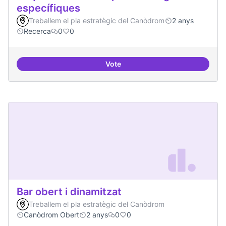
específiques
Treballem el pla estratègic del Canòdrom
2 anys
Recerca
0
0
Vote
Beques de recerca per investiga
Bar obert i dinamitzat
Treballem el pla estratègic del Canòdrom
Canòdrom Obert
2 anys
0
0