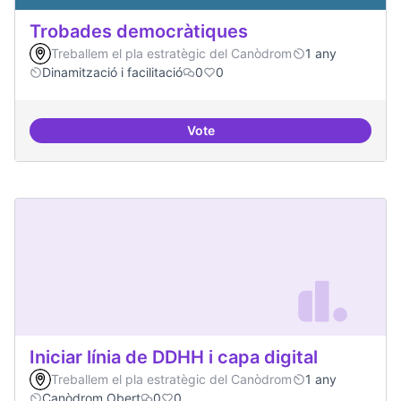
Trobades democràtiques
Treballem el pla estratègic del Canòdrom
1 any
Dinamització i facilitació
0
0
Vote
Trobades democràtiques
Iniciar línia de DDHH i capa digital
Treballem el pla estratègic del Canòdrom
1 any
Canòdrom Obert
0
0