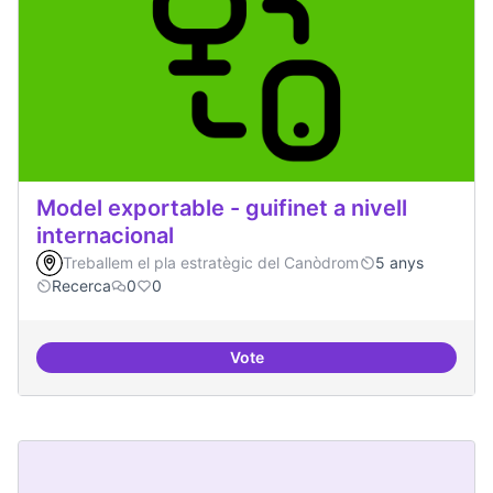
Model exportable - guifinet a nivell
internacional
Treballem el pla estratègic del Canòdrom
5 anys
Recerca
0
0
Vote
Model exportable - guifinet a nive