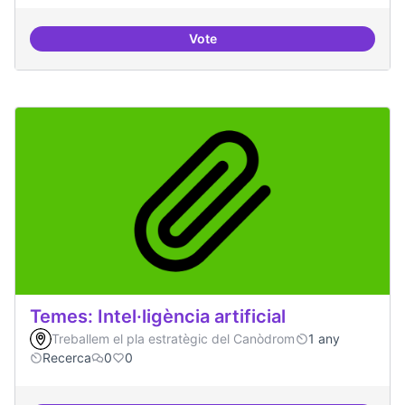
Vote
Bar obert i dinamitzat
Temes: Intel·ligència artificial
Treballem el pla estratègic del Canòdrom
1 any
Recerca
0
0