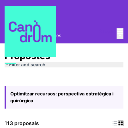
Mai
Log in
Main
Pla Estratègic
/
Propostes
Propostes
Filter and search
Optimitzar recursos: perspectiva estratègica i
quirúrgica
113 proposals