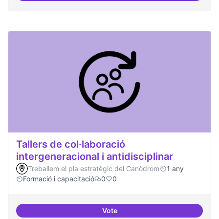
Tallers de col·laboració
intergeneracional i antidisciplinar
Treballem el pla estratègic del Canòdrom
1 any
Formació i capacitació
0
0
Vote
Tallers de col·laboració intergene