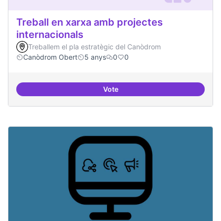
Treball en xarxa amb projectes
internacionals
Treballem el pla estratègic del Canòdrom
Canòdrom Obert
5 anys
0
0
Vote
Treball en xarxa amb projectes i