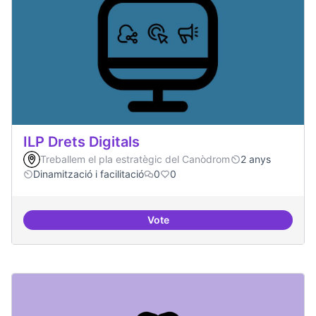
ILP Drets Digitals
Treballem el pla estratègic del Canòdrom
2 anys
Dinamització i facilitació
0
0
Vote
ILP Drets Digitals