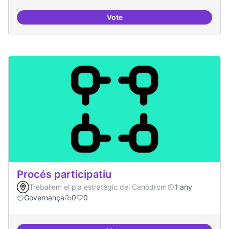
Vote
3-4 centres-lab internacionals
Procés participatiu
Treballem el pla estratègic del Canòdrom
1 any
Governança
0
0