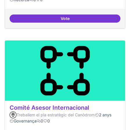
Vote
Pilot guifinet com infraestructur
Comité Asesor Internacional
Treballem el pla estratègic del Canòdrom
2 anys
Governança
0
0