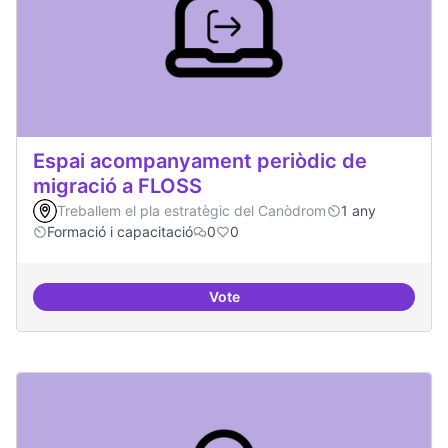
Espai acompanyament periòdic de
migració a FLOSS
Treballem el pla estratègic del Canòdrom
1 any
Formació i capacitació
0
0
Vote
Espai acompanyament periòdic d