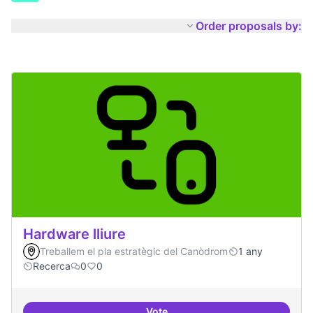
Order proposals by:
Hardware lliure
Treballem el pla estratègic del Canòdrom
1 any
Recerca
0
0
Vote