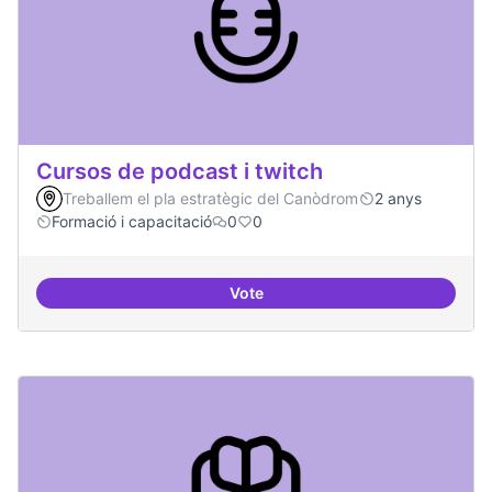
Cursos de podcast i twitch
Treballem el pla estratègic del Canòdrom
2 anys
Formació i capacitació
0
0
Vote
Cursos de podcast i twitch