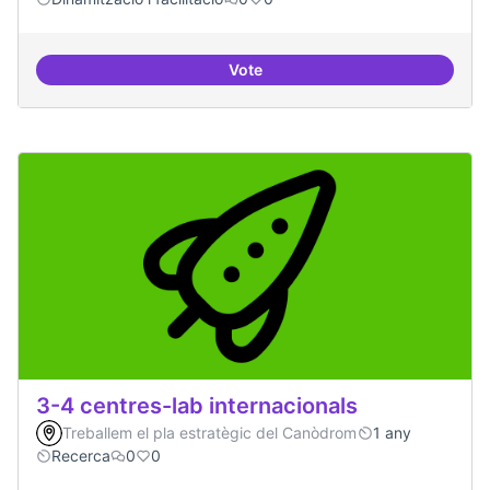
Vote
Grades democràtiques
3-4 centres-lab internacionals
Treballem el pla estratègic del Canòdrom
1 any
Recerca
0
0