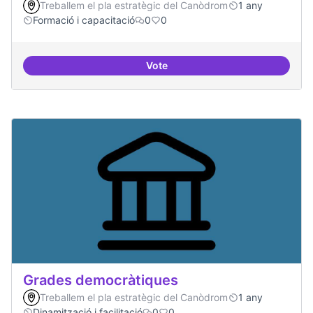
Treballem el pla estratègic del Canòdrom
1 any
Formació i capacitació
0
0
Vote
Consolidar oferta antena Ciber
Grades democràtiques
Treballem el pla estratègic del Canòdrom
1 any
Dinamització i facilitació
0
0