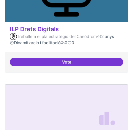
ILP Drets Digitals
Treballem el pla estratègic del Canòdrom
2 anys
Dinamització i facilitació
0
0
Vote
ILP Drets Digitals