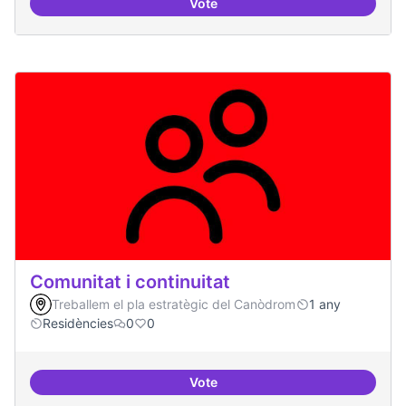
Vote
Procés participatiu
Comunitat i continuitat
Treballem el pla estratègic del Canòdrom
1 any
Residències
0
0
Vote
Comunitat i continuitat