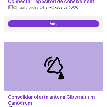
Connectar repositori de coneixement
Official proposal
1 any
Recerca
0
0
Vote
Connectar repositori de coneix
Consolidar oferta antena Cibernàrium
Canòdrom