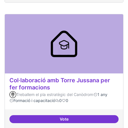
Col·laboració amb Torre Jussana per
fer formacions
Treballem el pla estratègic del Canòdrom
1 any
Formació i capacitació
0
0
Vote
Col·laboració amb Torre Jussana