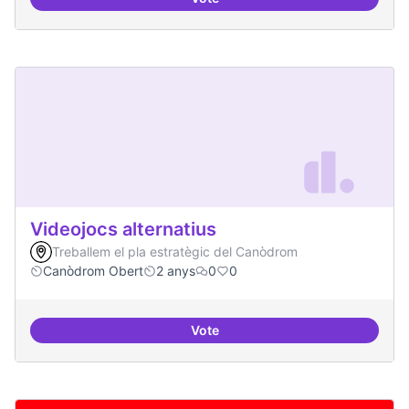
Hardware lliure
Videojocs alternatius
Treballem el pla estratègic del Canòdrom
Canòdrom Obert
2 anys
0
0
Vote
Videojocs alternatius