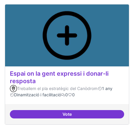
Espai on la gent expressi i donar-li
resposta
Treballem el pla estratègic del Canòdrom
1 any
Dinamització i facilitació
0
0
Vote
Espai on la gent expressi i donar