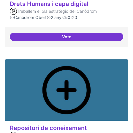
Drets Humans i capa digital
Treballem el pla estratègic del Canòdrom
Canòdrom Obert
2 anys
0
0
Vote
Drets Humans i capa digital
Repositori de coneixement