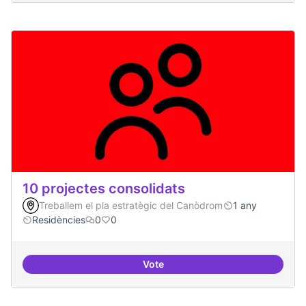
10 projectes consolidats
Treballem el pla estratègic del Canòdrom
1 any
Residències
0
0
Vote
10 projectes consolidats