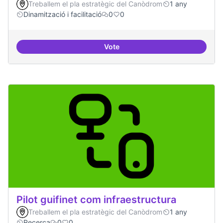
Treballem el pla estratègic del Canòdrom
1 any
Dinamització i facilitació
0
0
Vote
Repositori de coneixement
Pilot guifinet com infraestructura
Treballem el pla estratègic del Canòdrom
1 any
Recerca
0
0