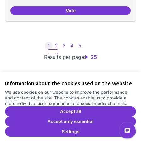
Vote
Comité Asesor Internacional
1
2
3
4
5
Results per page:
25
Information about the cookies used on the website
Terms of Service
We use cookies on our website to improve the performance
Cookie settings
and content of the site. The cookies enable us to provide a
Comunitat Canòdrom at Facebook
(External link)
Comunitat Canòdrom at Instagram
(External link)
Comunitat Canòdrom at YouTube
(External link)
English
more individual user experience and social media channels.
Triar la llengua
Elegir el idioma
Choose language
Accept all
Accept only essential
Settings
C
(E
(External link)
Website made with
free software
.
(External link)