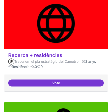
Recerca + residències
Treballem el pla estratègic del Canòdrom
2 anys
Residències
0
0
Vote
Recerca + residències