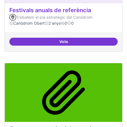
Festivals anuals de referència
Treballem el pla estratègic del Canòdrom
Canòdrom Obert
2 anys
0
0
Vote
Festivals anuals de referència