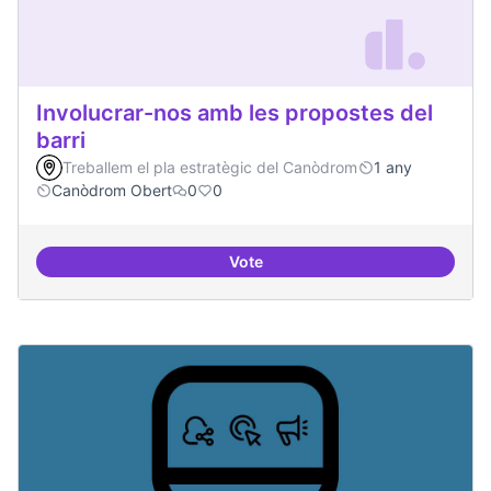
Involucrar-nos amb les propostes del
barri
Treballem el pla estratègic del Canòdrom
1 any
Canòdrom Obert
0
0
Vote
Involucrar-nos amb les propostes