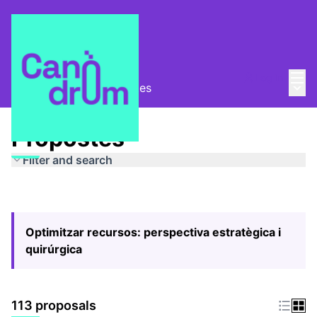
Mai
Log in
Main
Pla Estratègic
/
Propostes
Propostes
Filter and search
Optimitzar recursos: perspectiva estratègica i
quirúrgica
113 proposals