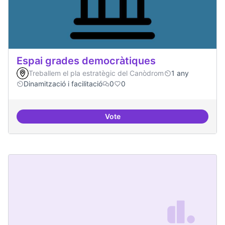
Espai grades democràtiques
Treballem el pla estratègic del Canòdrom
1 any
Dinamització i facilitació
0
0
Vote
Espai grades democràtiques