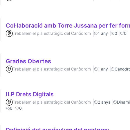
Col·laboració amb Torre Jussana per fer fo
Treballem el pla estratègic del Canòdrom
1 any
0
0
Grades Obertes
Treballem el pla estratègic del Canòdrom
1 any
Canòdr
ILP Drets Digitals
Treballem el pla estratègic del Canòdrom
2 anys
Dinamit
0
0