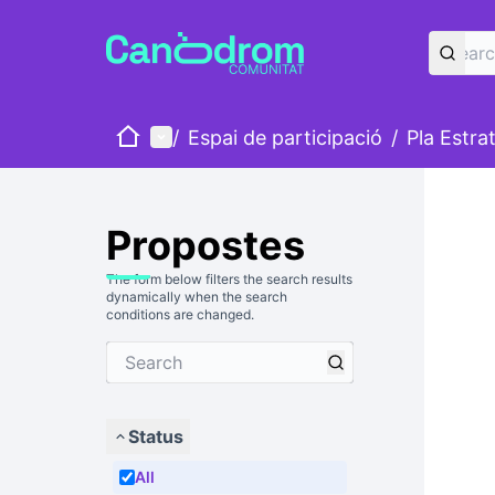
Home
Main menu
/
Espai de participació
/
Pla Estra
Propostes
The form below filters the search results
dynamically when the search
conditions are changed.
Status
All