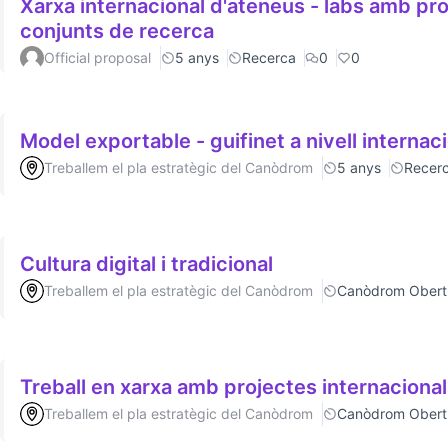
Xarxa internacional d'ateneus - labs amb p
conjunts de recerca
Official proposal
5 anys
Recerca
0
0
Model exportable - guifinet a nivell internac
Treballem el pla estratègic del Canòdrom
5 anys
Recer
Cultura digital i tradicional
Treballem el pla estratègic del Canòdrom
Canòdrom Obert
Treball en xarxa amb projectes internaciona
Treballem el pla estratègic del Canòdrom
Canòdrom Obert