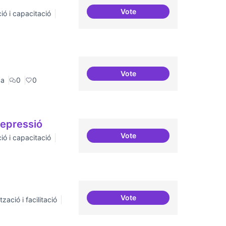
Vote
ió i capacitació
Definició del currículum del
Vote
Digitalització de l'administr
ca
0
0
repressió
Vote
ió i capacitació
Tècniques de seguretat digita
Vote
zació i facilitació
Moviment Activista Digital