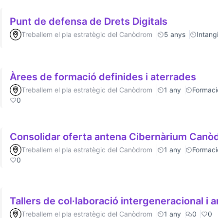
Punt de defensa de Drets Digitals
Treballem el pla estratègic del Canòdrom
5 anys
Intang
Àrees de formació definides i aterrades
Treballem el pla estratègic del Canòdrom
1 any
Formaci
0
Consolidar oferta antena Cibernàrium Can
Treballem el pla estratègic del Canòdrom
1 any
Formaci
0
Tallers de col·laboració intergeneracional i a
Treballem el pla estratègic del Canòdrom
1 any
0
0