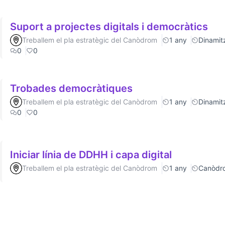
Suport a projectes digitals i democràtics
Treballem el pla estratègic del Canòdrom
1 any
Dinamitz
0
0
Trobades democràtiques
Treballem el pla estratègic del Canòdrom
1 any
Dinamitz
0
0
Iniciar línia de DDHH i capa digital
Treballem el pla estratègic del Canòdrom
1 any
Canòdr