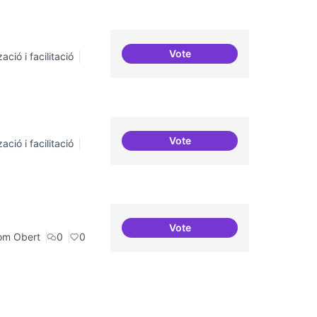
Vote
ació i facilitació
Suport a projectes digitals i
Vote
ació i facilitació
Trobades democràtiques
Vote
Iniciar línia de DDHH i capa di
om Obert
0
0