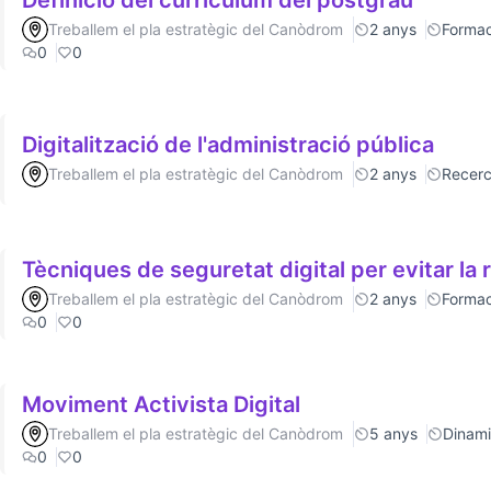
Definició del currículum del postgrau
Treballem el pla estratègic del Canòdrom
2 anys
Formac
0
0
Digitalització de l'administració pública
Treballem el pla estratègic del Canòdrom
2 anys
Recer
Tècniques de seguretat digital per evitar la 
Treballem el pla estratègic del Canòdrom
2 anys
Formac
0
0
Moviment Activista Digital
Treballem el pla estratègic del Canòdrom
5 anys
Dinamit
0
0