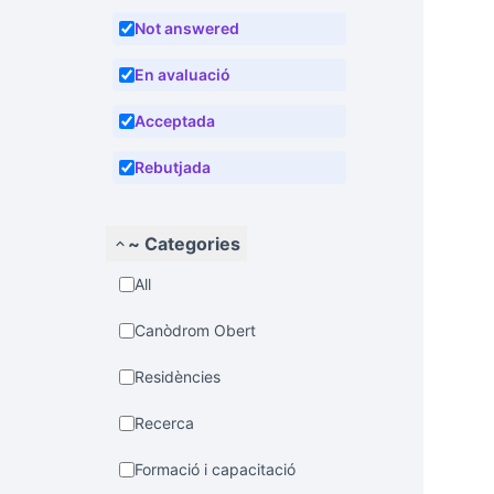
Not answered
En avaluació
Acceptada
Rebutjada
~ Categories
All
Canòdrom Obert
Residències
Recerca
Formació i capacitació