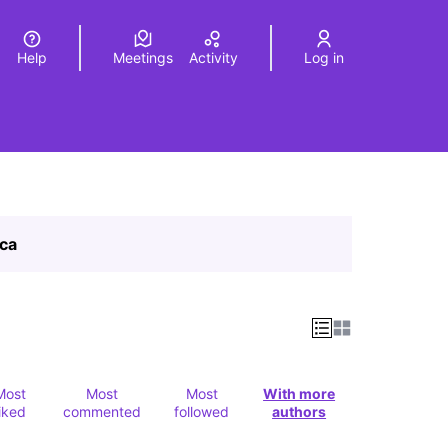
Help
Meetings
Activity
Log in
a
Elegir el idioma
Choose language
ica
Most
Most
Most
With more
liked
commented
followed
authors