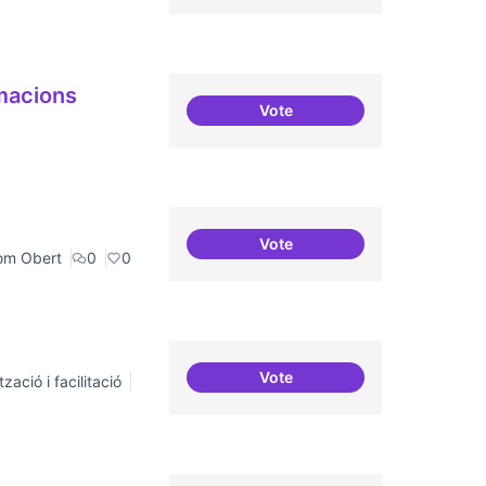
rmacions
Vote
Col·laboració amb Torre Jus
Vote
Grades Obertes
om Obert
0
0
Vote
zació i facilitació
ILP Drets Digitals