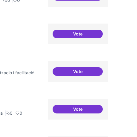
a
0
0
Vote
Connectar repositori de co
Vote
zació i facilitació
Incubadora d'ILPs
Vote
Erasmus Canòdrom
ca
0
0