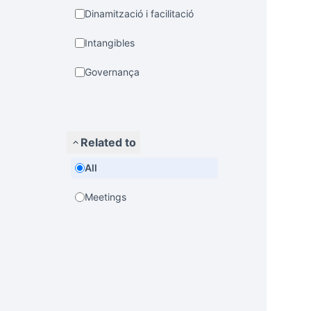
Dinamització i facilitació
Intangibles
Governança
Related to
All
Meetings