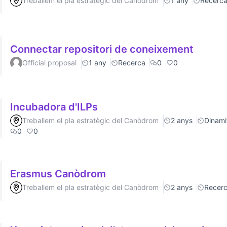
Treballem el pla estratègic del Canòdrom
1 any
Recerc
Connectar repositori de coneixement
Official proposal
1 any
Recerca
0
0
Incubadora d'ILPs
Treballem el pla estratègic del Canòdrom
2 anys
Dinamit
0
0
Erasmus Canòdrom
Treballem el pla estratègic del Canòdrom
2 anys
Recer