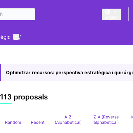
English
Triar la llengu
User menu
tègic
/
Optimitzar recursos: perspectiva estratègica i quirúrg
113 proposals
A-Z
Z-A (Reverse
Random
Recent
(Alphabetical)
alphabetical)