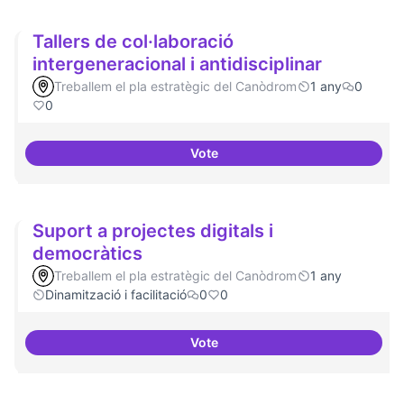
Tallers de col·laboració
intergeneracional i antidisciplinar
Treballem el pla estratègic del Canòdrom
1 any
0
0
Vote
Tallers de col·laboració intergene
Suport a projectes digitals i
democràtics
Treballem el pla estratègic del Canòdrom
1 any
Dinamització i facilitació
0
0
Vote
Suport a projectes digitals i dem