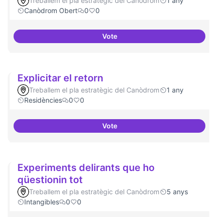
Treballem el pla estratègic del Canòdrom
1 any
Canòdrom Obert
0
0
Vote
Festival feminisme digital
Explicitar el retorn
Treballem el pla estratègic del Canòdrom
1 any
Residències
0
0
Vote
Explicitar el retorn
Experiments delirants que ho
qüestionin tot
Treballem el pla estratègic del Canòdrom
5 anys
Intangibles
0
0