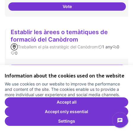
Vote
Experiments delirants que ho qüe
Establir les àrees o temàtiques de
formació del Canòdrom
Treballem el pla estratègic del Canòdrom
1 any
0
0
Vote
Establir les àrees o temàtiques
Information about the cookies used on the website
We use cookies on our website to improve the performance
and content of the site. The cookies enable us to provide a
Espais oberts i cuidats
more individual user experience and social media channels.
Treballem el pla estratègic del Canòdrom
1 any
Accept all
Canòdrom Obert
0
0
Accept only essential
Settings
Vote
Espais oberts i cuidats