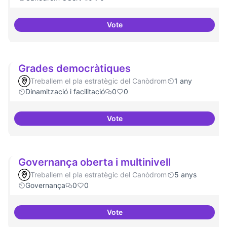
Vote
Grades Obertes
Grades democràtiques
Treballem el pla estratègic del Canòdrom
1 any
Dinamització i facilitació
0
0
Vote
Grades democràtiques
Governança oberta i multinivell
Treballem el pla estratègic del Canòdrom
5 anys
Governança
0
0
Vote
Governança oberta i multinivell