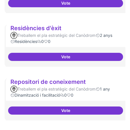
Vote
Residències i governança
Residències d'èxit
Treballem el pla estratègic del Canòdrom
2 anys
Residències
0
0
Vote
Residències d'èxit
Repositori de coneixement
Treballem el pla estratègic del Canòdrom
1 any
Dinamització i facilitació
0
0
Vote
Repositori de coneixement