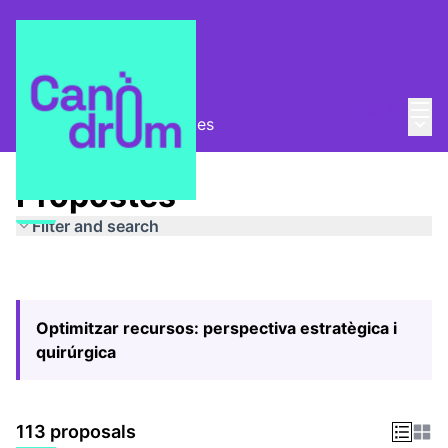
Mai
Log in
Main
Pla Estratègic
/
Propostes
Propostes
Filter and search
Optimitzar recursos: perspectiva estratègica i
quirúrgica
113 proposals