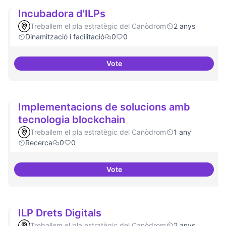
Incubadora d'ILPs
Treballem el pla estratègic del Canòdrom
2 anys
Dinamització i facilitació
0
0
Vote
Incubadora d'ILPs
Implementacions de solucions amb
tecnologia blockchain
Treballem el pla estratègic del Canòdrom
1 any
Recerca
0
0
Vote
Implementacions de solucions a
ILP Drets Digitals
Treballem el pla estratègic del Canòdrom
2 anys