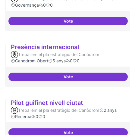
Governança
0
0
Vote
Procés participatiu
Presència internacional
Treballem el pla estratègic del Canòdrom
Canòdrom Obert
5 anys
0
0
Vote
Presència internacional
Pilot guifinet nivell ciutat
Treballem el pla estratègic del Canòdrom
2 anys
Recerca
0
0
Vote
Pilot guifinet nivell ciutat