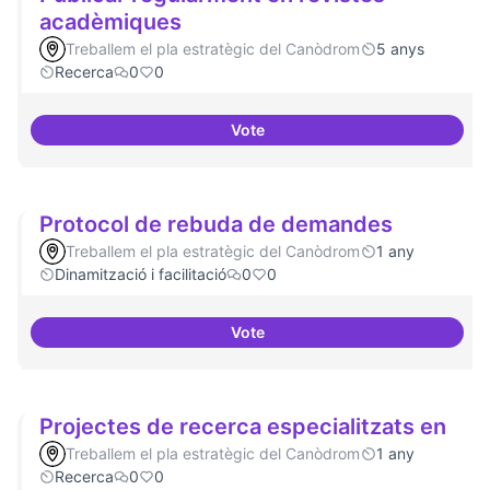
acadèmiques
Treballem el pla estratègic del Canòdrom
5 anys
Recerca
0
0
Vote
Publicar regularment en revist
Protocol de rebuda de demandes
Treballem el pla estratègic del Canòdrom
1 any
Dinamització i facilitació
0
0
Vote
Protocol de rebuda de demande
Projectes de recerca especialitzats en
Treballem el pla estratègic del Canòdrom
1 any
Recerca
0
0