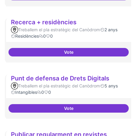
Recerca + residències
Treballem el pla estratègic del Canòdrom
2 anys
Residències
0
0
Vote
Recerca + residències
Punt de defensa de Drets Digitals
Treballem el pla estratègic del Canòdrom
5 anys
Intangibles
0
0
Vote
Punt de defensa de Drets Digital
Publicar regularment en revistes