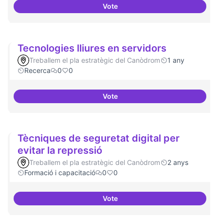
Vote
Temes: Intel·ligència artificial
Tecnologies lliures en servidors
Treballem el pla estratègic del Canòdrom
1 any
Recerca
0
0
Vote
Tecnologies lliures en servidors
Tècniques de seguretat digital per
evitar la repressió
Treballem el pla estratègic del Canòdrom
2 anys
Formació i capacitació
0
0
Vote
Tècniques de seguretat digital pe