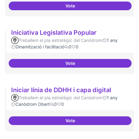
Vote
Investigacions amb component p
Iniciativa Legislativa Popular
Treballem el pla estratègic del Canòdrom
1 any
Dinamització i facilitació
0
0
Vote
Iniciativa Legislativa Popular
Iniciar línia de DDHH i capa digital
Treballem el pla estratègic del Canòdrom
1 any
Canòdrom Obert
0
0
Vote
Iniciar línia de DDHH i capa digita