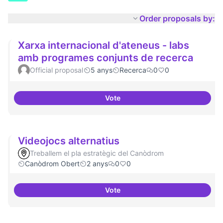
Order proposals by:
Xarxa internacional d'ateneus - labs
amb programes conjunts de recerca
Official proposal
5 anys
Recerca
0
0
Vote
Xarxa internacional d'ateneus -
Videojocs alternatius
Treballem el pla estratègic del Canòdrom
Canòdrom Obert
2 anys
0
0
Vote
Videojocs alternatius