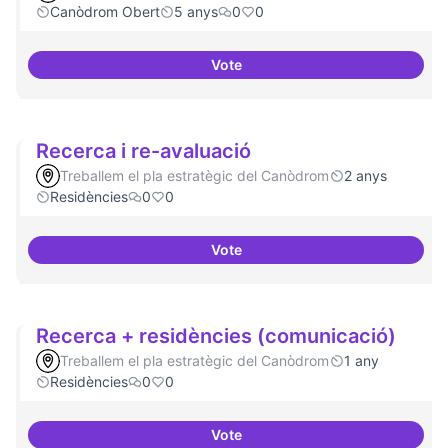
Canòdrom Obert
5 anys
0
0
Vote
Refugi en cas d'un tall a internet
Recerca i re-avaluació
Treballem el pla estratègic del Canòdrom
2 anys
Residències
0
0
Vote
Recerca i re-avaluació
Recerca + residències (comunicació)
Treballem el pla estratègic del Canòdrom
1 any
Residències
0
0
Vote
Recerca + residències (comunic