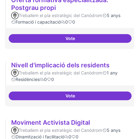
Oferta formativa especialitzada:
Postgrau propi
Treballem el pla estratègic del Canòdrom
5 anys
Formació i capacitació
0
0
Vote
Oferta formativa especialitzada:
Nivell d'implicació dels residents
Treballem el pla estratègic del Canòdrom
1 any
Residències
0
0
Vote
Nivell d'implicació dels resident
Moviment Activista Digital
Treballem el pla estratègic del Canòdrom
5 anys
Dinamització i facilitació
0
0