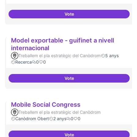
Vote
Moviment Activista Digital
Model exportable - guifinet a nivell
internacional
Treballem el pla estratègic del Canòdrom
5 anys
Recerca
0
0
Vote
Model exportable - guifinet a niv
Mobile Social Congress
Treballem el pla estratègic del Canòdrom
Canòdrom Obert
2 anys
0
0
Vote