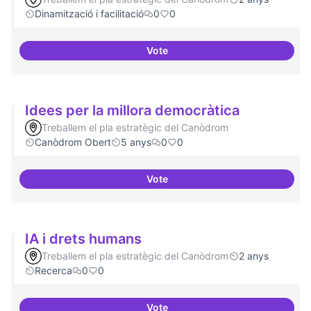
Dinamització i facilitació
0
0
Vote
ILP Drets Digitals
Idees per la millora democràtica
Treballem el pla estratègic del Canòdrom
Canòdrom Obert
5 anys
0
0
Vote
Idees per la millora democràtica
IA i drets humans
Treballem el pla estratègic del Canòdrom
2 anys
Recerca
0
0
Vote