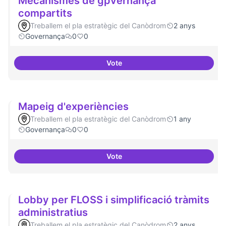
Mecanismes de gpvernança
compartits
Treballem el pla estratègic del Canòdrom
2 anys
Governança
0
0
Vote
Mecanismes de gpvernança com
Mapeig d'experiències
Treballem el pla estratègic del Canòdrom
1 any
Governança
0
0
Vote
Mapeig d'experiències
Lobby per FLOSS i simplificació tràmits
administratius
Treballem el pla estratègic del Canòdrom
2 anys