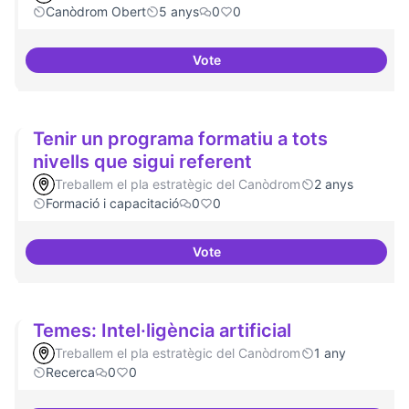
Canòdrom Obert
5 anys
0
0
Vote
Treball en xarxa amb projectes i
Tenir un programa formatiu a tots
nivells que sigui referent
Treballem el pla estratègic del Canòdrom
2 anys
Formació i capacitació
0
0
Vote
Tenir un programa formatiu a tots
Temes: Intel·ligència artificial
Treballem el pla estratègic del Canòdrom
1 any
Recerca
0
0