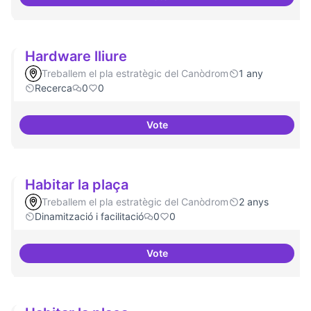
IA i drets humans
Hardware lliure
Treballem el pla estratègic del Canòdrom
1 any
Recerca
0
0
Vote
Hardware lliure
Habitar la plaça
Treballem el pla estratègic del Canòdrom
2 anys
Dinamització i facilitació
0
0
Vote
Habitar la plaça