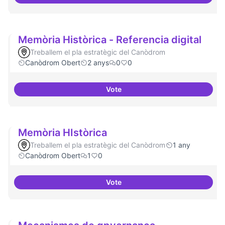
Mobile Social Congress
Memòria Històrica - Referencia digital
Treballem el pla estratègic del Canòdrom
Canòdrom Obert
2 anys
0
0
Vote
Memòria Històrica - Referencia d
Memòria HIstòrica
Treballem el pla estratègic del Canòdrom
1 any
Canòdrom Obert
1
0
Vote
Memòria HIstòrica