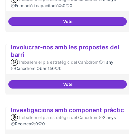
Formació i capacitació
0
0
Vote
Lobby per FLOSS i simplificació 
Involucrar-nos amb les propostes del
barri
Treballem el pla estratègic del Canòdrom
1 any
Canòdrom Obert
0
0
Vote
Involucrar-nos amb les proposte
Investigacions amb component pràctic
Treballem el pla estratègic del Canòdrom
2 anys
Recerca
0
0