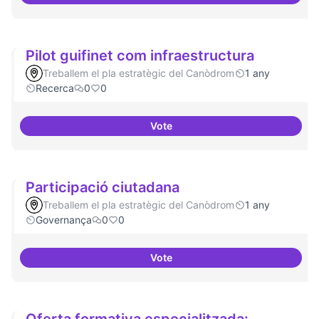
Pilot guifinet com infraestructura
Treballem el pla estratègic del Canòdrom
1 any
Recerca
0
0
Vote
Pilot guifinet com infraestructur
Participació ciutadana
Treballem el pla estratègic del Canòdrom
1 any
Governança
0
0
Vote
Participació ciutadana