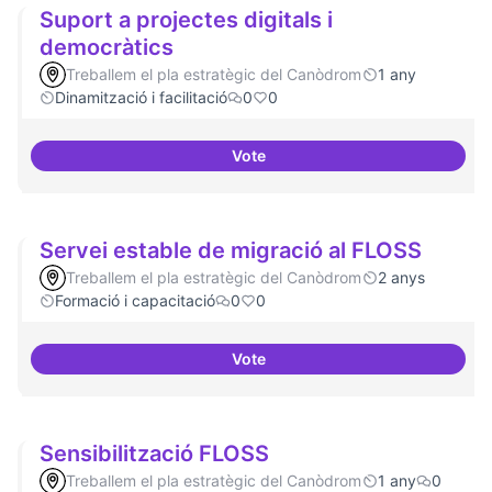
Suport a projectes digitals i
democràtics
Treballem el pla estratègic del Canòdrom
1 any
Dinamització i facilitació
0
0
Vote
Suport a projectes digitals i dem
Servei estable de migració al FLOSS
Treballem el pla estratègic del Canòdrom
2 anys
Formació i capacitació
0
0
Vote
Servei estable de migració al FL
Sensibilització FLOSS
Treballem el pla estratègic del Canòdrom
1 any
0