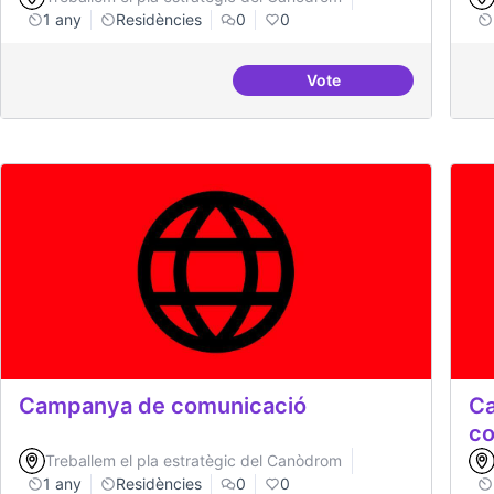
1 any
Residències
0
0
Vote
BBDD treballada i sòlid
Campanya de comunicació
Ca
co
Treballem el pla estratègic del Canòdrom
1 any
Residències
0
0