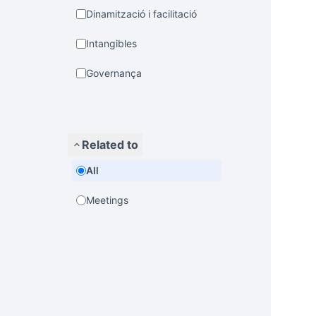
Dinamització i facilitació
Intangibles
Governança
Related to
All
Meetings