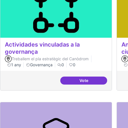
Actividades vinculadas a la
An
governança
ci
Treballem el pla estratègic del Canòdrom
1 any
Governança
0
0
Vote
Actividades vinculadas