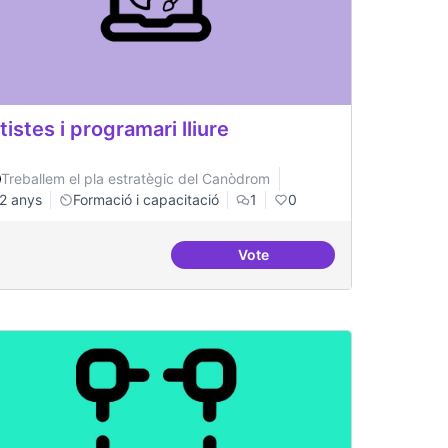
tistes i programari lliure
Treballem el pla estratègic del Canòdrom
2 anys
Formació i capacitació
1
0
Vote
nides i aterrades
Artistes i programari lliure