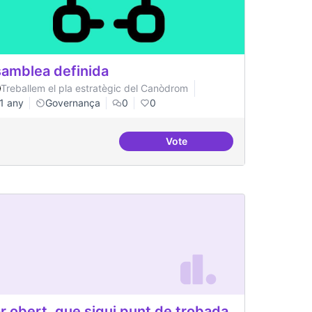
amblea definida
Treballem el pla estratègic del Canòdrom
1 any
Governança
0
0
Vote
rom
Asamblea definida
r obert, que sigui punt de trobada