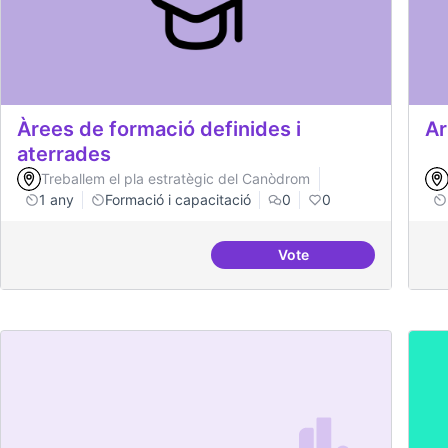
Àrees de formació definides i
Ar
aterrades
Treballem el pla estratègic del Canòdrom
1 any
Formació i capacitació
0
0
Vote
Àrees de formació defi