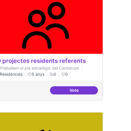
 projectes residents referents
Treballem el pla estratègic del Canòdrom
Residències
5 anys
0
0
Vote
acionals
30 projectes residents refer