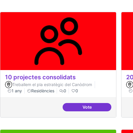
10 projectes consolidats
20
Treballem el pla estratègic del Canòdrom
1 any
Residències
0
0
Vote
10 projectes consolida