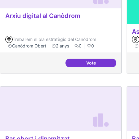
Arxiu digital al Canòdrom
As
Treballem el pla estratègic del Canòdrom
Canòdrom Obert
2 anys
0
0
Vote
Arxiu digital al Canòd
Bar obert i dinamitzat
Ba