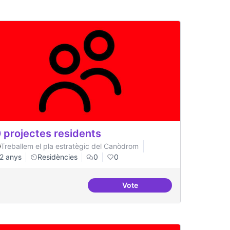
 projectes residents
Treballem el pla estratègic del Canòdrom
2 anys
Residències
0
0
Vote
ts
20 projectes residents