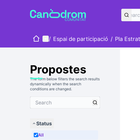
Home
Main menu
/
Espai de participació
/
Pla Estra
Propostes
The form below filters the search results
dynamically when the search
conditions are changed.
Status
All