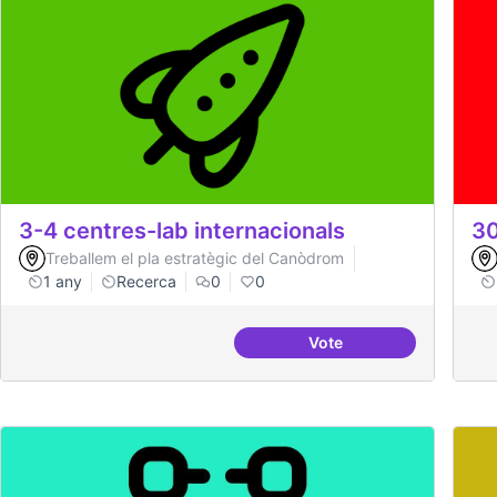
3-4 centres-lab internacionals
30
Treballem el pla estratègic del Canòdrom
1 any
Recerca
0
0
Vote
3-4 centres-lab intern