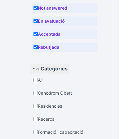
Not answered
En avaluació
Acceptada
Rebutjada
~ Categories
All
Canòdrom Obert
Residències
Recerca
Formació i capacitació