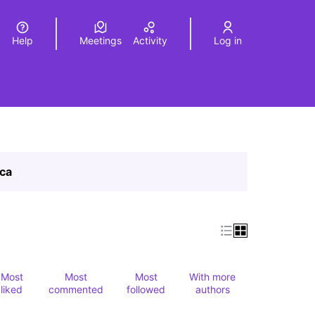
Help
Meetings
Activity
Log in
a
Elegir el idioma
Choose language
ica
Most
Most
Most
With more
liked
commented
followed
authors