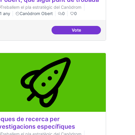
Treballem el pla estratègic del Canòdrom
1 any
Canòdrom Obert
0
0
Vote
Bar obert, que sigui punt de
ques de recerca per
vestigacions específiques
Treballem el pla estratègic del Canòdrom