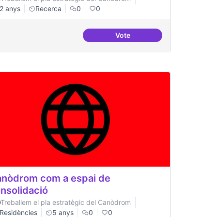
2 anys
Recerca
0
0
Vote
a
Beques de recerca per inves
nòdrom com a espai de
nsolidació
Treballem el pla estratègic del Canòdrom
Residències
5 anys
0
0