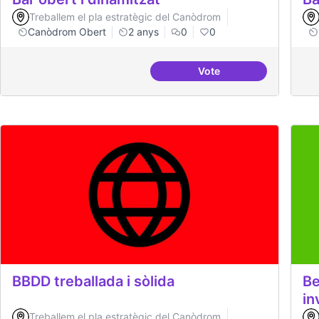
Treballem el pla estratègic del Canòdrom
Canòdrom Obert
2 anys
0
0
Vote
Bar obert i dinamitzat
BBDD treballada i sòlida
Be
in
Treballem el pla estratègic del Canòdrom