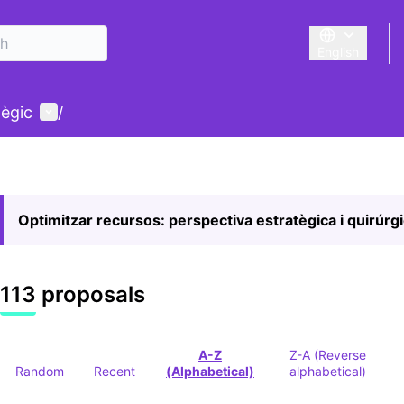
English
Triar la llengu
User menu
tègic
/
Optimitzar recursos: perspectiva estratègica i quirúrg
113 proposals
A-Z
Z-A (Reverse
Random
Recent
(Alphabetical)
alphabetical)