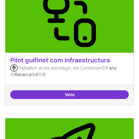
Pilot guifinet com infraestructura
Treballem el pla estratègic del Canòdrom
1 any
Recerca
0
0
Vote
Pilot guifinet com infraestructur