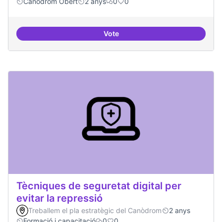
Canòdrom Obert
2 anys
0
0
Vote
Bar obert i dinamitzat
Tècniques de seguretat digital per
evitar la repressió
Treballem el pla estratègic del Canòdrom
2 anys
Formació i capacitació
0
0