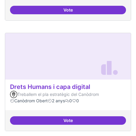
Vote
Moviment Activista Digital
Drets Humans i capa digital
Treballem el pla estratègic del Canòdrom
Canòdrom Obert
2 anys
0
0
Vote
Drets Humans i capa digital