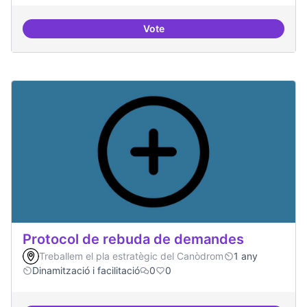
Vote
Espai on la gent expressi i donar
Protocol de rebuda de demandes
Treballem el pla estratègic del Canòdrom
1 any
Dinamització i facilitació
0
0