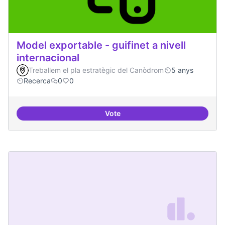
Model exportable - guifinet a nivell
internacional
Treballem el pla estratègic del Canòdrom
5 anys
Recerca
0
0
Vote
Model exportable - guifinet a nive