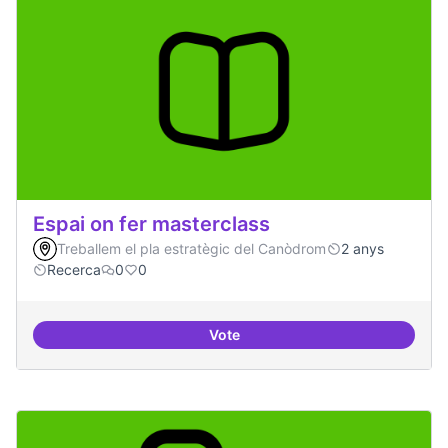
Espai on fer masterclass
Treballem el pla estratègic del Canòdrom
2 anys
Recerca
0
0
Vote
Espai on fer masterclass