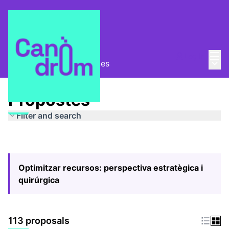
Mai
Log in
Main
Pla Estratègic
/
Propostes
Propostes
Filter and search
Optimitzar recursos: perspectiva estratègica i
quirúrgica
113 proposals