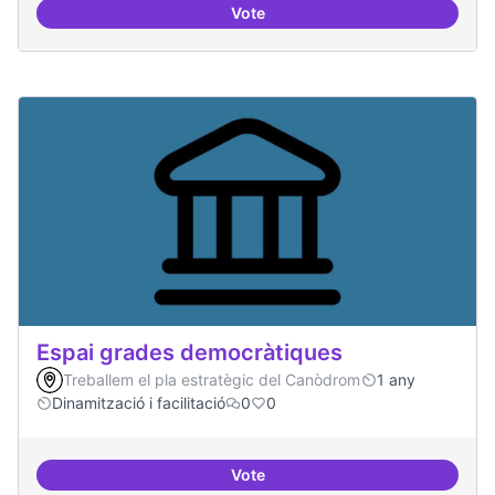
Vote
Protocol de rebuda de demande
Espai grades democràtiques
Treballem el pla estratègic del Canòdrom
1 any
Dinamització i facilitació
0
0
Vote
Espai grades democràtiques