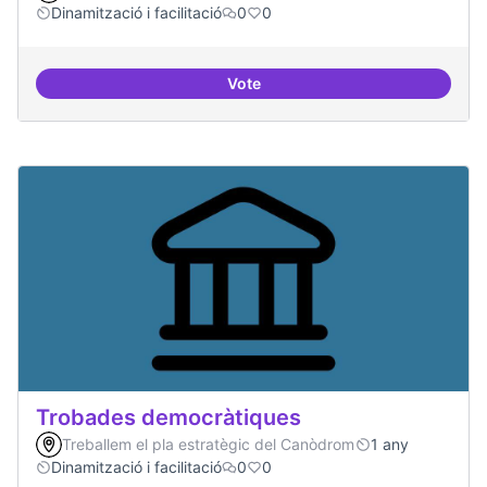
Dinamització i facilitació
0
0
Vote
Suport a projectes digitals i dem
Trobades democràtiques
Treballem el pla estratègic del Canòdrom
1 any
Dinamització i facilitació
0
0