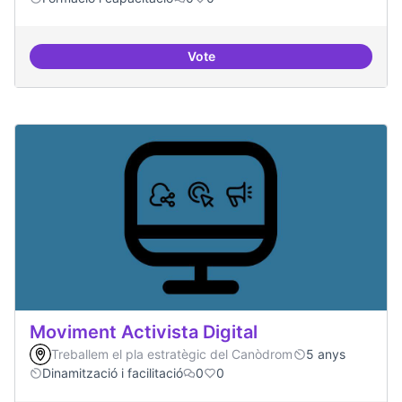
Vote
Tècniques de seguretat digital per
Moviment Activista Digital
Treballem el pla estratègic del Canòdrom
5 anys
Dinamització i facilitació
0
0