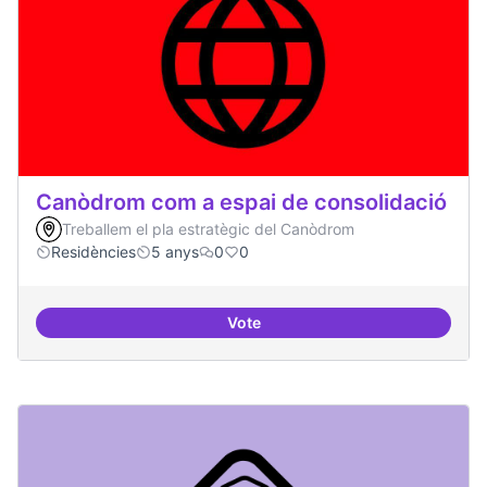
Canòdrom com a espai de consolidació
Treballem el pla estratègic del Canòdrom
Residències
5 anys
0
0
Vote
Canòdrom com a espai de consol