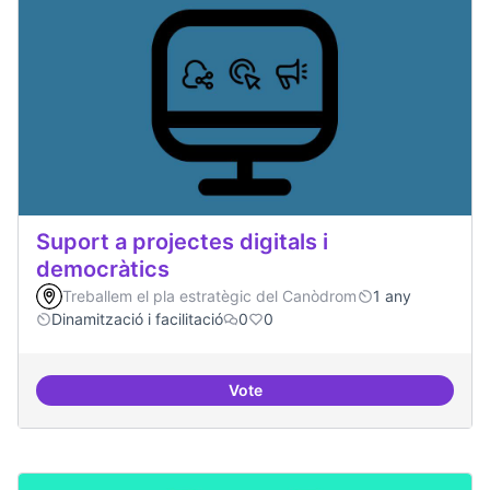
Suport a projectes digitals i
democràtics
Treballem el pla estratègic del Canòdrom
1 any
Dinamització i facilitació
0
0
Vote
Suport a projectes digitals i dem