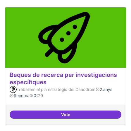
Beques de recerca per investigacions
específiques
Treballem el pla estratègic del Canòdrom
2 anys
Recerca
0
0
Vote
Beques de recerca per investiga