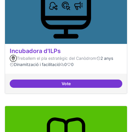
Incubadora d'ILPs
Treballem el pla estratègic del Canòdrom
2 anys
Dinamització i facilitació
0
0
Vote
Incubadora d'ILPs