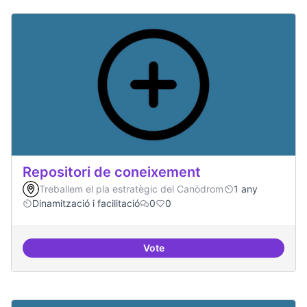
Repositori de coneixement
Treballem el pla estratègic del Canòdrom
1 any
Dinamització i facilitació
0
0
Vote
Repositori de coneixement