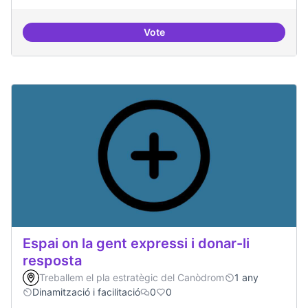
Vote
Trobades democràtiques
Espai on la gent expressi i donar-li
resposta
Treballem el pla estratègic del Canòdrom
1 any
Dinamització i facilitació
0
0