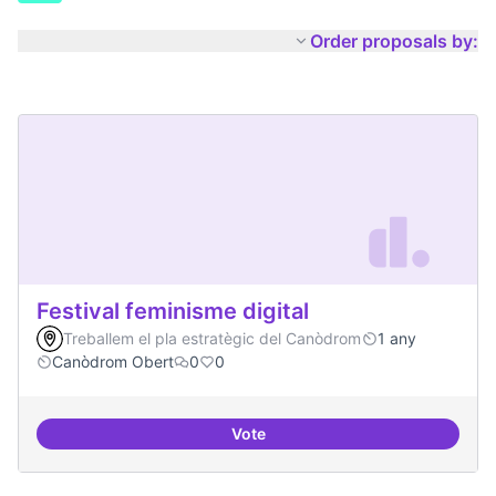
Order proposals by:
Festival feminisme digital
Treballem el pla estratègic del Canòdrom
1 any
Canòdrom Obert
0
0
Vote
Festival feminisme digital