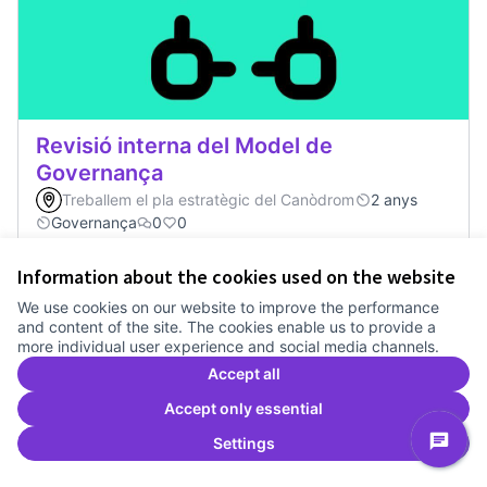
Revisió interna del Model de
Governança
Treballem el pla estratègic del Canòdrom
2 anys
Governança
0
0
Information about the cookies used on the website
Vote
Revisió interna del Model de Go
We use cookies on our website to improve the performance
and content of the site. The cookies enable us to provide a
more individual user experience and social media channels.
Accept all
Accept only essential
Settings