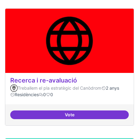
Recerca i re-avaluació
Treballem el pla estratègic del Canòdrom
2 anys
Residències
0
0
Vote
Recerca i re-avaluació