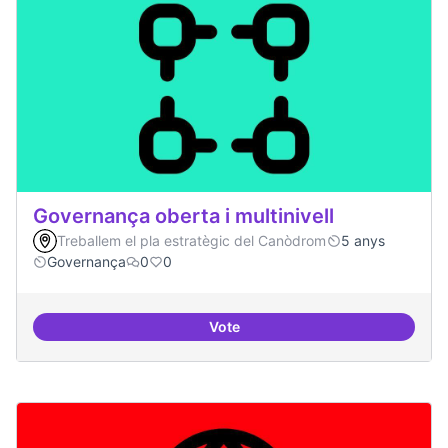
Governança oberta i multinivell
Treballem el pla estratègic del Canòdrom
5 anys
Governança
0
0
Vote
Governança oberta i multinivell