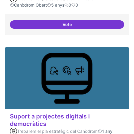
Canòdrom Obert
5 anys
0
0
Vote
Treball en xarxa amb projectes i
Suport a projectes digitals i
democràtics
Treballem el pla estratègic del Canòdrom
1 any