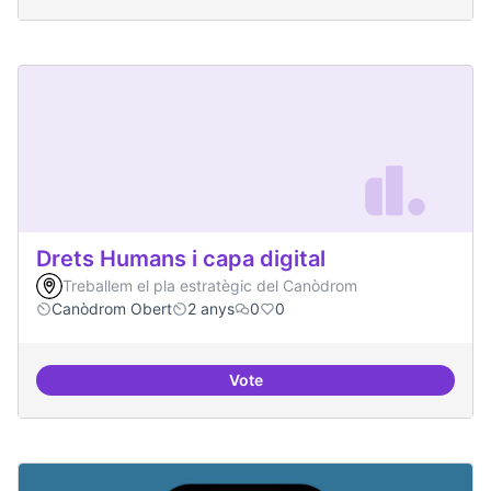
Drets Humans i capa digital
Treballem el pla estratègic del Canòdrom
Canòdrom Obert
2 anys
0
0
Vote
Drets Humans i capa digital