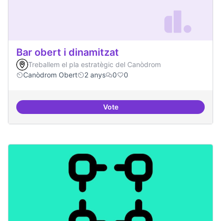
Bar obert i dinamitzat
Treballem el pla estratègic del Canòdrom
Canòdrom Obert
2 anys
0
0
Vote
Bar obert i dinamitzat