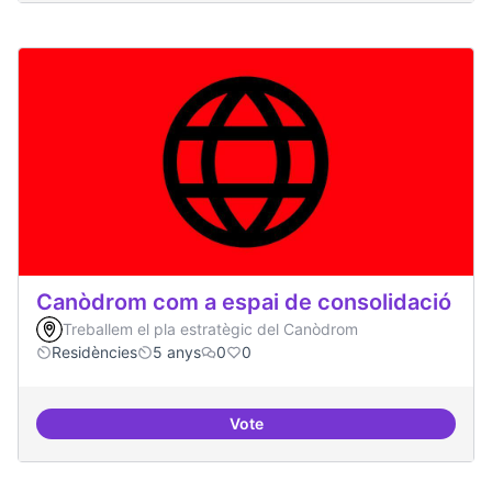
Canòdrom com a espai de consolidació
Treballem el pla estratègic del Canòdrom
Residències
5 anys
0
0
Vote
Canòdrom com a espai de consol