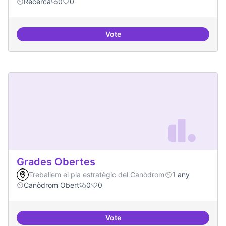
Recerca
0
0
Vote
Digitalització de l'administració 
Grades Obertes
Treballem el pla estratègic del Canòdrom
1 any
Canòdrom Obert
0
0
Vote
Grades Obertes