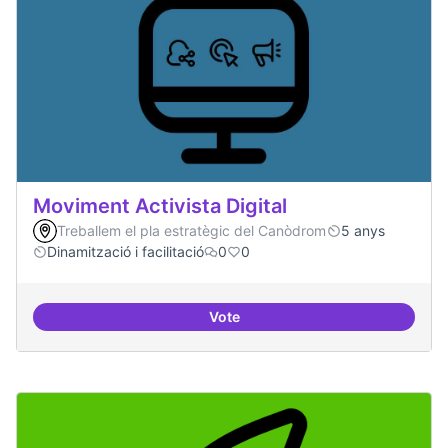
Moviment Activista Digital
Treballem el pla estratègic del Canòdrom
5 anys
Dinamització i facilitació
0
0
Vote
Moviment Activista Digital