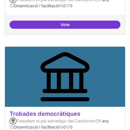
Dinamització i facilitació
0
0
Vote
Suport a projectes digitals i dem
Trobades democràtiques
Treballem el pla estratègic del Canòdrom
1 any
Dinamització i facilitació
0
0