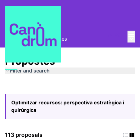
Mai
Log in
Main
Pla Estratègic
/
Propostes
Propostes
Filter and search
Optimitzar recursos: perspectiva estratègica i
quirúrgica
113 proposals