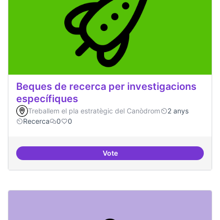
Beques de recerca per investigacions
específiques
Treballem el pla estratègic del Canòdrom
2 anys
Recerca
0
0
Vote
Beques de recerca per investiga