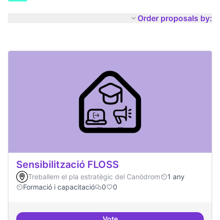
Order proposals by:
Sensibilització FLOSS
Treballem el pla estratègic del Canòdrom
1 any
Formació i capacitació
0
0
Vote