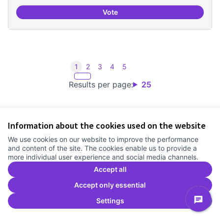
Vote
Incubadora d'ILPs
1
2
3
4
5
Results per page:
25
Information about the cookies used on the website
Terms of Service
We use cookies on our website to improve the performance
Cookie settings
and content of the site. The cookies enable us to provide a
Comunitat Canòdrom at Facebook
(External link)
Comunitat Canòdrom at Instagram
(External link)
Comunitat Canòdrom at YouTube
(External link)
English
more individual user experience and social media channels.
Triar la llengua
Elegir el idioma
Choose language
Accept all
Accept only essential
Settings
C
(E
(External link)
Website made with
free software
.
(External link)