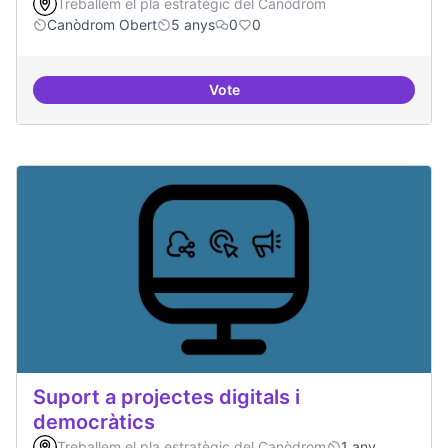
Treballem el pla estratègic del Canòdrom
Canòdrom Obert
5 anys
0
0
Vote
Treball en xarxa amb projectes i
Suport a projectes digitals i
democràtics
Treballem el pla estratègic del Canòdrom
1 any