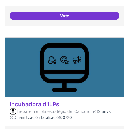
Vote
Trobades democràtiques
Incubadora d'ILPs
Treballem el pla estratègic del Canòdrom
2 anys
Dinamització i facilitació
0
0