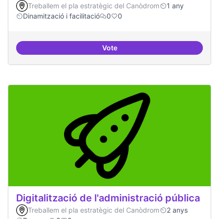
Treballem el pla estratègic del Canòdrom
1 any
Dinamització i facilitació
0
0
Vote
Suport a projectes digitals i dem
Digitalització de l'administració pública
Treballem el pla estratègic del Canòdrom
2 anys