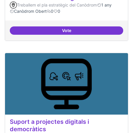
Treballem el pla estratègic del Canòdrom
1 any
Canòdrom Obert
0
0
Vote
Festival feminisme digital
Suport a projectes digitals i
democràtics