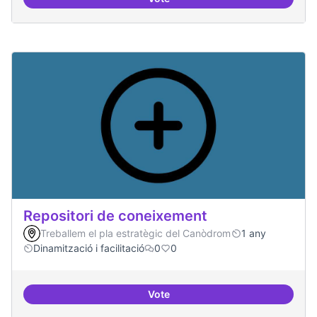
Sensibilització FLOSS
Repositori de coneixement
Treballem el pla estratègic del Canòdrom
1 any
Dinamització i facilitació
0
0
Vote
Repositori de coneixement