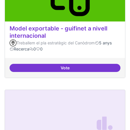
Model exportable - guifinet a nivell
internacional
Treballem el pla estratègic del Canòdrom
5 anys
Recerca
0
0
Vote
Model exportable - guifinet a nive