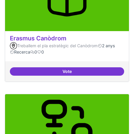
Erasmus Canòdrom
Treballem el pla estratègic del Canòdrom
2 anys
Recerca
0
0
Vote
Erasmus Canòdrom