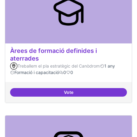
Àrees de formació definides i
aterrades
Treballem el pla estratègic del Canòdrom
1 any
Formació i capacitació
0
0
Vote
Àrees de formació definides i at