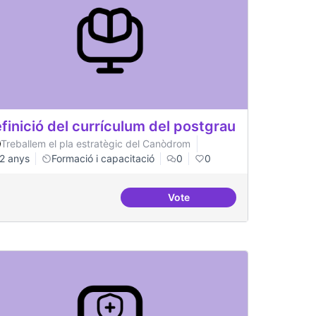
finició del currículum del postgrau
Treballem el pla estratègic del Canòdrom
2 anys
Formació i capacitació
0
0
Vote
Definició del currículum del