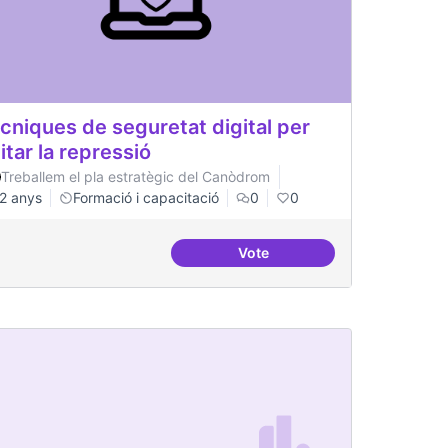
cniques de seguretat digital per
itar la repressió
Treballem el pla estratègic del Canòdrom
2 anys
Formació i capacitació
0
0
Vote
inistració pública
Tècniques de seguretat digita