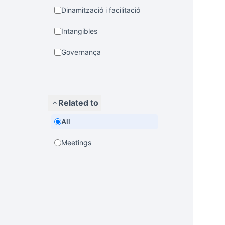
Dinamització i facilitació
Intangibles
Governança
Related to
All
Meetings