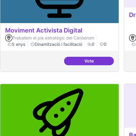
Dr
Moviment Activista Digital
Treballem el pla estratègic del Canòdrom
5 anys
Dinamització i facilitació
0
0
Vote
Moviment Activista Dig
Ba