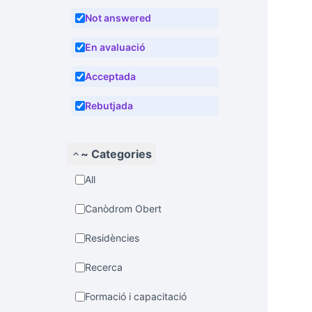
Not answered
En avaluació
Acceptada
Rebutjada
~ Categories
All
Canòdrom Obert
Residències
Recerca
Formació i capacitació