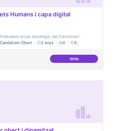
ets Humans i capa digital
Treballem el pla estratègic del Canòdrom
Canòdrom Obert
2 anys
0
0
Vote
ital
Drets Humans i capa digital
r obert i dinamitzat