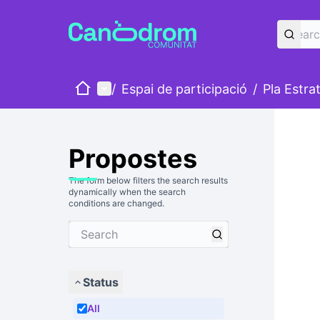
Home
Main menu
/
Espai de participació
/
Pla Estra
Propostes
The form below filters the search results
dynamically when the search
conditions are changed.
Status
All