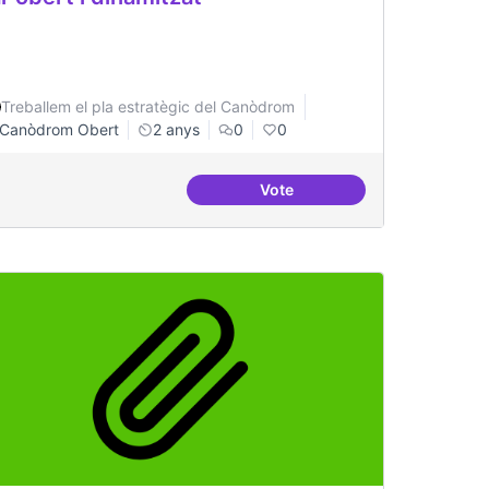
Treballem el pla estratègic del Canòdrom
Canòdrom Obert
2 anys
0
0
Vote
investigacions específiques
Bar obert i dinamitzat