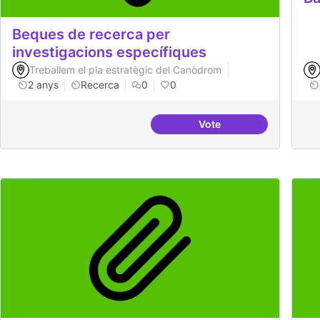
Beques de recerca per
investigacions específiques
Treballem el pla estratègic del Canòdrom
2 anys
Recerca
0
0
Vote
Beques de recerca per 