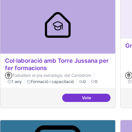
Gr
Col·laboració amb Torre Jussana per
fer formacions
Treballem el pla estratègic del Canòdrom
1 any
Formació i capacitació
0
0
Vote
Col·laboració amb Tor