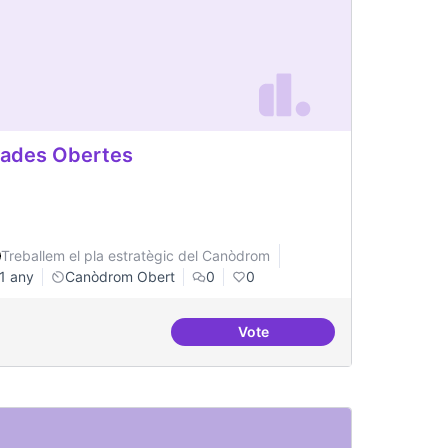
ades Obertes
Treballem el pla estratègic del Canòdrom
1 any
Canòdrom Obert
0
0
Vote
re Jussana per fer formacions
Grades Obertes