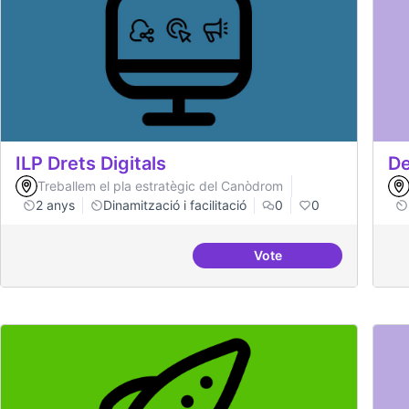
ILP Drets Digitals
De
Treballem el pla estratègic del Canòdrom
2 anys
Dinamització i facilitació
0
0
Vote
ILP Drets Digitals