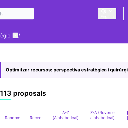
English
Triar la llengu
User menu
tègic
/
Optimitzar recursos: perspectiva estratègica i quirúrg
113 proposals
A-Z
Z-A (Reverse
Random
Recent
(Alphabetical)
alphabetical)