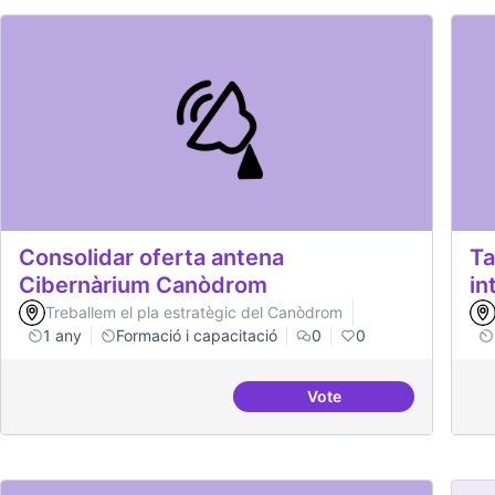
Consolidar oferta antena
Ta
Cibernàrium Canòdrom
in
Treballem el pla estratègic del Canòdrom
1 any
Formació i capacitació
0
0
Vote
Consolidar oferta ant