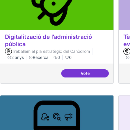
Digitalització de l'administració
Tè
pública
ev
Treballem el pla estratègic del Canòdrom
2 anys
Recerca
0
0
Vote
Digitalització de l'adm