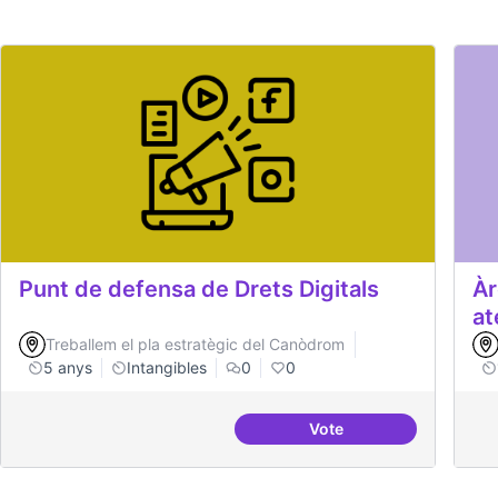
Punt de defensa de Drets Digitals
Àr
at
Treballem el pla estratègic del Canòdrom
5 anys
Intangibles
0
0
Vote
Punt de defensa de Dre