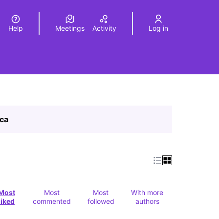
Help
Meetings
Activity
Log in
a
Elegir el idioma
Choose language
ica
Most
Most
Most
With more
liked
commented
followed
authors