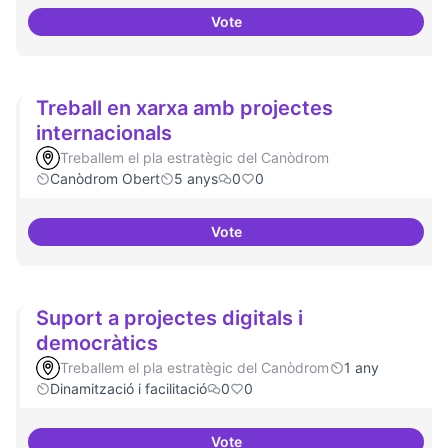
Vote
Cultura digital i tradicional
Treball en xarxa amb projectes
internacionals
Treballem el pla estratègic del Canòdrom
Canòdrom Obert
5 anys
0
0
Vote
Treball en xarxa amb projectes i
Suport a projectes digitals i
democràtics
Treballem el pla estratègic del Canòdrom
1 any
Dinamització i facilitació
0
0
Vote