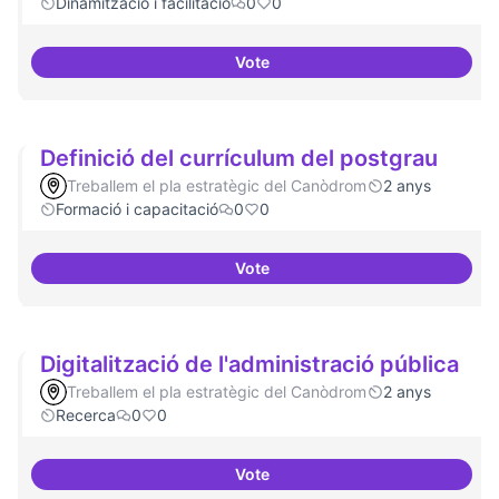
Dinamització i facilitació
0
0
Vote
ILP Drets Digitals
Definició del currículum del postgrau
Treballem el pla estratègic del Canòdrom
2 anys
Formació i capacitació
0
0
Vote
Definició del currículum del pos
Digitalització de l'administració pública
Treballem el pla estratègic del Canòdrom
2 anys
Recerca
0
0
Vote
Digitalització de l'administració 