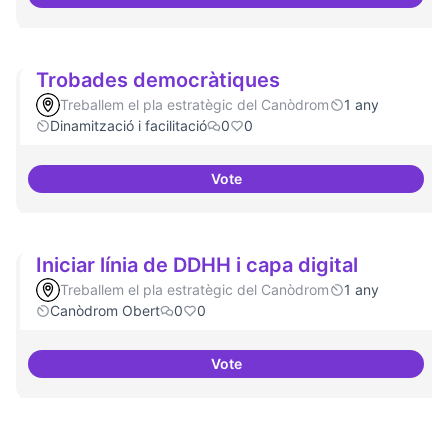
Suport a projectes digitals i dem
Trobades democràtiques
Treballem el pla estratègic del Canòdrom
1 any
Dinamització i facilitació
0
0
Vote
Trobades democràtiques
Iniciar línia de DDHH i capa digital
Treballem el pla estratègic del Canòdrom
1 any
Canòdrom Obert
0
0
Vote
Iniciar línia de DDHH i capa digita