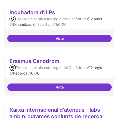
Incubadora d'ILPs
Treballem el pla estratègic del Canòdrom
2 anys
Dinamització i facilitació
0
0
Vote
Incubadora d'ILPs
Erasmus Canòdrom
Treballem el pla estratègic del Canòdrom
2 anys
Recerca
0
0
Vote
Erasmus Canòdrom
Xarxa internacional d'ateneus - labs
amb programes conjunts de recerca