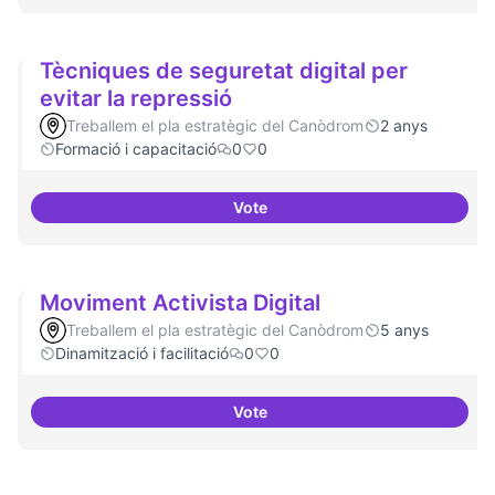
Tècniques de seguretat digital per
evitar la repressió
Treballem el pla estratègic del Canòdrom
2 anys
Formació i capacitació
0
0
Vote
Tècniques de seguretat digital pe
Moviment Activista Digital
Treballem el pla estratègic del Canòdrom
5 anys
Dinamització i facilitació
0
0
Vote
Moviment Activista Digital