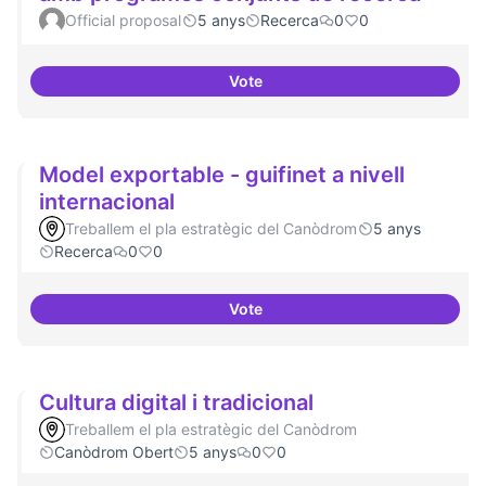
Official proposal
5 anys
Recerca
0
0
Vote
Xarxa internacional d'ateneus -
Model exportable - guifinet a nivell
internacional
Treballem el pla estratègic del Canòdrom
5 anys
Recerca
0
0
Vote
Model exportable - guifinet a niv
Cultura digital i tradicional
Treballem el pla estratègic del Canòdrom
Canòdrom Obert
5 anys
0
0