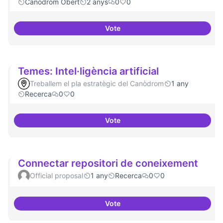
Canòdrom Obert
2 anys
0
0
Vote
Bar obert i dinamitzat
Temes: Intel·ligència artificial
Treballem el pla estratègic del Canòdrom
1 any
Recerca
0
0
Vote
Temes: Intel·ligència artificial
Connectar repositori de coneixement
Official proposal
1 any
Recerca
0
0
Vote
Connectar repositori de coneix