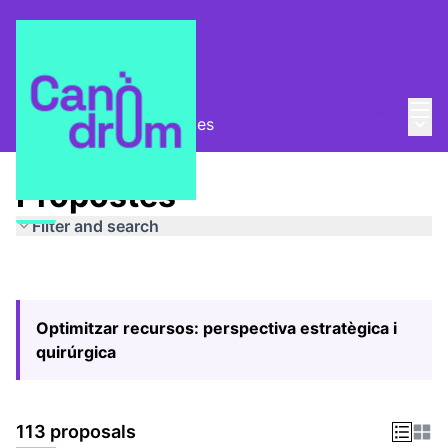
Mai
Log in
Main
Pla Estratègic
/
Propostes
Propostes
Filter and search
Optimitzar recursos: perspectiva estratègica i
quirúrgica
113 proposals