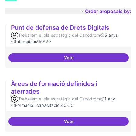
Order proposals by:
Punt de defensa de Drets Digitals
Treballem el pla estratègic del Canòdrom
5 anys
Intangibles
0
0
Vote
Punt de defensa de Drets Digital
Àrees de formació definides i
aterrades
Treballem el pla estratègic del Canòdrom
1 any
Formació i capacitació
0
0
Vote
Àrees de formació definides i at