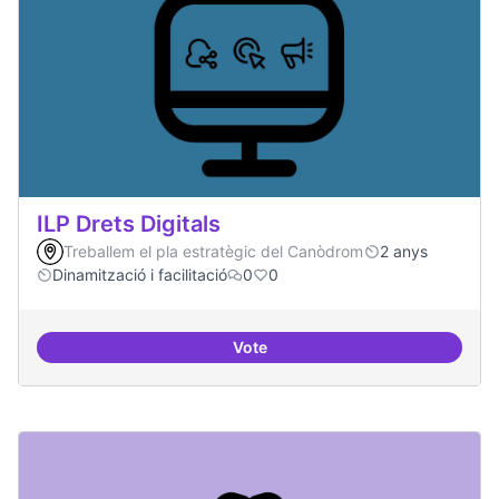
ILP Drets Digitals
Treballem el pla estratègic del Canòdrom
2 anys
Dinamització i facilitació
0
0
Vote
ILP Drets Digitals