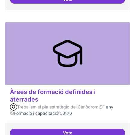
Punt de defensa de Drets Digitals
Àrees de formació definides i
aterrades
Treballem el pla estratègic del Canòdrom
1 any
Formació i capacitació
0
0
Vote