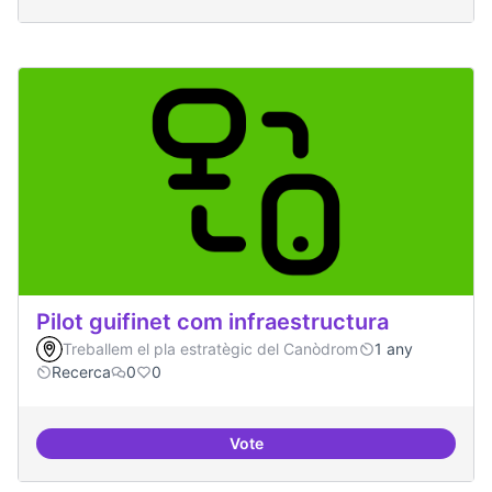
Pilot guifinet com infraestructura
Treballem el pla estratègic del Canòdrom
1 any
Recerca
0
0
Vote
Pilot guifinet com infraestructur