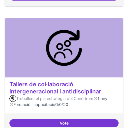
Tallers de col·laboració
intergeneracional i antidisciplinar
Treballem el pla estratègic del Canòdrom
1 any
Formació i capacitació
0
0
Vote
Tallers de col·laboració intergene