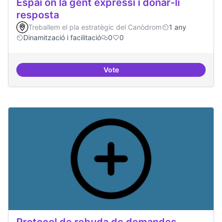
Espai on la gent expressi i donar-li
resposta
Treballem el pla estratègic del Canòdrom
1 any
Dinamització i facilitació
0
0
Vote
Espai on la gent expressi i donar