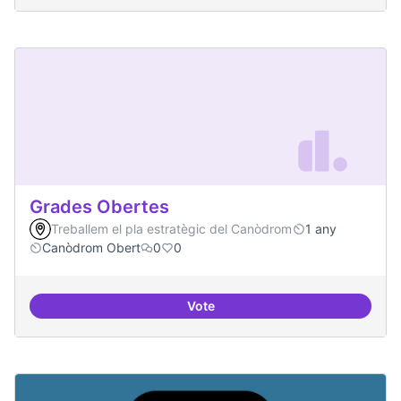
Grades Obertes
Treballem el pla estratègic del Canòdrom
1 any
Canòdrom Obert
0
0
Vote
Grades Obertes