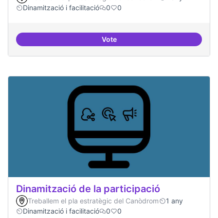
Dinamització i facilitació
0
0
Vote
Espai grades democràtiques
Dinamització de la participació
Treballem el pla estratègic del Canòdrom
1 any
Dinamització i facilitació
0
0