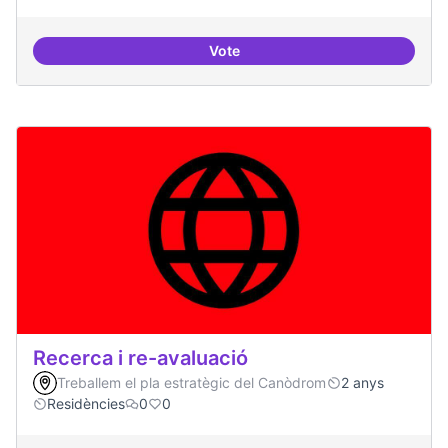
Vote
Dinamització de la participació
Recerca i re-avaluació
Treballem el pla estratègic del Canòdrom
2 anys
Residències
0
0