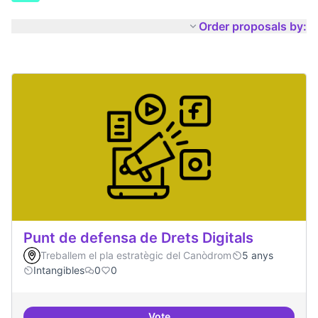
Order proposals by:
Punt de defensa de Drets Digitals
Treballem el pla estratègic del Canòdrom
5 anys
Intangibles
0
0
Vote