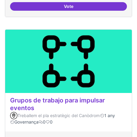
Vote
Recerca i re-avaluació
Grupos de trabajo para impulsar
eventos
Treballem el pla estratègic del Canòdrom
1 any
Governança
0
0