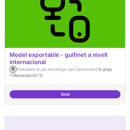
Model exportable - guifinet a nivell
internacional
Treballem el pla estratègic del Canòdrom
5 anys
Recerca
0
0
Vote
Model exportable - guifinet a nive