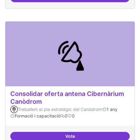
Àrees de formació definides i at
Consolidar oferta antena Cibernàrium
Canòdrom
Treballem el pla estratègic del Canòdrom
1 any
Formació i capacitació
0
0
Vote
Consolidar oferta antena Ciber