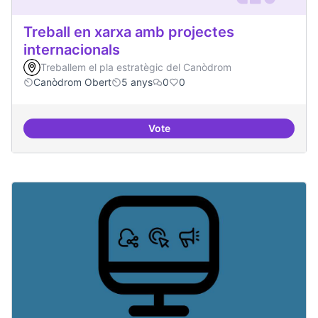
Treball en xarxa amb projectes
internacionals
Treballem el pla estratègic del Canòdrom
Canòdrom Obert
5 anys
0
0
Vote
Treball en xarxa amb projectes i