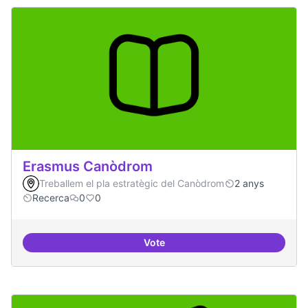
Erasmus Canòdrom
Treballem el pla estratègic del Canòdrom
2 anys
Recerca
0
0
Vote
Erasmus Canòdrom