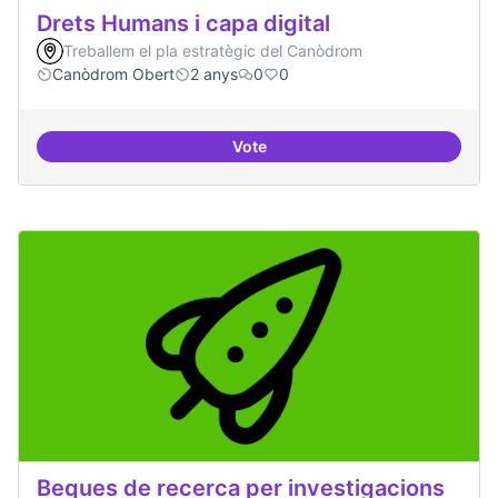
Drets Humans i capa digital
Treballem el pla estratègic del Canòdrom
Canòdrom Obert
2 anys
0
0
Vote
Drets Humans i capa digital
Beques de recerca per investigacions