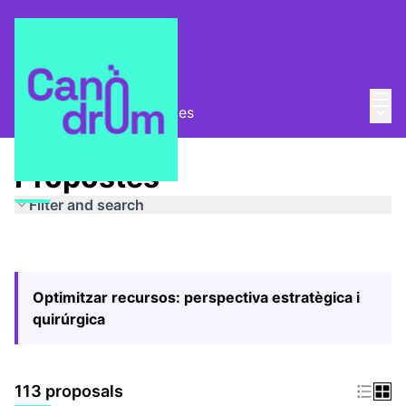
Mai
Log in
Main
Pla Estratègic
/
Propostes
Propostes
Filter and search
Optimitzar recursos: perspectiva estratègica i
quirúrgica
113 proposals