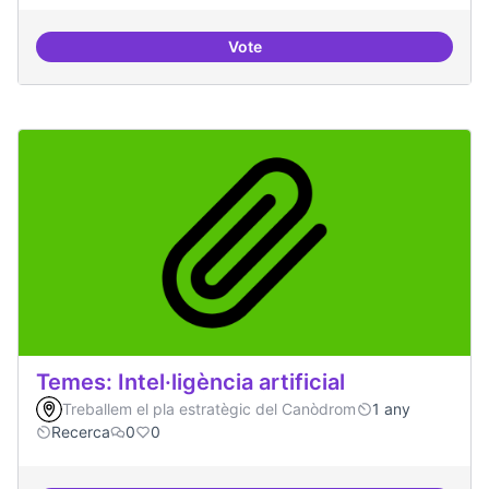
Vote
Bar obert i dinamitzat
Temes: Intel·ligència artificial
Treballem el pla estratègic del Canòdrom
1 any
Recerca
0
0