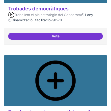
Trobades democràtiques
Treballem el pla estratègic del Canòdrom
1 any
Dinamització i facilitació
0
0
Vote
Trobades democràtiques