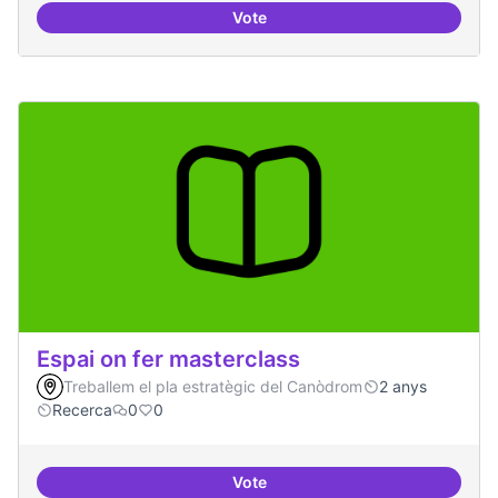
Vote
Grupos de trabajo para impulsar
Espai on fer masterclass
Treballem el pla estratègic del Canòdrom
2 anys
Recerca
0
0
Vote
Espai on fer masterclass