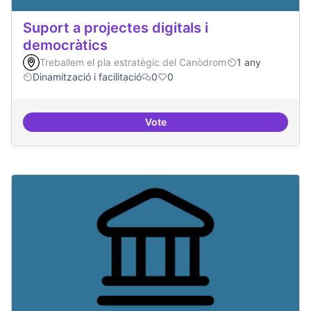
Suport a projectes digitals i
democràtics
Treballem el pla estratègic del Canòdrom
1 any
Dinamització i facilitació
0
0
Vote
Suport a projectes digitals i dem