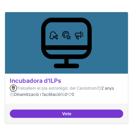
Incubadora d'ILPs
Treballem el pla estratègic del Canòdrom
2 anys
Dinamització i facilitació
0
0
Vote
Incubadora d'ILPs