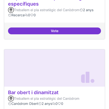
específiques
Treballem el pla estratègic del Canòdrom
2 anys
Recerca
0
0
Vote
Beques de recerca per investiga
Bar obert i dinamitzat
Treballem el pla estratègic del Canòdrom
Canòdrom Obert
2 anys
0
0