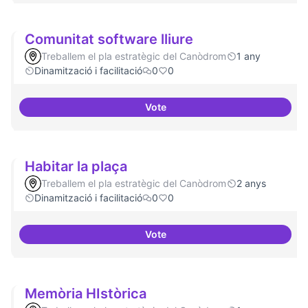
Comunitat software lliure
Treballem el pla estratègic del Canòdrom
1 any
Dinamització i facilitació
0
0
Vote
Comunitat software lliure
Habitar la plaça
Treballem el pla estratègic del Canòdrom
2 anys
Dinamització i facilitació
0
0
Vote
Habitar la plaça
Memòria HIstòrica