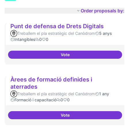
Order proposals by:
Punt de defensa de Drets Digitals
Treballem el pla estratègic del Canòdrom
5 anys
Intangibles
0
0
Vote
Punt de defensa de Drets Digital
Àrees de formació definides i
aterrades
Treballem el pla estratègic del Canòdrom
1 any
Formació i capacitació
0
0
Vote
Àrees de formació definides i at