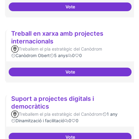
Vote
Cultura digital i tradicional
Treball en xarxa amb projectes
internacionals
Treballem el pla estratègic del Canòdrom
Canòdrom Obert
5 anys
0
0
Vote
Treball en xarxa amb projectes i
Suport a projectes digitals i
democràtics
Treballem el pla estratègic del Canòdrom
1 any
Dinamització i facilitació
0
0
Vote