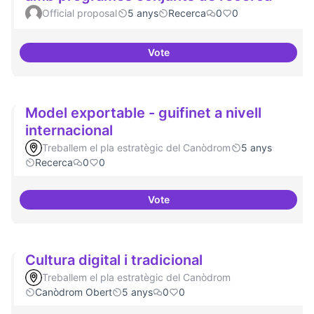
Official proposal
5 anys
Recerca
0
0
Vote
Xarxa internacional d'ateneus -
Model exportable - guifinet a nivell
internacional
Treballem el pla estratègic del Canòdrom
5 anys
Recerca
0
0
Vote
Model exportable - guifinet a niv
Cultura digital i tradicional
Treballem el pla estratègic del Canòdrom
Canòdrom Obert
5 anys
0
0