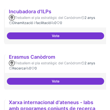
Incubadora d'ILPs
Treballem el pla estratègic del Canòdrom
2 anys
Dinamització i facilitació
0
0
Vote
Incubadora d'ILPs
Erasmus Canòdrom
Treballem el pla estratègic del Canòdrom
2 anys
Recerca
0
0
Vote
Erasmus Canòdrom
Xarxa internacional d'ateneus - labs
amb programes conjunts de recerca