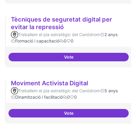
Tècniques de seguretat digital per
evitar la repressió
Treballem el pla estratègic del Canòdrom
2 anys
Formació i capacitació
0
0
Vote
Tècniques de seguretat digital pe
Moviment Activista Digital
Treballem el pla estratègic del Canòdrom
5 anys
Dinamització i facilitació
0
0
Vote
Moviment Activista Digital