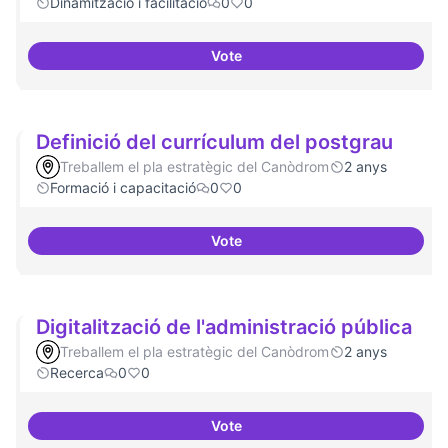
Dinamització i facilitació
0
0
Vote
ILP Drets Digitals
Definició del currículum del postgrau
Treballem el pla estratègic del Canòdrom
2 anys
Formació i capacitació
0
0
Vote
Definició del currículum del pos
Digitalització de l'administració pública
Treballem el pla estratègic del Canòdrom
2 anys
Recerca
0
0
Vote
Digitalització de l'administració 