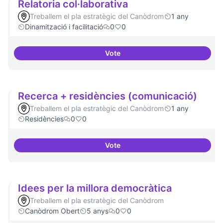
Relatoria col·laborativa
Treballem el pla estratègic del Canòdrom
1 any
Dinamització i facilitació
0
0
Vote
Relatoria col·laborativa
Recerca + residències (comunicació)
Treballem el pla estratègic del Canòdrom
1 any
Residències
0
0
Vote
Recerca + residències (comunic
Idees per la millora democràtica
Treballem el pla estratègic del Canòdrom
Canòdrom Obert
5 anys
0
0