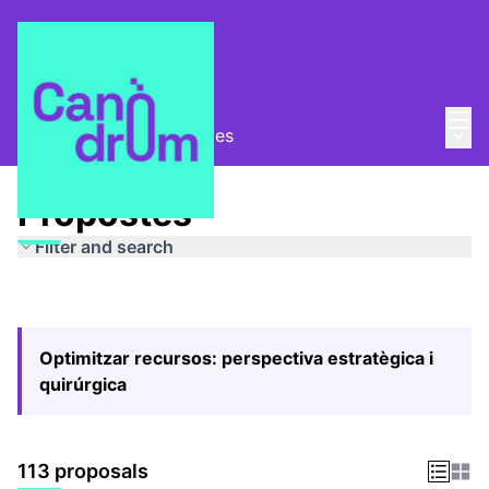
Mai
Log in
Main
Pla Estratègic
/
Propostes
Propostes
Filter and search
Optimitzar recursos: perspectiva estratègica i
quirúrgica
113 proposals