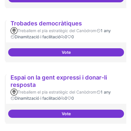
Suport a projectes digitals i dem
Trobades democràtiques
Treballem el pla estratègic del Canòdrom
1 any
Dinamització i facilitació
0
0
Vote
Trobades democràtiques
Espai on la gent expressi i donar-li
resposta
Treballem el pla estratègic del Canòdrom
1 any
Dinamització i facilitació
0
0
Vote
Espai on la gent expressi i donar