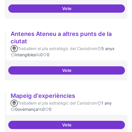
Vote
Idees per la millora democràtica
Antenes Ateneu a altres punts de la
ciutat
Treballem el pla estratègic del Canòdrom
5 anys
Intangibles
0
0
Vote
Antenes Ateneu a altres punts de 
Mapeig d'experiències
Treballem el pla estratègic del Canòdrom
1 any
Governança
0
0
Vote
Mapeig d'experiències