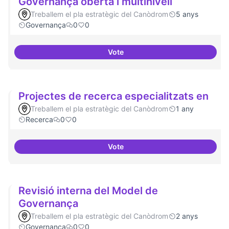
Governança oberta i multinivell
Treballem el pla estratègic del Canòdrom
5 anys
Governança
0
0
Vote
Governança oberta i multinivell
Projectes de recerca especialitzats en
Treballem el pla estratègic del Canòdrom
1 any
Recerca
0
0
Vote
Projectes de recerca especialitz
Revisió interna del Model de
Governança
Treballem el pla estratègic del Canòdrom
2 anys
Governança
0
0