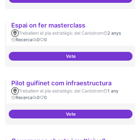
Grupos de trabajo para impulsar
Espai on fer masterclass
Treballem el pla estratègic del Canòdrom
2 anys
Recerca
0
0
Vote
Espai on fer masterclass
Pilot guifinet com infraestructura
Treballem el pla estratègic del Canòdrom
1 any
Recerca
0
0
Vote
Pilot guifinet com infraestructur