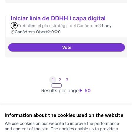
Iniciar línia de DDHH i capa digital
Treballem el pla estratègic del Canòdrom
1 any
Canòdrom Obert
0
0
Vote
Iniciar línia de DDHH i capa digita
1
2
3
Results per page:
50
Information about the cookies used on the website
Terms of Service
We use cookies on our website to improve the performance
Cookie settings
and content of the site. The cookies enable us to provide a
Comunitat Canòdrom at Facebook
(External link)
Comunitat Canòdrom at Instagram
(External link)
Comunitat Canòdrom at YouTube
(External link)