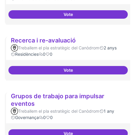
Vote
Dinamització de la participació
Recerca i re-avaluació
Treballem el pla estratègic del Canòdrom
2 anys
Residències
0
0
Vote
Recerca i re-avaluació
Grupos de trabajo para impulsar
eventos
Treballem el pla estratègic del Canòdrom
1 any
Governança
0
0
Vote