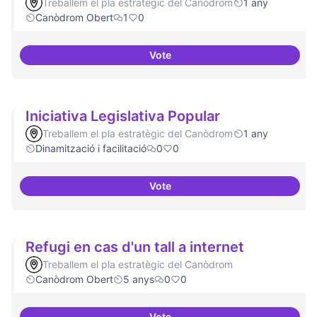
Treballem el pla estratègic del Canòdrom
1 any
Canòdrom Obert
1
0
Vote
Memòria HIstòrica
Iniciativa Legislativa Popular
Treballem el pla estratègic del Canòdrom
1 any
Dinamització i facilitació
0
0
Vote
Iniciativa Legislativa Popular
Refugi en cas d'un tall a internet
Treballem el pla estratègic del Canòdrom
Canòdrom Obert
5 anys
0
0
Vote