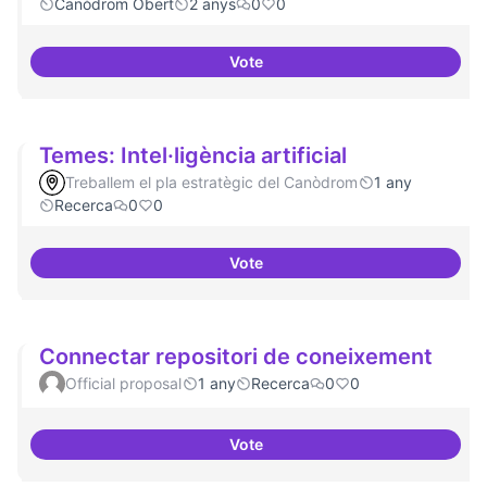
Canòdrom Obert
2 anys
0
0
Vote
Bar obert i dinamitzat
Temes: Intel·ligència artificial
Treballem el pla estratègic del Canòdrom
1 any
Recerca
0
0
Vote
Temes: Intel·ligència artificial
Connectar repositori de coneixement
Official proposal
1 any
Recerca
0
0
Vote
Connectar repositori de coneix