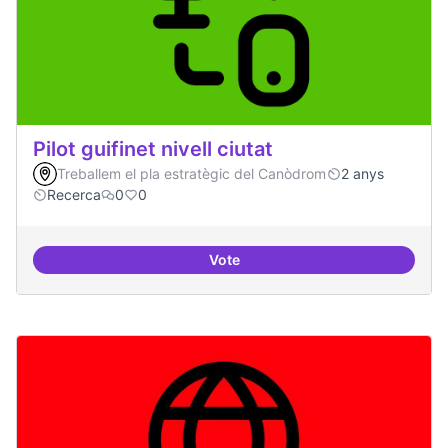
Pilot guifinet nivell ciutat
Treballem el pla estratègic del Canòdrom
2 anys
Recerca
0
0
Vote
Pilot guifinet nivell ciutat