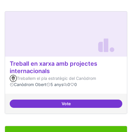
Treball en xarxa amb projectes
internacionals
Treballem el pla estratègic del Canòdrom
Canòdrom Obert
5 anys
0
0
Vote
Treball en xarxa amb projectes i