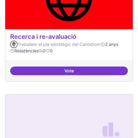
Recerca i re-avaluació
Treballem el pla estratègic del Canòdrom
2 anys
Residències
0
0
Vote
Recerca i re-avaluació