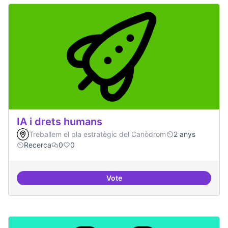
IA i drets humans
Treballem el pla estratègic del Canòdrom
2 anys
Recerca
0
0
Vote
IA i drets humans