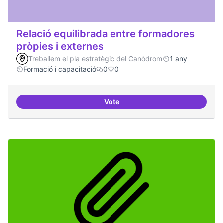
Relació equilibrada entre formadores
pròpies i externes
Treballem el pla estratègic del Canòdrom
1 any
Formació i capacitació
0
0
Vote
Relació equilibrada entre formad