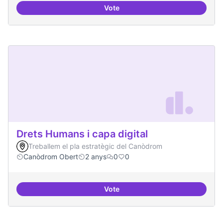
Vote
Formació especialitzada en inno
Drets Humans i capa digital
Treballem el pla estratègic del Canòdrom
Canòdrom Obert
2 anys
0
0
Vote
Drets Humans i capa digital