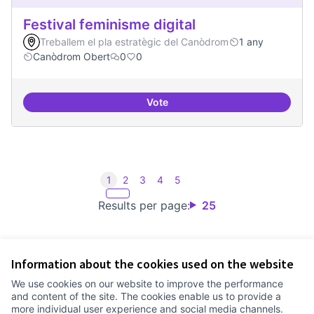
Festival feminisme digital
Treballem el pla estratègic del Canòdrom
1 any
Canòdrom Obert
0
0
Vote
Festival feminisme digital
1
2
3
4
5
Results per page:
25
Information about the cookies used on the website
Terms of Service
We use cookies on our website to improve the performance
Cookie settings
and content of the site. The cookies enable us to provide a
Comunitat Canòdrom at Facebook
(External link)
Comunitat Canòdrom at Instagram
(External link)
Comunitat Canòdrom at YouTube
(External link)
English
more individual user experience and social media channels.
Triar la llengua
Elegir el idioma
Choose language