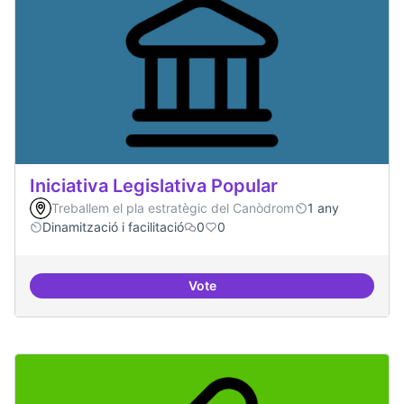
Iniciativa Legislativa Popular
Treballem el pla estratègic del Canòdrom
1 any
Dinamització i facilitació
0
0
Vote
Iniciativa Legislativa Popular