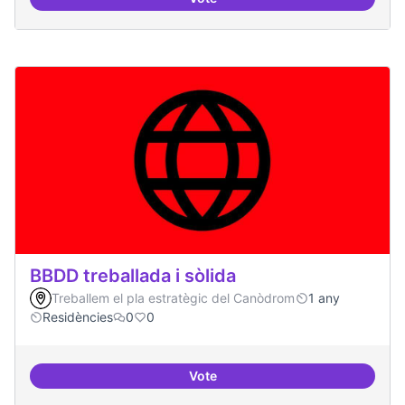
Espai grades democràtiques
BBDD treballada i sòlida
Treballem el pla estratègic del Canòdrom
1 any
Residències
0
0
Vote
BBDD treballada i sòlida