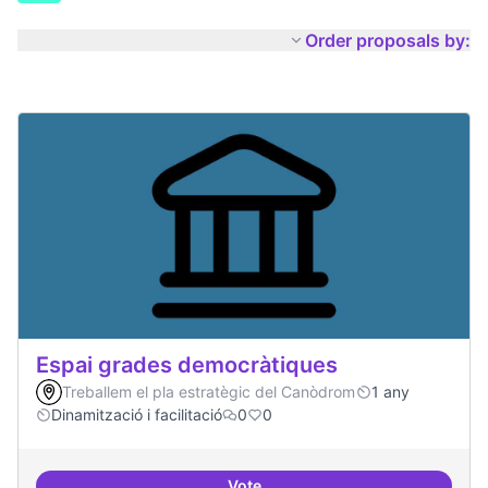
Order proposals by:
Espai grades democràtiques
Treballem el pla estratègic del Canòdrom
1 any
Dinamització i facilitació
0
0
Vote