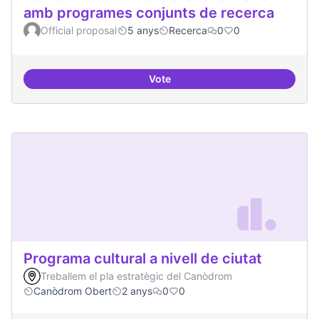
amb programes conjunts de recerca
Official proposal
5 anys
Recerca
0
0
Vote
Xarxa internacional d'ateneus -
Programa cultural a nivell de ciutat
Treballem el pla estratègic del Canòdrom
Canòdrom Obert
2 anys
0
0