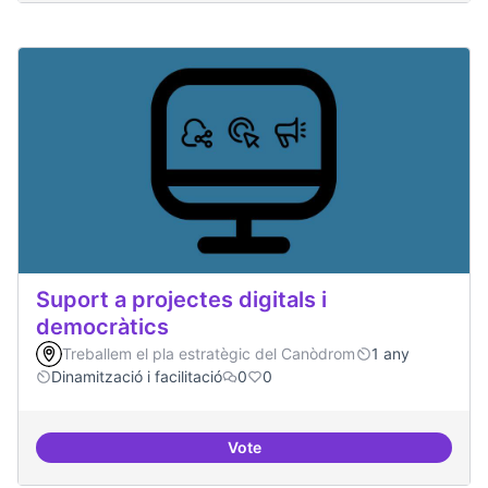
Suport a projectes digitals i
democràtics
Treballem el pla estratègic del Canòdrom
1 any
Dinamització i facilitació
0
0
Vote
Suport a projectes digitals i dem