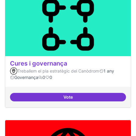
Cures i governança
Treballem el pla estratègic del Canòdrom
1 any
Governança
0
0
Vote
Cures i governança