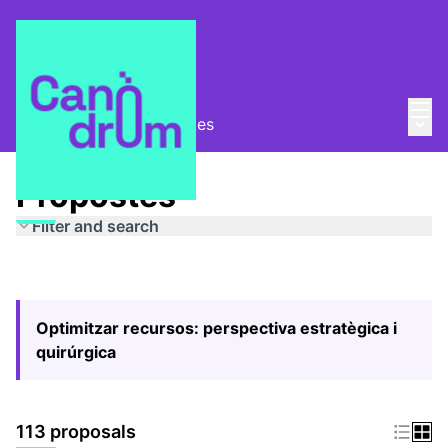
Mai
Log in
Main
Pla Estratègic
/
Propostes
Propostes
Filter and search
Optimitzar recursos: perspectiva estratègica i
quirúrgica
113 proposals