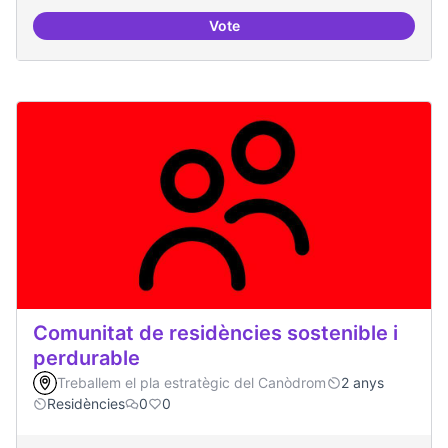
Vote
Programa cultural a nivell de ciut
Comunitat de residències sostenible i
perdurable
Treballem el pla estratègic del Canòdrom
2 anys
Residències
0
0