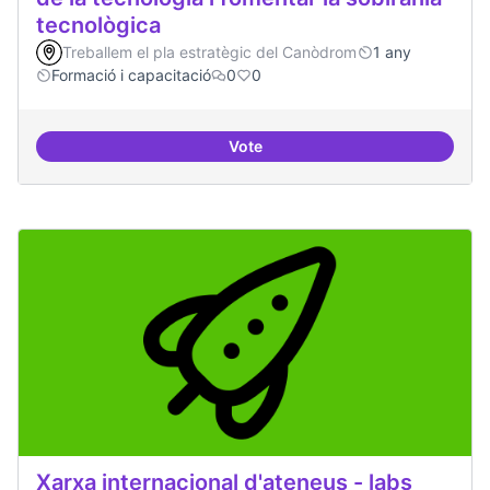
tecnològica
Treballem el pla estratègic del Canòdrom
1 any
Formació i capacitació
0
0
Vote
Formacions en la conscienciació d
Xarxa internacional d'ateneus - labs