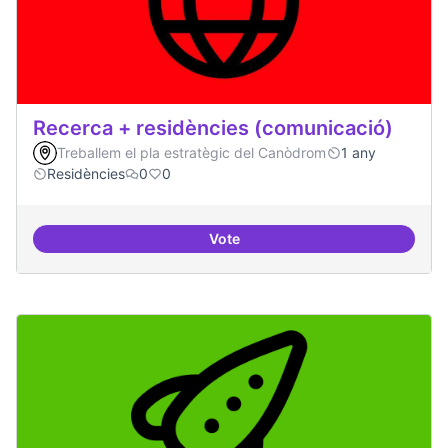
Recerca + residències (comunicació)
Treballem el pla estratègic del Canòdrom
1 any
Residències
0
0
Vote
Recerca + residències (comunica