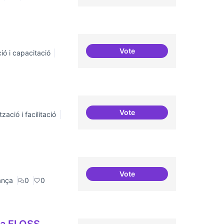
Vote
ió i capacitació
Cursos de podcast i twitch
Vote
zació i facilitació
ILP Drets Digitals
Vote
Actividades vinculadas a la
ança
0
0