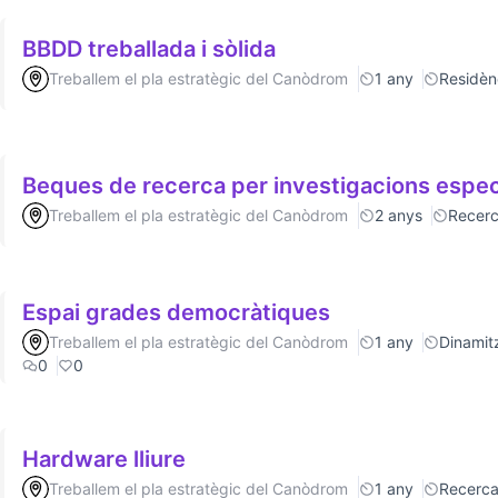
BBDD treballada i sòlida
Treballem el pla estratègic del Canòdrom
1 any
Residèn
Beques de recerca per investigacions espec
Treballem el pla estratègic del Canòdrom
2 anys
Recer
Espai grades democràtiques
Treballem el pla estratègic del Canòdrom
1 any
Dinamitz
0
0
Hardware lliure
Treballem el pla estratègic del Canòdrom
1 any
Recerc