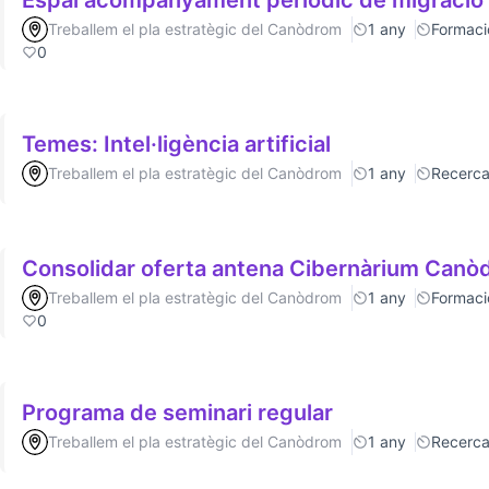
Espai acompanyament periòdic de migració
Treballem el pla estratègic del Canòdrom
1 any
Formaci
0
Temes: Intel·ligència artificial
Treballem el pla estratègic del Canòdrom
1 any
Recerc
Consolidar oferta antena Cibernàrium Can
Treballem el pla estratègic del Canòdrom
1 any
Formaci
0
Programa de seminari regular
Treballem el pla estratègic del Canòdrom
1 any
Recerc