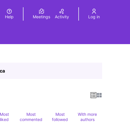
Help
Meetings
Activity
Log in
a
Elegir el idioma
Choose language
ica
Most
Most
Most
With more
liked
commented
followed
authors