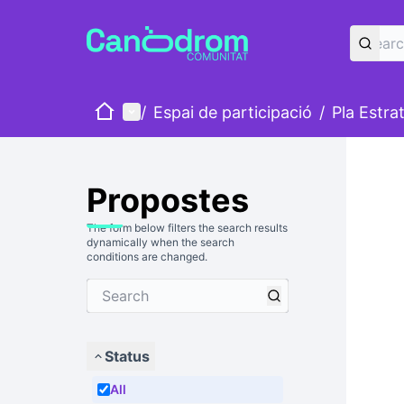
Home
Main menu
/
Espai de participació
/
Pla Estra
Propostes
The form below filters the search results
dynamically when the search
conditions are changed.
Status
All