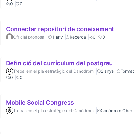
0
0
Connectar repositori de coneixement
Official proposal
1 any
Recerca
0
0
Definició del currículum del postgrau
Treballem el pla estratègic del Canòdrom
2 anys
Formac
0
0
Mobile Social Congress
Treballem el pla estratègic del Canòdrom
Canòdrom Obert