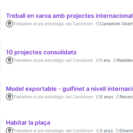
Treball en xarxa amb projectes internaciona
Treballem el pla estratègic del Canòdrom
Canòdrom Obert
10 projectes consolidats
Treballem el pla estratègic del Canòdrom
1 any
Residèn
Model exportable - guifinet a nivell internac
Treballem el pla estratègic del Canòdrom
5 anys
Recer
Habitar la plaça
Treballem el pla estratègic del Canòdrom
2 anys
Dinamit