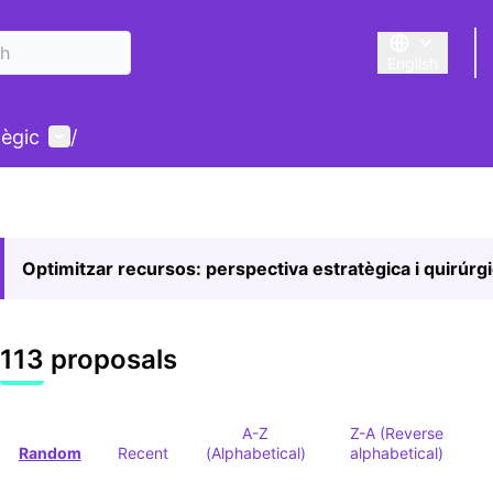
English
Triar la llengu
User menu
tègic
/
Optimitzar recursos: perspectiva estratègica i quirúrg
113 proposals
A-Z
Z-A (Reverse
Random
Recent
(Alphabetical)
alphabetical)