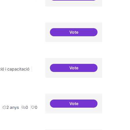
Vote
Connectar repositori de co
Vote
ió i capacitació
Definició del currículum del
Vote
Mobile Social Congress
2 anys
0
0