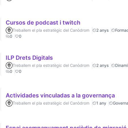
Cursos de podcast i twitch
Treballem el pla estratègic del Canòdrom
2 anys
Formac
0
0
ILP Drets Digitals
Treballem el pla estratègic del Canòdrom
2 anys
Dinamit
0
0
Actividades vinculadas a la governança
Treballem el pla estratègic del Canòdrom
1 any
Govern