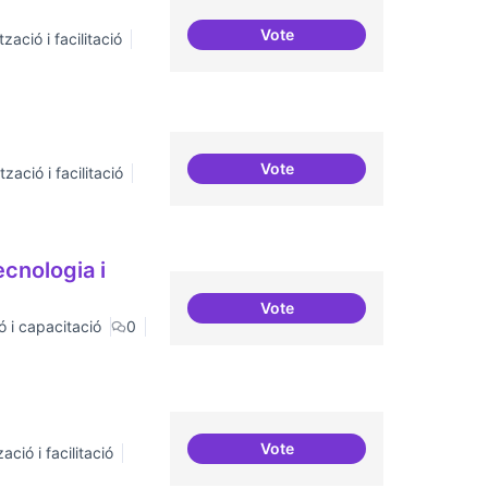
Vote
zació i facilitació
Incubadora d'ILPs
Vote
zació i facilitació
Moviment Activista Digital
ecnologia i
Vote
Formacions en la consciencia
ó i capacitació
0
Vote
ació i facilitació
Espai on la gent expressi i d