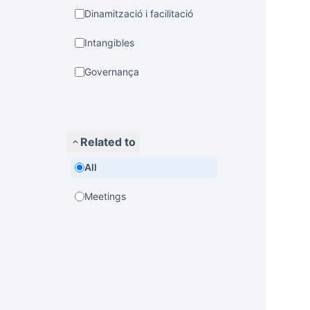
Dinamització i facilitació
Intangibles
Governança
Related to
All
Meetings