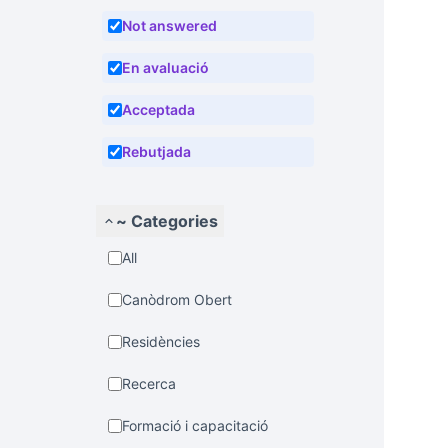
Not answered
En avaluació
Acceptada
Rebutjada
~ Categories
All
Canòdrom Obert
Residències
Recerca
Formació i capacitació