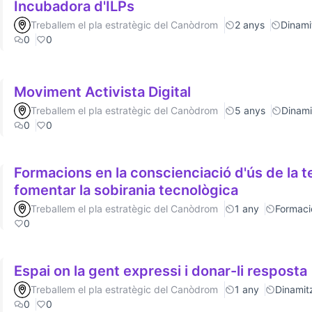
Incubadora d'ILPs
Treballem el pla estratègic del Canòdrom
2 anys
Dinamit
0
0
Moviment Activista Digital
Treballem el pla estratègic del Canòdrom
5 anys
Dinamit
0
0
Formacions en la conscienciació d'ús de la t
fomentar la sobirania tecnològica
Treballem el pla estratègic del Canòdrom
1 any
Formaci
0
Espai on la gent expressi i donar-li resposta
Treballem el pla estratègic del Canòdrom
1 any
Dinamitz
0
0