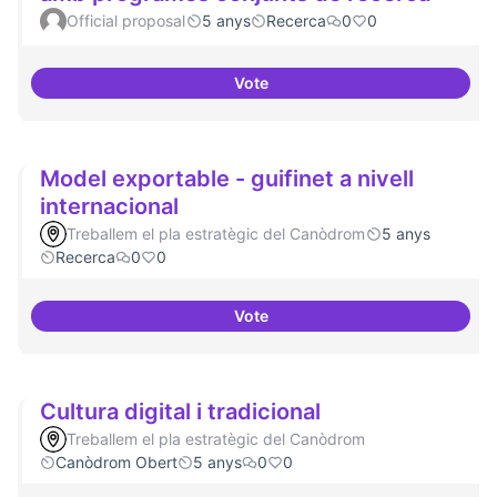
Official proposal
5 anys
Recerca
0
0
Vote
Xarxa internacional d'ateneus -
Model exportable - guifinet a nivell
internacional
Treballem el pla estratègic del Canòdrom
5 anys
Recerca
0
0
Vote
Model exportable - guifinet a niv
Cultura digital i tradicional
Treballem el pla estratègic del Canòdrom
Canòdrom Obert
5 anys
0
0