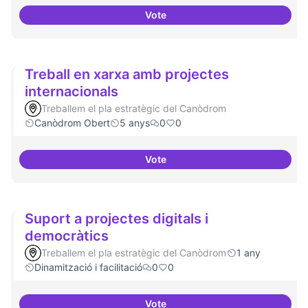
Vote
Cultura digital i tradicional
Treball en xarxa amb projectes
internacionals
Treballem el pla estratègic del Canòdrom
Canòdrom Obert
5 anys
0
0
Vote
Treball en xarxa amb projectes i
Suport a projectes digitals i
democràtics
Treballem el pla estratègic del Canòdrom
1 any
Dinamització i facilitació
0
0
Vote