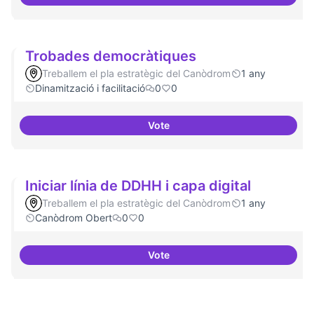
Suport a projectes digitals i dem
Trobades democràtiques
Treballem el pla estratègic del Canòdrom
1 any
Dinamització i facilitació
0
0
Vote
Trobades democràtiques
Iniciar línia de DDHH i capa digital
Treballem el pla estratègic del Canòdrom
1 any
Canòdrom Obert
0
0
Vote
Iniciar línia de DDHH i capa digita