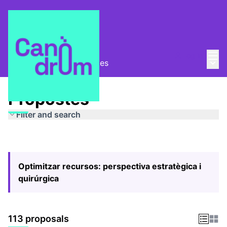
Mai
Log in
Main
Pla Estratègic
/
Propostes
Propostes
Filter and search
Optimitzar recursos: perspectiva estratègica i
quirúrgica
113 proposals