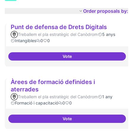
Order proposals by:
Punt de defensa de Drets Digitals
Treballem el pla estratègic del Canòdrom
5 anys
Intangibles
0
0
Vote
Punt de defensa de Drets Digital
Àrees de formació definides i
aterrades
Treballem el pla estratègic del Canòdrom
1 any
Formació i capacitació
0
0
Vote
Àrees de formació definides i at