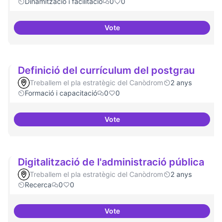
Dinamització i facilitació
0
0
Vote
ILP Drets Digitals
Definició del currículum del postgrau
Treballem el pla estratègic del Canòdrom
2 anys
Formació i capacitació
0
0
Vote
Definició del currículum del pos
Digitalització de l'administració pública
Treballem el pla estratègic del Canòdrom
2 anys
Recerca
0
0
Vote
Digitalització de l'administració 