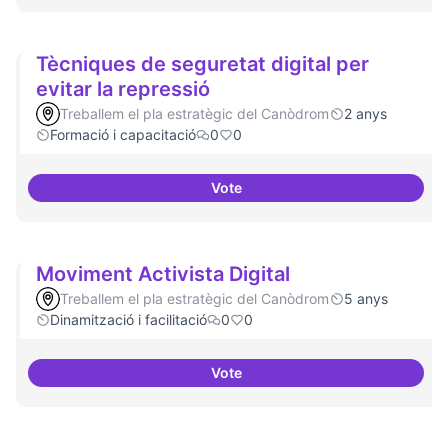
Tècniques de seguretat digital per
evitar la repressió
Treballem el pla estratègic del Canòdrom
2 anys
Formació i capacitació
0
0
Vote
Tècniques de seguretat digital pe
Moviment Activista Digital
Treballem el pla estratègic del Canòdrom
5 anys
Dinamització i facilitació
0
0
Vote
Moviment Activista Digital