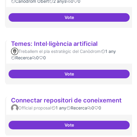
Canòdrom Obert
2 anys
0
0
Vote
Bar obert i dinamitzat
Temes: Intel·ligència artificial
Treballem el pla estratègic del Canòdrom
1 any
Recerca
0
0
Vote
Temes: Intel·ligència artificial
Connectar repositori de coneixement
Official proposal
1 any
Recerca
0
0
Vote
Connectar repositori de coneix