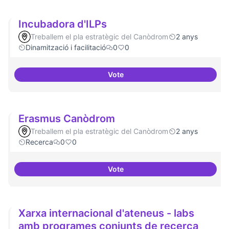
Incubadora d'ILPs
Treballem el pla estratègic del Canòdrom
2 anys
Dinamització i facilitació
0
0
Vote
Incubadora d'ILPs
Erasmus Canòdrom
Treballem el pla estratègic del Canòdrom
2 anys
Recerca
0
0
Vote
Erasmus Canòdrom
Xarxa internacional d'ateneus - labs
amb programes conjunts de recerca