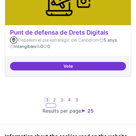
Punt de defensa de Drets Digitals
Treballem el pla estratègic del Canòdrom
5 anys
Intangibles
0
0
Vote
Punt de defensa de Drets Digitals
1
2
3
4
5
Results per page:
25