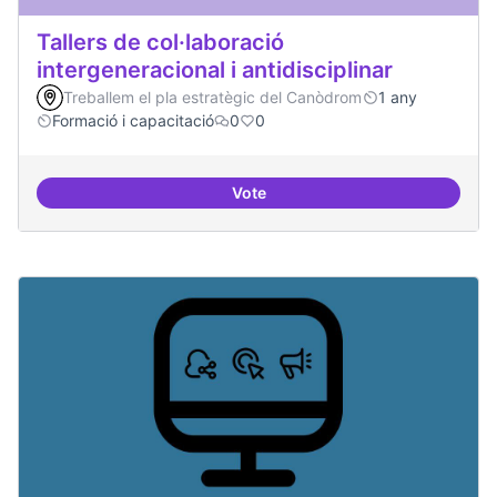
Tallers de col·laboració
intergeneracional i antidisciplinar
Treballem el pla estratègic del Canòdrom
1 any
Formació i capacitació
0
0
Vote
Tallers de col·laboració intergene