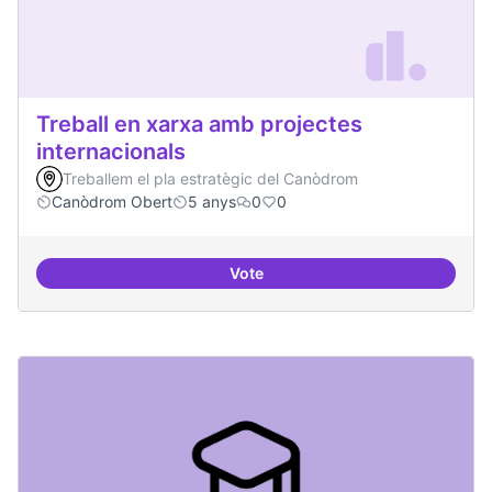
Treball en xarxa amb projectes
internacionals
Treballem el pla estratègic del Canòdrom
Canòdrom Obert
5 anys
0
0
Vote
Treball en xarxa amb projectes i