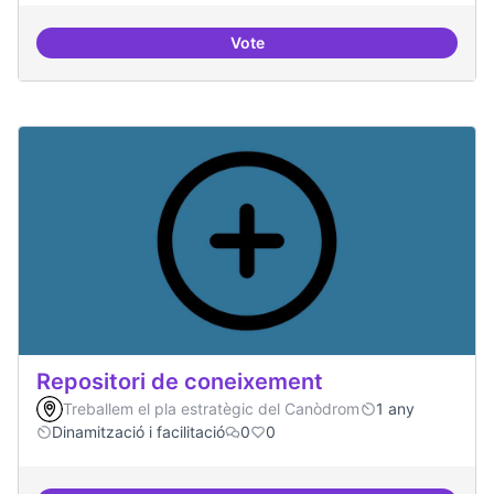
Vote
Residències d'èxit
Repositori de coneixement
Treballem el pla estratègic del Canòdrom
1 any
Dinamització i facilitació
0
0