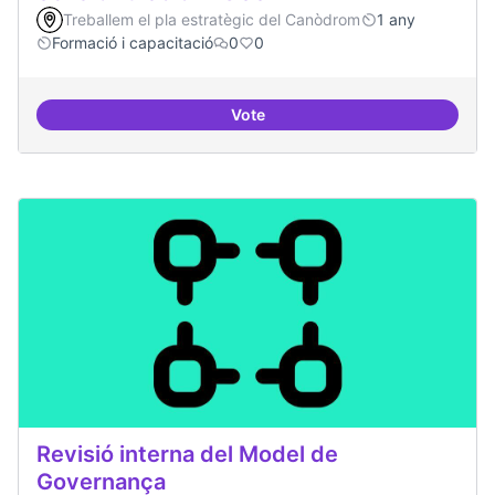
Treballem el pla estratègic del Canòdrom
1 any
Formació i capacitació
0
0
Vote
Sensibilització FLOSS
Revisió interna del Model de
Governança