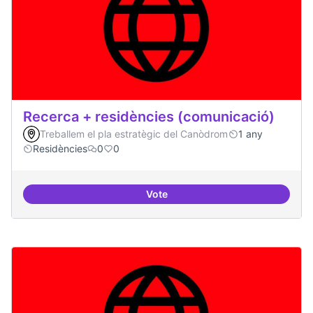
Recerca + residències (comunicació)
Treballem el pla estratègic del Canòdrom
1 any
Residències
0
0
Vote
Recerca + residències (comunica