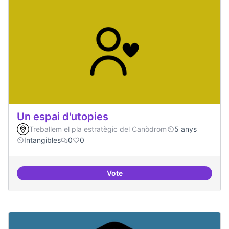
Un espai d'utopies
Treballem el pla estratègic del Canòdrom
5 anys
Intangibles
0
0
Vote
Un espai d'utopies