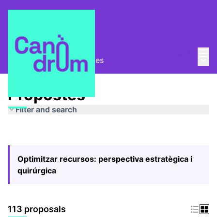
Mai
Log in
Main
Pla Estratègic
/
Propostes
Propostes
Filter and search
Optimitzar recursos: perspectiva estratègica i
quirúrgica
113 proposals