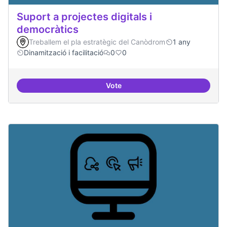
Suport a projectes digitals i
democràtics
Treballem el pla estratègic del Canòdrom
1 any
Dinamització i facilitació
0
0
Vote
Suport a projectes digitals i dem