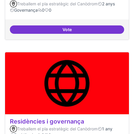
Treballem el pla estratègic del Canòdrom
2 anys
Governança
0
0
Vote
Revisió interna del Model de Go
Residències i governança
Treballem el pla estratègic del Canòdrom
1 any