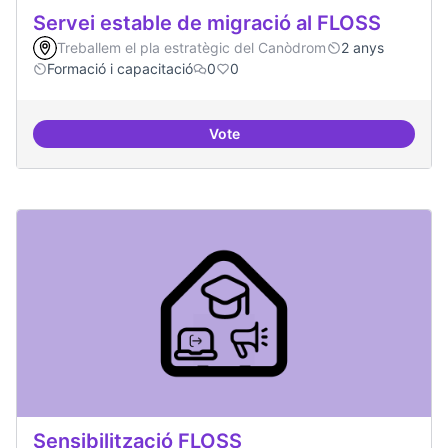
Servei estable de migració al FLOSS
Treballem el pla estratègic del Canòdrom
2 anys
Formació i capacitació
0
0
Vote
Servei estable de migració al FL
Sensibilització FLOSS