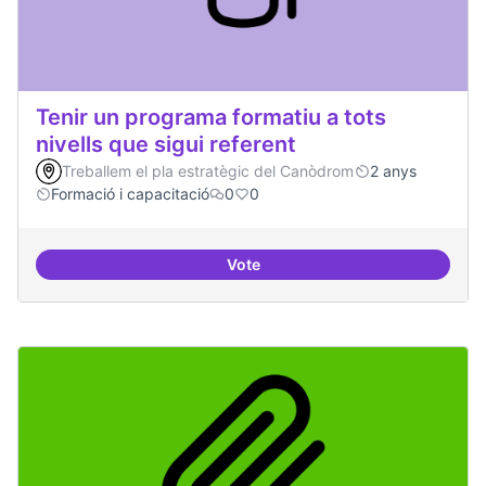
Tenir un programa formatiu a tots
nivells que sigui referent
Treballem el pla estratègic del Canòdrom
2 anys
Formació i capacitació
0
0
Vote
Tenir un programa formatiu a tots