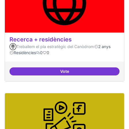
Recerca + residències
Treballem el pla estratègic del Canòdrom
2 anys
Residències
0
0
Vote
Recerca + residències