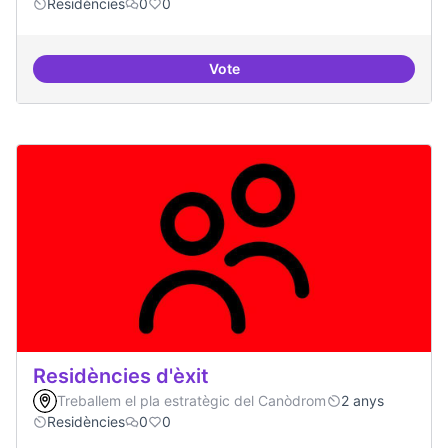
Residències
0
0
Vote
Residències i governança
Residències d'èxit
Treballem el pla estratègic del Canòdrom
2 anys
Residències
0
0