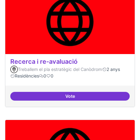
Recerca i re-avaluació
Treballem el pla estratègic del Canòdrom
2 anys
Residències
0
0
Vote
Recerca i re-avaluació