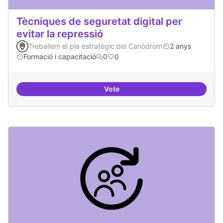
Tècniques de seguretat digital per
evitar la repressió
Treballem el pla estratègic del Canòdrom
2 anys
Formació i capacitació
0
0
Vote
Tècniques de seguretat digital per