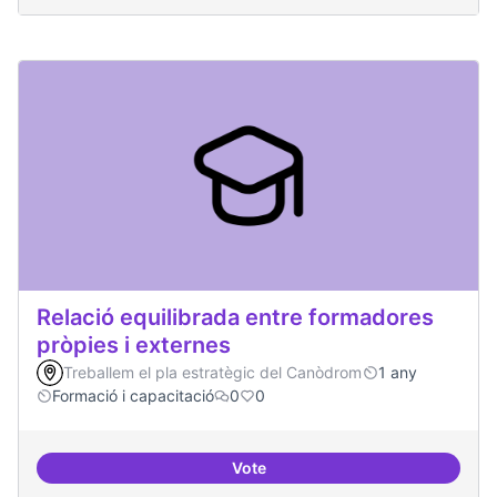
Relació equilibrada entre formadores
pròpies i externes
Treballem el pla estratègic del Canòdrom
1 any
Formació i capacitació
0
0
Vote
Relació equilibrada entre formad