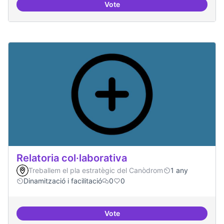
Vote
Repositori de coneixement
Relatoria col·laborativa
Treballem el pla estratègic del Canòdrom
1 any
Dinamització i facilitació
0
0
Vote
Relatoria col·laborativa