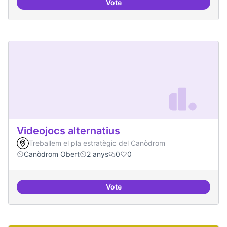
Vote
Xarxa internacional d'ateneus -
Videojocs alternatius
Treballem el pla estratègic del Canòdrom
Canòdrom Obert
2 anys
0
0
Vote
Videojocs alternatius