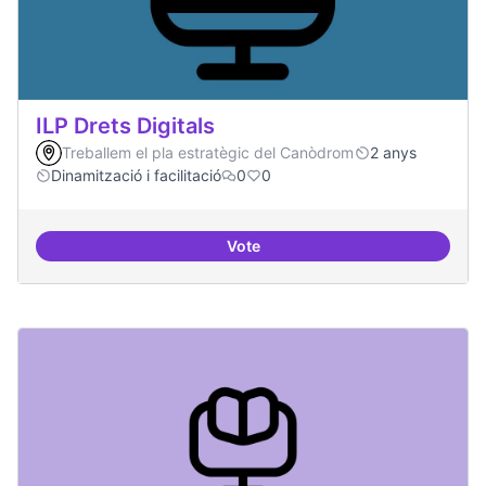
ILP Drets Digitals
Treballem el pla estratègic del Canòdrom
2 anys
Dinamització i facilitació
0
0
Vote
ILP Drets Digitals