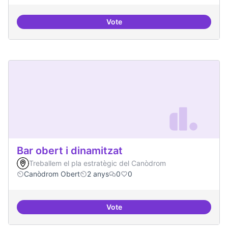
Vote
Beques de recerca per investiga
Bar obert i dinamitzat
Treballem el pla estratègic del Canòdrom
Canòdrom Obert
2 anys
0
0
Vote
Bar obert i dinamitzat