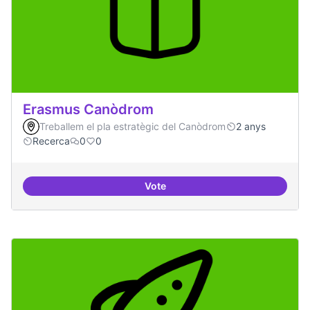
Erasmus Canòdrom
Treballem el pla estratègic del Canòdrom
2 anys
Recerca
0
0
Vote
Erasmus Canòdrom