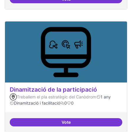
Espai grades democràtiques
Dinamització de la participació
Treballem el pla estratègic del Canòdrom
1 any
Dinamització i facilitació
0
0
Vote
Dinamització de la participació