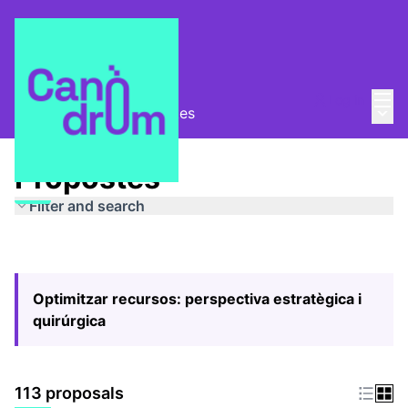
Mai
Log in
Main
Pla Estratègic
/
Propostes
Propostes
Filter and search
Optimitzar recursos: perspectiva estratègica i
quirúrgica
113 proposals