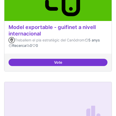
Model exportable - guifinet a nivell
internacional
Treballem el pla estratègic del Canòdrom
5 anys
Recerca
0
0
Vote
Model exportable - guifinet a nive