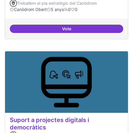
Treballem el pla estratègic del Canòdrom
Canòdrom Obert
5 anys
0
0
Vote
Treball en xarxa amb projectes i
Suport a projectes digitals i
democràtics