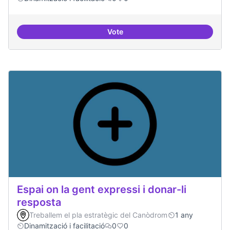
Vote
Trobades democràtiques
Espai on la gent expressi i donar-li
resposta
Treballem el pla estratègic del Canòdrom
1 any
Dinamització i facilitació
0
0