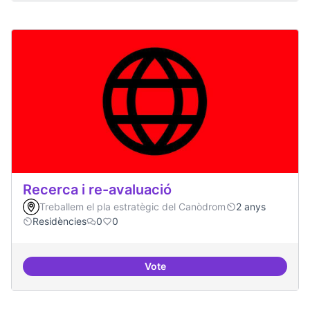
Recerca i re-avaluació
Treballem el pla estratègic del Canòdrom
2 anys
Residències
0
0
Vote
Recerca i re-avaluació