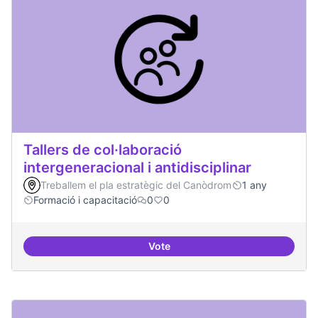
Tallers de col·laboració
intergeneracional i antidisciplinar
Treballem el pla estratègic del Canòdrom
1 any
Formació i capacitació
0
0
Vote
Tallers de col·laboració intergene