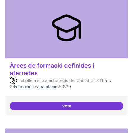
Àrees de formació definides i
aterrades
Treballem el pla estratègic del Canòdrom
1 any
Formació i capacitació
0
0
Vote
Àrees de formació definides i at