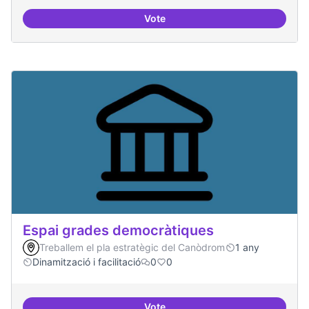
Vote
Protocol de rebuda de demande
Espai grades democràtiques
Treballem el pla estratègic del Canòdrom
1 any
Dinamització i facilitació
0
0
Vote