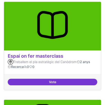
Espai on fer masterclass
Treballem el pla estratègic del Canòdrom
2 anys
Recerca
0
0
Vote
Espai on fer masterclass