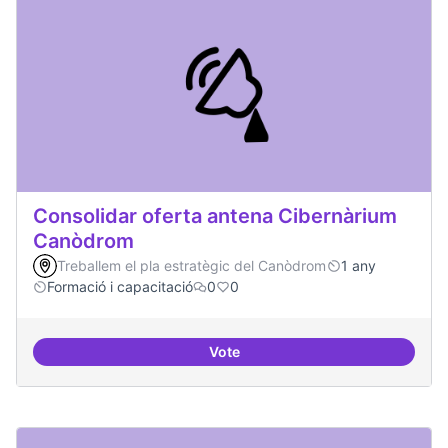
Consolidar oferta antena Cibernàrium
Canòdrom
Treballem el pla estratègic del Canòdrom
1 any
Formació i capacitació
0
0
Vote
Consolidar oferta antena Ciber