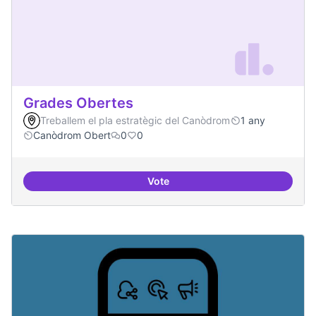
Grades Obertes
Treballem el pla estratègic del Canòdrom
1 any
Canòdrom Obert
0
0
Vote
Grades Obertes