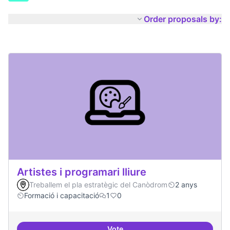
Order proposals by:
Artistes i programari lliure
Treballem el pla estratègic del Canòdrom
2 anys
Formació i capacitació
1
0
Vote