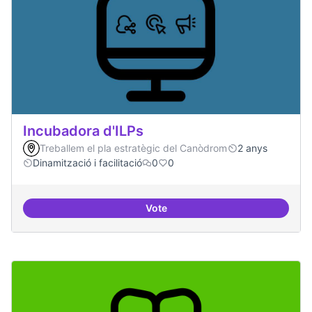
Incubadora d'ILPs
Treballem el pla estratègic del Canòdrom
2 anys
Dinamització i facilitació
0
0
Vote
Incubadora d'ILPs