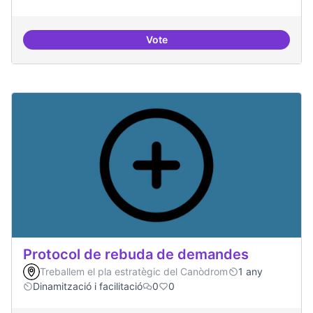
Vote
Espai on la gent expressi i donar
Protocol de rebuda de demandes
Treballem el pla estratègic del Canòdrom
1 any
Dinamització i facilitació
0
0