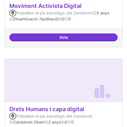
Moviment Activista Digital
Treballem el pla estratègic del Canòdrom
5 anys
Dinamització i facilitació
0
0
Vote
Moviment Activista Digital
Drets Humans i capa digital
Treballem el pla estratègic del Canòdrom
Canòdrom Obert
2 anys
0
0