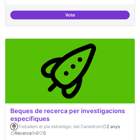
Vote
Drets Humans i capa digital
Beques de recerca per investigacions
específiques
Treballem el pla estratègic del Canòdrom
2 anys
Recerca
0
0