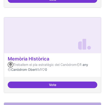
Artistes i programari lliure
Memòria HIstòrica
Treballem el pla estratègic del Canòdrom
1 any
Canòdrom Obert
1
0
Vote
Memòria HIstòrica