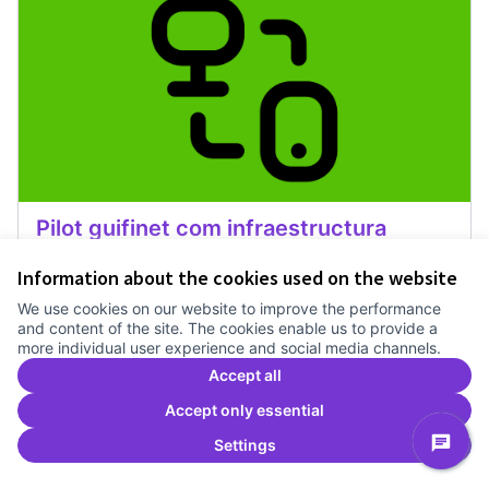
Pilot guifinet com infraestructura
Treballem el pla estratègic del Canòdrom
1 any
Information about the cookies used on the website
Recerca
0
0
We use cookies on our website to improve the performance
and content of the site. The cookies enable us to provide a
more individual user experience and social media channels.
Vote
Pilot guifinet com infraestructur
Accept all
Accept only essential
Settings