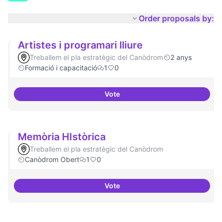
Order proposals by:
Artistes i programari lliure
Treballem el pla estratègic del Canòdrom
2 anys
Formació i capacitació
1
0
Vote
Artistes i programari lliure
Memòria HIstòrica
Treballem el pla estratègic del Canòdrom
Canòdrom Obert
1
0
Vote
Memòria HIstòrica