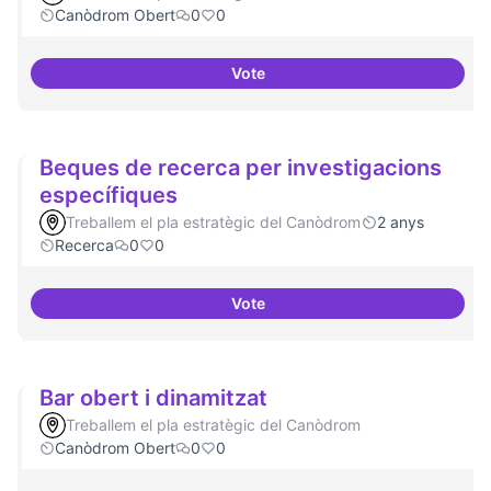
Canòdrom Obert
0
0
Vote
Drets Humans i capa digital
Beques de recerca per investigacions
específiques
Treballem el pla estratègic del Canòdrom
2 anys
Recerca
0
0
Vote
Beques de recerca per investiga
Bar obert i dinamitzat
Treballem el pla estratègic del Canòdrom
Canòdrom Obert
0
0