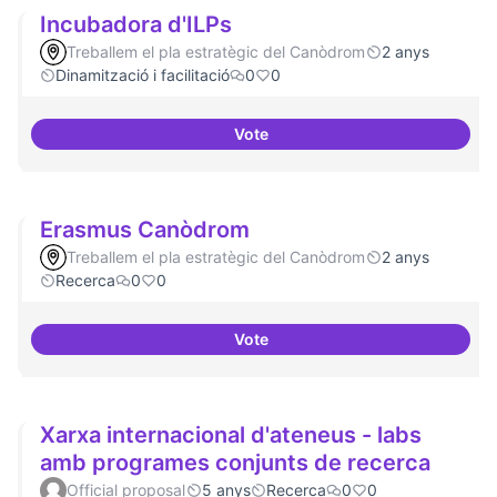
Incubadora d'ILPs
Treballem el pla estratègic del Canòdrom
2 anys
Dinamització i facilitació
0
0
Vote
Incubadora d'ILPs
Erasmus Canòdrom
Treballem el pla estratègic del Canòdrom
2 anys
Recerca
0
0
Vote
Erasmus Canòdrom
Xarxa internacional d'ateneus - labs
amb programes conjunts de recerca
Official proposal
5 anys
Recerca
0
0