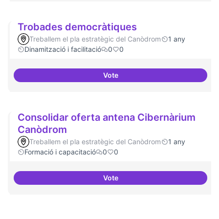
Trobades democràtiques
Treballem el pla estratègic del Canòdrom
1 any
Dinamització i facilitació
0
0
Vote
Trobades democràtiques
Consolidar oferta antena Cibernàrium
Canòdrom
Treballem el pla estratègic del Canòdrom
1 any
Formació i capacitació
0
0
Vote
Consolidar oferta antena Ciber