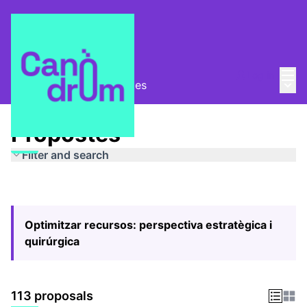
Mai
Log in
Main
Pla Estratègic
/
Propostes
Propostes
Filter and search
Optimitzar recursos: perspectiva estratègica i
quirúrgica
113 proposals