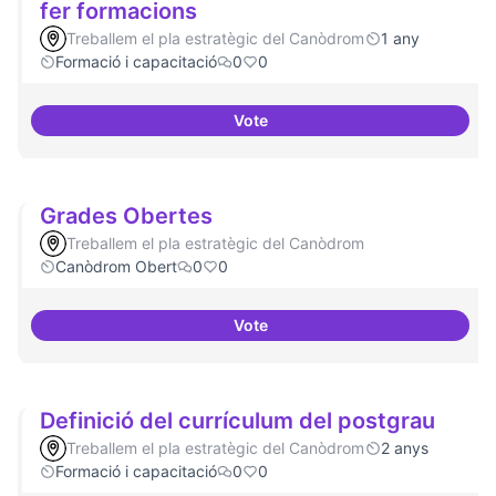
fer formacions
Treballem el pla estratègic del Canòdrom
1 any
Formació i capacitació
0
0
Vote
Col·laboració amb Torre Jussana
Grades Obertes
Treballem el pla estratègic del Canòdrom
Canòdrom Obert
0
0
Vote
Grades Obertes
Definició del currículum del postgrau
Treballem el pla estratègic del Canòdrom
2 anys
Formació i capacitació
0
0