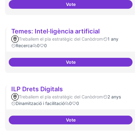
Vote
Bar obert i dinamitzat
Temes: Intel·ligència artificial
Treballem el pla estratègic del Canòdrom
1 any
Recerca
0
0
Vote
Temes: Intel·ligència artificial
ILP Drets Digitals
Treballem el pla estratègic del Canòdrom
2 anys
Dinamització i facilitació
0
0
Vote
ILP Drets Digitals