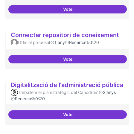
Vote
Definició del currículum del pos
Connectar repositori de coneixement
Official proposal
1 any
Recerca
0
0
Vote
Connectar repositori de coneix
Digitalització de l'administració pública
Treballem el pla estratègic del Canòdrom
2 anys
Recerca
0
0
Vote
Digitalització de l'administració 