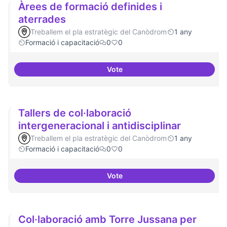
Àrees de formació definides i
aterrades
Treballem el pla estratègic del Canòdrom
1 any
Formació i capacitació
0
0
Vote
Àrees de formació definides i at
Tallers de col·laboració
intergeneracional i antidisciplinar
Treballem el pla estratègic del Canòdrom
1 any
Formació i capacitació
0
0
Vote
Tallers de col·laboració intergene
Col·laboració amb Torre Jussana per