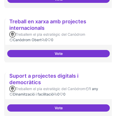
Cultura digital i tradicional
Treball en xarxa amb projectes
internacionals
Treballem el pla estratègic del Canòdrom
Canòdrom Obert
0
0
Vote
Treball en xarxa amb projectes i
Suport a projectes digitals i
democràtics
Treballem el pla estratègic del Canòdrom
1 any
Dinamització i facilitació
0
0
Vote
Suport a projectes digitals i dem