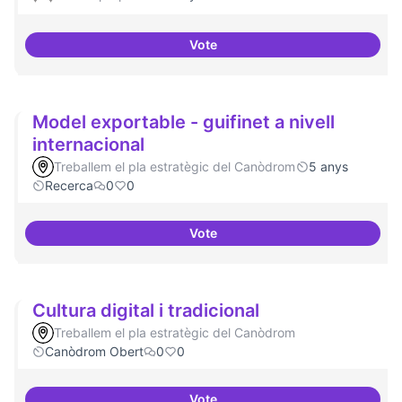
Vote
Xarxa internacional d'ateneus -
Model exportable - guifinet a nivell
internacional
Treballem el pla estratègic del Canòdrom
5 anys
Recerca
0
0
Vote
Model exportable - guifinet a niv
Cultura digital i tradicional
Treballem el pla estratègic del Canòdrom
Canòdrom Obert
0
0
Vote