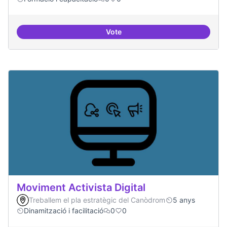
Vote
Tècniques de seguretat digital per
Moviment Activista Digital
Treballem el pla estratègic del Canòdrom
5 anys
Dinamització i facilitació
0
0