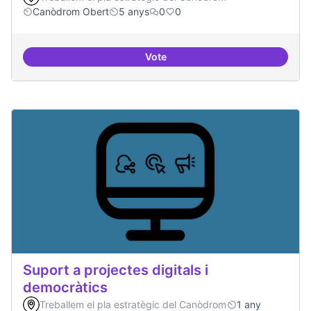
Canòdrom Obert
5 anys
0
0
Vote
Treball en xarxa amb projectes i
Suport a projectes digitals i
democràtics
Treballem el pla estratègic del Canòdrom
1 any