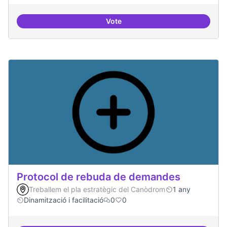
Vote
Espai on la gent expressi i donar
Protocol de rebuda de demandes
Treballem el pla estratègic del Canòdrom
1 any
Dinamització i facilitació
0
0