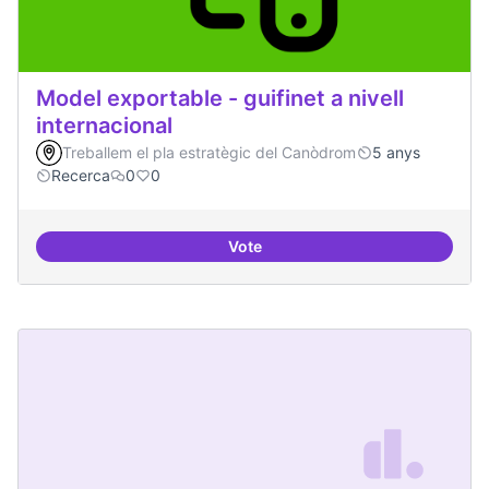
Model exportable - guifinet a nivell
internacional
Treballem el pla estratègic del Canòdrom
5 anys
Recerca
0
0
Vote
Model exportable - guifinet a nive