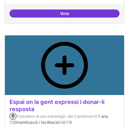
Vote
Trobades democràtiques
Espai on la gent expressi i donar-li
resposta
Treballem el pla estratègic del Canòdrom
1 any
Dinamització i facilitació
0
0