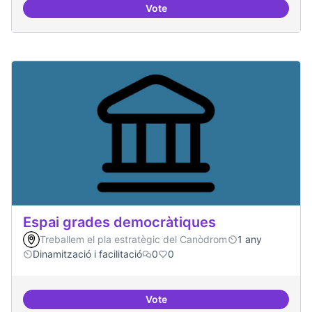
Vote
Protocol de rebuda de demande
Espai grades democràtiques
Treballem el pla estratègic del Canòdrom
1 any
Dinamització i facilitació
0
0
Vote
Espai grades democràtiques