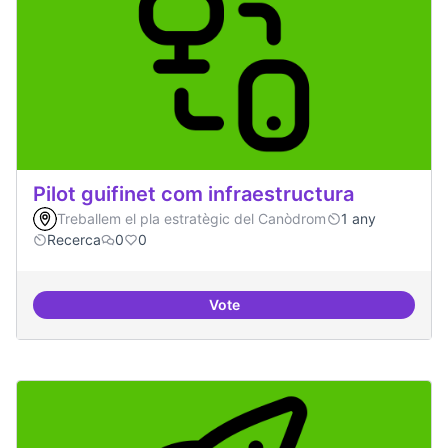
Pilot guifinet com infraestructura
Treballem el pla estratègic del Canòdrom
1 any
Recerca
0
0
Vote
Pilot guifinet com infraestructur