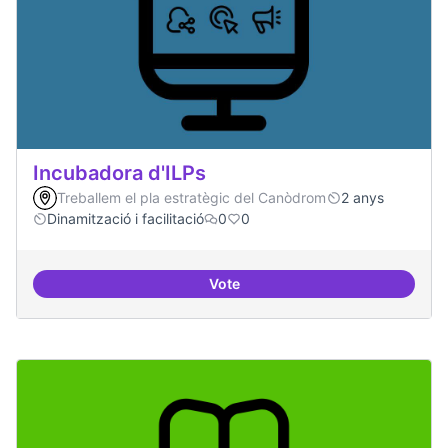
Incubadora d'ILPs
Treballem el pla estratègic del Canòdrom
2 anys
Dinamització i facilitació
0
0
Vote
Incubadora d'ILPs