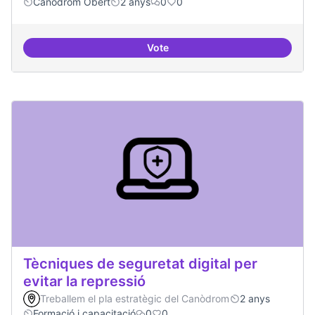
Canòdrom Obert
2 anys
0
0
Vote
Bar obert i dinamitzat
Tècniques de seguretat digital per
evitar la repressió
Treballem el pla estratègic del Canòdrom
2 anys
Formació i capacitació
0
0