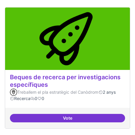
Beques de recerca per investigacions
específiques
Treballem el pla estratègic del Canòdrom
2 anys
Recerca
0
0
Vote
Beques de recerca per investiga