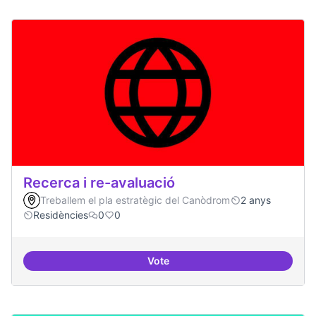
Recerca i re-avaluació
Treballem el pla estratègic del Canòdrom
2 anys
Residències
0
0
Vote
Recerca i re-avaluació