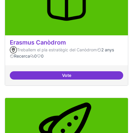
Erasmus Canòdrom
Treballem el pla estratègic del Canòdrom
2 anys
Recerca
0
0
Vote
Erasmus Canòdrom