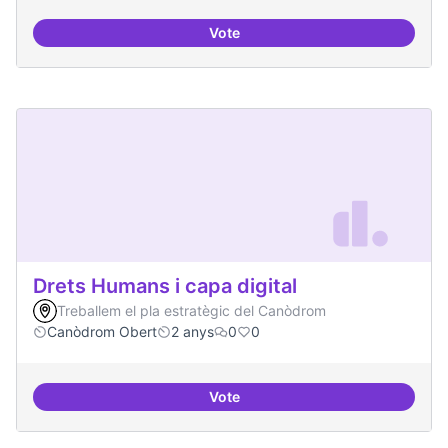
Vote
Moviment Activista Digital
Drets Humans i capa digital
Treballem el pla estratègic del Canòdrom
Canòdrom Obert
2 anys
0
0
Vote
Drets Humans i capa digital