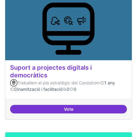
Suport a projectes digitals i
democràtics
Treballem el pla estratègic del Canòdrom
1 any
Dinamització i facilitació
0
0
Vote
Suport a projectes digitals i dem