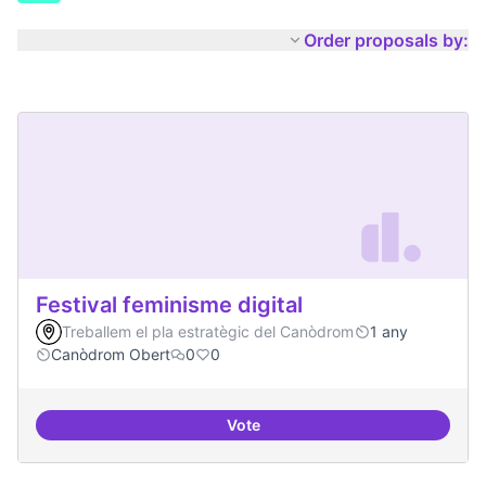
Order proposals by:
Festival feminisme digital
Treballem el pla estratègic del Canòdrom
1 any
Canòdrom Obert
0
0
Vote
Festival feminisme digital