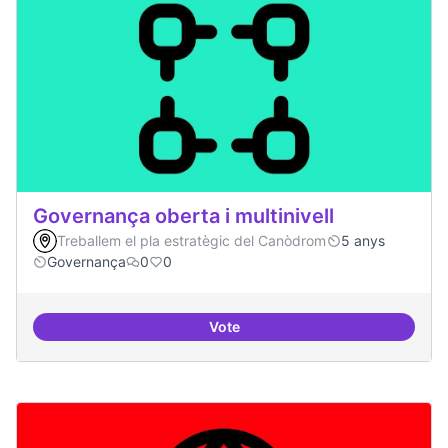
Governança oberta i multinivell
Treballem el pla estratègic del Canòdrom
5 anys
Governança
0
0
Vote
Governança oberta i multinivell