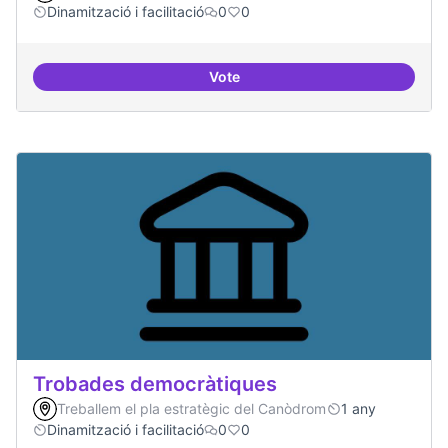
Dinamització i facilitació
0
0
Vote
Suport a projectes digitals i dem
Trobades democràtiques
Treballem el pla estratègic del Canòdrom
1 any
Dinamització i facilitació
0
0