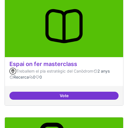
Espai on fer masterclass
Treballem el pla estratègic del Canòdrom
2 anys
Recerca
0
0
Vote
Espai on fer masterclass