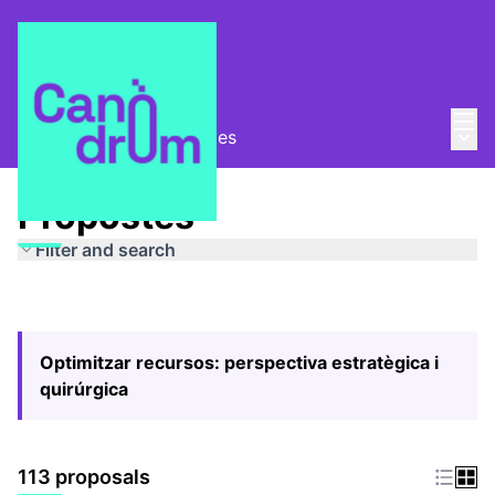
Mai
Log in
Main
Pla Estratègic
/
Propostes
Propostes
Filter and search
Optimitzar recursos: perspectiva estratègica i
quirúrgica
113 proposals