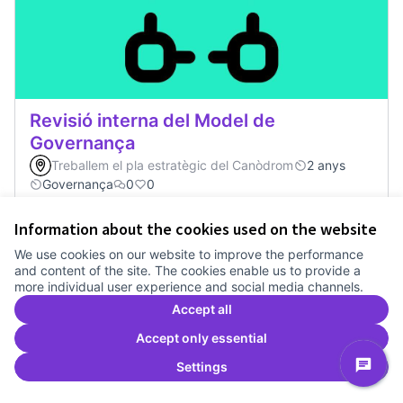
Revisió interna del Model de
Governança
Treballem el pla estratègic del Canòdrom
2 anys
Governança
0
0
Information about the cookies used on the website
Vote
Revisió interna del Model de Go
We use cookies on our website to improve the performance
and content of the site. The cookies enable us to provide a
more individual user experience and social media channels.
Accept all
Accept only essential
Settings