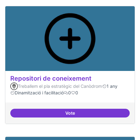
Repositori de coneixement
Treballem el pla estratègic del Canòdrom
1 any
Dinamització i facilitació
0
0
Vote
Repositori de coneixement