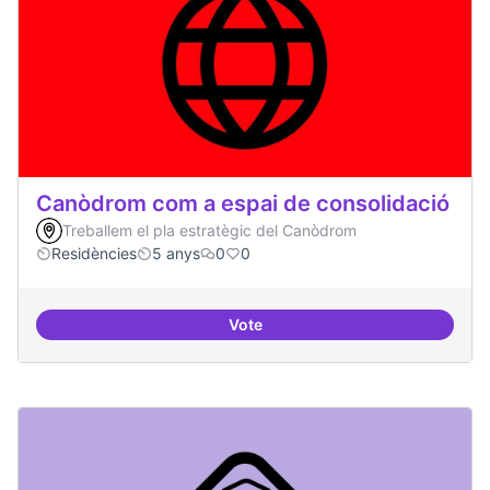
Canòdrom com a espai de consolidació
Treballem el pla estratègic del Canòdrom
Residències
5 anys
0
0
Vote
Canòdrom com a espai de consol