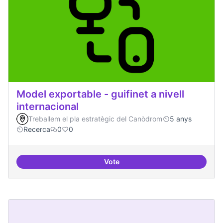
Model exportable - guifinet a nivell
internacional
Treballem el pla estratègic del Canòdrom
5 anys
Recerca
0
0
Vote
Model exportable - guifinet a nive