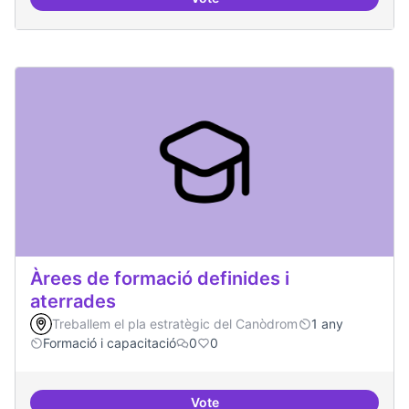
Punt de defensa de Drets Digitals
Àrees de formació definides i
aterrades
Treballem el pla estratègic del Canòdrom
1 any
Formació i capacitació
0
0
Vote