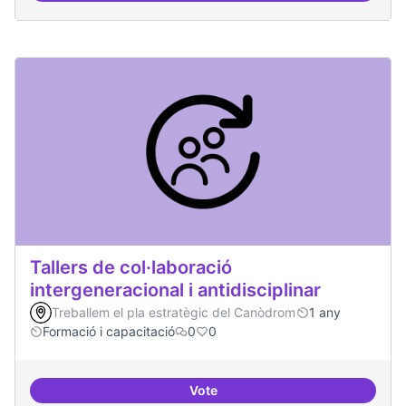
Tallers de col·laboració
intergeneracional i antidisciplinar
Treballem el pla estratègic del Canòdrom
1 any
Formació i capacitació
0
0
Vote
Tallers de col·laboració intergene