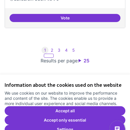
Vote
Iniciar línia de DDHH i capa digita
1
2
3
4
5
Results per page:
25
Information about the cookies used on the website
Terms of Service
We use cookies on our website to improve the performance
Cookie settings
and content of the site. The cookies enable us to provide a
Comunitat Canòdrom at Facebook
(External link)
Comunitat Canòdrom at Instagram
(External link)
Comunitat Canòdrom at YouTube
(External link)
English
more individual user experience and social media channels.
Triar la llengua
Elegir el idioma
Choose language
Accept all
Accept only essential
Settings
C
(E