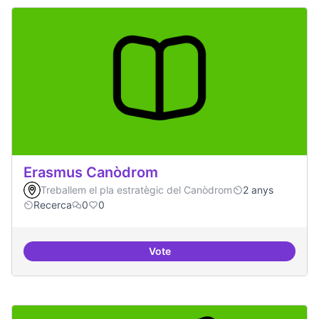
Erasmus Canòdrom
Treballem el pla estratègic del Canòdrom
2 anys
Recerca
0
0
Vote
Erasmus Canòdrom