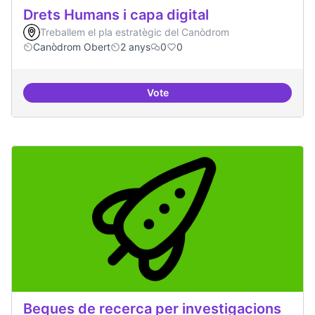
Drets Humans i capa digital
Treballem el pla estratègic del Canòdrom
Canòdrom Obert
2 anys
0
0
Vote
Drets Humans i capa digital
Beques de recerca per investigacions