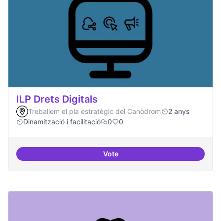
ILP Drets Digitals
Treballem el pla estratègic del Canòdrom
2 anys
Dinamització i facilitació
0
0
Vote
ILP Drets Digitals