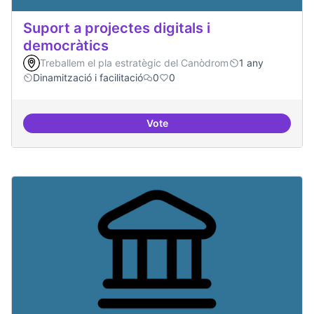
Suport a projectes digitals i
democràtics
Treballem el pla estratègic del Canòdrom
1 any
Dinamització i facilitació
0
0
Vote
Suport a projectes digitals i dem