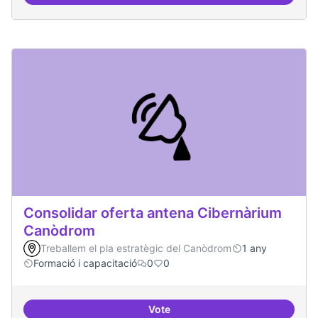
Àrees de formació definides i at
Consolidar oferta antena Cibernàrium
Canòdrom
Treballem el pla estratègic del Canòdrom
1 any
Formació i capacitació
0
0
Vote
Consolidar oferta antena Ciber