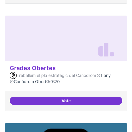
Grades Obertes
Treballem el pla estratègic del Canòdrom
1 any
Canòdrom Obert
0
0
Vote
Grades Obertes