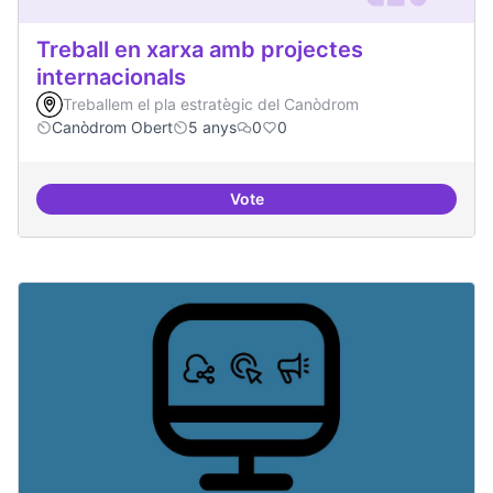
Treball en xarxa amb projectes
internacionals
Treballem el pla estratègic del Canòdrom
Canòdrom Obert
5 anys
0
0
Vote
Treball en xarxa amb projectes i