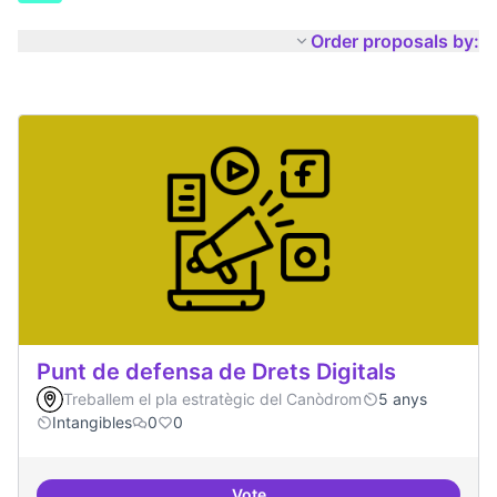
Order proposals by:
Punt de defensa de Drets Digitals
Treballem el pla estratègic del Canòdrom
5 anys
Intangibles
0
0
Vote