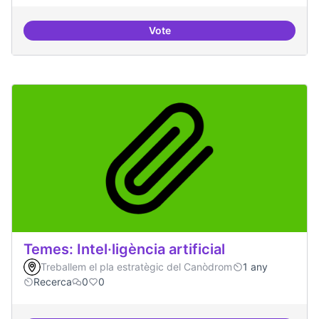
Vote
Bar obert i dinamitzat
Temes: Intel·ligència artificial
Treballem el pla estratègic del Canòdrom
1 any
Recerca
0
0