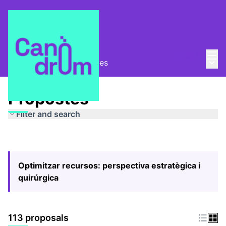
Mai
Log in
Main
Pla Estratègic
/
Propostes
Propostes
Filter and search
Optimitzar recursos: perspectiva estratègica i
quirúrgica
113 proposals