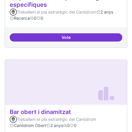
específiques
Treballem el pla estratègic del Canòdrom
2 anys
Recerca
0
0
Vote
Beques de recerca per investiga
Bar obert i dinamitzat
Treballem el pla estratègic del Canòdrom
Canòdrom Obert
2 anys
0
0