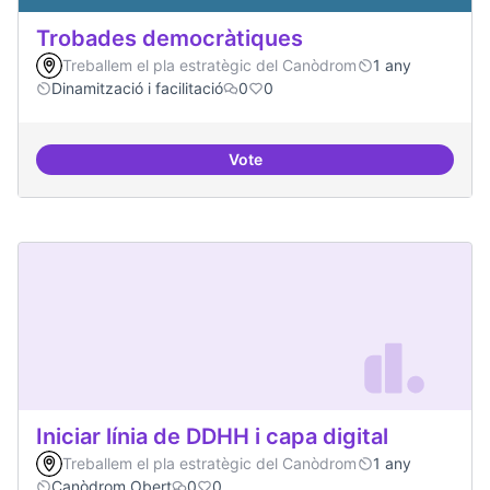
Trobades democràtiques
Treballem el pla estratègic del Canòdrom
1 any
Dinamització i facilitació
0
0
Vote
Trobades democràtiques
Iniciar línia de DDHH i capa digital
Treballem el pla estratègic del Canòdrom
1 any
Canòdrom Obert
0
0