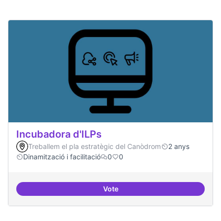
Incubadora d'ILPs
Treballem el pla estratègic del Canòdrom
2 anys
Dinamització i facilitació
0
0
Vote
Incubadora d'ILPs