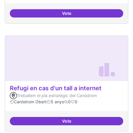
Vote
Investigacions amb component p
Refugi en cas d'un tall a internet
Treballem el pla estratègic del Canòdrom
Canòdrom Obert
5 anys
0
0
Vote
Refugi en cas d'un tall a internet