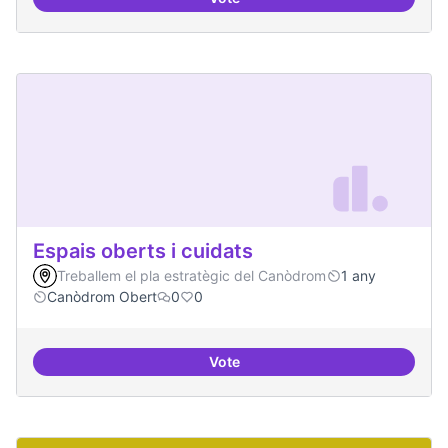
Erasmus Canòdrom
Espais oberts i cuidats
Treballem el pla estratègic del Canòdrom
1 any
Canòdrom Obert
0
0
Vote
Espais oberts i cuidats