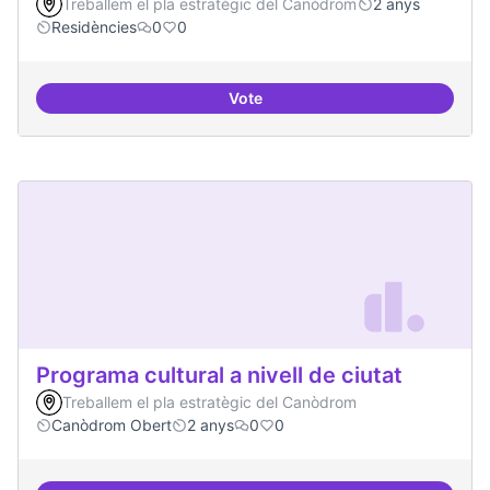
Treballem el pla estratègic del Canòdrom
2 anys
Residències
0
0
Vote
Esdeveniment/Presentació per a
Programa cultural a nivell de ciutat
Treballem el pla estratègic del Canòdrom
Canòdrom Obert
2 anys
0
0