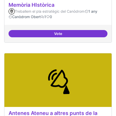
Memòria HIstòrica
Treballem el pla estratègic del Canòdrom
1 any
Canòdrom Obert
1
0
Vote
Memòria HIstòrica
Antenes Ateneu a altres punts de la