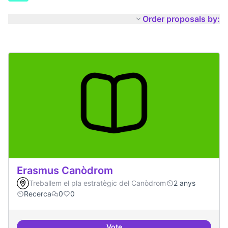
Order proposals by:
Erasmus Canòdrom
Treballem el pla estratègic del Canòdrom
2 anys
Recerca
0
0
Vote