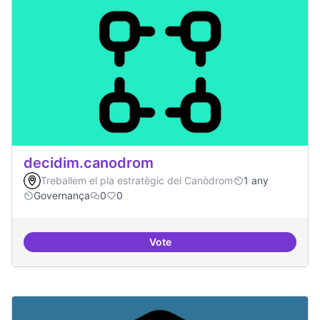
decidim.canodrom
Treballem el pla estratègic del Canòdrom
1 any
Governança
0
0
Vote
decidim.canodrom