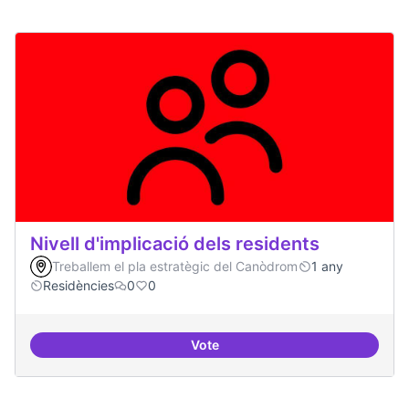
Nivell d'implicació dels residents
Treballem el pla estratègic del Canòdrom
1 any
Residències
0
0
Vote
Nivell d'implicació dels residents