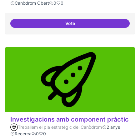
Canòdrom Obert
0
0
Vote
Grades Obertes
Investigacions amb component pràctic
Treballem el pla estratègic del Canòdrom
2 anys
Recerca
0
0