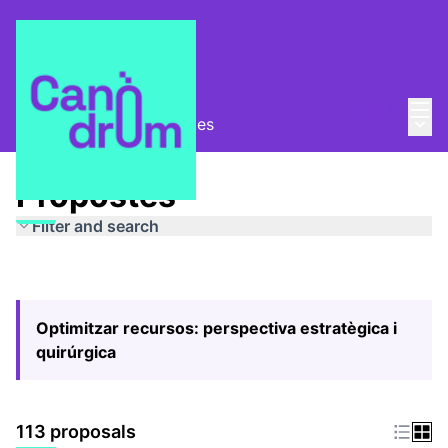
Mai
Log in
Main
Pla Estratègic
/
Propostes
Propostes
Filter and search
Optimitzar recursos: perspectiva estratègica i
quirúrgica
113 proposals