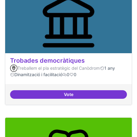
Trobades democràtiques
Treballem el pla estratègic del Canòdrom
1 any
Dinamització i facilitació
0
0
Vote
Trobades democràtiques