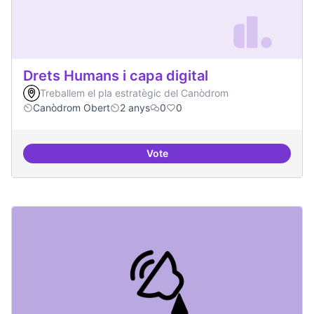
Drets Humans i capa digital
Treballem el pla estratègic del Canòdrom
Canòdrom Obert
2 anys
0
0
Vote
Drets Humans i capa digital