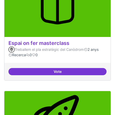
Espai on fer masterclass
Treballem el pla estratègic del Canòdrom
2 anys
Recerca
0
0
Vote
Espai on fer masterclass