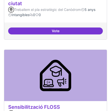
ciutat
Treballem el pla estratègic del Canòdrom
5 anys
Intangibles
0
0
Vote
Antenes Ateneu a altres punts de 
Sensibilització FLOSS