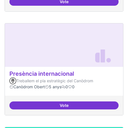
Vote
Programa cultural a nivell de ciut
Presència internacional
Treballem el pla estratègic del Canòdrom
Canòdrom Obert
5 anys
0
0
Vote
Presència internacional