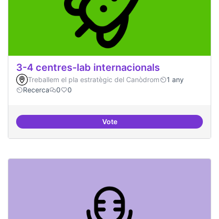
3-4 centres-lab internacionals
Treballem el pla estratègic del Canòdrom
1 any
Recerca
0
0
Vote
3-4 centres-lab internacionals