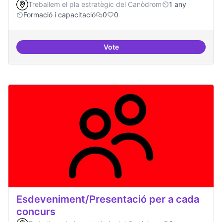
Treballem el pla estratègic del Canòdrom
1 any
Formació i capacitació
0
0
Vote
Sensibilització FLOSS
Esdeveniment/Presentació per a cada
concurs