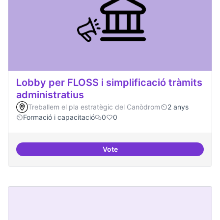
Lobby per FLOSS i simplificació tràmits
administratius
Treballem el pla estratègic del Canòdrom
2 anys
Formació i capacitació
0
0
Vote
Lobby per FLOSS i simplificació 