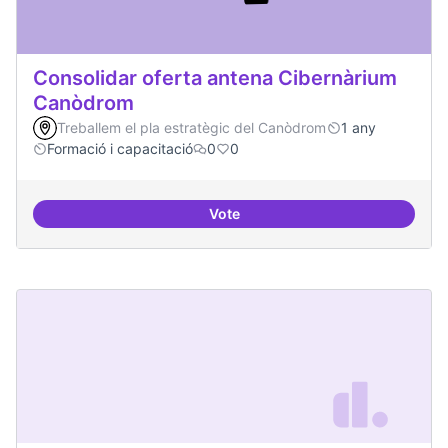
Consolidar oferta antena Cibernàrium
Canòdrom
Treballem el pla estratègic del Canòdrom
1 any
Formació i capacitació
0
0
Vote
Consolidar oferta antena Ciber