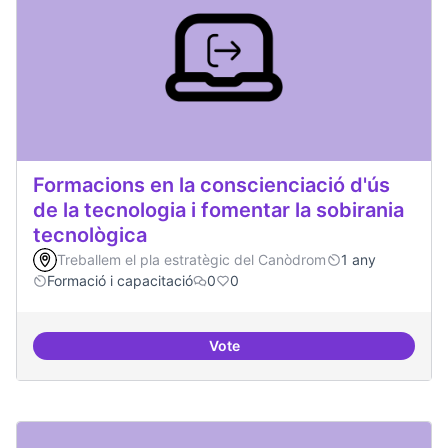
Formacions en la conscienciació d'ús
de la tecnologia i fomentar la sobirania
tecnològica
Treballem el pla estratègic del Canòdrom
1 any
Formació i capacitació
0
0
Vote
Formacions en la conscienciació d