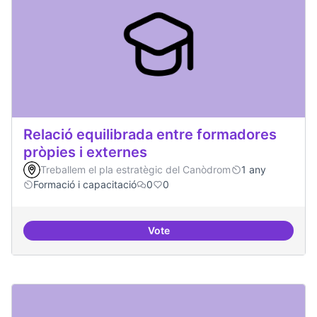
Relació equilibrada entre formadores
pròpies i externes
Treballem el pla estratègic del Canòdrom
1 any
Formació i capacitació
0
0
Vote
Relació equilibrada entre formad