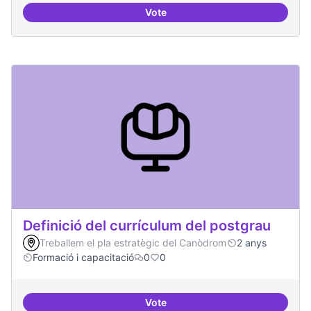
Vote
Tècniques de seguretat digital per
Definició del currículum del postgrau
Treballem el pla estratègic del Canòdrom
2 anys
Formació i capacitació
0
0
Vote
Definició del currículum del pos