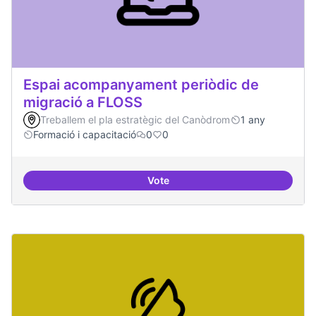
Espai acompanyament periòdic de
migració a FLOSS
Treballem el pla estratègic del Canòdrom
1 any
Formació i capacitació
0
0
Vote
Espai acompanyament periòdic d