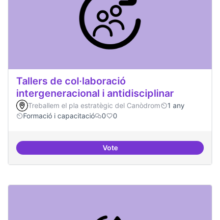
Tallers de col·laboració
intergeneracional i antidisciplinar
Treballem el pla estratègic del Canòdrom
1 any
Formació i capacitació
0
0
Vote
Tallers de col·laboració intergene