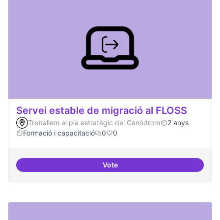
Servei estable de migració al FLOSS
Treballem el pla estratègic del Canòdrom
2 anys
Formació i capacitació
0
0
Vote
Servei estable de migració al FL