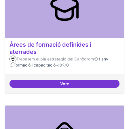
Àrees de formació definides i
aterrades
Treballem el pla estratègic del Canòdrom
1 any
Formació i capacitació
0
0
Vote
Àrees de formació definides i at