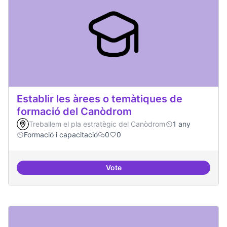
Establir les àrees o temàtiques de
formació del Canòdrom
Treballem el pla estratègic del Canòdrom
1 any
Formació i capacitació
0
0
Vote
Establir les àrees o temàtiques 