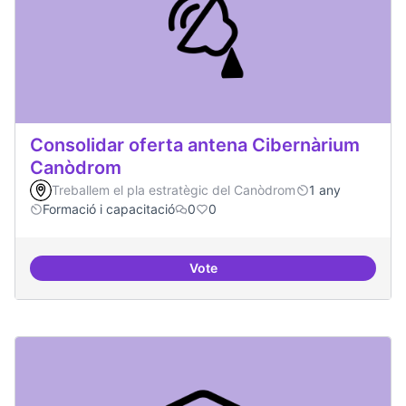
Consolidar oferta antena Cibernàrium
Canòdrom
Treballem el pla estratègic del Canòdrom
1 any
Formació i capacitació
0
0
Vote
Consolidar oferta antena Ciber