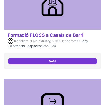
Formació FLOSS a Casals de Barri
Treballem el pla estratègic del Canòdrom
1 any
Formació i capacitació
0
0
Vote
Formació FLOSS a Casals de Barr