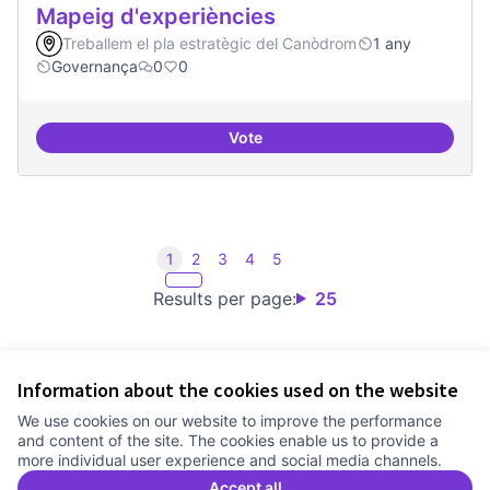
Mapeig d'experiències
Treballem el pla estratègic del Canòdrom
1 any
Governança
0
0
Vote
Mapeig d'experiències
1
2
3
4
5
Results per page:
25
Information about the cookies used on the website
Terms of Service
We use cookies on our website to improve the performance
Cookie settings
and content of the site. The cookies enable us to provide a
Comunitat Canòdrom at Facebook
(External link)
Comunitat Canòdrom at Instagram
(External link)
Comunitat Canòdrom at YouTube
(External link)
English
more individual user experience and social media channels.
Triar la llengua
Elegir el idioma
Choose language
Accept all