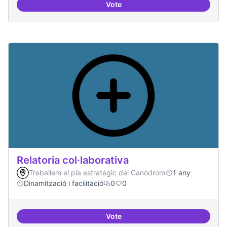
Vote
Repositori de coneixement
Relatoria col·laborativa
Treballem el pla estratègic del Canòdrom
1 any
Dinamització i facilitació
0
0
Vote
Relatoria col·laborativa