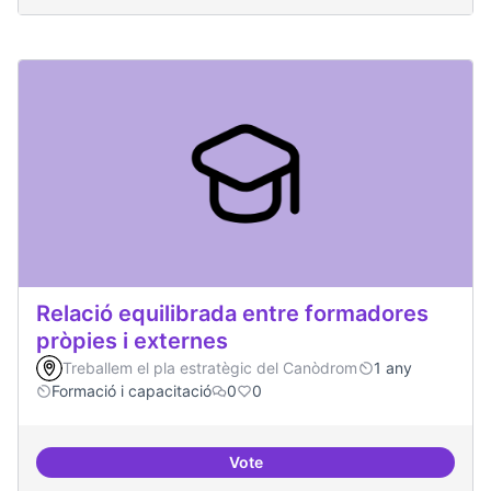
Relació equilibrada entre formadores
pròpies i externes
Treballem el pla estratègic del Canòdrom
1 any
Formació i capacitació
0
0
Vote
Relació equilibrada entre formad