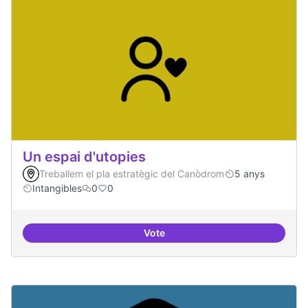
Un espai d'utopies
Treballem el pla estratègic del Canòdrom
5 anys
Intangibles
0
0
Vote
Un espai d'utopies