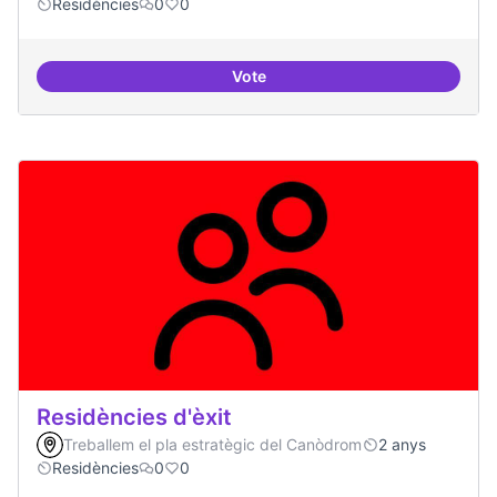
Residències
0
0
Vote
Residències i governança
Residències d'èxit
Treballem el pla estratègic del Canòdrom
2 anys
Residències
0
0