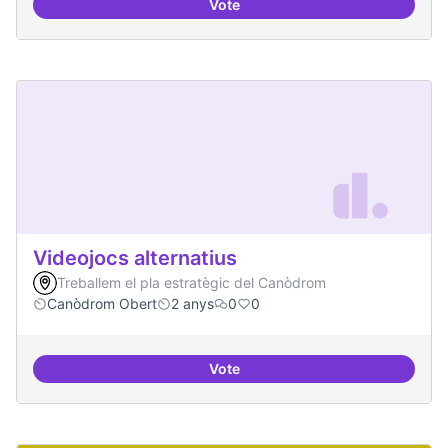
Vote
Xarxa internacional d'ateneus -
Videojocs alternatius
Treballem el pla estratègic del Canòdrom
Canòdrom Obert
2 anys
0
0
Vote
Videojocs alternatius