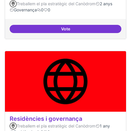
Treballem el pla estratègic del Canòdrom
2 anys
Governança
0
0
Vote
Revisió interna del Model de Go
Residències i governança
Treballem el pla estratègic del Canòdrom
1 any