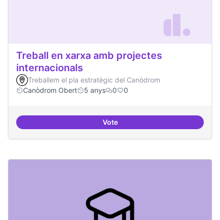
Treball en xarxa amb projectes
internacionals
Treballem el pla estratègic del Canòdrom
Canòdrom Obert
5 anys
0
0
Vote
Treball en xarxa amb projectes i