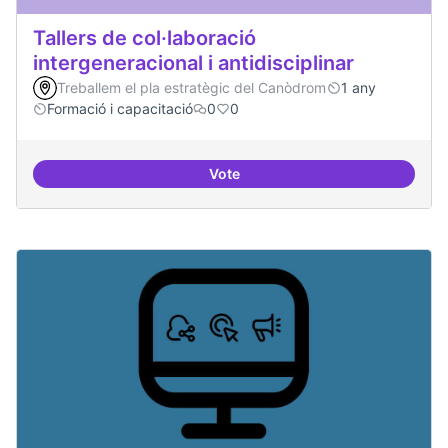
Tallers de col·laboració
intergeneracional i antidisciplinar
Treballem el pla estratègic del Canòdrom
1 any
Formació i capacitació
0
0
Vote
Tallers de col·laboració intergene