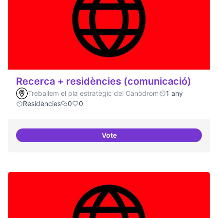
Recerca + residències (comunicació)
Treballem el pla estratègic del Canòdrom
1 any
Residències
0
0
Vote
Recerca + residències (comunica