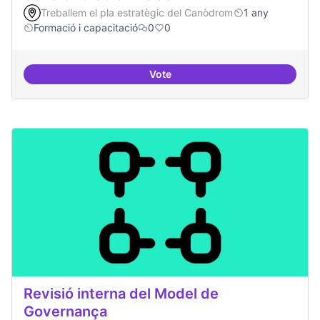
Treballem el pla estratègic del Canòdrom
1 any
Formació i capacitació
0
0
Vote
Sensibilització FLOSS
Revisió interna del Model de
Governança