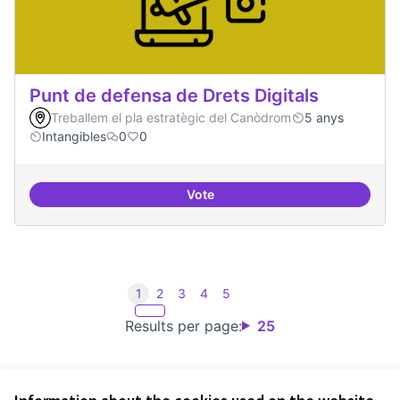
Punt de defensa de Drets Digitals
Treballem el pla estratègic del Canòdrom
5 anys
Intangibles
0
0
Vote
Punt de defensa de Drets Digitals
1
2
3
4
5
Results per page:
25