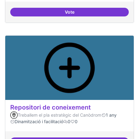
Vote
Residències d'èxit
Repositori de coneixement
Treballem el pla estratègic del Canòdrom
1 any
Dinamització i facilitació
0
0