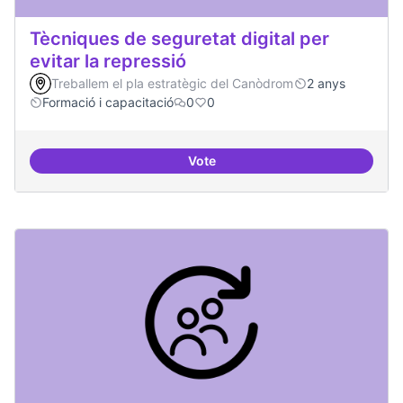
Tècniques de seguretat digital per
evitar la repressió
Treballem el pla estratègic del Canòdrom
2 anys
Formació i capacitació
0
0
Vote
Tècniques de seguretat digital per