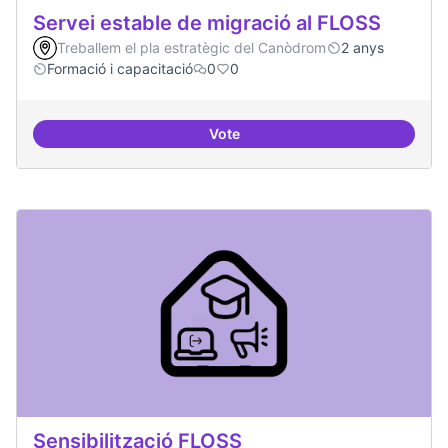
Servei estable de migració al FLOSS
Treballem el pla estratègic del Canòdrom
2 anys
Formació i capacitació
0
0
Vote
Servei estable de migració al FL
Sensibilització FLOSS