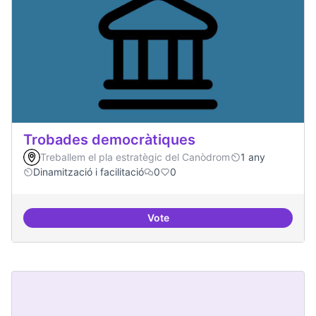
Trobades democràtiques
Treballem el pla estratègic del Canòdrom
1 any
Dinamització i facilitació
0
0
Vote
Trobades democràtiques