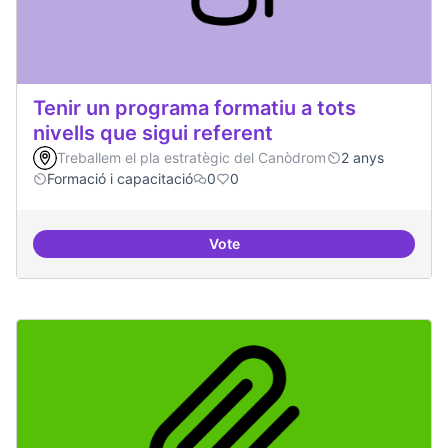
Tenir un programa formatiu a tots
nivells que sigui referent
Treballem el pla estratègic del Canòdrom
2 anys
Formació i capacitació
0
0
Vote
Tenir un programa formatiu a tots