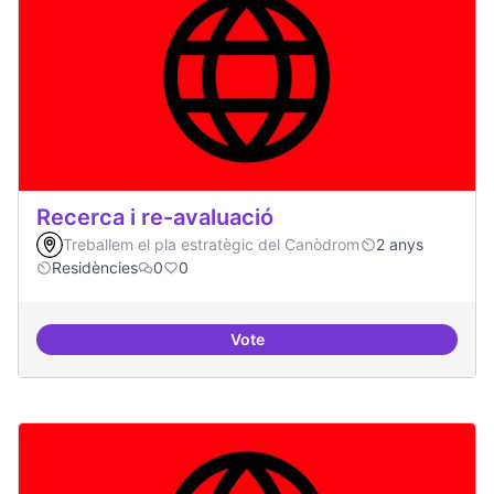
Recerca i re-avaluació
Treballem el pla estratègic del Canòdrom
2 anys
Residències
0
0
Vote
Recerca i re-avaluació