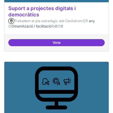
Suport a projectes digitals i
democràtics
Treballem el pla estratègic del Canòdrom
1 any
Dinamització i facilitació
0
0
Vote
Suport a projectes digitals i dem