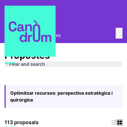
Mai
Log in
Main
Pla Estratègic
/
Propostes
Propostes
Filter and search
Optimitzar recursos: perspectiva estratègica i
quirúrgica
113 proposals