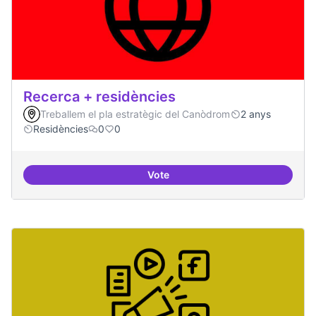
Recerca + residències
Treballem el pla estratègic del Canòdrom
2 anys
Residències
0
0
Vote
Recerca + residències