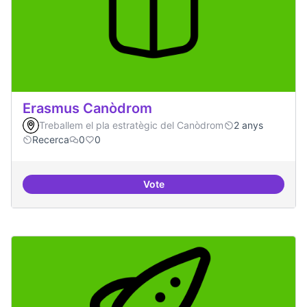
Erasmus Canòdrom
Treballem el pla estratègic del Canòdrom
2 anys
Recerca
0
0
Vote
Erasmus Canòdrom