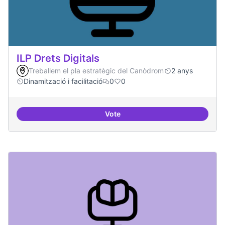
ILP Drets Digitals
Treballem el pla estratègic del Canòdrom
2 anys
Dinamització i facilitació
0
0
Vote
ILP Drets Digitals