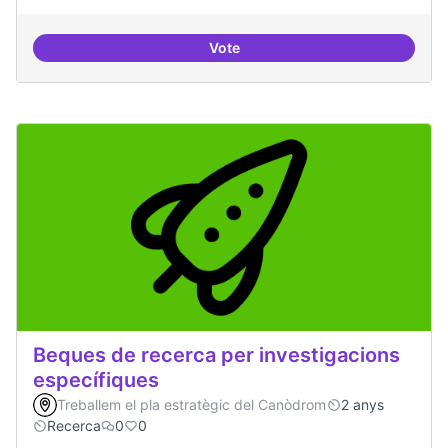
Vote
Drets Humans i capa digital
Beques de recerca per investigacions
específiques
Treballem el pla estratègic del Canòdrom
2 anys
Recerca
0
0