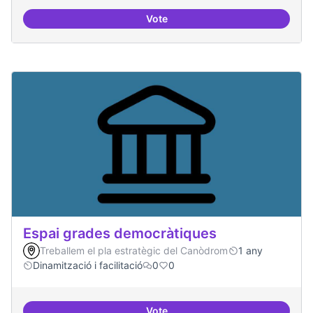
Vote
Protocol de rebuda de demande
Espai grades democràtiques
Treballem el pla estratègic del Canòdrom
1 any
Dinamització i facilitació
0
0
Vote