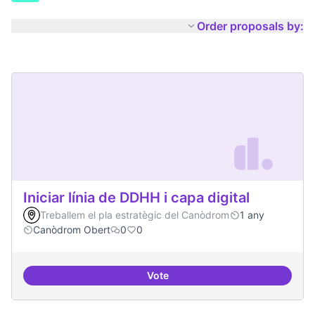
Order proposals by:
Iniciar línia de DDHH i capa digital
Treballem el pla estratègic del Canòdrom
1 any
Canòdrom Obert
0
0
Vote
Iniciar línia de DDHH i capa digita