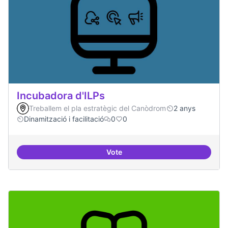
Incubadora d'ILPs
Treballem el pla estratègic del Canòdrom
2 anys
Dinamització i facilitació
0
0
Vote
Incubadora d'ILPs