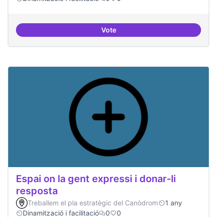
Vote
Trobades democràtiques
Espai on la gent expressi i donar-li
resposta
Treballem el pla estratègic del Canòdrom
1 any
Dinamització i facilitació
0
0