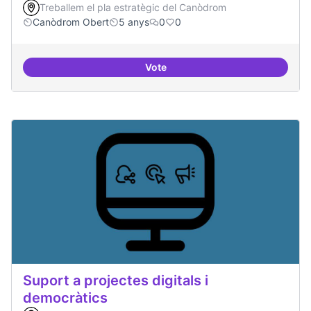
Treballem el pla estratègic del Canòdrom
Canòdrom Obert
5 anys
0
0
Vote
Treball en xarxa amb projectes i
Suport a projectes digitals i
democràtics