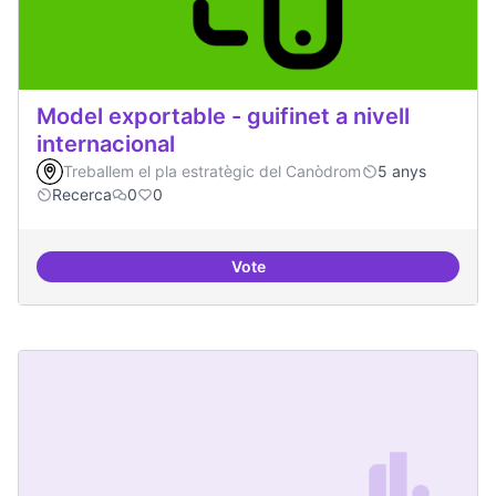
Model exportable - guifinet a nivell
internacional
Treballem el pla estratègic del Canòdrom
5 anys
Recerca
0
0
Vote
Model exportable - guifinet a nive