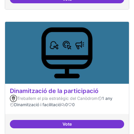
Espai grades democràtiques
Dinamització de la participació
Treballem el pla estratègic del Canòdrom
1 any
Dinamització i facilitació
0
0
Vote
Dinamització de la participació