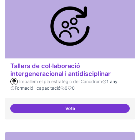
Tallers de col·laboració
intergeneracional i antidisciplinar
Treballem el pla estratègic del Canòdrom
1 any
Formació i capacitació
0
0
Vote
Tallers de col·laboració intergene