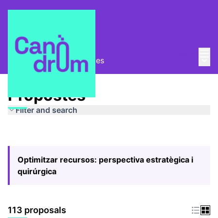
Mai
Log in
Main
Pla Estratègic
/
Propostes
Propostes
Filter and search
Optimitzar recursos: perspectiva estratègica i
quirúrgica
113 proposals