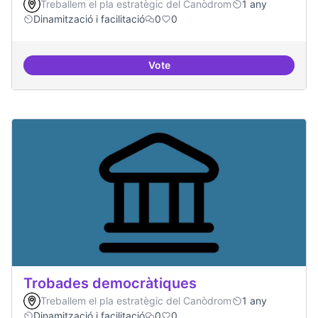
Treballem el pla estratègic del Canòdrom
1 any
Dinamització i facilitació
0
0
Vote
Suport a projectes digitals i dem
Trobades democràtiques
Treballem el pla estratègic del Canòdrom
1 any
Dinamització i facilitació
0
0