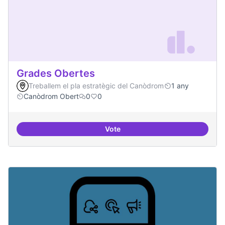
Grades Obertes
Treballem el pla estratègic del Canòdrom
1 any
Canòdrom Obert
0
0
Vote
Grades Obertes