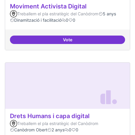
Moviment Activista Digital
Treballem el pla estratègic del Canòdrom
5 anys
Dinamització i facilitació
0
0
Vote
Moviment Activista Digital
Drets Humans i capa digital
Treballem el pla estratègic del Canòdrom
Canòdrom Obert
2 anys
0
0