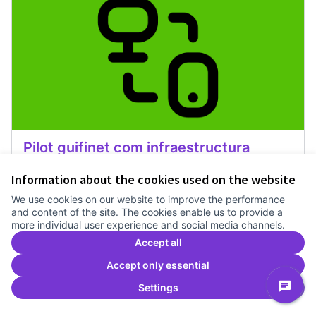
Pilot guifinet com infraestructura
Treballem el pla estratègic del Canòdrom
1 any
Information about the cookies used on the website
Recerca
0
0
We use cookies on our website to improve the performance
and content of the site. The cookies enable us to provide a
more individual user experience and social media channels.
Vote
Pilot guifinet com infraestructur
Accept all
Accept only essential
Settings