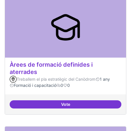
Àrees de formació definides i
aterrades
Treballem el pla estratègic del Canòdrom
1 any
Formació i capacitació
0
0
Vote
Àrees de formació definides i at