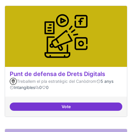
Punt de defensa de Drets Digitals
Treballem el pla estratègic del Canòdrom
5 anys
Intangibles
0
0
Vote
Punt de defensa de Drets Digitals