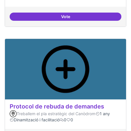
Vote
Espai on la gent expressi i donar
Protocol de rebuda de demandes
Treballem el pla estratègic del Canòdrom
1 any
Dinamització i facilitació
0
0