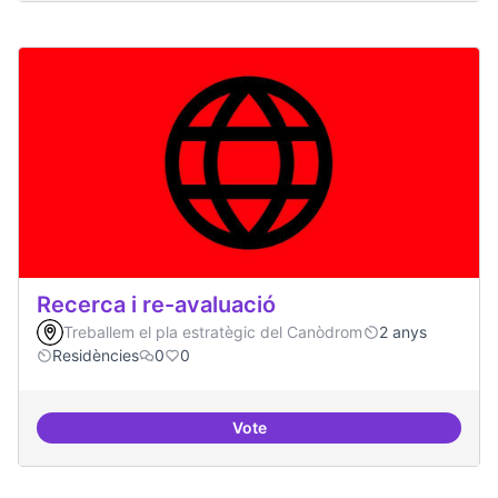
Recerca i re-avaluació
Treballem el pla estratègic del Canòdrom
2 anys
Residències
0
0
Vote
Recerca i re-avaluació