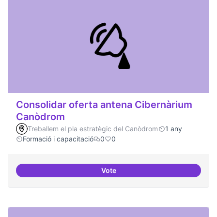
Consolidar oferta antena Cibernàrium
Canòdrom
Treballem el pla estratègic del Canòdrom
1 any
Formació i capacitació
0
0
Vote
Consolidar oferta antena Ciber