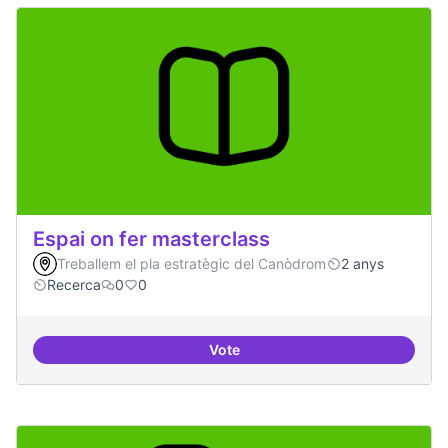
Espai on fer masterclass
Treballem el pla estratègic del Canòdrom
2 anys
Recerca
0
0
Vote
Espai on fer masterclass