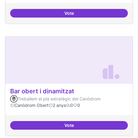
Vote
Beques de recerca per investiga
Bar obert i dinamitzat
Treballem el pla estratègic del Canòdrom
Canòdrom Obert
2 anys
0
0
Vote
Bar obert i dinamitzat