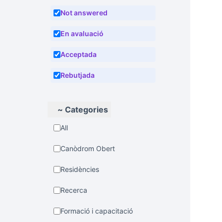
Not answered
En avaluació
Acceptada
Rebutjada
~ Categories
All
Canòdrom Obert
Residències
Recerca
Formació i capacitació