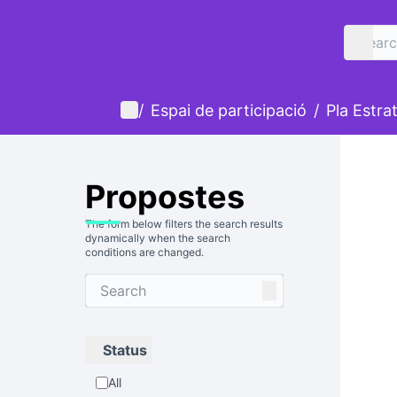
Home
Main menu
/
Espai de participació
/
Pla Estra
Propostes
The form below filters the search results
dynamically when the search
conditions are changed.
Status
All