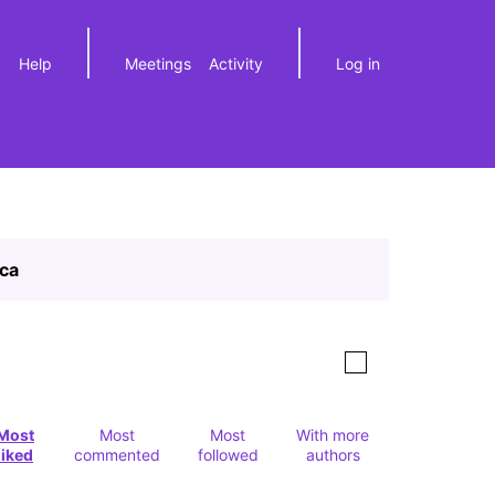
Help
Meetings
Activity
Log in
a
Elegir el idioma
Choose language
ica
Most
Most
Most
With more
liked
commented
followed
authors