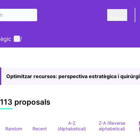
English
Triar la llengu
User menu
tègic
/
Optimitzar recursos: perspectiva estratègica i quirúrg
113 proposals
A-Z
Z-A (Reverse
Random
Recent
(Alphabetical)
alphabetical)