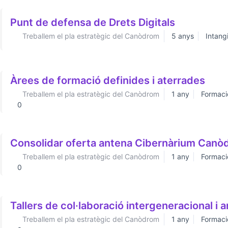
Punt de defensa de Drets Digitals
Treballem el pla estratègic del Canòdrom
5 anys
Intang
Àrees de formació definides i aterrades
Treballem el pla estratègic del Canòdrom
1 any
Formaci
0
Consolidar oferta antena Cibernàrium Can
Treballem el pla estratègic del Canòdrom
1 any
Formaci
0
Tallers de col·laboració intergeneracional i a
Treballem el pla estratègic del Canòdrom
1 any
Formaci