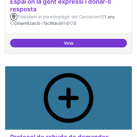
Espai on la gent expressi i donar-li
resposta
Treballem el pla estratègic del Canòdrom
1 any
Dinamització i facilitació
0
0
Vote
Espai on la gent expressi i donar