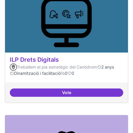
ILP Drets Digitals
Treballem el pla estratègic del Canòdrom
2 anys
Dinamització i facilitació
0
0
Vote
ILP Drets Digitals