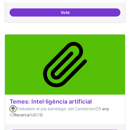
Vote
Bar obert i dinamitzat
Temes: Intel·ligència artificial
Treballem el pla estratègic del Canòdrom
1 any
Recerca
0
0