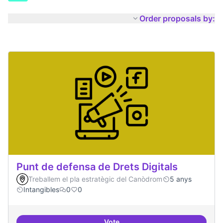
Order proposals by:
Punt de defensa de Drets Digitals
Treballem el pla estratègic del Canòdrom
5 anys
Intangibles
0
0
Vote