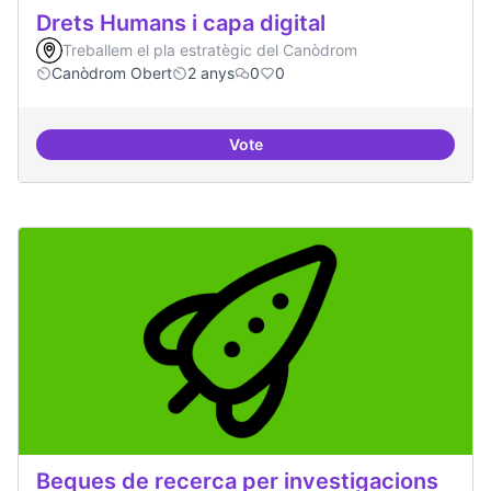
Drets Humans i capa digital
Treballem el pla estratègic del Canòdrom
Canòdrom Obert
2 anys
0
0
Vote
Drets Humans i capa digital
Beques de recerca per investigacions