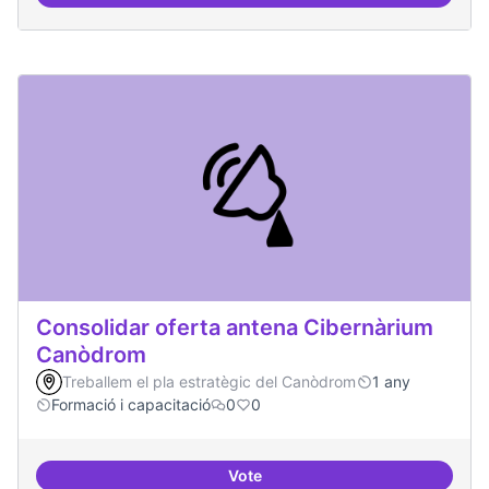
Àrees de formació definides i at
Consolidar oferta antena Cibernàrium
Canòdrom
Treballem el pla estratègic del Canòdrom
1 any
Formació i capacitació
0
0
Vote
Consolidar oferta antena Ciber