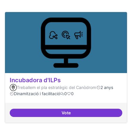
Incubadora d'ILPs
Treballem el pla estratègic del Canòdrom
2 anys
Dinamització i facilitació
0
0
Vote
Incubadora d'ILPs