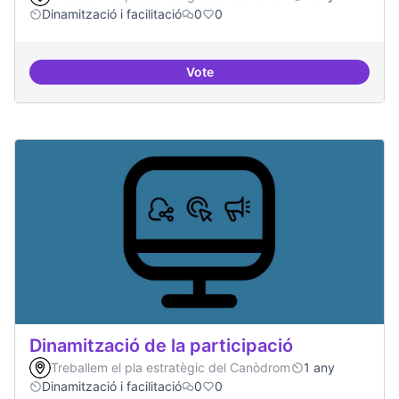
Dinamització i facilitació
0
0
Vote
Espai grades democràtiques
Dinamització de la participació
Treballem el pla estratègic del Canòdrom
1 any
Dinamització i facilitació
0
0