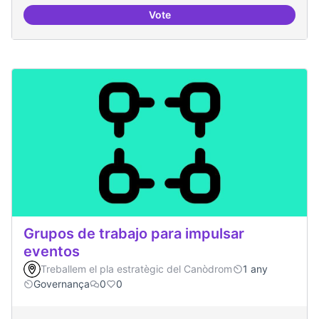
Vote
Recerca i re-avaluació
Grupos de trabajo para impulsar
eventos
Treballem el pla estratègic del Canòdrom
1 any
Governança
0
0