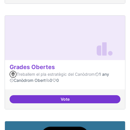
Grades Obertes
Treballem el pla estratègic del Canòdrom
1 any
Canòdrom Obert
0
0
Vote
Grades Obertes