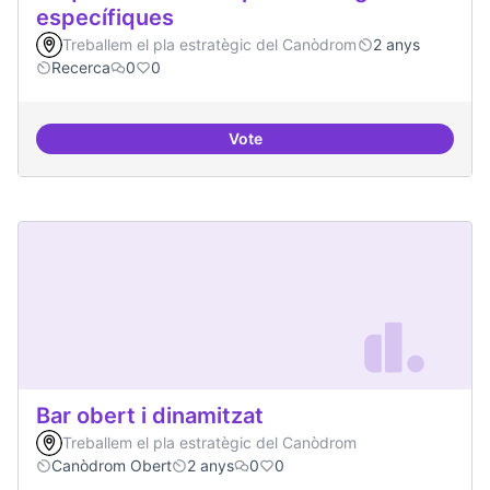
específiques
Treballem el pla estratègic del Canòdrom
2 anys
Recerca
0
0
Vote
Beques de recerca per investiga
Bar obert i dinamitzat
Treballem el pla estratègic del Canòdrom
Canòdrom Obert
2 anys
0
0