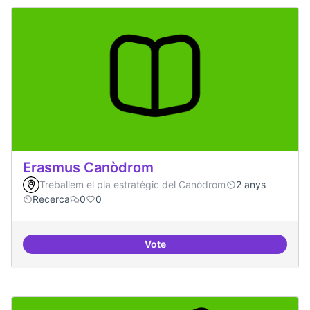
Erasmus Canòdrom
Treballem el pla estratègic del Canòdrom
2 anys
Recerca
0
0
Vote
Erasmus Canòdrom