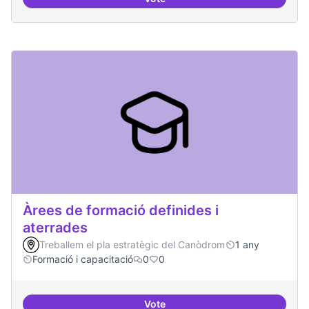
Punt de defensa de Drets Digitals
Àrees de formació definides i
aterrades
Treballem el pla estratègic del Canòdrom
1 any
Formació i capacitació
0
0
Vote