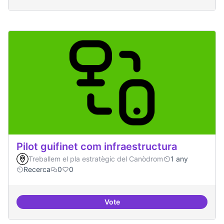
Pilot guifinet com infraestructura
Treballem el pla estratègic del Canòdrom
1 any
Recerca
0
0
Vote
Pilot guifinet com infraestructur