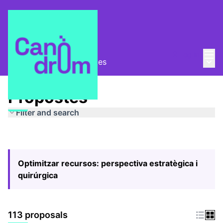
Mai
Log in
Main
Pla Estratègic
/
Propostes
Propostes
Filter and search
Optimitzar recursos: perspectiva estratègica i
quirúrgica
113 proposals