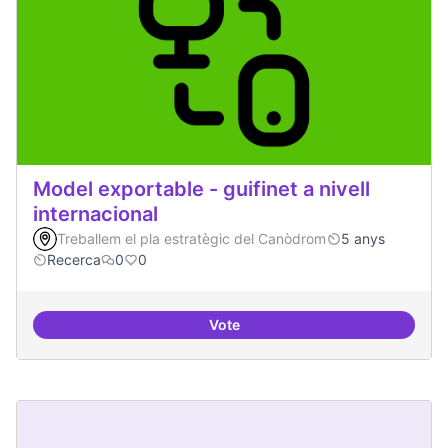
Model exportable - guifinet a nivell
internacional
Treballem el pla estratègic del Canòdrom
5 anys
Recerca
0
0
Vote
Model exportable - guifinet a nive