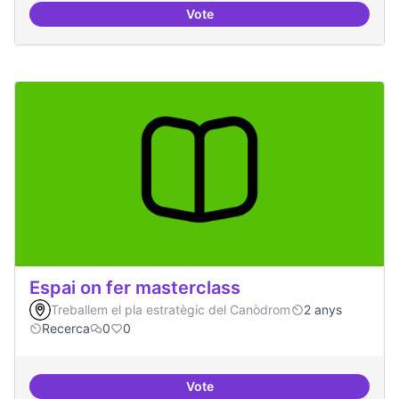
Vote
Grupos de trabajo para impulsar
Espai on fer masterclass
Treballem el pla estratègic del Canòdrom
2 anys
Recerca
0
0
Vote
Espai on fer masterclass