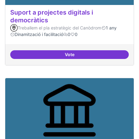
Suport a projectes digitals i
democràtics
Treballem el pla estratègic del Canòdrom
1 any
Dinamització i facilitació
0
0
Vote
Suport a projectes digitals i dem