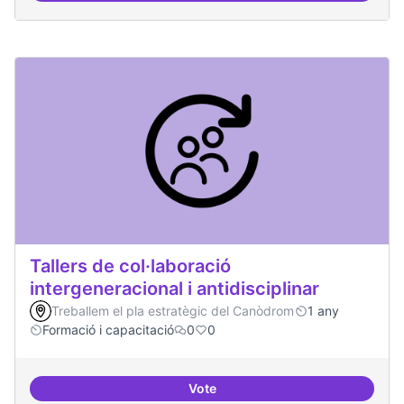
Tallers de col·laboració
intergeneracional i antidisciplinar
Treballem el pla estratègic del Canòdrom
1 any
Formació i capacitació
0
0
Vote
Tallers de col·laboració intergene