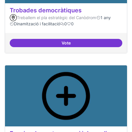
Trobades democràtiques
Treballem el pla estratègic del Canòdrom
1 any
Dinamització i facilitació
0
0
Vote
Trobades democràtiques