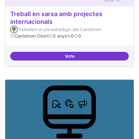
Treball en xarxa amb projectes
internacionals
Treballem el pla estratègic del Canòdrom
Canòdrom Obert
5 anys
0
0
Vote
Treball en xarxa amb projectes i