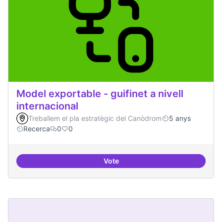
Model exportable - guifinet a nivell
internacional
Treballem el pla estratègic del Canòdrom
5 anys
Recerca
0
0
Vote
Model exportable - guifinet a nive