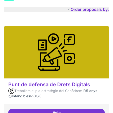
Order proposals by:
Punt de defensa de Drets Digitals
Treballem el pla estratègic del Canòdrom
5 anys
Intangibles
0
0
Vote