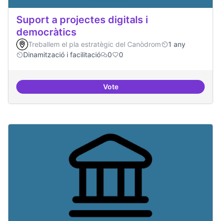
Suport a projectes digitals i
democràtics
Treballem el pla estratègic del Canòdrom
1 any
Dinamització i facilitació
0
0
Vote
Suport a projectes digitals i dem