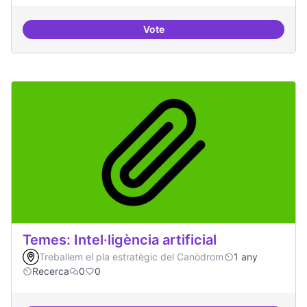
Vote
Bar obert i dinamitzat
Temes: Intel·ligència artificial
Treballem el pla estratègic del Canòdrom
1 any
Recerca
0
0