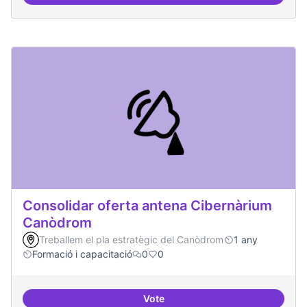
Àrees de formació definides i at
Consolidar oferta antena Cibernàrium
Canòdrom
Treballem el pla estratègic del Canòdrom
1 any
Formació i capacitació
0
0
Vote
Consolidar oferta antena Ciber