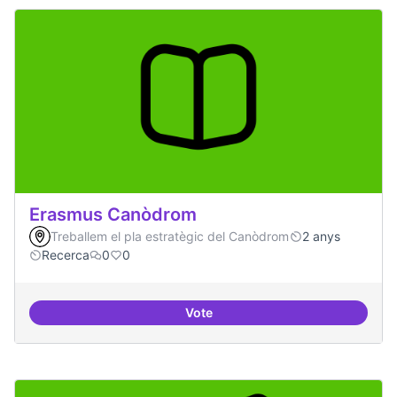
Erasmus Canòdrom
Treballem el pla estratègic del Canòdrom
2 anys
Recerca
0
0
Vote
Erasmus Canòdrom