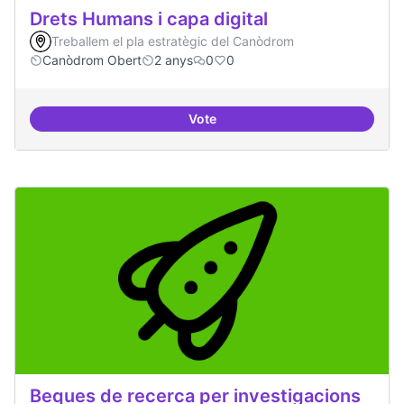
Drets Humans i capa digital
Treballem el pla estratègic del Canòdrom
Canòdrom Obert
2 anys
0
0
Vote
Drets Humans i capa digital
Beques de recerca per investigacions