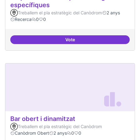
específiques
Treballem el pla estratègic del Canòdrom
2 anys
Recerca
0
0
Vote
Beques de recerca per investiga
Bar obert i dinamitzat
Treballem el pla estratègic del Canòdrom
Canòdrom Obert
2 anys
0
0