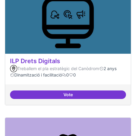
ILP Drets Digitals
Treballem el pla estratègic del Canòdrom
2 anys
Dinamització i facilitació
0
0
Vote
ILP Drets Digitals