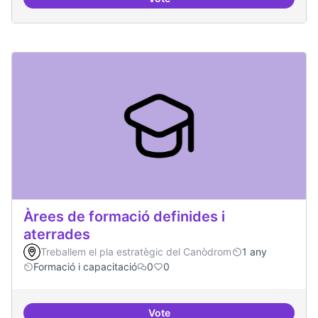
Punt de defensa de Drets Digitals
Àrees de formació definides i
aterrades
Treballem el pla estratègic del Canòdrom
1 any
Formació i capacitació
0
0
Vote