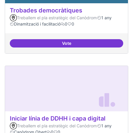
Trobades democràtiques
Treballem el pla estratègic del Canòdrom
1 any
Dinamització i facilitació
0
0
Vote
Trobades democràtiques
Iniciar línia de DDHH i capa digital
Treballem el pla estratègic del Canòdrom
1 any
Canòdrom Obert
0
0