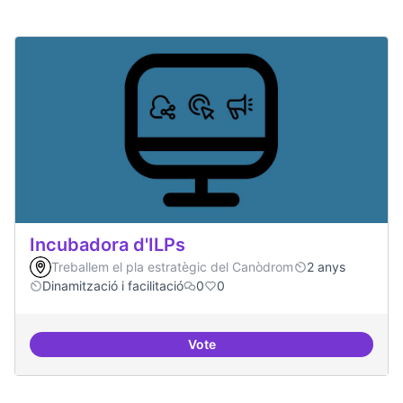
Incubadora d'ILPs
Treballem el pla estratègic del Canòdrom
2 anys
Dinamització i facilitació
0
0
Vote
Incubadora d'ILPs