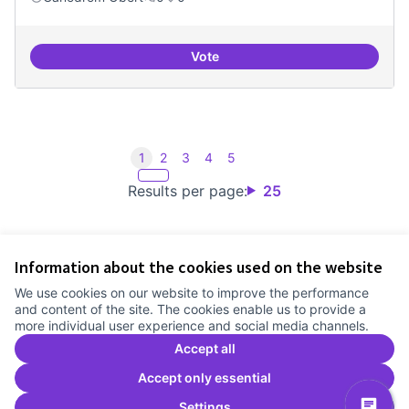
Vote
Iniciar línia de DDHH i capa digita
1
2
3
4
5
Results per page:
25
Information about the cookies used on the website
Terms of Service
We use cookies on our website to improve the performance
Cookie settings
and content of the site. The cookies enable us to provide a
Comunitat Canòdrom at Facebook
(External link)
Comunitat Canòdrom at Instagram
(External link)
Comunitat Canòdrom at YouTube
(External link)
English
more individual user experience and social media channels.
Triar la llengua
Elegir el idioma
Choose language
Accept all
Accept only essential
Settings
C
(E