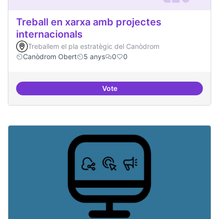
Treball en xarxa amb projectes
internacionals
Treballem el pla estratègic del Canòdrom
Canòdrom Obert
5 anys
0
0
Vote
Treball en xarxa amb projectes i