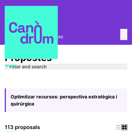
Mai
Log in
Main
Pla Estratègic
/
Propostes
Propostes
Filter and search
Optimitzar recursos: perspectiva estratègica i
quirúrgica
113 proposals