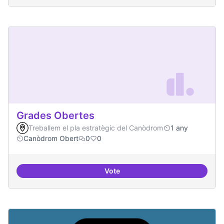
Grades Obertes
Treballem el pla estratègic del Canòdrom
1 any
Canòdrom Obert
0
0
Vote
Grades Obertes