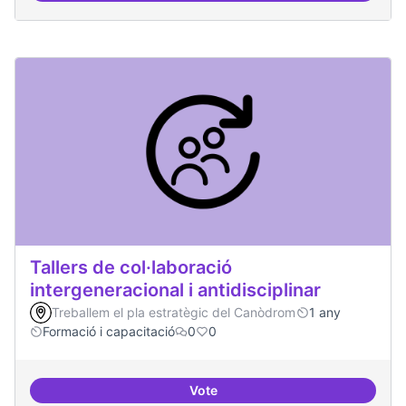
Tallers de col·laboració
intergeneracional i antidisciplinar
Treballem el pla estratègic del Canòdrom
1 any
Formació i capacitació
0
0
Vote
Tallers de col·laboració intergene