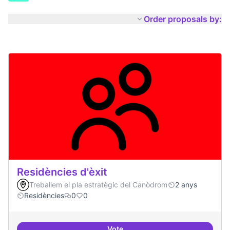
Order proposals by:
Residències d'èxit
Treballem el pla estratègic del Canòdrom
2 anys
Residències
0
0
Vote