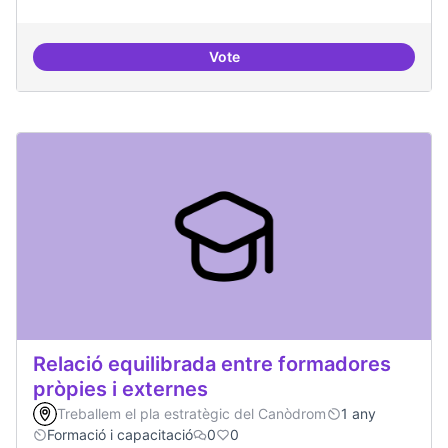
Vote
IA i drets humans
Relació equilibrada entre formadores
pròpies i externes
Treballem el pla estratègic del Canòdrom
1 any
Formació i capacitació
0
0