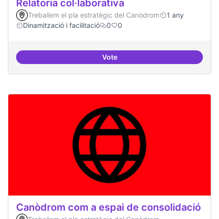
Relatoria col·laborativa
Treballem el pla estratègic del Canòdrom
1 any
Dinamització i facilitació
0
0
Vote
Relatoria col·laborativa
Canòdrom com a espai de consolidació