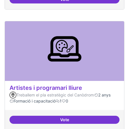
Residències d'èxit
Artistes i programari lliure
Treballem el pla estratègic del Canòdrom
2 anys
Formació i capacitació
1
0
Vote
Artistes i programari lliure