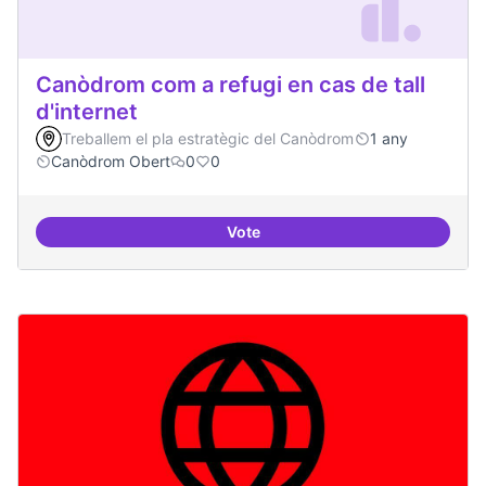
Canòdrom com a refugi en cas de tall
d'internet
Treballem el pla estratègic del Canòdrom
1 any
Canòdrom Obert
0
0
Vote
Canòdrom com a refugi en cas de t