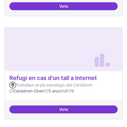
Vote
Hardware lliure
Refugi en cas d'un tall a internet
Treballem el pla estratègic del Canòdrom
Canòdrom Obert
5 anys
0
0
Vote
Refugi en cas d'un tall a internet