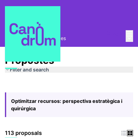
Mai
Log in
Main
Pla Estratègic
/
Propostes
Propostes
Filter and search
Optimitzar recursos: perspectiva estratègica i
quirúrgica
113 proposals