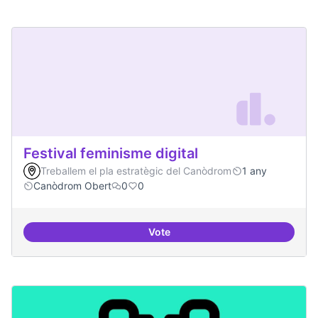
Festival feminisme digital
Treballem el pla estratègic del Canòdrom
1 any
Canòdrom Obert
0
0
Vote
Festival feminisme digital