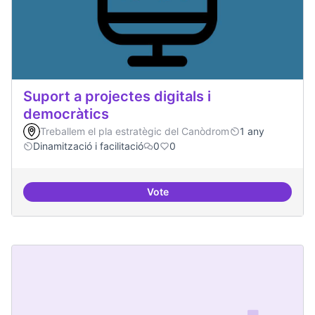
Suport a projectes digitals i
democràtics
Treballem el pla estratègic del Canòdrom
1 any
Dinamització i facilitació
0
0
Vote
Suport a projectes digitals i dem