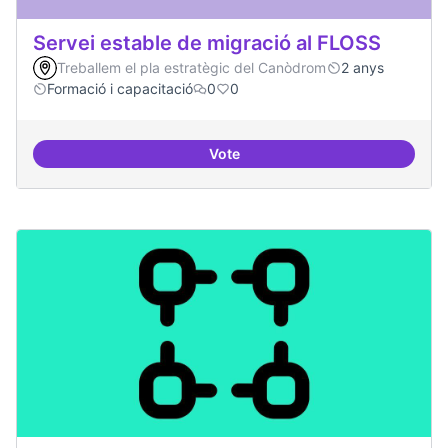
Servei estable de migració al FLOSS
Treballem el pla estratègic del Canòdrom
2 anys
Formació i capacitació
0
0
Vote
Servei estable de migració al FL