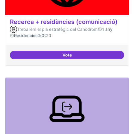
Recerca + residències (comunicació)
Treballem el pla estratègic del Canòdrom
1 any
Residències
0
0
Vote
Recerca + residències (comunica