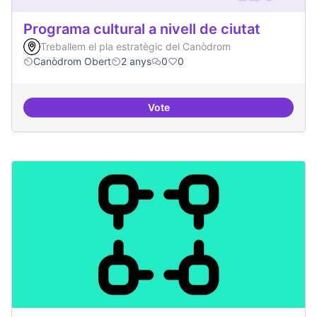
Programa cultural a nivell de ciutat
Treballem el pla estratègic del Canòdrom
Canòdrom Obert
2 anys
0
0
Vote
Programa cultural a nivell de ciut