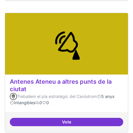
Antenes Ateneu a altres punts de la
ciutat
Treballem el pla estratègic del Canòdrom
5 anys
Intangibles
0
0
Vote
Antenes Ateneu a altres punts de 