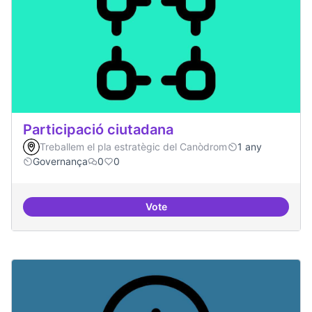
Participació ciutadana
Treballem el pla estratègic del Canòdrom
1 any
Governança
0
0
Vote
Participació ciutadana