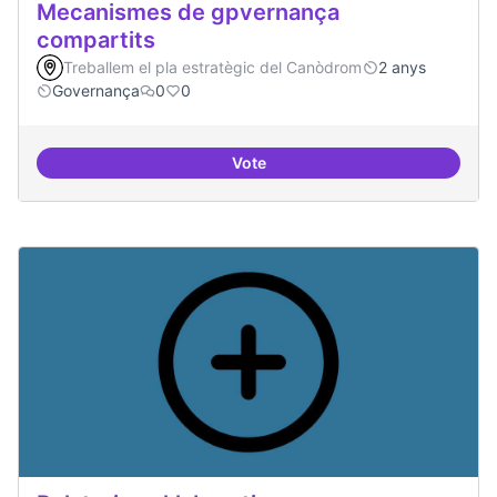
Mecanismes de gpvernança
compartits
Treballem el pla estratègic del Canòdrom
2 anys
Governança
0
0
Vote
Mecanismes de gpvernança comp