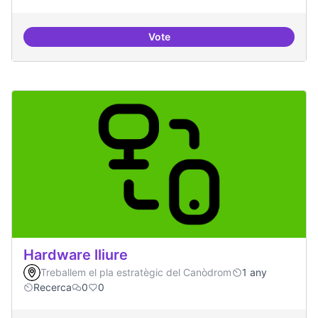
Vote
Relació equilibrada entre formad
Hardware lliure
Treballem el pla estratègic del Canòdrom
1 any
Recerca
0
0