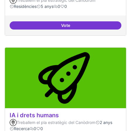
Treballem el pla estratègic del Canòdrom
Residències
5 anys
0
0
Vote
Canòdrom com a espai de consol
IA i drets humans
Treballem el pla estratègic del Canòdrom
2 anys
Recerca
0
0