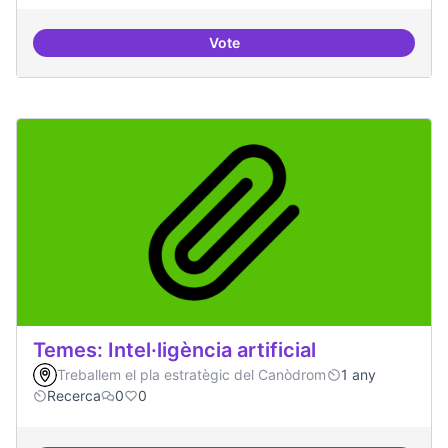
Vote
Bar obert i dinamitzat
Temes: Intel·ligència artificial
Treballem el pla estratègic del Canòdrom
1 any
Recerca
0
0