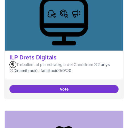
ILP Drets Digitals
Treballem el pla estratègic del Canòdrom
2 anys
Dinamització i facilitació
0
0
Vote
ILP Drets Digitals