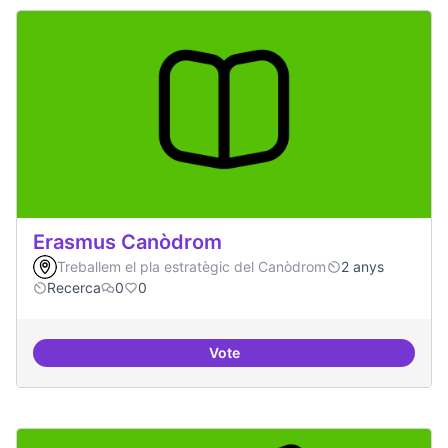
Erasmus Canòdrom
Treballem el pla estratègic del Canòdrom
2 anys
Recerca
0
0
Vote
Erasmus Canòdrom