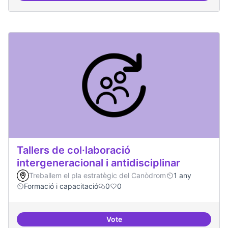
Tallers de col·laboració
intergeneracional i antidisciplinar
Treballem el pla estratègic del Canòdrom
1 any
Formació i capacitació
0
0
Vote
Tallers de col·laboració intergene