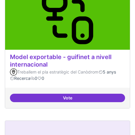
Model exportable - guifinet a nivell
internacional
Treballem el pla estratègic del Canòdrom
5 anys
Recerca
0
0
Vote
Model exportable - guifinet a nive