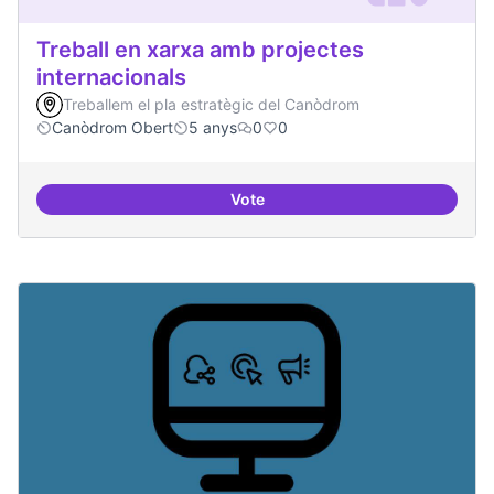
Treball en xarxa amb projectes
internacionals
Treballem el pla estratègic del Canòdrom
Canòdrom Obert
5 anys
0
0
Vote
Treball en xarxa amb projectes i