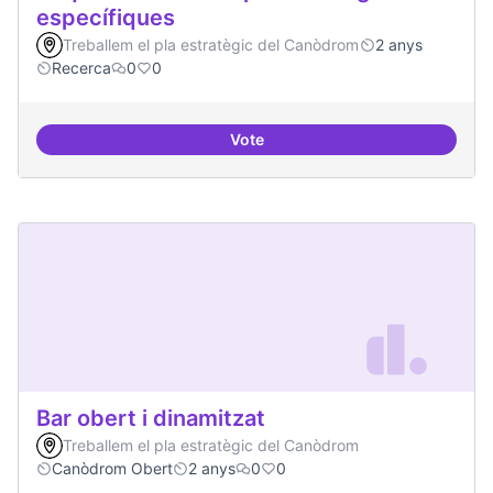
específiques
Treballem el pla estratègic del Canòdrom
2 anys
Recerca
0
0
Vote
Beques de recerca per investiga
Bar obert i dinamitzat
Treballem el pla estratègic del Canòdrom
Canòdrom Obert
2 anys
0
0