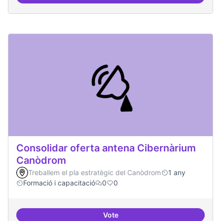
Àrees de formació definides i at
Consolidar oferta antena Cibernàrium
Canòdrom
Treballem el pla estratègic del Canòdrom
1 any
Formació i capacitació
0
0
Vote
Consolidar oferta antena Ciber