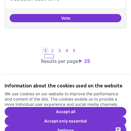
Vote
Iniciar línia de DDHH i capa digita
1
2
3
4
5
Results per page:
25
Information about the cookies used on the website
Terms of Service
We use cookies on our website to improve the performance
Cookie settings
and content of the site. The cookies enable us to provide a
Comunitat Canòdrom at Facebook
(External link)
Comunitat Canòdrom at Instagram
(External link)
Comunitat Canòdrom at YouTube
(External link)
English
more individual user experience and social media channels.
Triar la llengua
Elegir el idioma
Choose language
Accept all
Accept only essential
Settings
C
(E