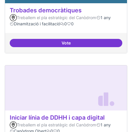
Trobades democràtiques
Treballem el pla estratègic del Canòdrom
1 any
Dinamització i facilitació
0
0
Vote
Trobades democràtiques
Iniciar línia de DDHH i capa digital
Treballem el pla estratègic del Canòdrom
1 any
Canòdrom Obert
0
0