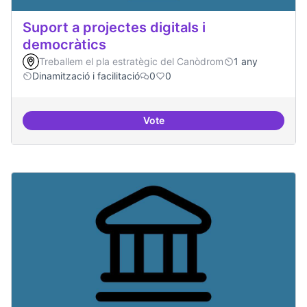
Suport a projectes digitals i
democràtics
Treballem el pla estratègic del Canòdrom
1 any
Dinamització i facilitació
0
0
Vote
Suport a projectes digitals i dem