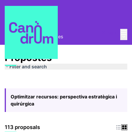
Mai
Log in
Main
Pla Estratègic
/
Propostes
Propostes
Filter and search
Optimitzar recursos: perspectiva estratègica i
quirúrgica
113 proposals