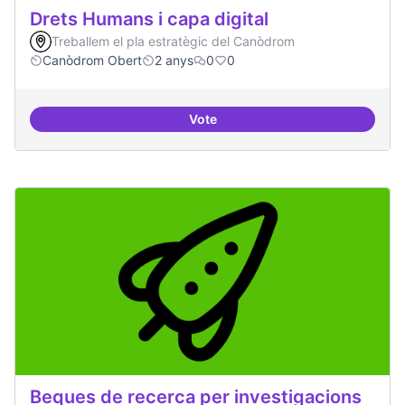
Drets Humans i capa digital
Treballem el pla estratègic del Canòdrom
Canòdrom Obert
2 anys
0
0
Vote
Drets Humans i capa digital
Beques de recerca per investigacions