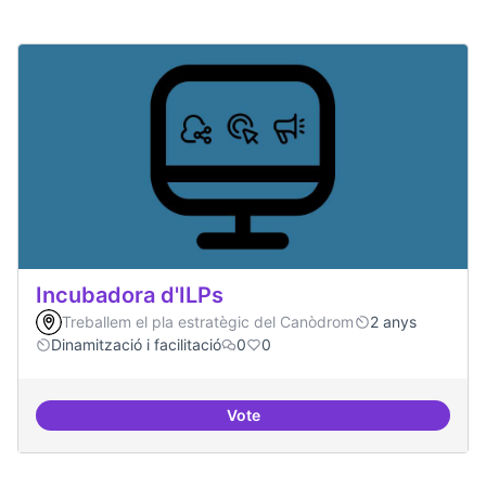
Incubadora d'ILPs
Treballem el pla estratègic del Canòdrom
2 anys
Dinamització i facilitació
0
0
Vote
Incubadora d'ILPs