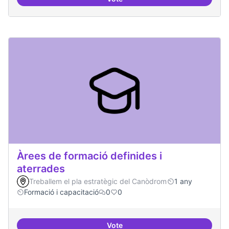
Punt de defensa de Drets Digitals
Àrees de formació definides i
aterrades
Treballem el pla estratègic del Canòdrom
1 any
Formació i capacitació
0
0
Vote