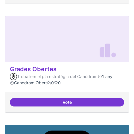
Grades Obertes
Treballem el pla estratègic del Canòdrom
1 any
Canòdrom Obert
0
0
Vote
Grades Obertes