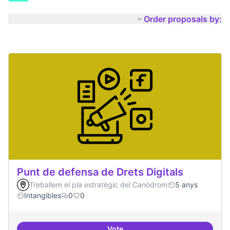
Order proposals by:
Punt de defensa de Drets Digitals
Treballem el pla estratègic del Canòdrom
5 anys
Intangibles
0
0
Vote