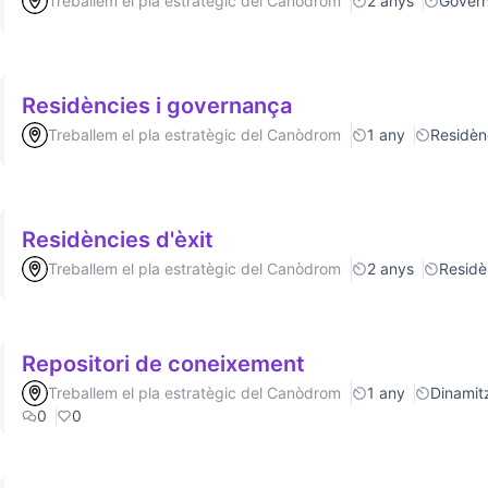
Treballem el pla estratègic del Canòdrom
2 anys
Gover
Residències i governança
Treballem el pla estratègic del Canòdrom
1 any
Residèn
Residències d'èxit
Treballem el pla estratègic del Canòdrom
2 anys
Residè
Repositori de coneixement
Treballem el pla estratègic del Canòdrom
1 any
Dinamitz
0
0