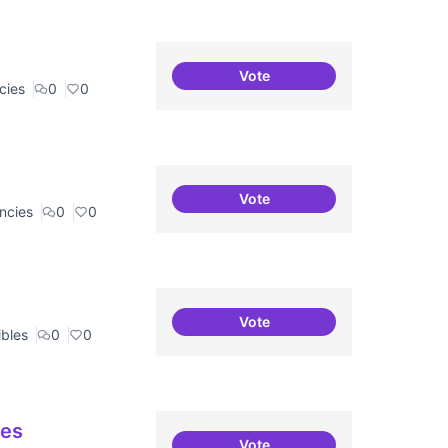
Vote
Recerca + residències (com
cies
0
0
Vote
Recerca + residències
ncies
0
0
Vote
Punt de defensa de Drets Dig
ibles
0
0
ues
Vote