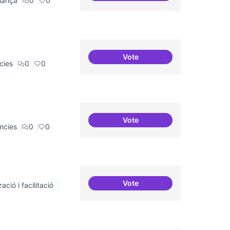
nança
0
0
Vote
Residències i governança
cies
0
0
Vote
Residències d'èxit
ncies
0
0
Vote
ació i facilitació
Repositori de coneixement