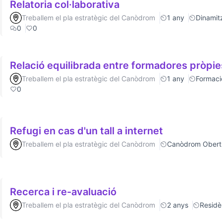
Relatoria col·laborativa
Treballem el pla estratègic del Canòdrom
1 any
Dinamitz
0
0
Relació equilibrada entre formadores pròpie
Treballem el pla estratègic del Canòdrom
1 any
Formaci
0
Refugi en cas d'un tall a internet
Treballem el pla estratègic del Canòdrom
Canòdrom Obert
Recerca i re-avaluació
Treballem el pla estratègic del Canòdrom
2 anys
Residè