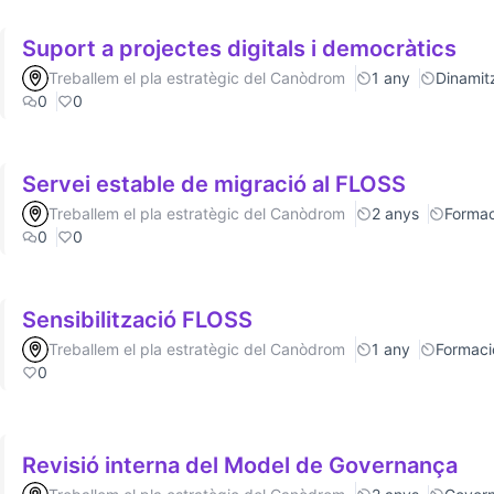
Suport a projectes digitals i democràtics
Treballem el pla estratègic del Canòdrom
1 any
Dinamitz
0
0
Servei estable de migració al FLOSS
Treballem el pla estratègic del Canòdrom
2 anys
Formac
0
0
Sensibilització FLOSS
Treballem el pla estratègic del Canòdrom
1 any
Formaci
0
Revisió interna del Model de Governança