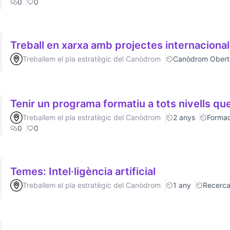
0
0
Treball en xarxa amb projectes internaciona
Treballem el pla estratègic del Canòdrom
Canòdrom Obert
Tenir un programa formatiu a tots nivells que
Treballem el pla estratègic del Canòdrom
2 anys
Formac
0
0
Temes: Intel·ligència artificial
Treballem el pla estratègic del Canòdrom
1 any
Recerc