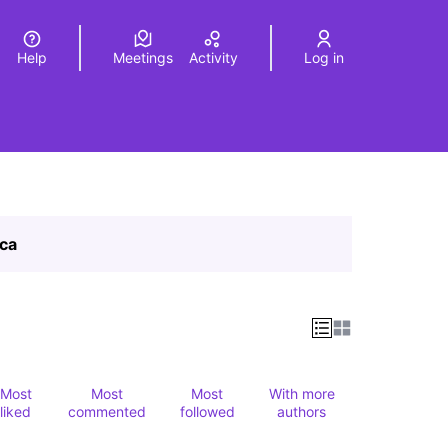
Help
Meetings
Activity
Log in
a
Elegir el idioma
Choose language
ica
Most
Most
Most
With more
liked
commented
followed
authors