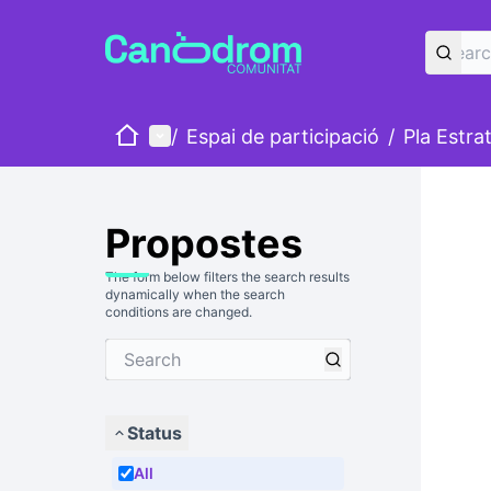
Home
Main menu
/
Espai de participació
/
Pla Estra
Propostes
The form below filters the search results
dynamically when the search
conditions are changed.
Status
All