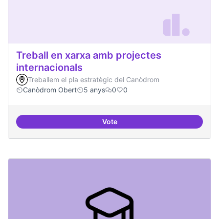
Treball en xarxa amb projectes
internacionals
Treballem el pla estratègic del Canòdrom
Canòdrom Obert
5 anys
0
0
Vote
Treball en xarxa amb projectes i