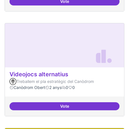
Vote
Xarxa internacional d'ateneus -
Videojocs alternatius
Treballem el pla estratègic del Canòdrom
Canòdrom Obert
2 anys
0
0
Vote
Videojocs alternatius