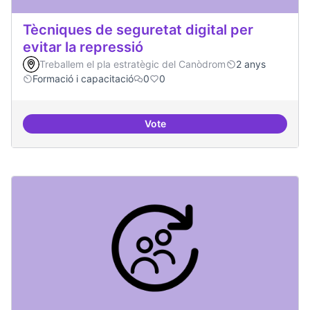
Tècniques de seguretat digital per
evitar la repressió
Treballem el pla estratègic del Canòdrom
2 anys
Formació i capacitació
0
0
Vote
Tècniques de seguretat digital per