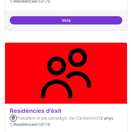
Residències
0
0
Vote
Residències i governança
Residències d'èxit
Treballem el pla estratègic del Canòdrom
2 anys
Residències
0
0