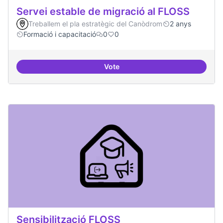
Servei estable de migració al FLOSS
Treballem el pla estratègic del Canòdrom
2 anys
Formació i capacitació
0
0
Vote
Servei estable de migració al FL
Sensibilització FLOSS