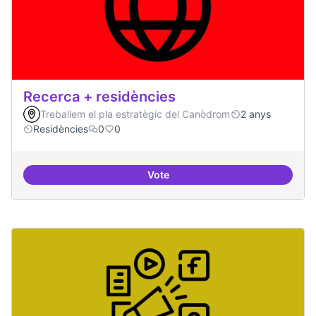
Recerca + residències
Treballem el pla estratègic del Canòdrom
2 anys
Residències
0
0
Vote
Recerca + residències