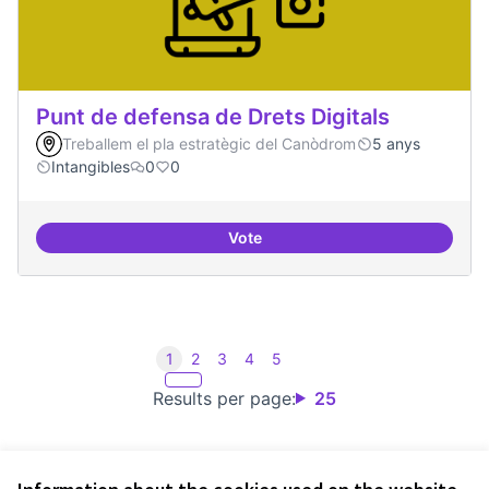
Punt de defensa de Drets Digitals
Treballem el pla estratègic del Canòdrom
5 anys
Intangibles
0
0
Vote
Punt de defensa de Drets Digitals
1
2
3
4
5
Results per page:
25