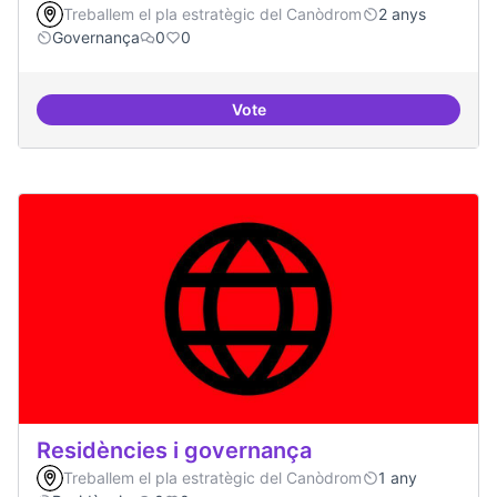
Treballem el pla estratègic del Canòdrom
2 anys
Governança
0
0
Vote
Revisió interna del Model de Go
Residències i governança
Treballem el pla estratègic del Canòdrom
1 any