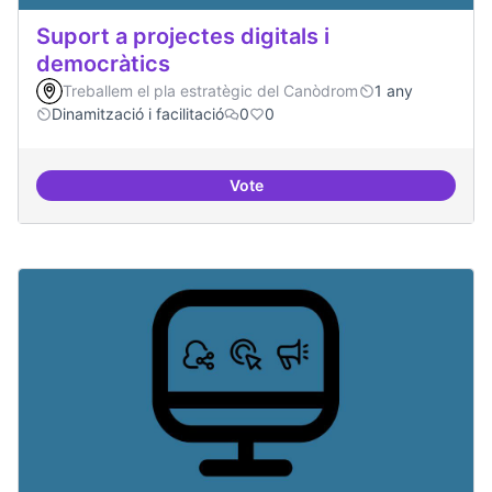
Suport a projectes digitals i
democràtics
Treballem el pla estratègic del Canòdrom
1 any
Dinamització i facilitació
0
0
Vote
Suport a projectes digitals i dem