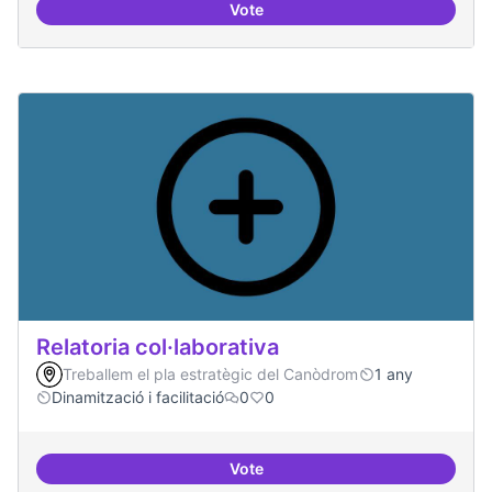
Vote
Repositori de coneixement
Relatoria col·laborativa
Treballem el pla estratègic del Canòdrom
1 any
Dinamització i facilitació
0
0
Vote
Relatoria col·laborativa