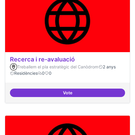
Recerca i re-avaluació
Treballem el pla estratègic del Canòdrom
2 anys
Residències
0
0
Vote
Recerca i re-avaluació