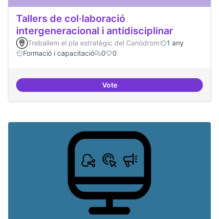
Tallers de col·laboració
intergeneracional i antidisciplinar
Treballem el pla estratègic del Canòdrom
1 any
Formació i capacitació
0
0
Vote
Tallers de col·laboració intergene