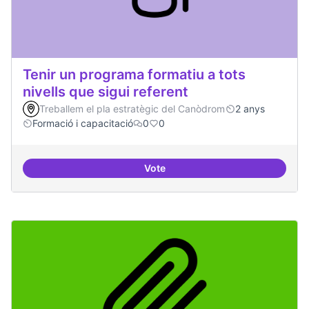
Tenir un programa formatiu a tots
nivells que sigui referent
Treballem el pla estratègic del Canòdrom
2 anys
Formació i capacitació
0
0
Vote
Tenir un programa formatiu a tots