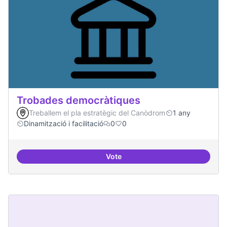
Trobades democràtiques
Treballem el pla estratègic del Canòdrom
1 any
Dinamització i facilitació
0
0
Vote
Trobades democràtiques