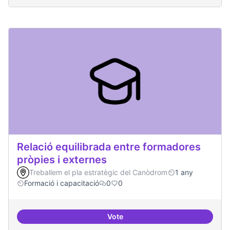
Relació equilibrada entre formadores
pròpies i externes
Treballem el pla estratègic del Canòdrom
1 any
Formació i capacitació
0
0
Vote
Relació equilibrada entre formad