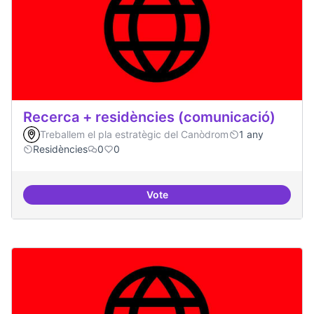
Recerca + residències (comunicació)
Treballem el pla estratègic del Canòdrom
1 any
Residències
0
0
Vote
Recerca + residències (comunica