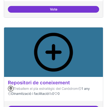
Vote
Residències d'èxit
Repositori de coneixement
Treballem el pla estratègic del Canòdrom
1 any
Dinamització i facilitació
0
0