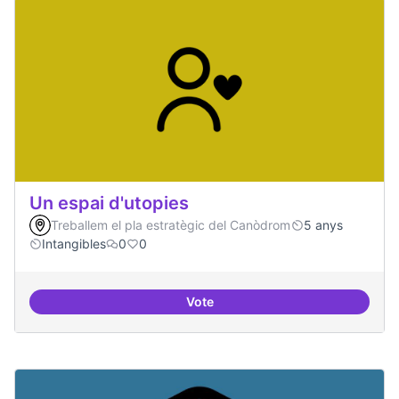
Un espai d'utopies
Treballem el pla estratègic del Canòdrom
5 anys
Intangibles
0
0
Vote
Un espai d'utopies