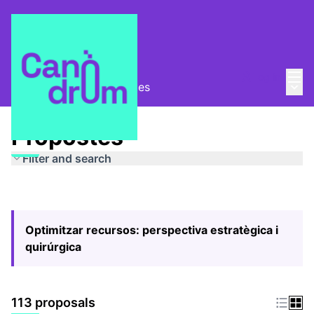
Mai
Log in
Main
Pla Estratègic
/
Propostes
Propostes
Filter and search
Optimitzar recursos: perspectiva estratègica i
quirúrgica
113 proposals