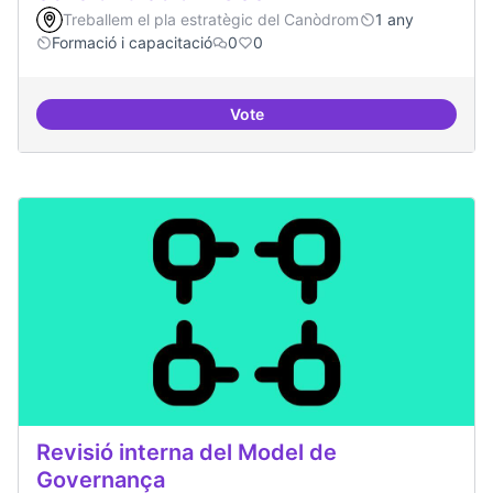
Treballem el pla estratègic del Canòdrom
1 any
Formació i capacitació
0
0
Vote
Sensibilització FLOSS
Revisió interna del Model de
Governança