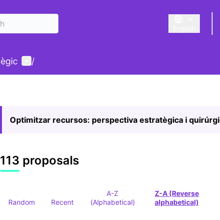
English
Triar la llengu
User menu
tègic
/
Optimitzar recursos: perspectiva estratègica i quirúrg
113 proposals
A-Z
Z-A (Reverse
Random
Recent
(Alphabetical)
alphabetical)