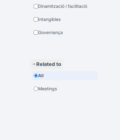
Dinamització i facilitació
Intangibles
Governança
Related to
All
Meetings