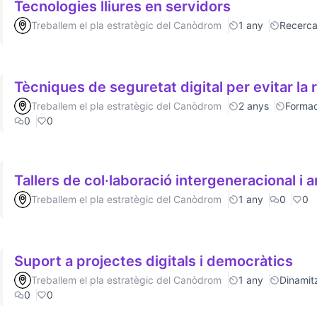
Tecnologies lliures en servidors
Treballem el pla estratègic del Canòdrom
1 any
Recerc
Tècniques de seguretat digital per evitar la 
Treballem el pla estratègic del Canòdrom
2 anys
Formac
0
0
Tallers de col·laboració intergeneracional i a
Treballem el pla estratègic del Canòdrom
1 any
0
0
Suport a projectes digitals i democràtics
Treballem el pla estratègic del Canòdrom
1 any
Dinamitz
0
0