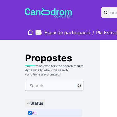
Home
Main menu
/
Espai de participació
/
Pla Estra
Propostes
The form below filters the search results
dynamically when the search
conditions are changed.
Status
All