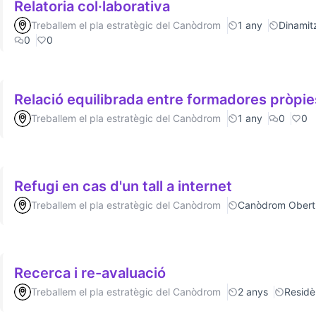
Relatoria col·laborativa
Treballem el pla estratègic del Canòdrom
1 any
Dinamitz
0
0
Relació equilibrada entre formadores pròpie
Treballem el pla estratègic del Canòdrom
1 any
0
0
Refugi en cas d'un tall a internet
Treballem el pla estratègic del Canòdrom
Canòdrom Obert
Recerca i re-avaluació
Treballem el pla estratègic del Canòdrom
2 anys
Residè