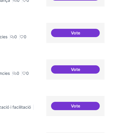
nança
0
0
Vote
Residències i governança
cies
0
0
Vote
Residències d'èxit
ncies
0
0
Vote
ació i facilitació
Repositori de coneixement