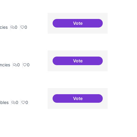
Vote
Recerca + residències (com
cies
0
0
Vote
Recerca + residències
ncies
0
0
Vote
Punt de defensa de Drets Dig
ibles
0
0