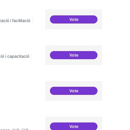
Vote
ació i facilitació
Suport a projectes digitals i
Vote
ió i capacitació
Servei estable de migració a
Vote
Sensibilització FLOSS
Vote
Revisió interna del Model d