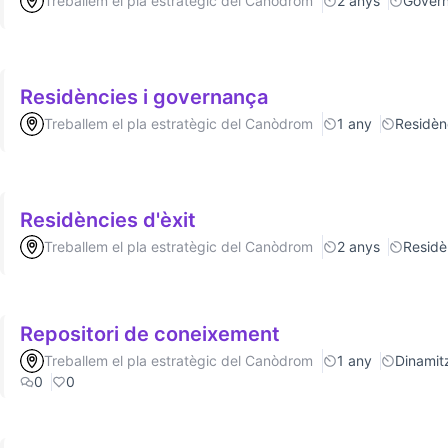
Treballem el pla estratègic del Canòdrom
2 anys
Gover
Residències i governança
Treballem el pla estratègic del Canòdrom
1 any
Residèn
Residències d'èxit
Treballem el pla estratègic del Canòdrom
2 anys
Residè
Repositori de coneixement
Treballem el pla estratègic del Canòdrom
1 any
Dinamitz
0
0