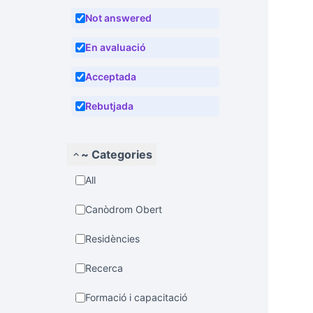
Not answered
En avaluació
Acceptada
Rebutjada
~ Categories
All
Canòdrom Obert
Residències
Recerca
Formació i capacitació