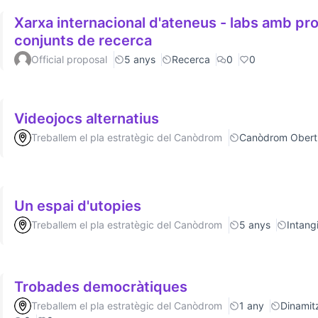
Xarxa internacional d'ateneus - labs amb p
conjunts de recerca
Official proposal
5 anys
Recerca
0
0
Videojocs alternatius
Treballem el pla estratègic del Canòdrom
Canòdrom Obert
Un espai d'utopies
Treballem el pla estratègic del Canòdrom
5 anys
Intang
Trobades democràtiques
Treballem el pla estratègic del Canòdrom
1 any
Dinamitz