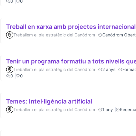
0
0
Treball en xarxa amb projectes internaciona
Treballem el pla estratègic del Canòdrom
Canòdrom Obert
Tenir un programa formatiu a tots nivells que
Treballem el pla estratègic del Canòdrom
2 anys
Formac
0
0
Temes: Intel·ligència artificial
Treballem el pla estratègic del Canòdrom
1 any
Recerc