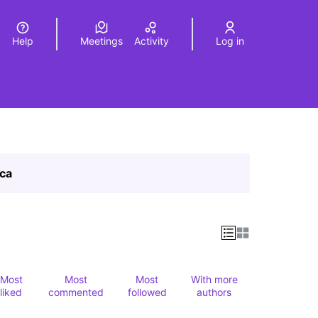
Help
Meetings
Activity
Log in
a
Elegir el idioma
Choose language
ica
Most
Most
Most
With more
liked
commented
followed
authors