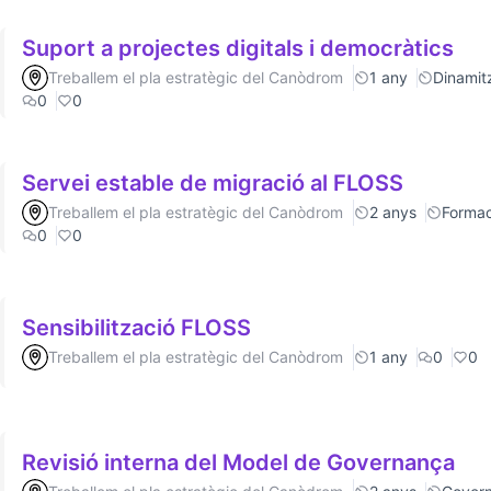
Suport a projectes digitals i democràtics
Treballem el pla estratègic del Canòdrom
1 any
Dinamitz
0
0
Servei estable de migració al FLOSS
Treballem el pla estratègic del Canòdrom
2 anys
Formac
0
0
Sensibilització FLOSS
Treballem el pla estratègic del Canòdrom
1 any
0
0
Revisió interna del Model de Governança