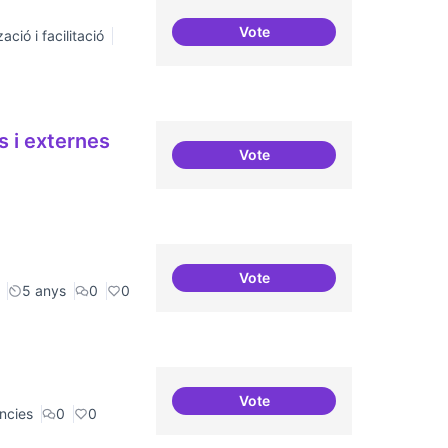
Vote
ació i facilitació
Relatoria col·laborativa
s i externes
Vote
Relació equilibrada entre fo
Vote
Refugi en cas d'un tall a inte
5 anys
0
0
Vote
Recerca i re-avaluació
ncies
0
0